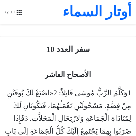
أوتار السماء
القائمة
سفر العدد 10
الأصحاح العاشر
1وَكَلَّمَ الرَّبُّ مُوسَى قَائِلاً: 2«اصْنَعْ لَكَ بُوقَيْنِ
مِنْ فِضَّةٍ. مَسْحُولَيْنِ تَعْمَلُهُمَا، فَيَكُونَانِ لَكَ
لِمُنَادَاةِ الْجَمَاعَةِ وَلارْتِحَالِ الْمَحَلاَّتِ. 3فَإِذَا
ضَرَبُوا بِهِمَا يَجْتَمِعُ إِلَيْكَ كُلُّ الْجَمَاعَةِ إِلَى بَابِ