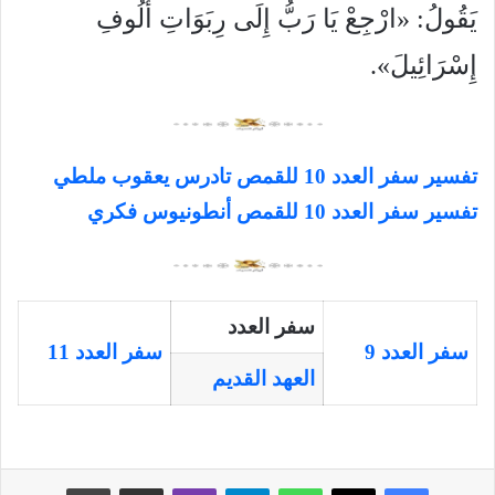
يَقُولُ: «ارْجِعْ يَا رَبُّ إِلَى رِبَوَاتِ أُلُوفِ
إِسْرَائِيلَ».
تفسير سفر العدد 10 للقمص تادرس يعقوب ملطي
تفسير سفر العدد 10 للقمص أنطونيوس فكري
سفر العدد
سفر العدد 9
سفر العدد 11
العهد القديم
فيسبوك
‫X
واتساب
تيلقرام
ڤايبر
مشاركة عبر البريد
طباعة