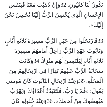
تَكُونُ لَنَا كَعُيُونٍ. 32وَإِنْ ذَهَبْتَ مَعَنَا فَبِنَفْسِ
الإِحْسَانِ الَّذِي يُحْسِنُ الرَّبُّ إِلَيْنَا نُحْسِنُ نَحْنُ
إِلَيْكَ».
33فَارْتَحَلُوا مِنْ جَبَلِ الرَّبِّ مَسِيرَةَ ثَلاَثَةِ أَيَّامٍ،
وَتَابُوتُ عَهْدِ الرَّبِّ رَاحِلٌ أَمَامَهُمْ مَسِيرَةَ
ثَلاَثَةِ أَيَّامٍ لِيَلْتَمِسَ لَهُمْ مَنْزِلاً. 34وَكَانَتْ
سَحَابَةُ الرَّبِّ عَلَيْهِمْ نَهَارًا فِي ارْتِحَالِهِمْ مِنَ
الْمَحَلَّةِ. 35وَعِنْدَ ارْتِحَالِ التَّابُوتِ كَانَ مُوسَى
يَقُولُ: «قُمْ يَا رَبُّ، فَلْتَتَبَدَّدْ أَعْدَاؤُكَ وَيَهْرُبْ
مُبْغِضُوكَ مِنْ أَمَامِكَ». 36وَعِنْدَ حُلُولِهِ كَانَ