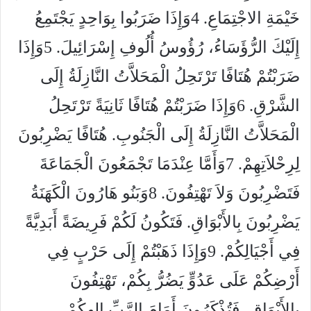
خَيْمَةِ الاجْتِمَاعِ. 4وَإِذَا ضَرَبُوا بِوَاحِدٍ يَجْتَمِعُ
إِلَيْكَ الرُّؤَسَاءُ، رُؤُوسُ أُلُوفِ إِسْرَائِيلَ. 5وَإِذَا
ضَرَبْتُمْ هُتَافًا تَرْتَحِلُ الْمَحَلاَّتُ النَّازِلَةُ إِلَى
الشَّرْقِ. 6وَإِذَا ضَرَبْتُمْ هُتَافًا ثَانِيَةً تَرْتَحِلُ
الْمَحَلاَّتُ النَّازِلَةُ إِلَى الْجَنُوبِ. هُتَافًا يَضْرِبُونَ
لِرِحْلاَتِهِمْ. 7وَأَمَّا عِنْدَمَا تَجْمَعُونَ الْجَمَاعَةَ
فَتَضْرِبُونَ وَلاَ تَهْتِفُونَ. 8وَبَنُو هَارُونَ الْكَهَنَةُ
يَضْرِبُونَ بِالأَبْوَاقِ. فَتَكُونُ لَكُمْ فَرِيضَةً أَبَدِيَّةً
فِي أَجْيَالِكُمْ. 9وَإِذَا ذَهَبْتُمْ إِلَى حَرْبٍ فِي
أَرْضِكُمْ عَلَى عَدُوٍّ يَضُرُّ بِكُمْ، تَهْتِفُونَ
بِالأَبْوَاقِ، فَتُذْكَرُونَ أَمَامَ الرَّبِّ إِلهِكُمْ،