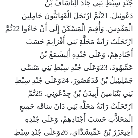
جُنْدِ سِبْطِ بَنِي جَادَ أَلِيَاسَافُ بْنُ
دَعُوئِيلَ. 21ثُمَّ ارْتَحَلَ الْقَهَاتِيُّونَ حَامِلِينَ
الْمَقْدِسَ. وَأُقِيمَ الْمَسْكَنُ إِلَى أَنْ جَاءُوا 22ثُمَّ
ارْتَحَلَتْ رَايَةُ مَحَلَّةِ بَنِي أَفْرَايِمَ حَسَبَ
أَجْنَادِهِمْ، وَعَلَى جُنْدِهِ أَلِيشَمَعُ بْنُ
عَمِّيهُودَ، 23وَعَلَى جُنْدِ سِبْطِ بَنِي مَنَسَّى
جَمْلِيئِيلُ بْنُ فَدَهْصُورَ، 24وَعَلَى جُنْدِ سِبْطِ
بَنِي بَنْيَامِينَ أَبِيدَنُ بْنُ جِدْعُونِي. 25ثُمَّ
ارْتَحَلَتْ رَايَةُ مَحَلَّةِ بَنِي دَانَ سَاقَةِ جَمِيعِ
الْمَحَلاَّتِ حَسَبَ أَجْنَادِهِمْ، وَعَلَى جُنْدِهِ
أَخِيعَزَرُ بْنُ عَمِّيشَدَّاي، 26وَعَلَى جُنْدِ سِبْطِ