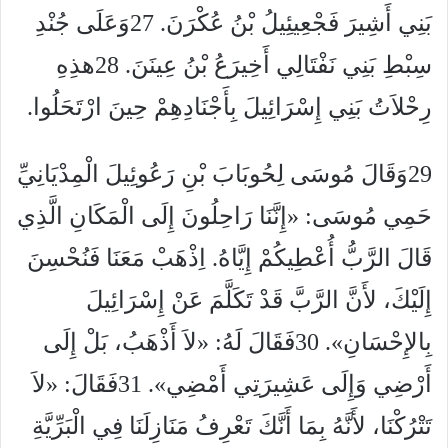
بَنِي أَشِيرَ فَجْعِيئِيلُ بْنُ عُكْرَنَ. 27وَعَلَى جُنْدِ
سِبْطِ بَنِي نَفْتَالِي أَخِيرَعُ بْنُ عِينَنَ. 28هذِهِ
رِحْلاَتُ بَنِي إِسْرَائِيلَ بِأَجْنَادِهِمْ حِينَ ارْتَحَلُوا.
29وَقَالَ مُوسَى لِحُوبَابَ بْنِ رَعُوئِيلَ الْمِدْيَانِيِّ
حَمِي مُوسَى: «إِنَّنَا رَاحِلُونَ إِلَى الْمَكَانِ الَّذِي
قَالَ الرَّبُّ أُعْطِيكُمْ إِيَّاهُ. اِذْهَبْ مَعَنَا فَنُحْسِنَ
إِلَيْكَ، لأَنَّ الرَّبَّ قَدْ تَكَلَّمَ عَنْ إِسْرَائِيلَ
بِالإِحْسَانِ». 30فَقَالَ لَهُ: «لاَ أَذْهَبُ، بَلْ إِلَى
أَرْضِي وَإِلَى عَشِيرَتِي أَمْضِي». 31فَقَالَ: «لاَ
تَتْرُكْنَا، لأَنَّهُ بِمَا أَنَّكَ تَعْرِفُ مَنَازِلَنَا فِي الْبَرِّيَّةِ