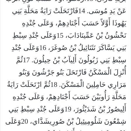
عَنْ يَدِ مُوسَى. 14فَارْتَحَلَتْ رَايَةُ مَحَلَّةِ بَنِي
يَهُوذَا أَوَّلاً حَسَبَ أَجْنَادِهِمْ، وَعَلَى جُنْدِهِ
نَحْشُونُ بْنُ عَمِّينَادَابَ، 15وَعَلَى جُنْدِ سِبْطِ
بَنِي يَسَّاكَرَ نَثَنَائِيلُ بْنُ صُوغَرَ، 16وَعَلَى جُنْدِ
سِبْطِ بَنِي زَبُولُونَ أَلِيآبُ بْنُ حِيلُونَ. 17ثُمَّ
أُنْزِلَ الْمَسْكَنُ فَارْتَحَلَ بَنُو جَرْشُونَ وَبَنُو
مَرَارِي حَامِلِينَ الْمَسْكَنَ. 18ثُمَّ ارْتَحَلَتْ رَايَةُ
مَحَلَّةِ رَأُوبَيْنَ حَسَبَ أَجْنَادِهِمْ، وَعَلَى جُنْدِهِ
أَلِيصُورُ بْنُ شَدَيْئُورَ، 19وَعَلَى جُنْدِ سِبْطِ بَنِي
شِمْعُونَ شَلُومِيئِيلُ بْنُ صُورِيشَدَّاي، 20وَعَلَى