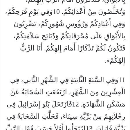
وَتُخَلَّصُونَ مِنْ أَعْدَائِكُمْ. 10وَفِي يَوْمِ فَرَحِكُمْ،
وَفِي أَعْيَادِكُمْ وَرُؤُوسِ شُهُورِكُمْ، تَضْرِبُونَ
بِالأَبْوَاقِ عَلَى مُحْرَقَاتِكُمْ وَذَبَائِحِ سَلاَمَتِكُمْ،
فَتَكُونُ لَكُمْ تَذْكَارًا أَمَامَ إِلهِكُمْ. أَنَا الرَّبُّ
إِلهُكُمْ».
11وَفِي السَّنَةِ الثَّانِيَةِ فِي الشَّهْرِ الثَّانِي، فِي
الْعِشْرِينَ مِنَ الشَّهْرِ، ارْتَفَعَتِ السَّحَابَةُ عَنْ
مَسْكَنِ الشَّهَادَةِ. 12فَارْتَحَلَ بَنُو إِسْرَائِيلَ فِي
رِحْلاَتِهِمْ مِنْ بَرِّيَّةِ سِينَاءَ، فَحَلَّتِ السَّحَابَةُ فِي
بَرِّيَّةِ فَارَانَ. 13ارْتَحَلُوا أَوَّلاً حَسَبَ قَوْلِ الرَّبِّ