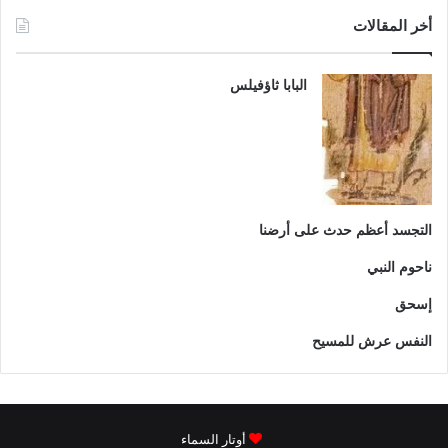
أخر المقالات
البابا ثاؤفيلس
التجسد أعظم حدث على أرضنا
ناحوم النبي
إسحق
النفس عرش للمسيح
أوتار السماء