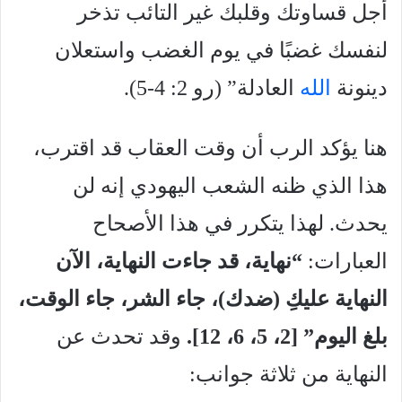
أجل قساوتك وقلبك غير التائب تذخر
لنفسك غضبًا في يوم الغضب واستعلان
دينونة
الله
العادلة” (رو 2: 4-5).
هنا يؤكد الرب أن وقت العقاب قد اقترب،
هذا الذي ظنه الشعب اليهودي إنه لن
يحدث. لهذا يتكرر في هذا الأصحاح
العبارات:
“نهاية، قد جاءت النهاية، الآن
النهاية عليكِ (ضدك)، جاء الشر، جاء الوقت،
بلغ اليوم”
[2،
5، 6، 12].
وقد تحدث عن
النهاية من ثلاثة جوانب: