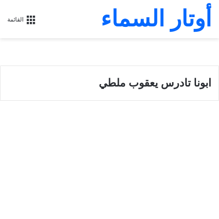
أوتار السماء
القائمة
ابونا تادرس يعقوب ملطي
تفسير سفر زكريا
تفسير سفر زكريا ١٤ للقمص
تادرس يعقوب