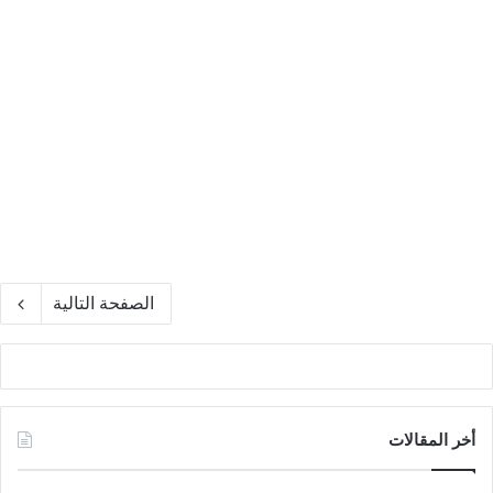
للقمص تادرس يعقوب
الصفحة التالية
أخر المقالات