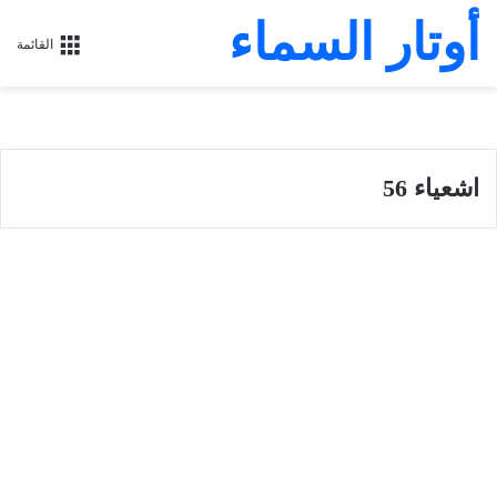
أوتار السماء
القائمة
اشعياء 56
سفر أشعياء
سفر إشعياء أصحاح 56