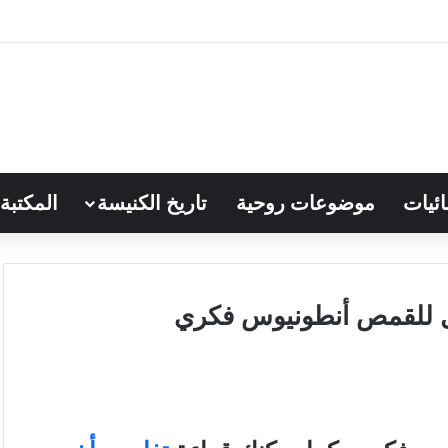
ائيات
موضوعات روحية
تاريخ الكنيسة
المكتبة
 للقمص أنطونيوس فكري