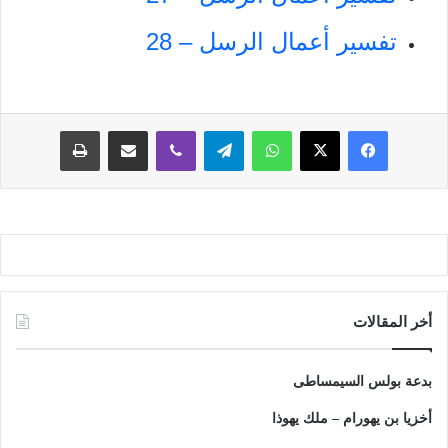
تفسير أعمال الرسل – 28
فيسبوك
‫X
واتساب
تيلقرام
ڤايبر
مشاركة عبر البريد
طباعة
أخر المقالات
بدعة بولس السيمساطى
أخزيا بن يهورام – ملك يهوذا