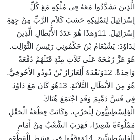
الَّذِينَ تَشَدَّدُوا مَعَهُ فِي مُلْكِهِ مَعَ كُلِّ
إِسْرَائِيلَ لِتَمْلِيكِهِ حَسَبَ كَلاَمِ الرَّبِّ مِنْ جِهَةِ
إِسْرَائِيلَ. 11وَهذَا هُوَ عَدَدُ الأَبْطَالِ الَّذِينَ
لِدَاوُدَ: يَشُبْعَامُ بْنُ حَكْمُونِي رَئِيسُ الثَّوَالِثِ.
هُوَ هَزَّ رُمْحَهُ عَلَى ثَلاَثِ مِئَةٍ قَتَلَهُمْ دُفْعَةً
وَاحِدَةً. 12وَبَعْدَهُ أَلِعَازَارُ بْنُ دُودُو الأَخُوخِيُّ.
هُوَ مِنَ الأَبْطَالِ الثَّلاَثَةِ. 13هُوَ كَانَ مَعَ دَاوُدَ
فِي فَسَّ دَمِّيمَ وَقَدِ اجْتَمَعَ هُنَاكَ
الْفِلِسْطِينِيُّونَ لِلْحَرْبِ. وَكَانَتْ قِطْعَةُ الْحَقْلِ
مَمْلُوءَةً شَعِيرًا، فَهَرَبَ الشَّعْبُ مِنْ أَمَامِ
الْفِلِسْطِينِيِّينَ. 14وَوَقَفُوا فِي وَسَطِ الْقِطْعَةِ