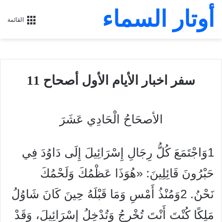
أوتار السماء
القائمة
سفر اخبار الأيام الأول أصحاح 11
الأصحَاحُ الْحَادِي عَشَرَ
1وَاجْتَمَعَ كُلُّ رِجَالِ إِسْرَائِيلَ إِلَى دَاوُدَ فِي
حَبْرُونَ قَائِلِينَ: «هُوَذَا عَظْمُكَ وَلَحْمُكَ
نَحْنُ. 2وَمُنْذُ أَمْسِ وَمَا قَبْلَهُ حِينَ كَانَ شَاوُلُ
مَلِكًا كُنْتَ أَنْتَ تُخْرِجُ وَتُدْخِلُ إِسْرَائِيلَ، وَقَدْ