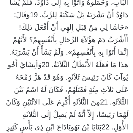
الْبَابِ، وَحَمَلُوهُ وَأَتَوْا بِهِ إِلَى دَاوُدَ، فَلَمْ يَشَأْ
دَاوُدُ أَنْ يَشْرَبَهُ بَلْ سَكَبَهُ لِلرَّبِّ. 19وَقَالَ:
«حَاشَا لِي مِنْ قِبَلِ إِلهِي أَنْ أَفْعَلَ ذلِكَ!
أَأَشْرَبُ دَمَ هؤُلاَءِ الرِّجَالِ بِأَنْفُسِهِمْ؟ لأَنَّهُمْ
إِنَّمَا أَتَوْا بِهِ بِأَنْفُسِهِمْ». وَلَمْ يَشَأْ أَنْ يَشْرَبَهُ.
هذَا مَا فَعَلَهُ الأَبْطَالُ الثَّلاَثَةُ. 20وَأبِشَايُ أَخُو
يُوآبَ كَانَ رَئِيسَ ثَلاَثَةٍ. وَهُوَ قَدْ هَزَّ رُمْحَهُ
عَلَى ثَلاَثِ مِئَةٍ فَقَتَلَهُمْ، فَكَانَ لَهُ اسْمٌ بَيْنَ
الثَّلاَثَةِ. 21مِنَ الثَّلاَثَةِ أُكْرِمَ عَلَى الاثْنَيْنِ وَكَانَ
لَهُمَا رَئِيسًا، إِلاَّ أَنَّهُ لَمْ يَصِلْ إِلَى الثَّلاَثَةِ
الأُوَلِ. 22بَنَايَا بْنُ يَهُويَادَاعَ ابْنِ ذِي بَأْسٍ كَثِيرِ