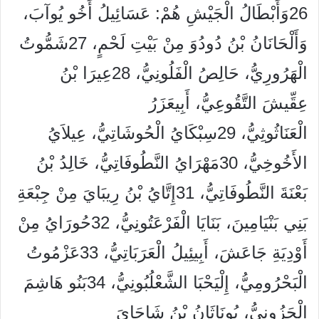
26وَأَبْطَالُ الْجَيْشِ هُمْ: عَسَائِيلُ أَخُو يُوآبَ،
وَأَلْحَانَانُ بْنُ دُودُوَ مِنْ بَيْتِ لَحْمٍ، 27شَمُّوتُ
الْهَرُورِيُّ، حَالِصُ الْفَلُونِيُّ، 28عِيرَا بْنُ
عِقِّيشَ التَّقُوعِيُّ، أَبِيعَزَرُ
الْعَنَاثُوثِيُّ، 29سِبْكَايُ الْحُوشَاتِيُّ، عِيلاَيُ
الأَخُوخِيُّ، 30مَهْرَايُ النَّطُوفَاتِيُّ، خَالِدُ بْنُ
بَعْنَةَ النَّطُوفَاتِيُّ، 31إِتَّايُ بْنُ رِيبَايَ مِنْ جِبْعَةِ
بَنِي بَنْيَامِينَ، بَنَايَا الْفَرْعَتُونِيُّ، 32حُورَايُ مِنْ
أَوْدِيَةِ جَاعَشَ، أَبِيئِيلُ الْعَرَبَاتِيُّ، 33عَزْمُوتُ
الْبَحْرُومِيُّ، إِلْيَحْبَا الشَّعْلُبُونِيُّ، 34بَنُو هَاشِمَ
الْجَزُونِيُّ، يُونَاثَانُ بْنُ شَاجَايَ