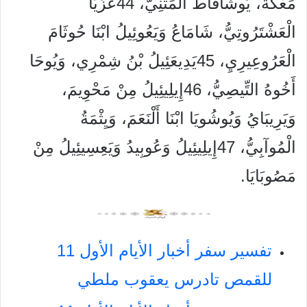
مَعْكَةَ، يُوشَافَاطُ الْمَثْنِيُّ، 44عُزِّيَّا
الْعَشْتَرُوتِيُّ، شَامَاعُ وَيَعُوئِيلُ ابْنَا حُوثَامَ
الْعَرُوعِيرِيِ، 45يَدِيعَئِيلُ بْنُ شِمْرِي، وَيُوحَا
أَخُوهُ التِّيصِيُّ، 46إِيلِيئِيلُ مِنْ مَحْوِيمَ،
وَيَرِيبَايُ وَيُوشُويَا ابْنَا أَلْنَعَمَ، وَيِثْمَةُ
الْمُوآبِيُّ، 47إِيلِيئِيلُ وَعُوبِيدُ وَيَعِسِيئِيلُ مِنْ
مَصُوبَايَا.
تفسير سفر أخبار الأيام الأول 11
للقمص تادرس يعقوب ملطي