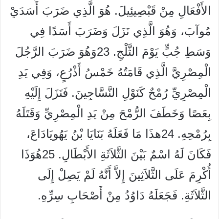
الأَفْعَالِ مِنْ قَبْصِيئِيلَ. هُوَ الَّذِي ضَرَبَ أَسَدَيْ
مُوآبَ، وَهُوَ الَّذِي نَزَلَ وَضَرَبَ أَسَدًا فِي
وَسَطِ جُبٍّ يَوْمَ الثَّلْجِ. 23وَهُوَ ضَرَبَ الرَّجُلَ
الْمِصْرِيَّ الَّذِي قَامَتُهُ خَمْسُ أَذْرُعٍ، وَفِي يَدِ
الْمِصْرِيِّ رُمْحٌ كَنَوْلِ النَّسَّاجِينَ. فَنَزَلَ إِلَيْهِ
بِعَصًا وَخَطَفَ الرُّمْحَ مِنْ يَدِ الْمِصْرِيِّ وَقَتَلَهُ
بِرُمْحِهِ. 24هذَا مَا فَعَلَهُ بَنَايَا بْنُ يَهُويَادَاعَ،
فَكَانَ لَهُ اسْمٌ بَيْنَ الثَّلاَثَةِ الأَبْطَالِ. 25هُوَذَا
أُكْرِمَ عَلَى الثَّلاَثِينَ إِلاَّ أَنَّهُ لَمْ يَصِلْ إِلَى
الثَّلاَثَةِ. فَجَعَلَهُ دَاوُدُ مِنْ أَصْحَابِ سِرِّهِ.