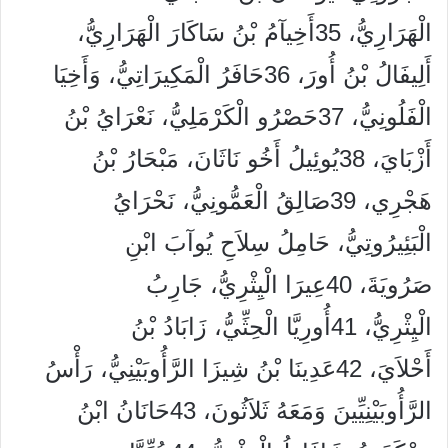
الْهَرَارِيُّ، 35أَخِيآمُ بْنُ سَاكَارَ الْهَرَارِيُّ،
أَلِيفَالُ بْنُ أُورَ، 36حَافَرُ الْمَكِيرَاتِيُّ، وَأَخِيَا
الْفَلُونِيُّ، 37حَصْرُو الْكَرْمَلِيُّ، نَعْرَايُ بْنُ
أَزْبَايَ، 38يُوئِيلُ أَخُو نَاثَانَ، مَبْحَارُ بْنُ
هَجْرِي، 39صَالِقُ الْعَمُّونِيُّ، نَحْرَايُ
الْبَئِيرُوتِيُّ، حَامِلُ سِلاَحِ يُوآبَ ابْنِ
صَرُويَةَ، 40عِيرَا الْيِثْرِيُّ، جَارِبُ
الْيِثْرِيُّ، 41أُورِيَّا الْحِثِّيُّ، زَابَادُ بْنُ
أَحْلاَيَ، 42عَدِينَا بْنُ شِيزَا الرَّأُوبَيْنِيُّ، رَأْسُ
الرَّأُوبَيْنِيِّينَ وَمَعَهُ ثَلاَثُونَ، 43حَانَانُ ابْنُ