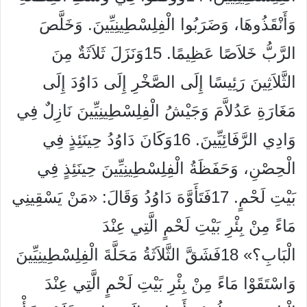
وَأَنْقَذُوهَا، وَضَرَبُوا الْفِلِسْطِينِيِّينَ. وَخَلَّصَ
الرَّبُّ خَلاَصًا عَظِيمًا. 15وَنَزَلَ ثَلاَثَةٌ مِنَ
الثَّلاَثِينَ رَئِيسًا إِلَى الصَّخْرِ إِلَى دَاوُدَ إِلَى
مَغَارَةِ عَدُلاَّمَ وَجَيْشُ الْفِلِسْطِينِيِّينَ نَازِلٌ فِي
وَادِي الرَّفَائِيِّينَ. 16وَكَانَ دَاوُدُ حِينَئِذٍ فِي
الْحِصْنِ، وَحَفَظَةُ الْفِلِسْطِينِيِّينَ حِينَئِذٍ فِي
بَيْتِ لَحْمٍ. 17فَتَأَوَّهَ دَاوُدُ وَقَالَ: «مَنْ يَسْقِينِي
مَاءً مِنْ بِئْرِ بَيْتِ لَحْمٍ الَّتِي عِنْدَ
الْبَابِ؟» 18فَشَقَّ الثَّلاَثَةُ مَحَلَّةَ الْفِلِسْطِينِيِّينَ
وَاسْتَقَوْا مَاءً مِنْ بِئْرِ بَيْتِ لَحْمٍ الَّتِي عِنْدَ