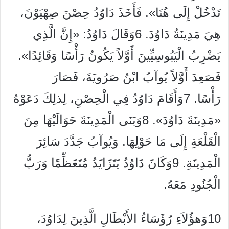
تَدْخُلْ إِلَى هُنَا». فَأَخَذَ دَاوُدُ حِصْنَ صِهْيَوْنَ،
هِيَ مَدِينَةُ دَاوُدَ. 6وَقَالَ دَاوُدُ: «إِنَّ الَّذِي
يَضْرِبُ الْيَبُوسِيِّينَ أَوَّلاً يَكُونُ رَأْسًا وَقَائِدًا».
فَصَعِدَ أَوَّلاً يُوآبُ ابْنُ صَرُويَةَ، فَصَارَ
رَأْسًا. 7وَأَقَامَ دَاوُدُ فِي الْحِصْنِ، لِذلِكَ دَعَوْهُ
«مَدِينَةَ دَاوُدَ». 8وَبَنَى الْمَدِينَةَ حَوَالَيْهَا مِنَ
الْقَلْعَةِ إِلَى مَا حَوْلِهَا. وَيُوآبُ جَدَّدَ سَائِرَ
الْمَدِينَةِ. 9وَكَانَ دَاوُدُ يَتَزَايَدُ مُتَعَظِّمًا وَرَبُّ
الْجُنُودِ مَعَهُ.
10وَهؤُلاَءِ رُؤَسَاءُ الأَبْطَالِ الَّذِينَ لِدَاوُدَ،