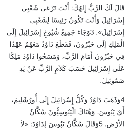
قَالَ لَكَ الرَّبُّ إِلهُكَ: أَنْتَ تَرْعَى شَعْبِي
إِسْرَائِيلَ وَأَنْتَ تَكُونُ رَئِيسًا لِشَعْبِي
إِسْرَائِيلَ». 3وَجَاءَ جَمِيعُ شُيُوخِ إِسْرَائِيلَ إِلَى
الْمَلِكِ إِلَى حَبْرُونَ، فَقَطَعَ دَاوُدُ مَعَهُمْ عَهْدًا
فِي حَبْرُونَ أَمَامَ الرَّبِّ، وَمَسَحُوا دَاوُدَ مَلِكًا
عَلَى إِسْرَائِيلَ حَسَبَ كَلاَمِ الرَّبِّ عَنْ يَدِ
صَمُوئِيلَ.
4وَذَهَبَ دَاوُدُ وَكُلُّ إِسْرَائِيلَ إِلَى أُورُشَلِيمَ،
أَيْ يَبُوسَ. وَهُنَاكَ الْيَبُوسِيُّونَ سُكَّانُ
الأَرْضِ. 5وَقَالَ سُكَّانُ يَبُوسَ لِدَاوُدَ: «لاَ