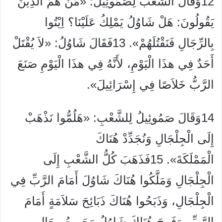
12وَقَالَ الشَّعْبُ لِصَمُوئِيلَ: «مَنْ هُمُ الَّذِينَ
يَقُولُونَ: هَلْ شَاوُلُ يَمْلِكُ عَلَيْنَا؟ اِيْتُوا
بِالرِّجَالِ فَنَقْتُلَهُمْ». 13فَقَالَ شَاوُلُ: «لاَ يُقْتَلْ
أَحَدٌ فِي هذَا الْيَوْمِ، لأَنَّهُ فِي هذَا الْيَوْمِ صَنَعَ
الرَّبُّ خَلاَصًا فِي إِسْرَائِيلَ».
14وَقَالَ صَمُوئِيلُ لِلشَّعْبِ: «هَلُمُّوا نَذْهَبْ
إِلَى الْجِلْجَالِ وَنُجَدِّدْ هُنَاكَ
الْمَمْلَكَةَ». 15فَذَهَبَ كُلُّ الشَّعْبِ إِلَى
الْجِلْجَالِ وَمَلَّكُوا هُنَاكَ شَاوُلَ أَمَامَ الرَّبِّ فِي
الْجِلْجَالِ، وَذَبَحُوا هُنَاكَ ذَبَائِحَ سَلاَمَةٍ أَمَامَ
الرَّبِّ. وَفَرِحَ هُنَاكَ شَاوُلُ وَجَمِيعُ رِجَالِ