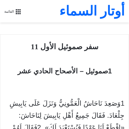
أوتار السماء
القائمة
سفر صموئيل الأول 11
1صموئيل –
الأصحاح الحادي عشر
1وَصَعِدَ نَاحَاشُ الْعَمُّونِيُّ وَنَزَلَ عَلَى يَابِيشِ
جِلْعَادَ. فَقَالَ جَمِيعُ أَهْلِ يَابِيشَ لِنَاحَاشَ:
«اقْطَعْ لَنَا عَهْدًا فَنُسْتَعْبَدَ لَكَ». 2فَقَالَ لَهُمْ