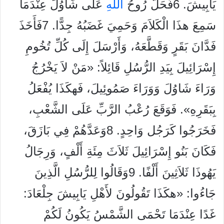
يَابِيشَ. 6فَحَلَّ رُوحُ
الله
ِ عَلَى شَاوُلَ عِنْدَمَا
سَمِعَ هذَا الْكَلاَمَ وَحَمِيَ غَضَبُهُ جِدًّا. 7فَأَخَذَ
فَدَّانَ بَقَرٍ وَقَطَّعَهُ، وَأَرْسَلَ إِلَى كُلِّ تُخُومِ
إِسْرَائِيلَ بِيَدِ الرُّسُلِ قَائِلاً: «مَنْ لاَ يَخْرُجُ
وَرَاءَ شَاوُلَ وَوَرَاءَ صَمُوئِيلَ، فَهكَذَا يُفْعَلُ
بِبَقَرِهِ». فَوَقَعَ رُعْبُ الرَّبِّ عَلَى الشَّعْبِ،
فَخَرَجُوا كَرَجُل وَاحِدٍ. 8وَعَدَّهُمْ فِي بَازَقَ،
فَكَانَ بَنُو إِسْرَائِيلَ ثَلاَثَ مِئَةِ أَلْفٍ، وَرِجَالُ
يَهُوذَا ثَلاَثِينَ أَلْفًا. 9وَقَالُوا لِلرُّسُلِ الَّذِينَ
جَاءُوا: «هكَذَا تَقُولُونَ لأَهْلِ يَابِيشَ جِلْعَادَ:
غَدًا عِنْدَمَا تَحْمَى الشَّمْسُ يَكُونُ لَكُمْ