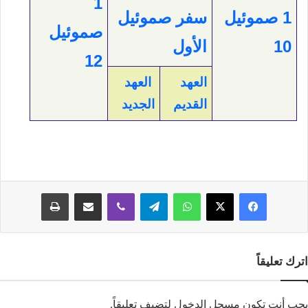
1
1 صموئيل
سفر صموئيل
صموئيل
10
الأول
12
العهد
العهد
القديم
الجديد
فيسبوك
‫X
واتساب
تيلقرام
ڤايبر
مشاركة عبر البريد
طباعة
اترك تعليقاً
يجب أنت تكون
مسجل الدخول
لتضيف تعليقاً.