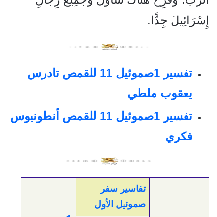
إِسْرَائِيلَ جِدًّا.
تفسير 1صموئيل 11 للقمص تادرس
يعقوب ملطي
تفسير 1صموئيل 11 للقمص أنطونيوس
فكري
تفاسير سفر
صموئيل الأول