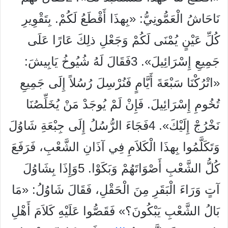
نَاحَاشُ الْعَمُّونِيُّ: «بِهذَا أَقْطَعُ لَكُمْ. بِتَقْوِيرِ
كُلِّ عَيْنٍ يُمْنَى لَكُمْ وَجَعْلِ ذلِكَ عَارًا عَلَى
جَمِيعِ إِسْرَائِيلَ». 3فَقَالَ لَهُ شُيُوخُ يَابِيشَ:
«اتْرُكْنَا سَبْعَةَ أَيَّامٍ فَنُرْسِلَ رُسُلاً إِلَى جَمِيعِ
تُخُومِ إِسْرَائِيلَ. فَإِنْ لَمْ يُوجَدْ مَنْ يُخَلِّصُنَا
نَخْرُجْ إِلَيْكَ». 4فَجَاءَ الرُّسُلُ إِلَى جِبْعَةِ شَاوُلَ
وَتَكَلَّمُوا بِهذَا الْكَلاَمِ فِي آذَانِ الشَّعْبِ، فَرَفَعَ
كُلُّ الشَّعْبِ أَصْوَاتَهُمْ وَبَكَوْا. 5وَإِذَا بِشَاوُلَ
آتٍ وَرَاءَ الْبَقَرِ مِنَ الْحَقْلِ، فَقَالَ شَاوُلُ: «مَا
بَالُ الشَّعْبِ يَبْكُونَ؟» فَقَصُّوا عَلَيْهِ كَلاَمَ أَهْلِ