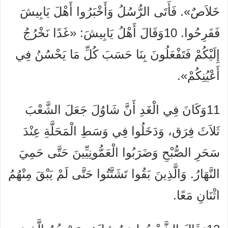
خَلاَصٌ». فَأَتَى الرُّسُلُ وَأَخْبَرُوا أَهْلَ يَابِيشَ
فَفَرِحُوا. 10وَقَالَ أَهْلُ يَابِيشَ: «غَدًا نَخْرُجُ
إِلَيْكُمْ فَتَفْعَلُونَ بِنَا حَسَبَ كُلِّ مَا يَحْسُنُ فِي
أَعْيُنِكُمْ».
11وَكَانَ فِي الْغَدِ أَنَّ شَاوُلَ جَعَلَ الشَّعْبَ
ثَلاَثَ فِرَق، وَدَخَلُوا فِي وَسَطِ الْمَحَلَّةِ عِنْدَ
سَحَرِ الصُّبْحِ وَضَرَبُوا الْعَمُّونِيِّينَ حَتَّى حَمِيَ
النَّهَارُ. وَالَّذِينَ بَقُوا تَشَتَّتُوا حَتَّى لَمْ يَبْقَ مِنْهُمُ
اثْنَانِ مَعًا.