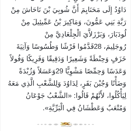
دَاوُدُ إِلَى مَحَنَايِمَ أَنَّ شُوبِيَ بْنَ نَاحَاشَ مِنْ
رَبَّةِ بَنِي عَمُّونَ، وَمَاكِيرَ بْنُ عَمِّيئِيلَ مِنْ
لُودَبَارَ، وَبَرْزَلاَّيَ الْجِلْعَادِيَّ مِنْ
رُوجَلِيمَ، 28قَدَّمُوا فَرْشًا وَطُسُوسًا وَآنِيَةَ
خَزَفٍ وَحِنْطَةً وَشَعِيرًا وَدَقِيقًا وَفَرِيكًا وَفُولاً
وَعَدَسًا وَحِمِّصًا مَشْوِيًّا 29وَعَسَلاً وَزُبْدَةً
وَضَأْنًا وَجُبْنَ بَقَرٍ، لِدَاوُدَ وَلِلشَّعْبِ الَّذِي مَعَهُ
لِيَأْكُلُوا، لأَنَّهُمْ قَالُوا: «الشَّعْبُ جَوْعَانُ
وَمُتْعَبٌ وَعَطْشَانُ فِي الْبَرِّيَّةِ».