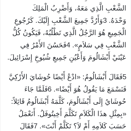
الشَّعْبِ الَّذِي مَعَهُ، وَأَضْرِبُ الْمَلِكَ
وَحْدَهُ. 3وَأَرُدَّ جَمِيعَ الشَّعْبِ إِلَيْكَ. كَرُجُوعِ
الْجَمِيعِ هُوَ الرَّجُلُ الَّذِي تَطْلُبُهُ، فَيَكُونُ كُلُّ
الشَّعْبِ فِي سَلاَمٍ». 4فَحَسُنَ الأَمْرُ فِي
عَيْنَيْ أَبْشَالُومَ وَأَعْيُنِ جَمِيعِ شُيُوخِ إِسْرَائِيلَ.
5فَقَالَ أَبْشَالُومُ: «ادْعُ أَيْضًا حُوشَايَ الأَرْكِيَّ
فَنَسْمَعَ مَا يَقُولُ هُوَ أَيْضًا». 6فَلَمَّا جَاءَ
حُوشَايُ إِلَى أَبْشَالُومَ، كَلَّمَهُ أَبْشَالُومُ قَائِلاً:
«بِمِثْلِ هذَا الْكَلاَمِ تَكَلَّمَ أَخِيتُوفَلُ. أَنَعْمَلُ
حَسَبَ كَلاَمِهِ أَمْ لاَ؟ تَكَلَّمْ أَنْتَ». 7فَقَالَ