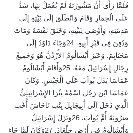
فَلَمَّا رَأَى أَنَّ مَشُورَتَهُ لَمْ يُعْمَلْ بِهَا، شَدَّ
عَلَى الْحِمَارِ وَقَامَ وَانْطَلَقَ إِلَى بَيْتِهِ إِلَى
مَدِينَتِهِ، وَأَوْصَى لِبَيْتِهِ، وَخَنَقَ نَفْسَهُ وَمَاتَ
وَدُفِنَ فِي قَبْرِ أَبِيهِ. 24وَجَاءَ دَاوُدُ إِلَى
مَحَنَايِمَ. وَعَبَرَ أَبْشَالُومُ الأُرْدُنَّ هُوَ وَجَمِيعُ
رِجَالِ إِسْرَائِيلَ مَعَهُ. 25وَأَقَامَ أَبْشَالُومُ
عَمَاسَا بَدَلَ يُوآبَ عَلَى الْجَيْشِ. وَكَانَ
عَمَاسَا ابْنَ رَجُل اسْمُهُ يِثْرَا الإِسْرَائِيلِيُّ
الَّذِي دَخَلَ إِلَى أَبِيجَايِلَ بِنْتِ نَاحَاشَ أُخْتِ
صَرُويَةَ أُمِّ يُوآبَ. 26وَنَزَلَ إِسْرَائِيلُ
وَأَبْشَالُومُ فِي أَرْضِ جِلْعَادَ. 27وَكَانَ لَمَّا جَاءَ