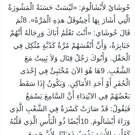
حُوشَايُ لأَبْشَالُومَ: «لَيْسَتْ حَسَنَةً الْمَشُورَةُ
الَّتِي أَشَارَ بِهَا أَخِيتُوفَلُ هذِهِ الْمَرَّةً». 8ثُمَ
قَالَ حُوشَاي: «أَنْتَ تَعْلَمُ أَبَاكَ وَرِجَالَهُ أَنَّهُمْ
جَبَابِرَةٌ، وَأَنَّ أَنْفُسَهُمْ مُرَّةٌ كَدُبَّةٍ مُثْكِل فِي
الْحَقْلِ. وَأَبُوكَ رَجُلُ قِتَال وَلاَ يَبِيتُ مَعَ
الشَّعْبِ. 9هَا هُوَ الآنَ مُخْتَبِئٌ فِي إِحْدَى
الْحُفَرِ أَوْ أَحَدِ الأَمَاكِنِ. وَيَكُونُ إِذَا سَقَطَ
بَعْضُهُمْ فِي الابْتِدَاءِ أَنَّ السَّامِعَ يَسْمَعُ
فَيَقُولُ: قَدْ صَارَتْ كَسْرَةٌ فِي الشَّعْبِ الَّذِي
وَرَاءَ أَبْشَالُومَ. 10أَيْضًا ذُو الْبَأْسِ الَّذِي قَلْبُهُ
كَقَلْبِ الأَسَدِ يَذُوبُ ذَوَبَانًا، لأَنَّ جَمِيعَ