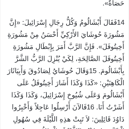
حَصَاةٌ».
14فَقَالَ أَبْشَالُومُ وَكُلُّ رِجَالِ إِسْرَائِيلَ: «إِنَّ
مَشُورَةَ حُوشَايَ الأَرْكِيِّ أَحْسَنُ مِنْ مَشُورَةِ
أَخِيتُوفَلَ». فَإِنَّ الرَّبَّ أَمَرَ بِإِبْطَالِ مَشُورَةِ
أَخِيتُوفَلَ الصَّالِحَةِ، لِكَيْ يُنْزِلَ الرَّبُّ الشَّرَّ
بِأَبْشَالُومَ. 15وَقَالَ حُوشَايُ لِصَادُوقَ وَأَبِيَاثَارَ
الْكَاهِنَيْنِ: «كَذَا وَكَذَا أَشَارَ أَخِيتُوفَلُ عَلَى
أَبْشَالُومَ وَعَلَى شُيُوخِ إِسْرَائِيلَ، وَكَذَا وَكَذَا
أَشَرْتُ أَنَا. 16فَالآنَ أَرْسِلُوا عَاجِلاً وَأَخْبِرُوا
دَاوُدَ قَائِلِينَ: لاَ تَبِتْ هذِهِ اللَّيْلَةَ فِي سُهُولِ