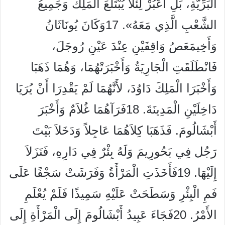
الْبَرِّيَّةِ، بَلِ اعْبُرْ لِئَلاَّ يُبْتَلَعَ الْمَلِكُ وَجَمِيعُ
الشَّعْبِ الَّذِي مَعَهُ». 17وَكَانَ يُونَاثَانُ
وَأَخِيمَعَصُ وَاقِفَيْنِ عِنْدَ عَيْنِ رُوجَلَ،
فَانْطَلَقَتِ الْجَارِيَةُ وَأَخْبَرَتْهُمَا، وَهُمَا ذَهَبَا
وَأَخْبَرَا الْمَلِكَ دَاوُدَ، لأَنَّهُمَا لَمْ يَقْدِرَا أَنْ يُرَيَا
دَاخِلَيْنِ الْمَدِينَةَ. 18فَرَآهُمَا غُلاَمٌ وَأَخْبَرَ
أَبْشَالُومَ. فَذَهَبَا كِلاَهُمَا عَاجِلاً وَدَخَلاَ بَيْتَ
رَجُل فِي بَحُورِيمَ وَلَهُ بِئْرٌ فِي دَارِهِ، فَنَزَلاَ
إِلَيْهَا. 19فَأَخَذَتِ الْمَرْأَةُ وَفَرَشَتْ سَجْفًا عَلَى
فَمِ الْبِئْرِ وَسَطَحَتْ عَلَيْهِ سَمِيذًا فَلَمْ يُعْلَمِ
الأَمْرُ. 20فَجَاءَ عَبِيدُ أَبْشَالُومَ إِلَى الْمَرْأَةِ إِلَى