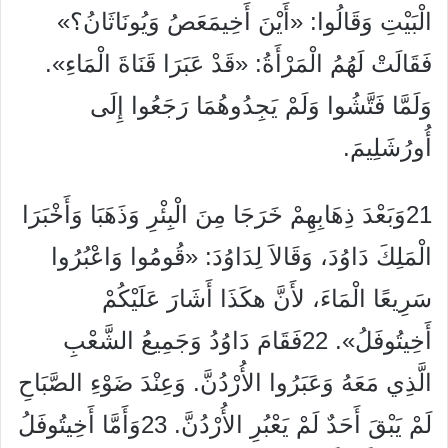
الْبَيْتِ وَقَالُوا: «أَيْنَ أَخِيمَعَصُ وَيُونَاثَانُ؟»
فَقَالَتْ لَهُمُ الْمَرْأَةُ: «قَدْ عَبَرَا قَنَاةَ الْمَاءِ».
وَلَمَّا فَتَّشُوا وَلَمْ يَجِدُوهُمَا رَجَعُوا إِلَى
أُورُشَلِيمَ.
21وَبَعْدَ ذِهَابِهِمْ خَرَجَا مِنَ الْبِئْرِ وَذَهَبَا وَأَخْبَرَا
الْمَلِكَ دَاوُدَ، وَقَالاَ لِدَاوُدَ: «قُومُوا وَاعْبُرُوا
سَرِيعًا الْمَاءَ، لأَنَّ هكَذَا أَشَارَ عَلَيْكُمْ
أَخِيتُوفَلُ». 22فَقَامَ دَاوُدُ وَجَمِيعُ الشَّعْبِ
الَّذِي مَعَهُ وَعَبَرُوا الأُرْدُنَّ. وَعِنْدَ ضَوْءِ الصَّبَاحِ
لَمْ يَبْقَ أَحَدٌ لَمْ يَعْبُرِ الأُرْدُنَّ. 23وَأَمَّا أَخِيتُوفَلُ