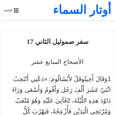
أوتار السماء
القائمة
سفر صموئيل الثاني 17
الأصحاح السابع عشر
1وَقَالَ أَخِيتُوفَلُ لأَبْشَالُومَ: «دَعْنِي أَنْتَخِبُ
اثْنَيْ عَشَرَ أَلْفَ رَجُل وَأَقُومُ وَأَسْعَى وَرَاءَ
دَاوُدَ هذِهِ اللَّيْلَةَ، 2فَآتِيَ عَلَيْهِ وَهُوَ مُتْعَبٌ
وَمُرْتَخِي الْيَدَيْنِ فَأُزْعِجُهُ، فَيَهْرُبَ كُلُّ