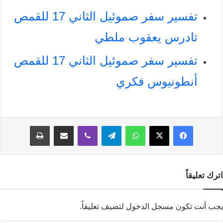
تفسير سفر صموئيل الثاني 17 للقمص
تادرس يعقوب ملطي
تفسير سفر صموئيل الثاني 17 للقمص
أنطونيوس فكري
فيسبوك
‫X
واتساب
تيلقرام
ڤايبر
مشاركة عبر البريد
طباعة
اترك تعليقاً
يجب أنت تكون
مسجل الدخول
لتضيف تعليقاً.