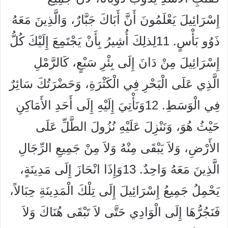
إِسْرَائِيلَ يَعْلَمُونَ أَنَّ أَبَاكَ جَبَّارٌ، وَالَّذِينَ مَعَهُ
ذَوُو بَأْسٍ. 11لِذلِكَ أُشِيرُ بِأَنْ يَجْتَمِعَ إِلَيْكَ كُلُّ
إِسْرَائِيلَ مِنْ دَانَ إِلَى بِئْرِ سَبْعٍ، كَالرَّمْلِ
الَّذِي عَلَى الْبَحْرِ فِي الْكَثْرَةِ، وَحَضْرَتُكَ سَائِرٌ
فِي الْوَسَطِ. 12وَنَأْتِيَ إِلَيْهِ إِلَى أَحَدِ الأَمَاكِنِ
حَيْثُ هُوَ، وَنَنْزِلَ عَلَيْهِ نُزُولَ الطَّلِّ عَلَى
الأَرْضِ، وَلاَ يَبْقَى مِنْهُ وَلاَ مِنْ جَمِيعِ الرِّجَالِ
الَّذِينَ مَعَهُ وَاحِدٌ. 13وَإِذَا انْحَازَ إِلَى مَدِينَةٍ،
يَحْمِلُ جَمِيعُ إِسْرَائِيلَ إِلَى تِلْكَ الْمَدِينَةِ حِبَالاً،
فَنَجُرُّهَا إِلَى الْوَادِي حَتَّى لاَ تَبْقَى هُنَاكَ وَلاَ