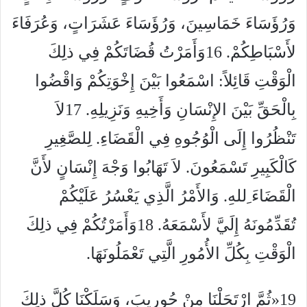
وَرُؤَسَاءَ خَمَاسِينَ، وَرُؤَسَاءَ عَشَرَاتٍ، وَعُرَفَاءَ
لأَسْبَاطِكُمْ. 16وَأَمَرْتُ قُضَاتَكُمْ فِي ذلِكَ
الْوَقْتِ قَائِلاً: اسْمَعُوا بَيْنَ إِخْوَتِكُمْ وَاقْضُوا
بِالْحَقِّ بَيْنَ الإِنْسَانِ وَأَخِيهِ وَنَزِيلِهِ. 17لاَ
تَنْظُرُوا إِلَى الْوُجُوهِ فِي الْقَضَاءِ. لِلصَّغِيرِ
كَالْكَبِيرِ تَسْمَعُونَ. لاَ تَهَابُوا وَجْهَ إِنْسَانٍ لأَنَّ
الْقَضَاءَ ِللهِ. وَالأَمْرُ الَّذِي يَعْسُرُ عَلَيْكُمْ
تُقَدِّمُونَهُ إِلَيَّ لأَسْمَعَهُ. 18وَأَمَرْتُكُمْ فِي ذلِكَ
الْوَقْتِ بِكُلِّ الأُمُورِ الَّتِي تَعْمَلُونَهَا.
19«ثُمَّ ارْتَحَلْنَا مِنْ حُورِيبَ، وَسَلَكْنَا كُلَّ ذلِكَ