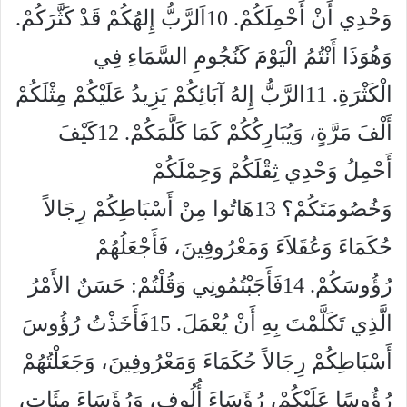
وَحْدِي أَنْ أَحْمِلَكُمْ. 10اَلرَّبُّ إِلهُكُمْ قَدْ كَثَّرَكُمْ.
وَهُوَذَا أَنْتُمُ الْيَوْمَ كَنُجُومِ السَّمَاءِ فِي
الْكَثْرَةِ. 11الرَّبُّ إِلهُ آبَائِكُمْ يَزِيدُ عَلَيْكُمْ مِثْلَكُمْ
أَلْفَ مَرَّةٍ، وَيُبَارِكُكُمْ كَمَا كَلَّمَكُمْ. 12كَيْفَ
أَحْمِلُ وَحْدِي ثِقْلَكُمْ وَحِمْلَكُمْ
وَخُصُومَتَكُمْ؟ 13هَاتُوا مِنْ أَسْبَاطِكُمْ رِجَالاً
حُكَمَاءَ وَعُقَلاَءَ وَمَعْرُوفِينَ، فَأَجْعَلُهُمْ
رُؤُوسَكُمْ. 14فَأَجَبْتُمُونِي وَقُلْتُمْ: حَسَنٌ الأَمْرُ
الَّذِي تَكَلَّمْتَ بِهِ أَنْ يُعْمَلَ. 15فَأَخَذْتُ رُؤُوسَ
أَسْبَاطِكُمْ رِجَالاً حُكَمَاءَ وَمَعْرُوفِينَ، وَجَعَلْتُهُمْ
رُؤُوسًا عَلَيْكُمْ، رُؤَسَاءَ أُلُوفٍ، وَرُؤَسَاءَ مِئَاتٍ،