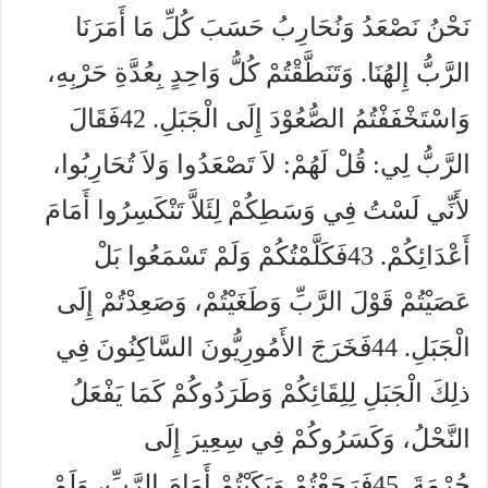
نَحْنُ نَصْعَدُ وَنُحَارِبُ حَسَبَ كُلِّ مَا أَمَرَنَا
الرَّبُّ إِلهُنَا. وَتَنَطَّقْتُمْ كُلُّ وَاحِدٍ بِعُدَّةِ حَرْبِهِ،
وَاسْتَخْفَفْتُمُ الصُّعُوْدَ إِلَى الْجَبَلِ. 42فَقَالَ
الرَّبُّ لِي: قُلْ لَهُمْ: لاَ تَصْعَدُوا وَلاَ تُحَارِبُوا،
لأَنِّي لَسْتُ فِي وَسَطِكُمْ لِئَلاَّ تَنْكَسِرُوا أَمَامَ
أَعْدَائِكُمْ. 43فَكَلَّمْتُكُمْ وَلَمْ تَسْمَعُوا بَلْ
عَصَيْتُمْ قَوْلَ الرَّبِّ وَطَغَيْتُمْ، وَصَعِدْتُمْ إِلَى
الْجَبَلِ. 44فَخَرَجَ الأَمُورِيُّونَ السَّاكِنُونَ فِي
ذلِكَ الْجَبَلِ لِلِقَائِكُمْ وَطَرَدُوكُمْ كَمَا يَفْعَلُ
النَّحْلُ، وَكَسَرُوكُمْ فِي سِعِيرَ إِلَى
حُرْمَةَ. 45فَرَجَعْتُمْ وَبَكَيْتُمْ أَمَامَ الرَّبِّ، وَلَمْ