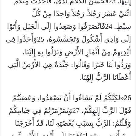
إِلَيْهَا. 23فَحَسُنَ الْكَلاَمُ لَدَيَّ، فَأَخَذْتُ مِنْكُمُ
اثْنَيْ عَشَرَ رَجُلاً. رَجُلاً وَاحِدًا مِنْ كُلِّ
سِبْطٍ. 24فَانْصَرَفُوا وَصَعِدُوا إِلَى الْجَبَلِ وَأَتَوْا
إِلَى وَادِي أَشْكُولَ وَتَجَسَّسُوهُ، 25وَأَخَذُوا فِي
أَيْدِيهِمْ مِنْ أَثْمَارِ الأَرْضِ وَنَزَلُوا بِهِ إِلَيْنَا،
وَرَدُّوا لَنَا خَبَرًا وَقَالُوا: جَيِّدَةٌ هِيَ الأَرْضُ الَّتِي
أَعْطَانَا الرَّبُّ إِلهُنَا.
26«لكِنَّكُمْ لَمْ تَشَاءُوا أَنْ تَصْعَدُوا، وَعَصَيْتُمْ
قَوْلَ الرَّبِّ إِلهِكُمْ، 27وَتَمَرْمَرْتُمْ فِي خِيَامِكُمْ
وَقُلْتُمُ: الرَّبُّ بِسَبَبِ بُغْضَتِهِ لَنَا، قَدْ أَخْرَجَنَا