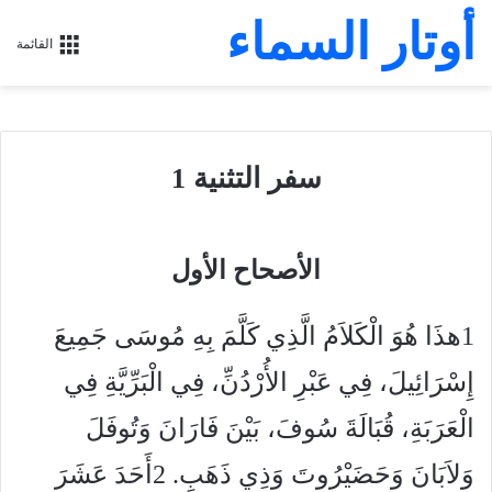
أوتار السماء
القائمة
سفر التثنية 1
الأصحاح الأول
1هذَا هُوَ الْكَلاَمُ الَّذِي كَلَّمَ بِهِ مُوسَى جَمِيعَ
إِسْرَائِيلَ، فِي عَبْرِ الأُرْدُنِّ، فِي الْبَرِّيَّةِ فِي
الْعَرَبَةِ، قُبَالَةَ سُوفَ، بَيْنَ فَارَانَ وَتُوفَلَ
وَلاَبَانَ وَحَضَيْرُوتَ وَذِي ذَهَبٍ. 2أَحَدَ عَشَرَ