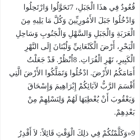
قُعُودٌ فِي هذَا الْجَبَلِ، 7تَحَوَّلُوا وَارْتَحِلُوا
وَادْخُلُوا جَبَلَ الأَمُورِيِّينَ وَكُلَّ مَا يَلِيهِ مِنَ
الْعَرَبَةِ وَالْجَبَلِ وَالسَّهْلِ وَالْجَنُوبِ وَسَاحِلِ
الْبَحْرِ، أَرْضَ الْكَنْعَانِيِّ وَلُبْنَانَ إِلَى النَّهْرِ
الْكَبِيرِ، نَهْرِ الْفُرَاتِ. 8اُنْظُرْ. قَدْ جَعَلْتُ
أَمَامَكُمُ الأَرْضَ. ادْخُلُوا وَتَمَلَّكُوا الأَرْضَ الَّتِي
أَقْسَمَ الرَّبُّ لآبَائِكُمْ إِبْرَاهِيمَ وَإِسْحَاقَ
وَيَعْقُوبَ أَنْ يُعْطِيَهَا لَهُمْ وَلِنَسْلِهِمْ مِنْ
بَعْدِهِمْ.
9«وَكَلَّمْتُكُمْ فِي ذلِكَ الْوَقْتِ قَائِلاً: لاَ أَقْدِرُ