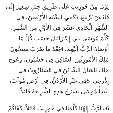
يَوْمًا مِنْ حُورِيبَ عَلَى طَرِيقِ جَبَلِ سِعِيرَ إِلَى
قَادَشَ بَرْنِيعَ. 3فَفِي السَّنَةِ الأَرْبَعِينَ، فِي
الشَّهْرِ الْحَادِي عَشَرَ فِي الأَوَّلِ مِنَ الشَّهْرِ،
كَلَّمَ مُوسَى بَنِي إِسْرَائِيلَ حَسَبَ كُلِّ مَا
أَوْصَاهُ الرَّبُّ إِلَيْهِمْ. 4بَعْدَ مَا ضَرَبَ سِيحُونَ
مَلِكَ الأَمُورِيِّينَ السَّاكِنَ فِي حَشْبُونَ، وَعُوجَ
مَلِكَ بَاشَانَ السَّاكِنَ فِي عَشْتَارُوثَ فِي
إِذْرَعِي. 5فِي عَبْرِ الأُرْدُنِّ، فِي أَرْضِ مُوآبَ،
ابْتَدَأَ مُوسَى يَشْرَحُ هذِهِ الشَّرِيعَةَ قَائِلاً:
6«اَلرَّبُّ إِلهُنَا كَلَّمَنَا فِي حُورِيبَ قَائِلاً: كَفَاكُمْ