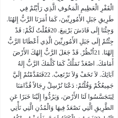
الْقَفْرِ الْعَظِيمِ الْمَخُوفِ الَّذِي رَأَيْتُمْ فِي
طَرِيقِ جَبَلِ الأَمُورِيِّينَ، كَمَا أَمَرَنَا الرَّبُّ إِلهُنَا.
وَجِئْنَا إِلَى قَادَشَ بَرْنِيعَ. 20فَقُلْتُ لَكُمْ: قَدْ
جِئْتُمْ إِلَى جَبَلِ الأَمُورِيِّينَ الَّذِي أَعْطَانَا الرَّبُّ
إِلهُنَا. 21اُنْظُرْ. قَدْ جَعَلَ الرَّبُّ إِلهُكَ الأَرْضَ
أَمَامَكَ. اصْعَدْ تَمَلَّكْ كَمَا كَلَّمَكَ الرَّبُّ إِلهُ
آبَائِكَ. لاَ تَخَفْ وَلاَ تَرْتَعِبْ. 22فَتَقَدَّمْتُمْ إِلَيَّ
جَمِيعُكُمْ وَقُلْتُمْ: دَعْنَا نُرْسِلْ رِجَالاً قُدَّامَنَا
لِيَتَجَسَّسُوا لَنَا الأَرْضَ، وَيَرُدُّوا إِلَيْنَا خَبَرًا عَنِ
الطَّرِيقِ الَّتِي نَصْعَدُ فِيهَا وَالْمُدُنِ الَّتِي نَأْتِي