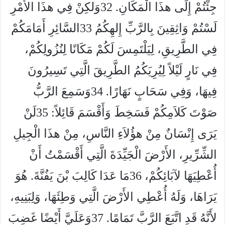
جِئْتُمْ إِلَى هذَا الْمَكَانِ. 32وَلكِنْ فِي هذَا الأَمْرِ
لَسْتُمْ وَاثِقِينَ بِالرَّبِّ إِلهِكُمُ 33السَّائِرِ أَمَامَكُمْ
فِي الطَّرِيقِ، لِيَلْتَمِسَ لَكُمْ مَكَانًا لِنُزُولِكُمْ،
فِي نَارٍ لَيْلاً لِيُرِيَكُمُ الطَّرِيقَ الَّتِي تَسِيرُونَ
فِيهَا، وَفِي سَحَابٍ نَهَارًا. 34وَسَمِعَ الرَّبُّ
صَوْتَ كَلاَمِكُمْ فَسَخِطَ وَأَقْسَمَ قَائِلاً: 35لَنْ
يَرَى إِنْسَانٌ مِنْ هؤُلاَءِ النَّاسِ، مِنْ هذَا الْجِيلِ
الشِّرِّيرِ، الأَرْضَ الْجَيِّدَةَ الَّتِي أَقْسَمْتُ أَنْ
أُعْطِيَهَا لآبَائِكُمْ، 36مَا عَدَا كَالِبَ بْنَ يَفُنَّةَ. هُوَ
يَرَاهَا، وَلَهُ أُعْطِي الأَرْضَ الَّتِي وَطِئَهَا، وَلِبَنِيهِ،
لأَنَّهُ قَدِ اتَّبَعَ الرَّبَّ تَمَامًا. 37وَعَلَيَّ أَيْضًا غَضِبَ