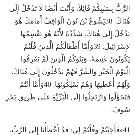
الرَّبُّ بِسَبَبِكُمْ قَائِلاً: وَأَنْتَ أَيْضًا لاَ تَدْخُلُ إِلَى
هُنَاكَ. 38يَشُوعُ بْنُ نُونَ الْوَاقِفُ أَمَامَكَ هُوَ
يَدْخُلُ إِلَى هُنَاكَ. شَدِّدْهُ لأَنَّهُ هُوَ يَقْسِمُهَا
لإِسْرَائِيلَ. 39وَأَمَّا أَطْفَالُكُمُ الَّذِينَ قُلْتُمْ
يَكُونُونَ غَنِيمَةً، وَبَنُوكُمُ الَّذِينَ لَمْ يَعْرِفُوا
الْيَوْمَ الْخَيْرَ وَالشَّرَّ فَهُمْ يَدْخُلُونَ إِلَى هُنَاكَ،
وَلَهُمْ أُعْطِيهَا وَهُمْ يَمْلِكُونَهَا. 40وَأَمَّا أَنْتُمْ
فَتَحَوَّلُوا وَارْتَحِلُوا إِلَى الْبَرِّيَّةِ عَلَى طَرِيقِ بَحْرِ
سُوفَ.
41«فَأَجَبْتُمْ وَقُلْتُمْ لِي: قَدْ أَخْطَأْنَا إِلَى الرَّبِّ.