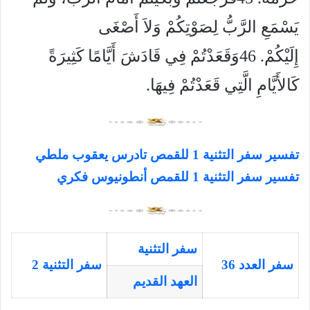
يَسْمَعِ الرَّبُّ لِصَوْتِكُمْ وَلاَ أَصْغَى
إِلَيْكُمْ. 46وَقَعَدْتُمْ فِي قَادَشَ أَيَّامًا كَثِيرَةً
كَالأَيَّامِ الَّتِي قَعَدْتُمْ فِيهَا.
تفسير سفر التثنية 1 للقمص تادرس يعقوب ملطي
تفسير سفر التثنية 1 للقمص أنطونيوس فكري
سفر التثنية
سفر العدد 36
سفر التثنية 2
العهد القديم