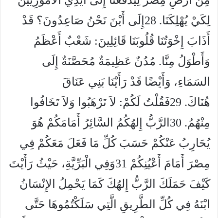
مِنْ أَرْضِ مِصْرَ لِيَدْفَعَنَا إِلَى أَيْدِي الأَمُورِيِّينَ
لِكَيْ يُهْلِكَنَا. 28إِلَى أَيْنَ نَحْنُ صَاعِدُونَ؟ قَدْ
أَذَابَ إِخْوَتُنَا قُلُوبَنَا قَائِلِينَ: شَعْبٌ أَعْظَمُ
وَأَطْوَلُ مِنَّا. مُدُنٌ عَظِيمَةٌ مُحَصَّنَةٌ إِلَى
السَمَاءِ، وَأَيْضًا قَدْ رَأَيْنَا بَنِي عَنَاقَ
هُنَاكَ. 29فَقُلْتُ لَكُمْ: لاَ تَرْهَبُوا وَلاَ تَخَافُوا
مِنْهُمُ. 30الرَّبُّ إِلهُكُمُ السَّائِرُ أَمَامَكُمْ هُوَ
يُحَارِبُ عَنْكُمْ حَسَبَ كُلِّ مَا فَعَلَ مَعَكُمْ فِي
مِصْرَ أَمَامَ أَعْيُنِكُمْ 31وَفِي الْبَرِّيَّةِ، حَيْثُ رَأَيْتَ
كَيْفَ حَمَلَكَ الرَّبُّ إِلهُكَ كَمَا يَحْمِلُ الإِنْسَانُ
ابْنَهُ فِي كُلِّ الطَّرِيقِ الَّتِي سَلَكْتُمُوهَا حَتَّى