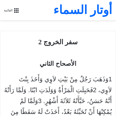
أوتار السماء
القائمة
سفر الخروج 2
الأصحاح الثاني
1وَذَهَبَ رَجُلٌ مِنْ بَيْتِ لاَوِي وَأَخَذَ بِنْتَ
لاَوِي، 2فَحَبِلَتِ الْمَرْأَةُ وَوَلَدَتِ ابْنًا. وَلَمَّا رَأَتْهُ
أَنَّهُ حَسَنٌ، خَبَّأَتْهُ ثَلاَثَةَ أَشْهُرٍ. 3وَلَمَّا لَمْ
يُمْكِنْهَا أَنْ تُخَبِّئَهُ بَعْدُ، أَخَذَتْ لَهُ سَفَطًا مِنَ