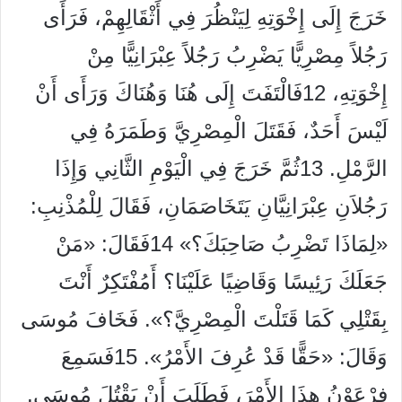
خَرَجَ إِلَى إِخْوَتِهِ لِيَنْظُرَ فِي أَثْقَالِهِمْ، فَرَأَى
رَجُلاً مِصْرِيًّا يَضْرِبُ رَجُلاً عِبْرَانِيًّا مِنْ
إِخْوَتِهِ، 12فَالْتَفَتَ إِلَى هُنَا وَهُنَاكَ وَرَأَى أَنْ
لَيْسَ أَحَدٌ، فَقَتَلَ الْمِصْرِيَّ وَطَمَرَهُ فِي
الرَّمْلِ. 13ثُمَّ خَرَجَ فِي الْيَوْمِ الثَّانِي وَإِذَا
رَجُلاَنِ عِبْرَانِيَّانِ يَتَخَاصَمَانِ، فَقَالَ لِلْمُذْنِبِ:
«لِمَاذَا تَضْرِبُ صَاحِبَكَ؟» 14فَقَالَ: «مَنْ
جَعَلَكَ رَئِيسًا وَقَاضِيًا عَلَيْنَا؟ أَمُفْتَكِرٌ أَنْتَ
بِقَتْلِي كَمَا قَتَلْتَ الْمِصْرِيَّ؟». فَخَافَ مُوسَى
وَقَالَ: «حَقًّا قَدْ عُرِفَ الأَمْرُ». 15فَسَمِعَ
فِرْعَوْنُ هذَا الأَمْرَ، فَطَلَبَ أَنْ يَقْتُلَ مُوسَى.