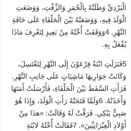
الْبَرْدِيِّ وَطَلَتْهُ بِالْحُمَرِ وَالزِّفْتِ، وَوَضَعَتِ
الْوَلَدَ فِيهِ، وَوَضَعَتْهُ بَيْنَ الْحَلْفَاءِ عَلَى حَافَةِ
النَّهْرِ. 4وَوَقَفَتْ أُخْتُهُ مِنْ بَعِيدٍ لِتَعْرِفَ مَاذَا
يُفْعَلُ بِهِ.
5فَنَزَلَتِ ابْنَةُ فِرْعَوْنَ إِلَى النَّهْرِ لِتَغْتَسِلَ،
وَكَانَتْ جَوَارِيهَا مَاشِيَاتٍ عَلَى جَانِبِ النَّهْرِ.
فَرَأَتِ السَّفَطَ بَيْنَ الْحَلْفَاءِ، فَأَرْسَلَتْ أَمَتَهَا
وَأَخَذَتْهُ. 6وَلَمَّا فَتَحَتْهُ رَأَتِ الْوَلَدَ، وَإِذَا هُوَ
صَبِيٌّ يَبْكِي. فَرَقَّتْ لَهُ وَقَالَتْ: «هذَا مِنْ
أَوْلاَدِ الْعِبْرَانِيِّينَ». 7فَقَالَتْ أُخْتُهُ لابْنَةِ