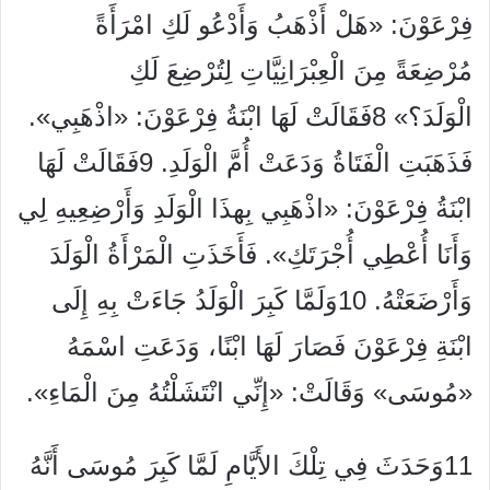
فِرْعَوْنَ: «هَلْ أَذْهَبُ وَأَدْعُو لَكِ امْرَأَةً
مُرْضِعَةً مِنَ الْعِبْرَانِيَّاتِ لِتُرْضِعَ لَكِ
الْوَلَدَ؟» 8فَقَالَتْ لَهَا ابْنَةُ فِرْعَوْنَ: «اذْهَبِي».
فَذَهَبَتِ الْفَتَاةُ وَدَعَتْ أُمَّ الْوَلَدِ. 9فَقَالَتْ لَهَا
ابْنَةُ فِرْعَوْنَ: «اذْهَبِي بِهذَا الْوَلَدِ وَأَرْضِعِيهِ لِي
وَأَنَا أُعْطِي أُجْرَتَكِ». فَأَخَذَتِ الْمَرْأَةُ الْوَلَدَ
وَأَرْضَعَتْهُ. 10وَلَمَّا كَبِرَ الْوَلَدُ جَاءَتْ بِهِ إِلَى
ابْنَةِ فِرْعَوْنَ فَصَارَ لَهَا ابْنًا، وَدَعَتِ اسْمَهُ
«مُوسَى» وَقَالَتْ: «إِنِّي انْتَشَلْتُهُ مِنَ الْمَاءِ».
11وَحَدَثَ فِي تِلْكَ الأَيَّامِ لَمَّا كَبِرَ مُوسَى أَنَّهُ