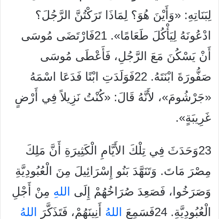
لِبَنَاتِهِ: «وَأَيْنَ هُوَ؟ لِمَاذَا تَرَكْتُنَّ الرَّجُلَ؟
ادْعُونَهُ لِيَأْكُلَ طَعَامًا». 21فَارْتَضَى مُوسَى
أَنْ يَسْكُنَ مَعَ الرَّجُلِ، فَأَعْطَى مُوسَى
صَفُّورَةَ ابْنَتَهُ. 22فَوَلَدَتِ ابْنًا فَدَعَا اسْمَهُ
«جَرْشُومَ»، لأَنَّهُ قَالَ: «كُنْتُ نَزِيلاً فِي أَرْضٍ
غَرِيبَةٍ».
23وَحَدَثَ فِي تِلْكَ الأَيَّامِ الْكَثِيرَةِ أَنَّ مَلِكَ
مِصْرَ مَاتَ. وَتَنَهَّدَ بَنُو إِسْرَائِيلَ مِنَ الْعُبُودِيَّةِ
وَصَرَخُوا، فَصَعِدَ صُرَاخُهُمْ إِلَى
الله
ِ مِنْ أَجْلِ
الْعُبُودِيَّةِ. 24فَسَمِعَ
الله
ُ أَنِينَهُمْ، فَتَذَكَّرَ
الله