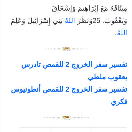
مِيثَاقَهُ مَعَ إِبْرَاهِيمَ وَإِسْحَاقَ
وَيَعْقُوبَ. 25وَنَظَرَ
الله
ُ بَنِي إِسْرَائِيلَ وَعَلِمَ
الله
ُ.
تفسير سفر الخروج 2 للقمص تادرس
يعقوب ملطي
تفسير سفر الخروج 2 للقمص أنطونيوس
فكري