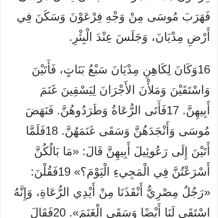
فَهَرَبَ مُوسَى مِنْ وَجْهِ فِرْعَوْنَ وَسَكَنَ فِي
أَرْضِ مِدْيَانَ، وَجَلَسَ عِنْدَ الْبِئْرِ.
16وَكَانَ لِكَاهِنِ مِدْيَانَ سَبْعُ بَنَاتٍ، فَأَتَيْنَ
وَاسْتَقَيْنَ وَمَلأْنَ الأَجْرَانَ لِيَسْقِينَ غَنَمَ
أَبِيهِنَّ. 17فَأَتَى الرُّعَاةُ وَطَرَدُوهُنَّ. فَنَهَضَ
مُوسَى وَأَنْجَدَهُنَّ وَسَقَى غَنَمَهُنَّ. 18فَلَمَّا
أَتَيْنَ إِلَى رَعُوئِيلَ أَبِيهِنَّ قَالَ: «مَا بَالُكُنَّ
أَسْرَعْتُنَّ فِي الْمَجِيءِ الْيَوْمَ؟» 19فَقُلْنَ:
«رَجُلٌ مِصْرِيٌّ أَنْقَذَنَا مِنْ أَيْدِي الرُّعَاةِ، وَإِنَّهُ
اسْتَقَى لَنَا أَيْضًا وَسَقَى الْغَنَمَ». 20فَقَالَ