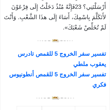
أَرْسَلْتَنِي؟ 23فَإِنَّهُ مُنْذُ دَخَلْتُ إِلَى فِرْعَوْنَ
لأَتَكَلَّمَ بِاسْمِكَ، أَسَاءَ إِلَى هذَا الشَّعْبِ. وَأَنْتَ
لَمْ تُخَلِّصْ شَعْبَكَ».
تفسير سفر الخروج 5 للقمص تادرس
يعقوب ملطي
تفسير سفر الخروج 5 للقمص أنطونيوس
فكري