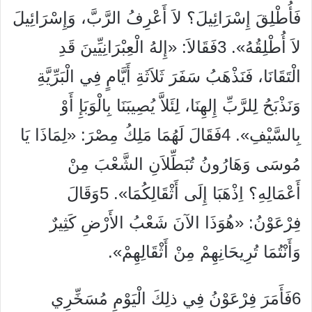
فَأُطْلِقَ إِسْرَائِيلَ؟ لاَ أَعْرِفُ الرَّبَّ، وَإِسْرَائِيلَ
لاَ أُطْلِقُهُ». 3فَقَالاَ: «إِلهُ الْعِبْرَانِيِّينَ قَدِ
الْتَقَانَا، فَنَذْهَبُ سَفَرَ ثَلاَثَةِ أَيَّامٍ فِي الْبَرِّيَّةِ
وَنَذْبَحُ لِلرَّبِّ إِلهِنَا، لِئَلاَّ يُصِيبَنَا بِالْوَبَإِ أَوْ
بِالسَّيْفِ». 4فَقَالَ لَهُمَا مَلِكُ مِصْرَ: «لِمَاذَا يَا
مُوسَى وَهَارُونُ تُبَطِّلاَنِ الشَّعْبَ مِنْ
أَعْمَالِهِ؟ اِذْهَبَا إِلَى أَثْقَالِكُمَا». 5وَقَالَ
فِرْعَوْنُ: «هُوَذَا الآنَ شَعْبُ الأَرْضِ كَثِيرٌ
وَأَنْتُمَا تُرِيحَانِهِمْ مِنْ أَثْقَالِهِمْ».
6فَأَمَرَ فِرْعَوْنُ فِي ذلِكَ الْيَوْمِ مُسَخِّرِي