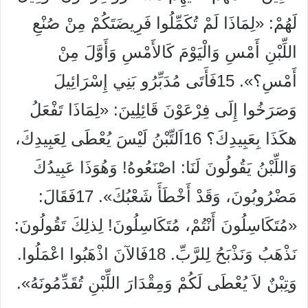
لَهُمْ: «لِمَاذَا لَمْ تُكَمِّلُوا فَرِيضَتَكُمْ مِنْ صُنْعِ
اللِّبْنِ أَمْسِ وَالْيَوْمَ كَالأَمْسِ وَأَوَّلَ مِنْ
أَمْسِ؟». 15فَأَتَى مُدَبِّرُو بَنِي إِسْرَائِيلَ
وَصَرَخُوا إِلَى فِرْعَوْنَ قَائِلِينَ: «لِمَاذَا تَفْعَلُ
هكَذَا بِعَبِيدِكَ؟ 16اَلتِّبْنُ لَيْسَ يُعْطَى لِعَبِيدِكَ،
وَاللِّبْنُ يَقُولُونَ لَنَا: اصْنَعُوهُ! وَهُوَذَا عَبِيدُكَ
مَضْرُوبُونَ، وَقَدْ أَخْطَأَ شَعْبُكَ». 17فَقَالَ:
«مُتَكَاسِلُونَ أَنْتُمْ، مُتَكَاسِلُونَ! لِذلِكَ تَقُولُونَ:
نَذْهَبُ وَنَذْبَحُ لِلرَّبِّ. 18فَالآنَ اذْهَبُوا اعْمَلُوا.
وَتِبْنٌ لاَ يُعْطَى لَكُمْ وَمِقْدَارَ اللِّبْنِ تُقَدِّمُونَهُ».