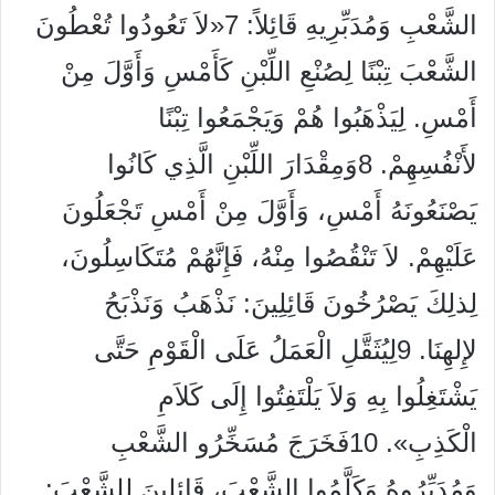
الشَّعْبِ وَمُدَبِّرِيهِ قَائِلاً: 7«لاَ تَعُودُوا تُعْطُونَ
الشَّعْبَ تِبْنًا لِصُنْعِ اللِّبْنِ كَأَمْسِ وَأَوَّلَ مِنْ
أَمْسِ. لِيَذْهَبُوا هُمْ وَيَجْمَعُوا تِبْنًا
لأَنْفُسِهِمْ. 8وَمِقْدَارَ اللِّبْنِ الَّذِي كَانُوا
يَصْنَعُونَهُ أَمْسِ، وَأَوَّلَ مِنْ أَمْسِ تَجْعَلُونَ
عَلَيْهِمْ. لاَ تَنْقُصُوا مِنْهُ، فَإِنَّهُمْ مُتَكَاسِلُونَ،
لِذلِكَ يَصْرُخُونَ قَائِلِينَ: نَذْهَبُ وَنَذْبَحُ
لإِلهِنَا. 9لِيُثَقَّلِ الْعَمَلُ عَلَى الْقَوْمِ حَتَّى
يَشْتَغِلُوا بِهِ وَلاَ يَلْتَفِتُوا إِلَى كَلاَمِ
الْكَذِبِ». 10فَخَرَجَ مُسَخِّرُو الشَّعْبِ
وَمُدَبِّرُوهُ وَكَلَّمُوا الشَّعْبَ، قَائِلِينَ لِلشَّعْبَ: