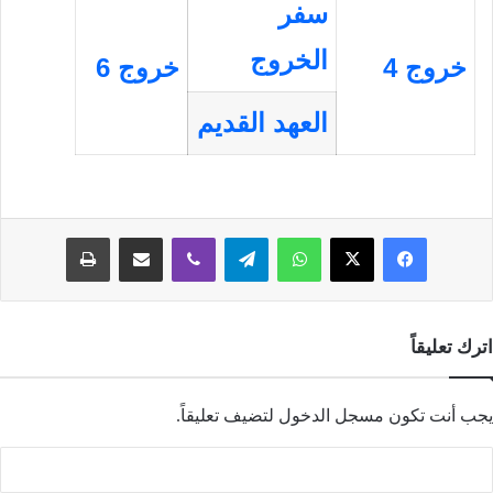
سفر
الخروج
خروج 4
خروج 6
العهد القديم
فيسبوك
‫X
واتساب
تيلقرام
ڤايبر
مشاركة عبر البريد
طباعة
اترك تعليقاً
يجب أنت تكون
مسجل الدخول
لتضيف تعليقاً.