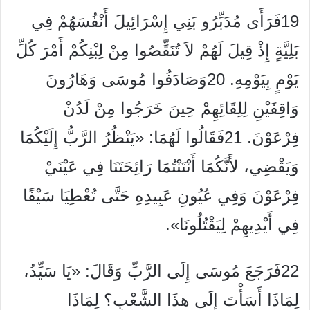
19فَرَأَى مُدَبِّرُو بَنِي إِسْرَائِيلَ أَنْفُسَهُمْ فِي
بَلِيَّةٍ إِذْ قِيلَ لَهُمْ لاَ تُنَقِّصُوا مِنْ لِبْنِكُمْ أَمْرَ كُلِّ
يَوْمٍ بِيَوْمِهِ. 20وَصَادَفُوا مُوسَى وَهَارُونَ
وَاقِفَيْنِ لِلِقَائِهِمْ حِينَ خَرَجُوا مِنْ لَدُنْ
فِرْعَوْنَ. 21فَقَالُوا لَهُمَا: «يَنْظُرُ الرَّبُّ إِلَيْكُمَا
وَيَقْضِي، لأَنَّكُمَا أَنْتَنْتُمَا رَائِحَتَنَا فِي عَيْنَيْ
فِرْعَوْنَ وَفِي عُيُونِ عَبِيدِهِ حَتَّى تُعْطِيَا سَيْفًا
فِي أَيْدِيهِمْ لِيَقْتُلُونَا».
22فَرَجَعَ مُوسَى إِلَى الرَّبِّ وَقَالَ: «يَا سَيِّدُ،
لِمَاذَا أَسَأْتَ إِلَى هذَا الشَّعْبِ؟ لِمَاذَا