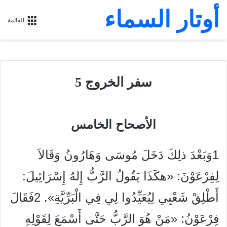
أوتار السماء
القائمة
سفر الخروج 5
الأصحاح الخامس
1وَبَعْدَ ذلِكَ دَخَلَ مُوسَى وَهَارُونُ وَقَالاَ
لِفِرْعَوْنَ: «هكَذَا يَقُولُ الرَّبُّ إِلهُ إِسْرَائِيلَ:
أَطْلِقْ شَعْبِي لِيُعَيِّدُوا لِي فِي الْبَرِّيَّةِ». 2فَقَالَ
فِرْعَوْنُ: «مَنْ هُوَ الرَّبُّ حَتَّى أَسْمَعَ لِقَوْلِهِ