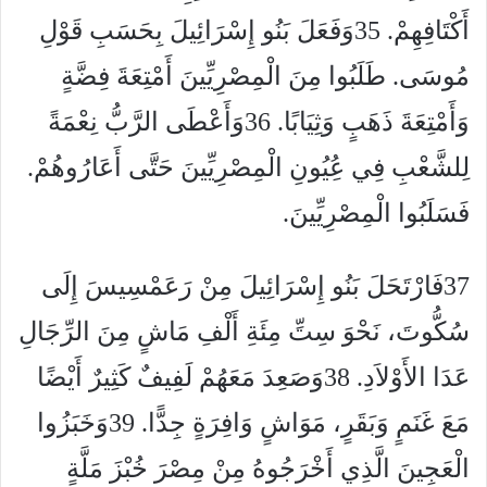
أَكْتَافِهِمْ. 35وَفَعَلَ بَنُو إِسْرَائِيلَ بِحَسَبِ قَوْلِ
مُوسَى. طَلَبُوا مِنَ الْمِصْرِيِّينَ أَمْتِعَةَ فِضَّةٍ
وَأَمْتِعَةَ ذَهَبٍ وَثِيَابًا. 36وَأَعْطَى الرَّبُّ نِعْمَةً
لِلشَّعْبِ فِي عُِيُونِ الْمِصْرِيِّينَ حَتَّى أَعَارُوهُمْ.
فَسَلَبُوا الْمِصْرِيِّينَ.
37فَارْتَحَلَ بَنُو إِسْرَائِيلَ مِنْ رَعَمْسِيسَ إِلَى
سُكُّوتَ، نَحْوَ سِتِّ مِئَةِ أَلْفِ مَاشٍ مِنَ الرِّجَالِ
عَدَا الأَوْلاَدِ. 38وَصَعِدَ مَعَهُمْ لَفِيفٌ كَثِيرٌ أَيْضًا
مَعَ غَنَمٍ وَبَقَرٍ، مَوَاشٍ وَافِرَةٍ جِدًّا. 39وَخَبَزُوا
الْعَجِينَ الَّذِي أَخْرَجُوهُ مِنْ مِصْرَ خُبْزَ مَلَّةٍ