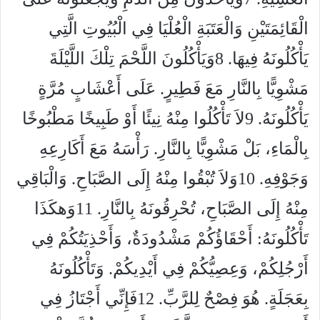
الْقَائِمَتَيْنِ وَالْعَتَبَةِ الْعُلْيَا فِي الْبُيُوتِ الَّتِي
يَأْكُلُونَهُ فِيهَا. 8وَيَأْكُلُونَ اللَّحْمَ تِلْكَ اللَّيْلَةَ
مَشْوِيًّا بِالنَّارِ مَعَ فَطِيرٍ. عَلَى أَعْشَابٍ مُرَّةٍ
يَأْكُلُونَهُ. 9لاَ تَأْكُلُوا مِنْهُ نِيئًا أَوْ طَبِيخًا مَطْبُوخًا
بِالْمَاءِ، بَلْ مَشْوِيًّا بِالنَّارِ. رَأْسَهُ مَعَ أَكَارِعِهِ
وَجَوْفِهِ. 10وَلاَ تُبْقُوا مِنْهُ إِلَى الصَّبَاحِ. وَالْبَاقِي
مِنْهُ إِلَى الصَّبَاحِ، تُحْرِقُونَهُ بِالنَّارِ. 11وَهكَذَا
تَأْكُلُونَهُ: أَحْقَاؤُكُمْ مَشْدُودَةٌ، وَأَحْذِيَتُكُمْ فِي
أَرْجُلِكُمْ، وَعِصِيُّكُمْ فِي أَيْدِيكُمْ. وَتَأْكُلُونَهُ
بِعَجَلَةٍ. هُوَ فِصْحٌ لِلرَّبِّ. 12فَإِنِّي أَجْتَازُ فِي