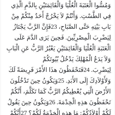
وَمُسُّوا الْعَتَبَةَ الْعُلْيَا وَالْقَائِمَتَيْنِ بِالدَّمِ الَّذِي
فِي الطَّسْتِ. وَأَنْتُمْ لاَ يَخْرُجْ أَحَدٌ مِنْكُمْ مِنْ
بَابِ بَيْتِهِ حَتَّى الصَّبَاحِ، 23فَإِنَّ الرَّبَّ يَجْتَازُ
لِيَضْرِبَ الْمِصْرِيِّينَ. فَحِينَ يَرَى الدَّمَ عَلَى
الْعَتَبَةِ الْعُلْيَا وَالْقَائِمَتَيْنِ يَعْبُرُ الرَّبُّ عَنِ الْبَابِ
وَلاَ يَدَعُ الْمُهْلِكَ يَدْخُلُ بُيُوتَكُمْ
لِيَضْرِبَ. 24فَتَحْفَظُونَ هذَا الأَمْرَ فَرِيضَةً لَكَ
وَلأَوْلاَدِكَ إِلَى الأَبَدِ. 25وَيَكُونُ حِينَ تَدْخُلُونَ
الأَرْضَ الَّتِي يُعْطِيكُمُ الرَّبُّ كَمَا تَكَلَّمَ، أَنَّكُمْ
تَحْفَظُونَ هذِهِ الْخِدْمَةَ. 26وَيَكُونُ حِينَ يَقُولُ
لَكُمْ أَوْلاَدُكُمْ: مَا هذِهِ الْخِدْمَةُ لَكُمْ؟ 27أَنَّكُمْ