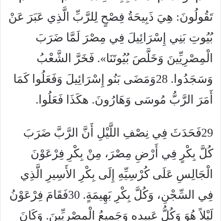
تَقُولُونَ: هِيَ ذَبِيحَةُ فِصْحٍ لِلرَّبِّ الَّذِي عَبَرَ عَنْ
بُيُوتِ بَنِي إِسْرَائِيلَ فِي مِصْرَ لَمَّا ضَرَبَ
الْمِصْرِيِّينَ وَخَلَّصَ بُيُوتَنَا». فَخَرَّ الشَّعْبُ
وَسَجَدُوا. 28وَمَضَى بَنُو إِسْرَائِيلَ وَفَعَلُوا كَمَا
أَمَرَ الرَّبُّ مُوسَى وَهَارُونَ. هكَذَا فَعَلُوا.
29فَحَدَثَ فِي نِصْفِ اللَّيْلِ أَنَّ الرَّبَّ ضَرَبَ
كُلَّ بِكْرٍ فِي أَرْضِ مِصْرَ، مِنْ بِكْرِ فِرْعَوْنَ
الْجَالِسِ عَلَى كُرْسِيِّهِ إِلَى بِكْرِ الأَسِيرِ الَّذِي
فِي السِّجْنِ، وَكُلَّ بِكْرِ بَهِيمَةٍ. 30فَقَامَ فِرْعَوْنُ
لَيْلاً هُوَ وَكُلُّ عَبِيدِهِ وَجَمِيعُ الْمِصْرِيِّينَ. وَكَانَ