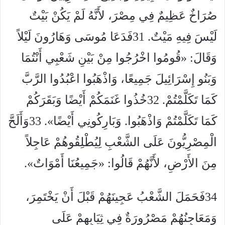
صُرَاخٌ عَظِيمٌ فِي مِصْرَ، لأَنَّهُ لَمْ يَكُنْ بَيْتٌ
لَيْسَ فِيهِ مَيْتٌ. 31فَدَعَا مُوسَى وَهَارُونَ لَيْلاً
وَقَالَ: «قُومُوا اخْرُجُوا مِنْ بَيْنِ شَعْبِي أَنْتُمَا
وَبَنُو إِسْرَائِيلَ جَمِيعًا، وَاذْهَبُوا اعْبُدُوا الرَّبَّ
كَمَا تَكَلَّمْتُمْ. 32خُذُوا غَنَمَكُمْ أَيْضًا وَبَقَرَكُمْ
كَمَا تَكَلَّمْتُمْ وَاذْهَبُوا. وَبَارِكُونِي أَيْضًا». 33وَأَلَحَّ
الْمِصْرِيُّونَ عَلَى الشَّعْبِ لِيُطْلِقُوهُمْ عَاجِلاً
مِنَ الأَرْضِ، لأَنَّهُمْ قَالُوا: «جَمِيعُنَا أَمْوَاتٌ».
34فَحَمَلَ الشَّعْبُ عَجِينَهُمْ قَبْلَ أَنْ يَخْتَمِرَ،
وَمَعَاجِنُهُمْ مَصْرُورَةٌ فِي ثِيَابِهِمْ عَلَى