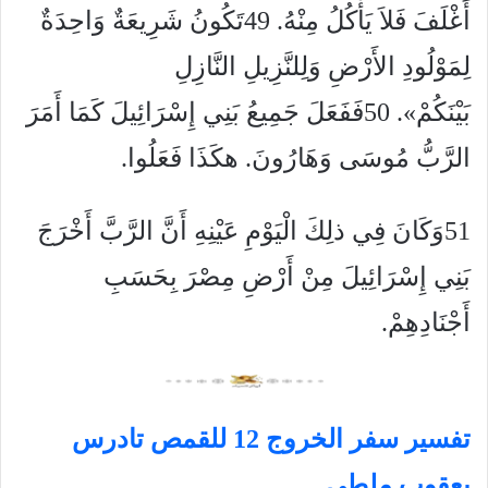
أَغْلَفَ فَلاَ يَأْكُلُ مِنْهُ. 49تَكُونُ شَرِيعَةٌ وَاحِدَةٌ
لِمَوْلُودِ الأَرْضِ وَلِلنَّزِيلِ النَّازِلِ
بَيْنَكُمْ». 50فَفَعَلَ جَمِيعُ بَنِي إِسْرَائِيلَ كَمَا أَمَرَ
الرَّبُّ مُوسَى وَهَارُونَ. هكَذَا فَعَلُوا.
51وَكَانَ فِي ذلِكَ الْيَوْمِ عَيْنِهِ أَنَّ الرَّبَّ أَخْرَجَ
بَنِي إِسْرَائِيلَ مِنْ أَرْضِ مِصْرَ بِحَسَبِ
أَجْنَادِهِمْ.
تفسير سفر الخروج 12 للقمص تادرس
يعقوب ملطي