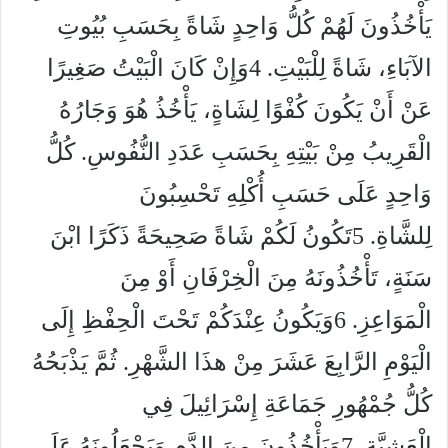
يَأْخُذُونَ لَهُمْ كُلُّ وَاحِدٍ شَاةً بِحَسَبِ بُيُوتِ
الآبَاءِ، شَاةً لِلْبَيْتِ. 4وَإِنْ كَانَ الْبَيْتُ صَغِيرًا
عَنْ أَنْ يَكُونَ كُفْوًا لِشَاةٍ، يَأْخُذُ هُوَ وَجَارُهُ
الْقَرِيبُ مِنْ بَيْتِهِ بِحَسَبِ عَدَدِ النُّفُوسِ. كُلُّ
وَاحِدٍ عَلَى حَسَبِ أُكْلِهِ تَحْسِبُونَ
لِلشَّاةِ. 5تَكُونُ لَكُمْ شَاةً صَحِيحَةً ذَكَرًا ابْنَ
سَنَةٍ، تَأْخُذُونَهُ مِنَ الْخِرْفَانِ أَوْ مِنَ
الْمَوَاعِزِ. 6وَيَكُونُ عِنْدَكُمْ تَحْتَ الْحِفْظِ إِلَى
الْيَوْمِ الرَّابِعَ عَشَرَ مِنْ هذَا الشَّهْرِ. ثُمَّ يَذْبَحُهُ
كُلُّ جُمْهُورِ جَمَاعَةِ إِسْرَائِيلَ فِي
الْعَشِيَّةِ. 7وَيَأْخُذُونَ مِنَ الدَّمِ وَيَجْعَلُونَهُ عَلَى