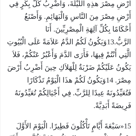
أَرْضِ مِصْرَ هذِهِ اللَّيْلَةَ، وَأَضْرِبُ كُلَّ بِكْرٍ فِي
أَرْضِ مِصْرَ مِنَ النَّاسِ وَالْبَهَائِمِ. وَأَصْنَعُ
أَحْكَامًا بِكُلِّ آلِهَةِ الْمِصْرِيِّينَ. أَنَا
الرَّبُّ.13وَيَكُونُ لَكُمُ الدَّمُ عَلاَمَةً عَلَى الْبُيُوتِ
الَّتِي أَنْتُمْ فِيهَا، فَأَرَى الدَّمَ وَأَعْبُرُ عَنْكُمْ، فَلاَ
يَكُونُ عَلَيْكُمْ ضَرْبَةٌ لِلْهَلاَكِ حِينَ أَضْرِبُ أَرْضَ
مِصْرَ. 14وَيَكُونُ لَكُمْ هذَا الْيَوْمُ تَذْكَارًا
فَتُعَيِّدُونَهُ عِيدًا لِلرَّبِّ. فِي أَجْيَالِكُمْ تُعَيِّدُونَهُ
فَرِيضَةً أَبَدِيَّةً.
15«سَبْعَةَ أَيَّامٍ تَأْكُلُونَ فَطِيرًا. الْيَوْمَ الأَوَّلَ