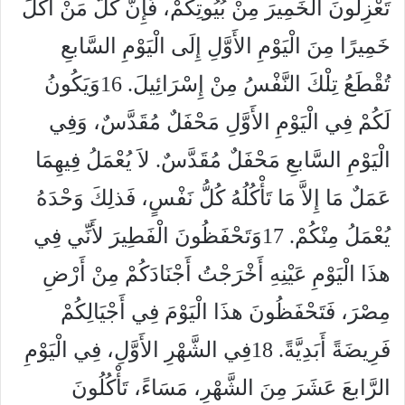
تَعْزِلُونَ الْخَمِيرَ مِنْ بُيُوتِكُمْ، فَإِنَّ كُلَّ مَنْ أَكَلَ
خَمِيرًا مِنَ الْيَوْمِ الأَوَّلِ إِلَى الْيَوْمِ السَّابعِ
تُقْطَعُ تِلْكَ النَّفْسُ مِنْ إِسْرَائِيلَ. 16وَيَكُونُ
لَكُمْ فِي الْيَوْمِ الأَوَّلِ مَحْفَلٌ مُقَدَّسٌ، وَفِي
الْيَوْمِ السَّابعِ مَحْفَلٌ مُقَدَّسٌ. لاَ يُعْمَلُ فِيهِمَا
عَمَلٌ مَا إِلاَّ مَا تَأْكُلُهُ كُلُّ نَفْسٍ، فَذلِكَ وَحْدَهُ
يُعْمَلُ مِنْكُمْ. 17وَتَحْفَظُونَ الْفَطِيرَ لأَنِّي فِي
هذَا الْيَوْمِ عَيْنِهِ أَخْرَجْتُ أَجْنَادَكُمْ مِنْ أَرْضِ
مِصْرَ، فَتَحْفَظُونَ هذَا الْيَوْمَ فِي أَجْيَالِكُمْ
فَرِيضَةً أَبَدِيَّةً. 18فِي الشَّهْرِ الأَوَّلِ، فِي الْيَوْمِ
الرَّابعَ عَشَرَ مِنَ الشَّهْرِ، مَسَاءً، تَأْكُلُونَ