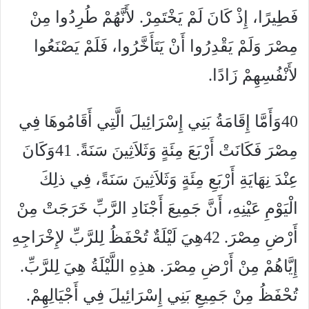
فَطِيرًا، إِذْ كَانَ لَمْ يَخْتَمِرْ. لأَنَّهُمْ طُرِدُوا مِنْ
مِصْرَ وَلَمْ يَقْدِرُوا أَنْ يَتَأَخَّرُوا، فَلَمْ يَصْنَعُوا
لأَنْفُسِهِمْ زَادًا.
40وَأَمَّا إِقَامَةُ بَنِي إِسْرَائِيلَ الَّتِي أَقَامُوهَا فِي
مِصْرَ فَكَانَتْ أَرْبَعَ مِئَةٍ وَثَلاَثِينَ سَنَةً. 41وَكَانَ
عِنْدَ نِهَايَةِ أَرْبَعِ مِئَةٍ وَثَلاَثِينَ سَنَةً، فِي ذلِكَ
الْيَوْمِ عَيْنِهِ، أَنَّ جَمِيعَ أَجْنَادِ الرَّبِّ خَرَجَتْ مِنْ
أَرْضِ مِصْرَ. 42هِيَ لَيْلَةٌ تُحْفَظُ لِلرَّبِّ لإِخْرَاجِهِ
إِيَّاهُمْ مِنْ أَرْضِ مِصْرَ. هذِهِ اللَّيْلَةُ هِيَ لِلرَّبِّ.
تُحْفَظُ مِنْ جَمِيعِ بَنِي إِسْرَائِيلَ فِي أَجْيَالِهِمْ.