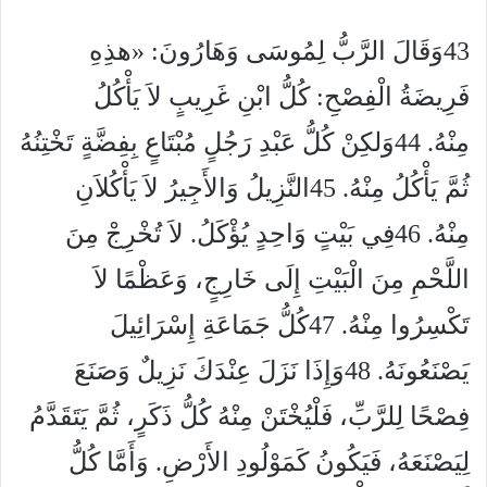
43وَقَالَ الرَّبُّ لِمُوسَى وَهَارُونَ: «هذِهِ
فَرِيضَةُ الْفِصْحِ: كُلُّ ابْنِ غَرِيبٍ لاَ يَأْكُلُ
مِنْهُ. 44وَلكِنْ كُلُّ عَبْدِ رَجُلٍ مُبْتَاعٍ بِفِضَّةٍ تَخْتِنُهُ
ثُمَّ يَأْكُلُ مِنْهُ. 45النَّزِيلُ وَالأَجِيرُ لاَ يَأْكُلاَنِ
مِنْهُ. 46فِي بَيْتٍ وَاحِدٍ يُؤْكَلُ. لاَ تُخْرِجْ مِنَ
اللَّحْمِ مِنَ الْبَيْتِ إِلَى خَارِجٍ، وَعَظْمًا لاَ
تَكْسِرُوا مِنْهُ. 47كُلُّ جَمَاعَةِ إِسْرَائِيلَ
يَصْنَعُونَهُ. 48وَإِذَا نَزَلَ عِنْدَكَ نَزِيلٌ وَصَنَعَ
فِصْحًا لِلرَّبِّ، فَلْيُخْتَنْ مِنْهُ كُلُّ ذَكَرٍ، ثُمَّ يَتَقَدَّمُ
لِيَصْنَعَهُ، فَيَكُونُ كَمَوْلُودِ الأَرْضِ. وَأَمَّا كُلُّ