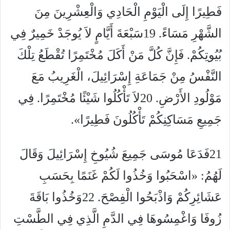
فَطِيرًا إِلَى الْيَوْمِ الْحَادِي وَالْعِشْرِينَ مِنَ
الشَّهْرِ مَسَاءً. 19سَبْعَةَ أَيَّامٍ لاَ يُوجَدْ خَمِيرٌ فِي
بُيُوتِكُمْ. فَإِنَّ كُلَّ مَنْ أَكَلَ مُخْتَمِرًا تُقْطَعُ تِلْكَ
النَّفْسُ مِنْ جَمَاعَةِ إِسْرَائِيلَ، الْغَرِيبُ مَعَ
مَوْلُودِ الأَرْضِ. 20لاَ تَأْكُلُوا شَيْئًا مُخْتَمِرًا. فِي
جَمِيعِ مَسَاكِنِكُمْ تَأْكُلُونَ فَطِيرًا».
21فَدَعَا مُوسَى جَمِيعَ شُيُوخِ إِسْرَائِيلَ وَقَالَ
لَهُمُ: «اسْحَبُوا وَخُذُوا لَكُمْ غَنَمًا بِحَسَبِ
عَشَائِرِكُمْ وَاذْبَحُوا الْفِصْحَ. 22وَخُذُوا بَاقَةَ
زُوفَا وَاغْمِسُوهَا فِي الدَّمِ الَّذِي فِي الطَّسْتِ