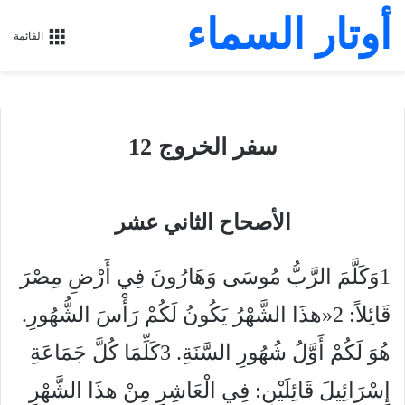
أوتار السماء
القائمة
سفر الخروج 12
الأصحاح الثاني عشر
1وَكَلَّمَ الرَّبُّ مُوسَى وَهَارُونَ فِي أَرْضِ مِصْرَ
قَائِلاً: 2«هذَا الشَّهْرُ يَكُونُ لَكُمْ رَأْسَ الشُّهُورِ.
هُوَ لَكُمْ أَوَّلُ شُهُورِ السَّنَةِ. 3كَلِّمَا كُلَّ جَمَاعَةِ
إِسْرَائِيلَ قَائِلَيْنِ: فِي الْعَاشِرِ مِنْ هذَا الشَّهْرِ