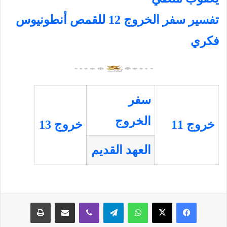
تفسير سفر الخروج 12 للقمص أنطونيوس
فكري
سفر
الخروج
خروج 11
خروج 13
العهد القديم
فيسبوك
‫X
واتساب
تيلقرام
ڤايبر
مشاركة عبر البريد
طباعة