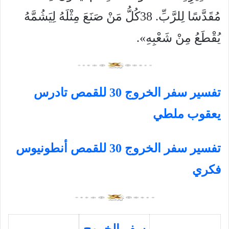
مُقَدَّسًا لِلرَّبِّ. 38كُلُّ مَنْ صَنَعَ مِثْلَهُ لِيَشُمَّهُ
يُقْطَعُ مِنْ شَعْبِهِ».
تفسير سفر الخروج 30 للقمص تادرس
يعقوب ملطي
تفسير سفر الخروج 30 للقمص أنطونيوس
فكري
سفر الخروج