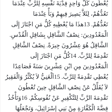
يُعْطُونَ كُلُّ وَاحِدٍ فِدْيَةَ نَفْسِهِ لِلرَّبِّ عِنْدَمَا
تَعُدُّهُمْ، لِئَلاَّ يَصِيرَ فِيهِمْ وَبَأٌ عِنْدَمَا
تَعُدُّهُمْ. 13هذَا مَا يُعْطِيهِ كُلُّ مَنِ اجْتَازَ إِلَى
الْمَعْدُودِينَ: نِصْفُ الشَّاقِلِ بِشَاقِلِ الْقُدْسِ.
الشَّاقِلُ هُوَ عِشْرُونَ جِيرَةً. نِصْفُ الشَّاقِلِ
تَقْدِمَةً لِلرَّبِّ. 14كُلُّ مَنِ اجْتَازَ إِلَى
الْمَعْدُودِينَ مِنِ ابْنِ عِشْرِينَ سَنَةً فَصَاعِدًا
يُعْطِي تَقْدِمَةً لِلرَّبِّ. 15اَلْغَنِيُّ لاَ يُكَثِّرُ وَالْفَقِيرُ
لاَ يُقَلِّلُ عَنْ نِصْفِ الشَّاقِلِ حِينَ تُعْطُونَ
تَقْدِمَةَ الرَّبِّ لِلتَّكْفِيرِ عَنْ نُفُوسِكُمْ. 16وَتَأْخُذُ
فِضَّةَ الْكَفَّارَةِ مِنْ بَنِي إِسْرَائِيلَ، وَتَجْعَلُهَا