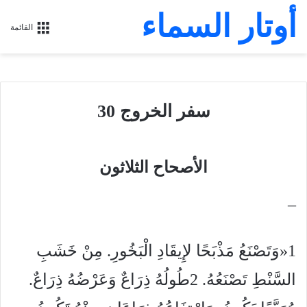
أوتار السماء
القائمة
سفر الخروج 30
الأصحاح الثلاثون
–
1«وَتَصْنَعُ مَذْبَحًا لإِيقَادِ الْبَخُورِ. مِنْ خَشَبِ
السَّنْطِ تَصْنَعُهُ. 2طُولُهُ ذِرَاعٌ وَعَرْضُهُ ذِرَاعٌ.