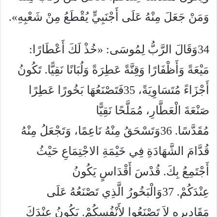
وَمَنْ جَعَلَ مِنْهُ عَلَى أَجْنَبِيٍّ يُقْطَعُ مِنْ شَعْبِهِ».
34وَقَالَ الرَّبُّ لِمُوسَى: «خُذْ لَكَ أَعْطَارًا:
مَيْعَةً وَأَظْفَارًا وَقِنَّةً عَطِرَةً وَلُبَانًا نَقِيًّا. تَكُونُ
أَجْزَاءً مُتَسَاوِيَةً، 35فَتَصْنَعُهَا بَخُورًا عَطِرًا
صَنْعَةَ الْعَطَّارِ، مُمَلَّحًا نَقِيًّا
مُقَدَّسًا. 36وَتَسْحَقُ مِنْهُ نَاعِمًا، وَتَجْعَلُ مِنْهُ
قُدَّامَ الشَّهَادَةِ فِي خَيْمَةِ الاجْتِمَاعِ حَيْثُ
أَجْتَمِعُ بِكَ. قُدْسَ أَقْدَاسٍ يَكُونُ
عِنْدَكُمْ. 37وَالْبَخُورُ الَّذِي تَصْنَعُهُ عَلَى
مَقَادِيرِهِ لاَ تَصْنَعُوا لأَنْفُسِكُمْ. يَكُونُ عِنْدَكَ