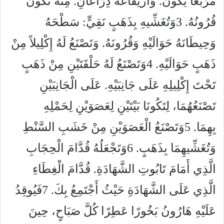
مُرَبَّعًا يَكُونُ. وَارْتِفَاعُهُ ذِرَاعَانِ. مِنْهُ تَكُونُ
قُرُونُهُ. 3وَتُغَشِّيهِ بِذَهَبٍ نَقِيٍّ: سَطْحَهُ
وَحِيطَانَهُ حَوَالَيْهِ وَقُرُونَهُ. وَتَصْنَعُ لَهُ إِكْلِيلاً مِنْ
ذَهَبٍ حَوَالَيْهِ. 4وَتَصْنَعُ لَهُ حَلْقَتَيْنِ مِنْ ذَهَبٍ
تَحْتَ إِكْلِيلِهِ عَلَى جَانِبَيْهِ. عَلَى الْجَانِبَيْنِ
تَصْنَعُهُمَا، لِتَكُونَا بَيْتَيْنِ لِعَصَوَيْنِ لِحَمْلِهِ
بِهِمَا. 5وَتَصْنَعُ الْعَصَوَيْنِ مِنْ خَشَبِ السَّنْطِ
وَتُغَشِّيهِمَا بِذَهَبٍ. 6وَتَجْعَلُهُ قُدَّامَ الْحِجَابِ
الَّذِي أَمَامَ تَابُوتِ الشَّهَادَةِ. قُدَّامَ الْغِطَاءِ
الَّذِي عَلَى الشَّهَادَةِ حَيْثُ أَجْتَمِعُ بِكَ. 7فَيُوقِدُ
عَلَيْهِ هَارُونُ بَخُورًا عَطِرًا كُلَّ صَبَاحٍ، حِينَ