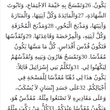
يَكُونُ. 26وَتَمْسَحُ بِهِ خَيْمَةَ الاجْتِمَاعِ، وَتَابُوتَ
الشَّهَادَةِ، 27وَالْمَائِدَةَ وَكُلَّ آنِيَتِهَا، وَالْمَنَارَةَ
وَآنِيَتَهَا، وَمَذْبَحَ الْبَخُورِ، 28وَمَذْبَحَ الْمُحْرَقَةِ
وَكُلَّ آنِيَتِهِ، وَالْمِرْحَضَةَ وَقَاعِدَتَهَا. 29وَتُقَدِّسُهَا
فَتَكُونُ قُدْسَ أَقْدَاسٍ. كُلُّ مَا مَسَّهَا يَكُونُ
مُقَدَّسًا. 30وَتَمْسَحُ هَارُونَ وَبَنِيهِ وَتُقَدِّسُهُمْ
لِيَكْهَنُوا لِي. 31وَتُكَلِّمُ بَنِي إِسْرَائِيلَ قَائِلاً:
يَكُونُ هذَا لِي دُهْنًا مُقَدَّسًا لِلْمَسْحَةِ فِي
أَجْيَالِكُمْ. 32عَلَى جَسَدِ إِنْسَانٍ لاَ يُسْكَبُ،
وَعَلَى مَقَادِيرِهِ لاَ تَصْنَعُوا مِثْلَهُ. مُقَدَّسٌ هُوَ،
وَيَكُونُ مُقَدَّسًا عِنْدَكُمْ. 33كُلُّ مَنْ رَكَّبَ مِثْلَهُ