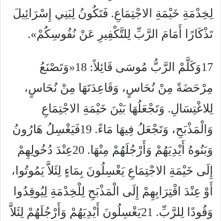
لِخِدْمَةِ خَيْمَةِ الاجْتِمَاعِ. فَتَكُونُ لِبَنِي إِسْرَائِيلَ
تَذْكَارًا أَمَامَ الرَّبِّ لِلتَّكْفِيرِ عَنْ نُفُوسِكُمْ».
17وَكَلَّمْ الرَّبُّ مُوسَى قَائِلاً: 18«وَتَصْنَعُ
مِرْحَضَةً مِنْ نُحَاسٍ، وَقَاعِدَتَهَا مِنْ نُحَاسٍ،
لِلاغْتِسَالِ. وَتَجْعَلُهَا بَيْنَ خَيْمَةِ الاجْتِمَاعِ
وَالْمَذْبَحِ، وَتَجْعَلُ فِيهَا مَاءً. 19فَيَغْسِلُ هَارُونُ
وَبَنُوهُ أَيْدِيَهُمْ وَأَرْجُلَهُمْ مِنْهَا. 20عِنْدَ دُخُولِهِمْ
إِلَى خَيْمَةِ الاجْتِمَاعِ يَغْسِلُونَ بِمَاءٍ لِئَلاَّ يَمُوتُوا،
أَوْ عِنْدَ اقْتِرَابِهِمْ إِلَى الْمَذْبَحِ لِلْخِدْمَةِ لِيُوقِدُوا
وَقُودًا لِلرَّبِّ. 21يَغْسِلُونَ أَيْدِيَهُمْ وَأَرْجُلَهُمْ لِئَلاَّ