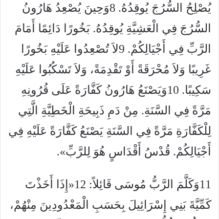
يُصْلِحُ السُّرُجَ يُوقِدُهُ. 8وَحِينَ يُصْعِدُ هَارُونُ
السُّرُجَ فِي الْعَشِيَّةِ يُوقِدُهُ. بَخُورًا دَائِمًا أَمَامَ
الرَّبِّ فِي أَجْيَالِكُمْ. 9لاَ تُصْعِدُوا عَلَيْهِ بَخُورًا
غَرِيبًا وَلاَ مُحْرَقَةً أَوْ تَقْدِمَةً، وَلاَ تَسْكُبُوا عَلَيْهِ
سَكِيبًا. 10وَيَصْنَعُ هَارُونُ كَفَّارَةً عَلَى قُرُونِهِ
مَرَّةً فِي السَّنَةِ. مِنْ دَمِ ذَبِيحَةِ الْخَطِيَّةِ الَّتِي
لِلْكَفَّارَةِ مَرَّةً فِي السَّنَةِ يَصْنَعُ كَفَّارَةً عَلَيْهِ فِي
أَجْيَالِكُمْ. قُدْسُ أَقْدَاسٍ هُوَ لِلرَّبِّ».
11وَكَلَّمَ الرَّبُّ مُوسَى قَائِلاً: 12«إِذَا أَخَذْتَ
كَمِّيَّةَ بَنِي إِسْرَائِيلَ بِحَسَبِ الْمَعْدُودِينَ مِنْهُمْ،