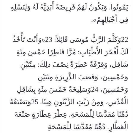
يَمُوتُوا. وَيَكُونُ لَهُمْ فَرِيضَةً أَبَدِيَّةً لَهُ وَلِنَسْلِهِ
فِي أَجْيَالِهِمْ».
22وَكَلَّمَ الرَّبُّ مُوسَى قَائِلاً: 23«وَأَنْتَ تَأْخُذُ
لَكَ أَفْخَرَ الأَطْيَابِ: مُرًّا قَاطِرًا خَمْسَ مِئَةِ
شَاقِل، وَقِرْفَةً عَطِرَةً نِصْفَ ذلِكَ: مِئَتَيْنِ
وَخَمْسِينَ، وَقَصَبَ الذَّرِيرَةِ مِئَتَيْنِ
وَخَمْسِينَ، 24وَسَلِيخَةً خَمْسَ مِئَةٍ بِشَاقِلِ
الْقُدْسِ، وَمِنْ زَيْتِ الزَّيْتُونِ هِينًا. 25وَتَصْنَعُهُ
دُهْنًا مُقَدَّسًا لِلْمَسْحَةِ. عِطْرَ عِطَارَةٍ صَنْعَةَ
الْعَطَّارِ. دُهْنًا مُقَدَّسًا لِلْمَسْحَةِ