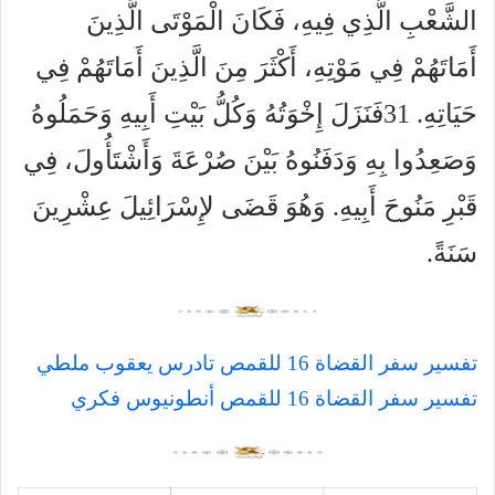
الشَّعْبِ الَّذِي فِيهِ، فَكَانَ الْمَوْتَى الَّذِينَ
أَمَاتَهُمْ فِي مَوْتِهِ، أَكْثَرَ مِنَ الَّذِينَ أَمَاتَهُمْ فِي
حَيَاتِهِ. 31فَنَزَلَ إِخْوَتُهُ وَكُلُّ بَيْتِ أَبِيهِ وَحَمَلُوهُ
وَصَعِدُوا بِهِ وَدَفَنُوهُ بَيْنَ صُرْعَةَ وَأَشْتَأُولَ، فِي
قَبْرِ مَنُوحَ أَبِيهِ. وَهُوَ قَضَى لإِسْرَائِيلَ عِشْرِينَ
سَنَةً.
تفسير سفر القضاة 16 للقمص تادرس يعقوب ملطي
تفسير سفر القضاة 16 للقمص أنطونيوس فكري