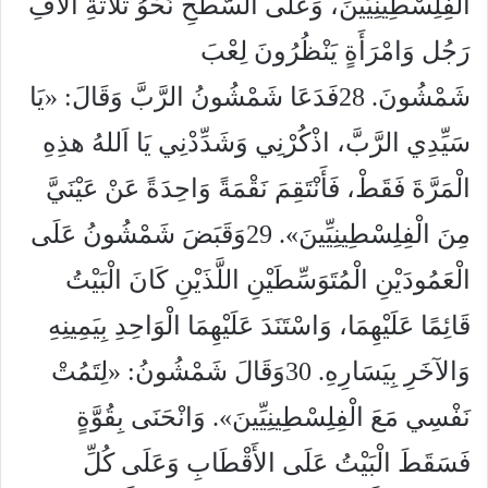
الْفِلِسْطِينِيِّينَ، وَعَلَى السَّطْحِ نَحْوُ ثَلاَثَةِ آلاَفِ
رَجُل وَامْرَأَةٍ يَنْظُرُونَ لِعْبَ
شَمْشُونَ. 28فَدَعَا شَمْشُونُ الرَّبَّ وَقَالَ: «يَا
سَيِّدِي الرَّبَّ، اذْكُرْنِي وَشَدِّدْنِي يَا اَللهُ هذِهِ
الْمَرَّةَ فَقَطْ، فَأَنْتَقِمَ نَقْمَةً وَاحِدَةً عَنْ عَيْنَيَّ
مِنَ الْفِلِسْطِينِيِّينَ». 29وَقَبَضَ شَمْشُونُ عَلَى
الْعَمُودَيْنِ الْمُتَوَسِّطَيْنِ اللَّذَيْنِ كَانَ الْبَيْتُ
قَائِمًا عَلَيْهِمَا، وَاسْتَنَدَ عَلَيْهِمَا الْوَاحِدِ بِيَمِينِهِ
وَالآخَرِ بِيَسَارِهِ. 30وَقَالَ شَمْشُونُ: «لِتَمُتْ
نَفْسِي مَعَ الْفِلِسْطِينِيِّينَ». وَانْحَنَى بِقُوَّةٍ
فَسَقَطَ الْبَيْتُ عَلَى الأَقْطَابِ وَعَلَى كُلِّ