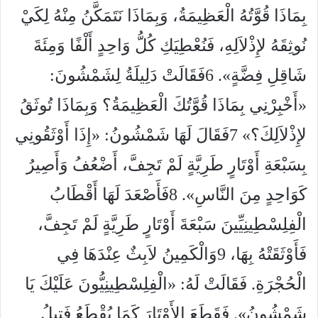
بِمَاذَا قُوَّتُهُ الْعَظِيمَةُ، وَبِمَاذَا نَتَمَكَّنُ مِنْهُ لِكَيْ
نُوثِقَهُ لإِذْلاَلِهِ، فَنُعْطِيَكِ كُلُّ وَاحِدٍ أَلْفًا وَمِئَةَ
شَاقِلِ فِضَّةٍ». 6فَقَالَتْ دَلِيلَةُ لِشَمْشُونَ:
«أَخْبِرْنِي بِمَاذَا قُوَّتُكَ الْعَظِيمَةُ؟ وَبِمَاذَا تُوثَقُ
لإِذْلاَلِكَ؟» 7فَقَالَ لَهَا شَمْشُونُ: «إِذَا أَوْثَقُونِي
بِسَبْعَةِ أَوْتَارٍ طَرِيَّةٍ لَمْ تَجِفَّ، أَضْعُفُ وَأَصِيرُ
كَوَاحِدٍ مِنَ النَّاسِ». 8فَأَصْعَدَ لَهَا أَقْطَابُ
الْفِلِسْطِينِيِّينَ سَبْعَةَ أَوْتَارٍ طَرِيَّةٍ لَمْ تَجِفَّ،
فَأَوْثَقَتْهُ بِهَا، 9وَالْكَمِينُ لاَبِثٌ عِنْدَهَا فِي
الْحُجْرَةِ. فَقَالَتْ لَهُ: «الْفِلِسْطِينِيُّونَ عَلَيْكَ يَا
شَمْشُونُ». فَقَطَعَ الأَوْتَارَ كَمَا يُقْطَعُ فَتِيلُ