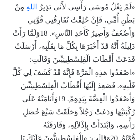
«لَمْ يَعْلُ مُوسَى رَأْسِي لأَنِّي نَذِيرُ
الله
ِ مِنْ
بَطْنِ أُمِّي، فَإِنْ حُلِقْتُ تُفَارِقُنِي قُوَّتِي
وَأَضْعُفُ وَأَصِيرُ كَأَحَدِ النَّاسِ». 18وَلَمَّا رَأَتْ
دَلِيلَةُ أَنَّهُ قَدْ أَخْبَرَهَا بِكُلِّ مَا بِقَلْبِهِ، أَرْسَلَتْ
فَدَعَتْ أَقْطَابَ الْفِلِسْطِينِيِّينَ وَقَالَتِ:
«اصْعَدُوا هذِهِ الْمَرَّةَ فَإِنَّهُ قَدْ كَشَفَ لِي كُلَّ
قَلْبِهِ». فَصَعِدَ إِلَيْهَا أَقْطَابُ الْفِلِسْطِينِيِّينَ
وَأَصْعَدُوا الْفِضَّةَ بِيَدِهِمْ. 19وَأَنَامَتْهُ عَلَى
رُكْبَتَيْهَا وَدَعَتْ رَجُلاً وَحَلَقَتْ سَبْعَ خُصَلِ
رَأْسِهِ، وَابْتَدَأَتْ بِإِذْلاَلِهِ، وَفَارَقَتْهُ
قُوَّتُهُ. 20وَقَالَتِ: «الْفِلِسْطِينِيُّونَ عَلَيْكَ يَا