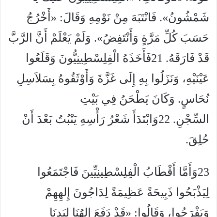
شَمْشُونُ». فَانْتَبَهَ مِنْ نَوْمِهِ وَقَالَ: «أَخْرُجُ
حَسَبَ كُلِّ مَرَّةٍ وَأَنْتَفِضُ». وَلَمْ يَعْلَمْ أَنَّ الرَّبَّ
قَدْ فَارَقَهُ. 21فَأَخَذَهُ الْفِلِسْطِينِيُّونَ وَقَلَعُوا
عَيْنَيْهِ، وَنَزَلُوا بِهِ إِلَى غَزَّةَ وَأَوْثَقُوهُ بِسَلاَسِلِ
نُحَاسٍ. وَكَانَ يَطْحَنُ فِي بَيْتِ
السِّجْنِ. 22وَابْتَدَأَ شَعْرُ رَأْسِهِ يَنْبُتُ بَعْدَ أَنْ
حُلِقَ.
23وَأَمَّا أَقْطَابُ الْفِلِسْطِينِيِّينَ فَاجْتَمَعُوا
لِيَذْبَحُوا ذَبِيحَةً عَظِيمَةً لِدَاجُونَ إِلهِهِمْ
وَيَفْرَحُوا، وَقَالُوا: «قَدْ دَفَعَ إِلهُنَا لِيَدِنَا