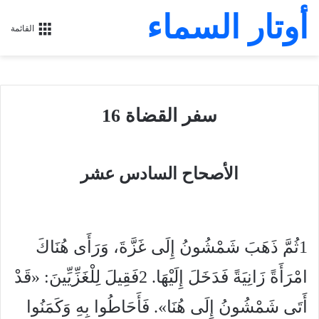
أوتار السماء
القائمة
سفر القضاة 16
الأصحاح السادس عشر
1ثُمَّ ذَهَبَ شَمْشُونُ إِلَى غَزَّةَ، وَرَأَى هُنَاكَ
امْرَأَةً زَانِيَةً فَدَخَلَ إِلَيْهَا. 2فَقِيلَ لِلْغَزِّيِّينَ: «قَدْ
أَتَى شَمْشُونُ إِلَى هُنَا». فَأَحَاطُوا بِهِ وَكَمَنُوا