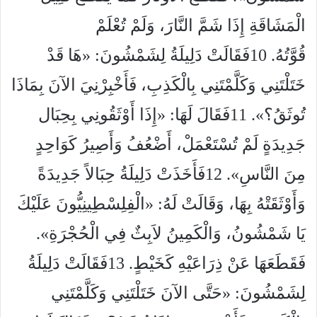
الْمَشَاقَةِ إِذَا شَمَّ النَّارَ، وَلَمْ تُعْلَمْ
قُوَّتُهُ. 10فَقَالَتْ دَلِيلَةُ لِشَمْشُونَ: «هَا قَدْ
خَتَلْتَنِي وَكَلَّمْتَنِي بِالْكَذِبِ، فَأَخْبِرْنِيَ الآنَ بِمَاذَا
تُوثَقُ؟». 11فَقَالَ لَهَا: «إِذَا أَوْثَقُونِي بِحِبَال
جَدِيدَةٍ لَمْ تُسْتَعْمَلْ، أَضْعُفُ وَأَصِيرُ كَوَاحِدٍ
مِنَ النَّاسِ». 12فَأَخَذَتْ دَلِيلَةُ حِبَالاً جَدِيدَةً
وَأَوْثَقَتْهُ بِهَا، وَقَالَتْ لَهُ: «الْفِلِسْطِينِيُّونَ عَلَيْكَ
يَا شَمْشُونُ، وَالْكَمِينُ لاَبِثٌ فِي الْحُجْرَةِ».
فَقَطَعَهَا عَنْ ذِرَاعَيْهِ كَخَيْطٍ. 13فَقَالَتْ دَلِيلَةُ
لِشَمْشُونَ: «حَتَّى الآنَ خَتَلْتَنِي وَكَلَّمْتَنِي