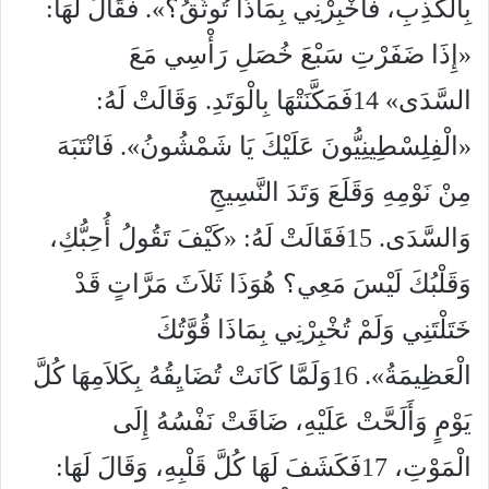
بِالْكَذِبِ، فَأَخْبِرْنِي بِمَاذَا تُوثَقُ؟». فَقَالَ لَهَا:
«إِذَا ضَفَرْتِ سَبْعَ خُصَلِ رَأْسِي مَعَ
السَّدَى» 14فَمَكَّنَتْهَا بِالْوَتَدِ. وَقَالَتْ لَهُ:
«الْفِلِسْطِينِيُّونَ عَلَيْكَ يَا شَمْشُونُ». فَانْتَبَهَ
مِنْ نَوْمِهِ وَقَلَعَ وَتَدَ النَّسِيجِ
وَالسَّدَى. 15فَقَالَتْ لَهُ: «كَيْفَ تَقُولُ أُحِبُّكِ،
وَقَلْبُكَ لَيْسَ مَعِي؟ هُوَذَا ثَلاَثَ مَرَّاتٍ قَدْ
خَتَلْتَنِي وَلَمْ تُخْبِرْنِي بِمَاذَا قُوَّتُكَ
الْعَظِيمَةُ». 16وَلَمَّا كَانَتْ تُضَايِقُهُ بِكَلاَمِهَا كُلَّ
يَوْمٍ وَأَلَحَّتْ عَلَيْهِ، ضَاقَتْ نَفْسُهُ إِلَى
الْمَوْتِ، 17فَكَشَفَ لَهَا كُلَّ قَلْبِهِ، وَقَالَ لَهَا: