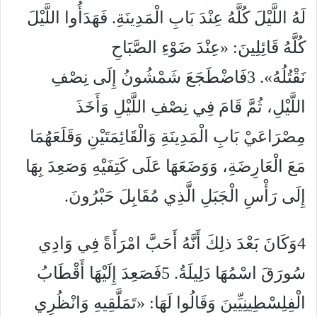
لَهُ اللَّيْلَ كُلَّهُ عِنْدَ بَابِ الْمَدِينَةِ. فَهَدَأُوا اللَّيْلَ
كُلَّهُ قَائِلِينَ: «عِنْدَ ضَوْءِ الصَّبَاحِ
نَقْتُلُهُ». 3فَاضْطَجَعَ شَمْشُونُ إِلَى نِصْفِ
اللَّيْلِ، ثُمَّ قَامَ فِي نِصْفِ اللَّيْلِ وَأَخَذَ
مِصْرَاعَيْ بَابِ الْمَدِينَةِ وَالْقَائِمَتَيْنِ وَقَلَعَهُمَا
مَعَ الْعَارِضَةِ، وَوَضَعَهَا عَلَى كَتِفَيْهِ وَصَعِدَ بِهَا
إِلَى رَأْسِ الْجَبَلِ الَّذِي مُقَابِلَ حَبْرُونَ.
4وَكَانَ بَعْدَ ذلِكَ أَنَّهُ أَحَبَّ امْرَأَةً فِي وَادِي
سُورَقَ اسْمُهَا دَلِيلَةُ. 5فَصَعِدَ إِلَيْهَا أَقْطَابُ
الْفِلِسْطِينِيِّينَ وَقَالُوا لَهَا: «تَمَلَّقِيهِ وَانْظُرِي