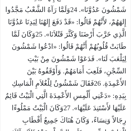
شَمْشُونَ عَدُوَّنَا». 24وَلَمَّا رَآهُ الشَّعْبُ مَجَّدُوا
إِلهَهُمْ، لأَنَّهُمْ قَالُوا: «قَدْ دَفَعَ إِلهُنَا لِيَدِنَا عَدُوَّنَا
الَّذِي خَرَّبَ أَرْضَنَا وَكَثَّرَ قَتْلاَنَا». 25وَكَانَ لَمَّا
طَابَتْ قُلُوبُهُمْ أَنَّهُمْ قَالُوا: «ادْعُوا شَمْشُونَ
لِيَلْعَبَ لَنَا». فَدَعَوْا شَمْشُونَ مِنْ بَيْتِ
السِّجْنِ، فَلَعِبَ أَمَامَهُمْ. وَأَوْقَفُوهُ بَيْنَ
الأَعْمِدَةِ. 26فَقَالَ شَمْشُونُ لِلْغُلاَمِ الْمَاسِكِ
بِيَدِهِ: «دَعْنِي أَلْمِسِ الأَعْمِدَةَ الَّتِي الْبَيْتُ قَائِمٌ
عَلَيْهَا لأَسْتَنِدَ عَلَيْهَا». 27وَكَانَ الْبَيْتُ مَمْلُوءًا
رِجَالاً وَنِسَاءً، وَكَانَ هُنَاكَ جَمِيعُ أَقْطَابِ