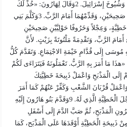
1وَفِي الْيَوْمِ الثَّامِنِ دَعَا مُوسَى هَارُونَ وَبَنِيهِ وَشُيُوخَ إِسْرَائِيلَ. 2وَقَالَ لِهَارُونَ: «خُذْ لَكَ
عِجْلاً ابْنَ بَقَرٍ لِذَبِيحَةِ خَطِيَّةٍ، وَكَبْشًا لِمُحْرَقَةٍ صَحِيحَيْنِ، وَقَدِّمْهُمَا أَمَامَ الرَّبِّ. 3وَكَلَّمَ بَنِي
خَطِيَّةٍ، وَعِجْلاً وَخَرُوفًا حَوْلِيَّيْنِ صَحِيحَيْنِ
لذَّبْحِ أَمَامَ الرَّبِّ، وَتَقْدِمَةً مَلْتُوتَةً بِزَيْتٍ. لأَنَّ
ْ». 5فَأَخَذُوا مَا أَمَرَ بِهِ مُوسَى إِلَى قُدَّامِ خَيْمَةِ الاجْتِمَاعِ. وَتَقَدَّمَ كُلُّ
مَ الرَّبِّ. 6فَقَالَ مُوسَى: «هذَا مَا أَمَرَ بِهِ الرَّبُّ. تَعْمَلُونَهُ فَيَتَرَاءَى لَكُمْ
«تَقَدَّمْ إِلَى الْمَذْبَحِ وَاعْمَلْ ذَبِيحَةَ خَطِيَّتِكَ
عْمَلْ قُرْبَانَ الشَّعْبِ وَكَفِّرْ عَنْهُمْ كَمَا أَمَرَ
الرَّبُّ». 8فَتَقَدَّمَ هَارُونُ إِلَى الْمَذْبَحِ وَذَبَحَ عِجْلَ الْخَطِيَّةِ الَّذِي لَهُ. 9وَقَدَّمَ بَنُو هَارُونَ إِلَيْهِ
ونِ الْمَذْبَحِ، ثُمَّ صَبَّ الدَّمَ إِلَى أَسْفَلِ
الْكَبِدِ مِنْ ذَبِيحَةِ الْخَطِيَّةِ أَوْقَدَهَا عَلَى الْمَذْبَحِ، كَمَا