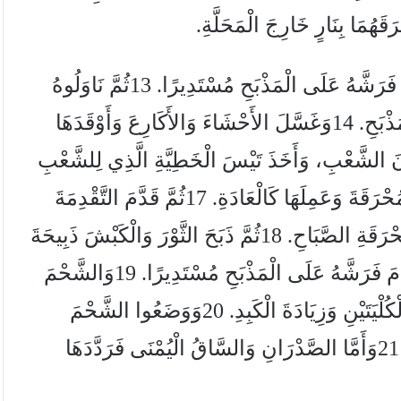
12ثُمَّ ذَبَحَ الْمُحْرَقَةَ، فَنَاوَلَهُ بَنُو هَارُونَ الدَّمَ، فَرَشَّهُ عَلَى الْمَذْبَحِ مُسْتَدِيرًا. 13ثُمَّ نَاوَلُوهُ
الْمُحْرَقَةَ بِقِطَعِهَا وَالرَّأْسَ، فَأَوْقَدَهَا عَلَى الْمَذْبَحِ. 14وَغَسَّلَ الأَحْشَاءَ وَالأَكَارِعَ وَأَوْقَدَهَا
ْمَذْبَحِ. 15ثُمَّ قَدَّمَ قُرْبَانَ الشَّعْبِ، وَأَخَذَ تَيْسَ الْخَطِيَّةِ الَّذِي لِلشَّعْبِ
وَذَبَحَهُ وَعَمِلَهُ لِلْخَطِيَّةِ كَالأَوَّلِ. 16ثُمَّ قَدَّمَ الْمُحْرَقَةَ وَعَمِلَهَا كَالْعَادَةِ. 17ثُمَّ قَدَّمَ التَّقْدِمَةَ
وَمَلأَ كَفَّهُ مِنْهَا، وَأَوْقَدَهَا عَلَى الْمَذْبَحِ، عَدَا مُحْرَقَةِ الصَّبَاحِ. 18ثُمَّ ذَبَحَ الثَّوْرَ وَالْكَبْشَ ذَبِيحَةَ
السَّلاَمَةِ الَّتِي لِلشَّعْبِ. وَنَاوَلَهُ بَنُو هَارُونَ الدَّمَ فَرَشَّهُ عَلَى الْمَذْبَحِ مُسْتَدِيرًا. 19وَالشَّحْمَ
مِنَ الثَّوْرِ وَمِنَ الْكَبْشِ: الأَلْيَةَ وَمَا يُغَشِّي، وَالْكُلْيَتَيْنِ وَزِيَادَةَ الْكَبِدِ. 20وَوَضَعُوا الشَّحْمَ
عَلَى الصَّدْرَيْنِ، فَأَوْقَدَ الشَّحْمَ عَلَى الْمَذْبَحِ. 21وَأَمَّا الصَّدْرَانِ وَالسَّاقُ الْيُمْنَى فَرَدَّدَهَا