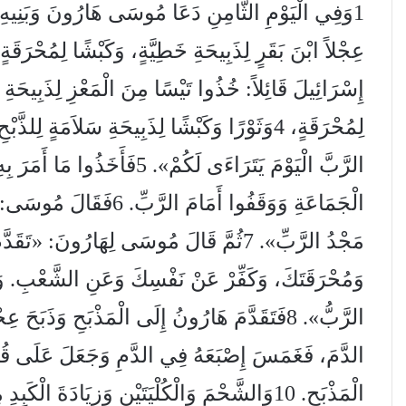
إِسْرَائِيلَ قَائِلاً: خُذُوا تَيْسًا مِنَ الْمَعْزِ لِذَبِيحَةِ 
لِمُحْرَقَةٍ، 4وَثَوْرًا وَكَبْشًا لِذَبِيحَةِ سَلاَمَةٍ لِ
الرَّبَّ الْيَوْمَ يَتَرَاءَى لَكُم
الْجَمَاعَةِ وَوَقَفُوا أَمَا
مَجْدُ الرَّبِّ». 7ثُمَّ قَالَ مُوسَى لِهَارُونَ: 
وَمُحْرَقَتَكَ، وَكَفِّرْ عَنْ نَفْسِكَ وَعَنِ الشَّعْبِ. وَا
الدَّمَ، فَغَمَسَ إِصْبَعَهُ فِي الدَّمِ وَجَعَلَ عَلَى قُرُ
الْمَذْبَحِ. 10وَالشَّحْمَ وَالْكُلْيَتَيْنِ وَزِيَادَةَ 