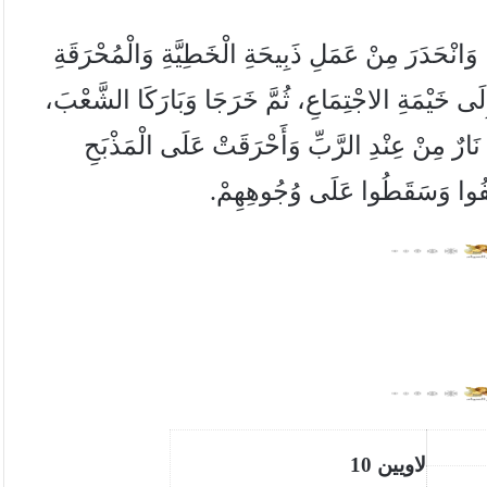
، وَانْحَدَرَ مِنْ عَمَلِ ذَبِيحَةِ الْخَطِيَّةِ وَالْمُحْرَقَةِ
ى وَهَارُونُ إِلَى خَيْمَةِ الاجْتِمَاعِ، ثُمَّ خَرَجَا وَبَارَكَا الشَّعْبَ،
َّبِّ لِكُلِّ الشَّعْبِ 24وَخَرَجَتْ نَارٌ مِنْ عِنْدِ الرَّبِّ وَأَحْرَقَتْ عَلَى الْمَذْبَحِ
تَفُوا وَسَقَطُوا عَلَى وُجُوهِهِمْ.
لاويين 10