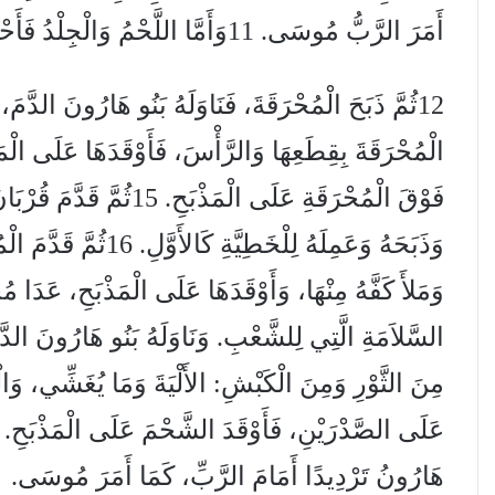
أَمَرَ الرَّبُّ مُوسَى. 11وَأَمَّا اللَّحْمُ وَالْجِلْدُ فَأَحْرَقَهُمَا بِنَارٍ خَارِجَ الْمَحَلَّةِ.
فَوْقَ الْمُحْرَقَةِ عَلَى ال
هَارُونُ تَرْدِيدًا أَمَامَ الرَّبِّ، كَمَا أَمَرَ مُوسَى.