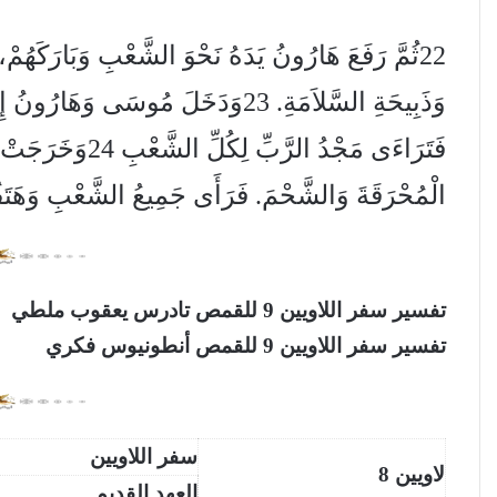
22ثُمَّ رَفَعَ هَارُونُ يَدَهُ نَحْوَ الشَّعْبِ وَبَارَكَهُمْ
وَذَبِيحَةِ السَّلاَمَةِ. 23وَدَخَلَ مُوسَ
فَتَرَاءَى مَجْدُ الر
الْمُحْرَقَةَ وَالشَّحْمَ. فَرَأَى جَمِيعُ الشَّعْبِ وَهَ
تفسير سفر اللاويين 9 للقمص تادرس يعقوب ملطي
تفسير سفر اللاويين 9 للقمص أنطونيوس فكري
سفر اللاويين
لاويين 8
العهد القديم