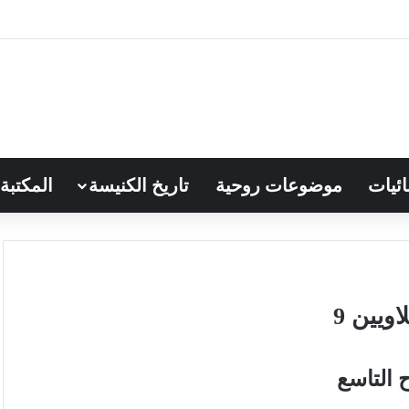
ائيات
موضوعات روحية
تاريخ الكنيسة
المكتبة
ويين 9
 التاسع