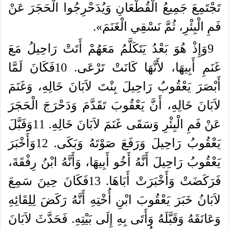
تَجْتَمِعَ
جَمِيعُ
الْقُطْعَانِ
وَيُدَحْرِجُوا
الْحَجَرَ
عَنْ
فَمِ
الْبِئْرِ،
ثُمَّ
نَسْقِي
الْغَنَمَ
».
9
وَإِذْ
هُوَ
بَعْدُ
يَتَكَلَّمُ
مَعَهُمْ
أَتَتْ
رَاحِيلُ
مَعَ
غَنَمِ
أَبِيهَا،
لأَنَّهَا
كَانَتْ
تَرْعَى
.
10
فَكَانَ
لَمَّا
أَبْصَرَ
يَعْقُوبُ
رَاحِيلَ
بِنْتَ
لاَبَانَ
خَالِهِ،
وَغَنَمَ
لاَبَانَ
خَالِهِ،
أَنَّ
يَعْقُوبَ
تَقَدَّمَ
وَدَحْرَجَ
الْحَجَرَ
عَنْ
فَمِ
الْبِئْرِ
وَسَقَى
غَنَمَ
لاَبَانَ
خَالِهِ
.
11
وَقَبَّلَ
يَعْقُوبُ
رَاحِيلَ
وَرَفَعَ
صَوْتَهُ
وَبَكَى
.
12
وَأَخْبَرَ
يَعْقُوبُ
رَاحِيلَ
أَنَّهُ
أَخُو
أَبِيهَا،
وَأَنَّهُ
ابْنُ
رِفْقَةَ،
فَرَكَضَتْ
وَأَخْبَرَتْ
أَبَاهَا
.
13
فَكَانَ
حِينَ
سَمِعَ
لاَبَانُ
خَبَرَ
يَعْقُوبَ
ابْنِ
أُخْتِهِ
أَنَّهُ
رَكَضَ
لِلِقَائِهِ
وَعَانَقَهُ
وَقَبَّلَهُ
وَأَتَى
بِهِ
إِلَى
بَيْتِهِ
.
فَحَدَّثَ
لاَبَانَ