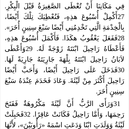
فِي
مَكَانِنَا
أَنْ
تُعْطَى
الصَّغِيرَةُ
قَبْلَ
الْبِكْرِ
.
27
أَكْمِلْ
أُسْبُوعَ
هذِهِ،
فَنُعْطِيَكَ
تِلْكَ
أَيْضًا،
بِالْخِدْمَةِ
الَّتِي
تَخْدِمُنِي
أَيْضًا
سَبْعَ
سِنِينٍ
أُخَرَ
».
28
فَفَعَلَ
يَعْقُوبُ
هكَذَا
.
فَأَكْمَلَ
أُسْبُوعَ
هذِهِ،
فَأَعْطَاهُ
رَاحِيلَ
ابْنَتَهُ
زَوْجَةً
لَهُ
.
29
وَأَعْطَى
لاَبَانُ
رَاحِيلَ
ابْنَتَهُ
بِلْهَةَ
جَارِيَتَهُ
جَارِيَةً
لَهَا
.
30
فَدَخَلَ
عَلَى
رَاحِيلَ
أَيْضًا،
وَأَحَبَّ
أَيْضًا
رَاحِيلَ
أَكْثَرَ
مِنْ
لَيْئَةَ
.
وَعَادَ
فَخَدَمَ
عِنْدَهُ
سَبْعَ
سِنِينٍ
أُخَرَ
.
31
وَرَأَى
الرَّبُّ
أَنَّ
لَيْئَةَ
مَكْرُوهَةٌ
فَفَتَحَ
رَحِمَهَا،
وَأَمَّا
رَاحِيلُ
فَكَانَتْ
عَاقِرًا
.
32
فَحَبِلَتْ
لَيْئَةُ
وَوَلَدَتِ
ابْنًا
وَدَعَتِ
اسْمَهُ
«
رَأُوبَيْنَ
»
،
لأَنَّهَا