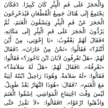
وَالْحَجَرُ
عَلَى
فَمِ
الْبِئْرِ
كَانَ
كَبِيرًا
.
3
فَكَانَ
يَجْتَمِعُ
إِلَى
هُنَاكَ
جَمِيعُ
الْقُطْعَانِ
فَيُدَحْرِجُونَ
الْحَجَرَ
عَنْ
فَمِ
الْبِئْرِ
وَيَسْقُونَ
الْغَنَمَ،
ثُمَّ
يَرُدُّونَ
الْحَجَرَ
عَلَى
فَمِ
الْبِئْرِ
إِلَى
مَكَانِهِ
.
4
فَقَالَ
لَهُمْ
يَعْقُوبُ
: «
يَا
إِخْوَتِي،
مِنْ
أَيْنَ
أَنْتُمْ؟
»
فَقَالُوا
: «
نَحْنُ
مِنْ
حَارَانَ
».
5
فَقَالَ
لَهُمْ
: «
هَلْ
تَعْرِفُونَ
لاَبَانَ
ابْنَ
نَاحُورَ؟
»
فَقَالُوا
:
«
نَعْرِفُهُ
».
6
فَقَالَ
لَهُمْ
: «
هَلْ
لَهُ
سَلاَمَةٌ؟
»
فَقَالُوا
: «
لَهُ
سَلاَمَةٌ
.
وَهُوَذَا
رَاحِيلُ
ابْنَتُهُ
آتِيَةٌ
مَعَ
الْغَنَمِ
».
7
فَقَالَ
: «
هُوَذَا
النَّهَارُ
بَعْدُ
طَوِيلٌ
.
لَيْسَ
وَقْتَ
اجْتِمَاعِ
الْمَوَاشِي
.
اِسْقُوا
الْغَنَمَ
وَاذْهَبُوا
ارْعَوْا
».
8
فَقَالُوا
: «
لاَ
نَقْدِرُ
حَتَّى