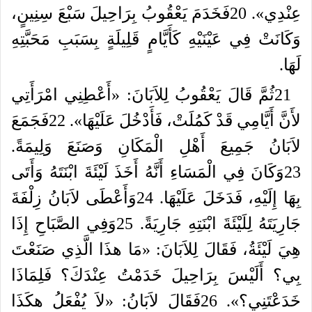
عِنْدِي
».
20
فَخَدَمَ
يَعْقُوبُ
بِرَاحِيلَ
سَبْعَ
سِنِينٍ،
وَكَانَتْ
فِي
عَيْنَيْهِ
كَأَيَّامٍ
قَلِيلَةٍ
بِسَبَبِ
مَحَبَّتِهِ
لَهَا
.
21
ثُمَّ
قَالَ
يَعْقُوبُ
لِلاَبَانَ
: «
أَعْطِنِي
امْرَأَتِي
لأَنَّ
أَيَّامِي
قَدْ
كَمُلَتْ،
فَأَدْخُلَ
عَلَيْهَا
».
22
فَجَمَعَ
لاَبَانُ
جَمِيعَ
أَهْلِ
الْمَكَانِ
وَصَنَعَ
وَلِيمَةً
.
23
وَكَانَ
فِي
الْمَسَاءِ
أَنَّهُ
أَخَذَ
لَيْئَةَ
ابْنَتَهُ
وَأَتَى
بِهَا
إِلَيْهِ،
فَدَخَلَ
عَلَيْهَا
.
24
وَأَعْطَى
لاَبَانُ
زِلْفَةَ
جَارِيَتَهُ
لِلَيْئَةَ
ابْنَتِهِ
جَارِيَةً
.
25
وَفِي
الصَّبَاحِ
إِذَا
هِيَ
لَيْئَةُ،
فَقَالَ
لِلاَبَانَ
: «
مَا
هذَا
الَّذِي
صَنَعْتَ
بِي؟
أَلَيْسَ
بِرَاحِيلَ
خَدَمْتُ
عِنْدَكَ؟
فَلِمَاذَا
خَدَعْتَنِي؟
».
26
فَقَالَ
لاَبَانُ
: «
لاَ
يُفْعَلُ
هكَذَا