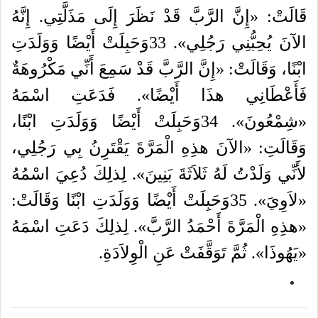
قَالَتْ
: «
إِنَّ
الرَّبَّ
قَدْ
نَظَرَ
إِلَى
مَذَلَّتِي
.
إِنَّهُ
الآنَ
يُحِبُّنِي
رَجُلِي
».
33
وَحَبِلَتْ
أَيْضًا
وَوَلَدَتِ
ابْنًا،
وَقَالَتْ
: «
إِنَّ
الرَّبَّ
قَدْ
سَمِعَ
أَنِّي
مَكْرُوهَةٌ
فَأَعْطَانِي
هذَا
أَيْضًا
».
فَدَعَتِ
اسْمَهُ
«
شِمْعُونَ
».
34
وَحَبِلَتْ
أَيْضًا
وَوَلَدَتِ
ابْنًا،
وَقَالَتِ
: «
الآنَ
هذِهِ
الْمَرَّةَ
يَقْتَرِنُ
بِي
رَجُلِي،
لأَنِّي
وَلَدْتُ
لَهُ
ثَلاَثَةَ
بَنِينَ
».
لِذلِكَ
دُعِيَ
اسْمُهُ
«
لاَوِيَ
».
35
وَحَبِلَتْ
أَيْضًا
وَوَلَدَتِ
ابْنًا
وَقَالَتْ
:
«
هذِهِ
الْمَرَّةَ
أَحْمَدُ
الرَّبَّ
».
لِذلِكَ
دَعَتِ
اسْمَهُ
«
يَهُوذَا
».
ثُمَّ
تَوَقَّفَتْ
عَنِ
الْوِلاَدَةِ
.