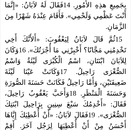
بِجَمِيعِ
هذِهِ
الأُمُورِ
.
14
فَقَالَ
لَهُ
لاَبَانُ
: «
إِنَّمَا
أَنْتَ
عَظْمِي
وَلَحْمِي
».
فَأَقَامَ
عِنْدَهُ
شَهْرًا
مِنَ
الزَّمَانِ
.
15
ثُمَّ
قَالَ
لاَبَانُ
لِيَعْقُوبَ
: «
أَلأَنَّكَ
أَخِي
تَخْدِمُنِي
مَجَّانًا؟
أَخْبِرْنِي
مَا
أُجْرَتُكَ
».
16
وَكَانَ
لِلاَبَانَ
ابْنَتَانِ،
اسْمُ
الْكُبْرَى
لَيْئَةُ
وَاسْمُ
الصُّغْرَى
رَاحِيلُ
.
17
وَكَانَتْ
عَيْنَا
لَيْئَةَ
ضَعِيفَتَيْنِ،
وَأَمَّا
رَاحِيلُ
فَكَانَتْ
حَسَنَةَ
الصُّورَةِ
وَحَسَنَةَ
الْمَنْظَرِ
.
18
وَأَحَبَّ
يَعْقُوبُ
رَاحِيلَ،
فَقَالَ
: «
أَخْدِمُكَ
سَبْعَ
سِنِينٍ
بِرَاحِيلَ
ابْنَتِكَ
الصُّغْرَى
».
19
فَقَالَ
لاَبَانُ
: «
أَنْ
أُعْطِيَكَ
إِيَّاهَا
أَحْسَنُ
مِنْ
أَنْ
أُعْطِيَهَا
لِرَجُل
آخَرَ
.
أَقِمْ