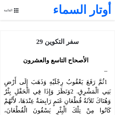
أوتار السماء
القائمة
سفر التكوين 29
الأصحاح التاسع والعشرون
–
1
ثُمَّ
رَفَعَ
يَعْقُوبُ
رِجْلَيْهِ
وَذَهَبَ
إِلَى
أَرْضِ
بَنِي
الْمَشْرِقِ
.
2
وَنَظَرَ
وَإِذَا
فِي
الْحَقْلِ
بِئْرٌ
وَهُنَاكَ
ثَلاَثَةُ
قُطْعَانِ
غَنَمٍ
رَابِضَةٌ
عِنْدَهَا،
لأَنَّهُمْ
كَانُوا
مِنْ
تِلْكَ
الْبِئْرِ
يَسْقُونَ
الْقُطْعَانَ،