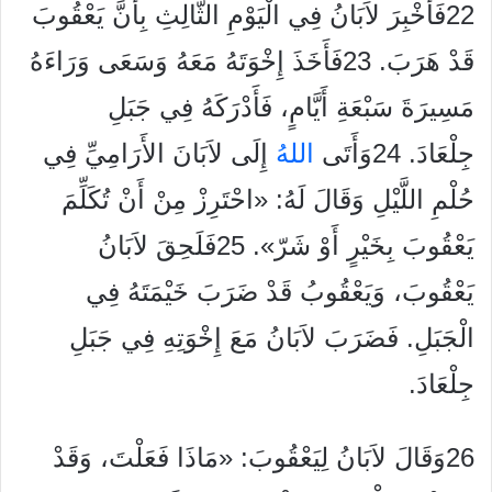
22فَأُخْبِرَ لاَبَانُ فِي الْيَوْمِ الثَّالِثِ بِأَنَّ يَعْقُوبَ
قَدْ هَرَبَ. 23فَأَخَذَ إِخْوَتَهُ مَعَهُ وَسَعَى وَرَاءَهُ
مَسِيرَةَ سَبْعَةِ أَيَّامٍ، فَأَدْرَكَهُ فِي جَبَلِ
جِلْعَادَ. 24وَأَتَى
الله
ُ إِلَى لاَبَانَ الأَرَامِيِّ فِي
حُلْمِ اللَّيْلِ وَقَالَ لَهُ: «احْتَرِزْ مِنْ أَنْ تُكَلِّمَ
يَعْقُوبَ بِخَيْرٍ أَوْ شَرّ». 25فَلَحِقَ لاَبَانُ
يَعْقُوبَ، وَيَعْقُوبُ قَدْ ضَرَبَ خَيْمَتَهُ فِي
الْجَبَلِ. فَضَرَبَ لاَبَانُ مَعَ إِخْوَتِهِ فِي جَبَلِ
جِلْعَادَ.
26وَقَالَ لاَبَانُ لِيَعْقُوبَ: «مَاذَا فَعَلْتَ، وَقَدْ