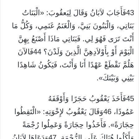
43فَأَجَابَ لاَبَانُ وَقَالَ لِيَعقُوبَ: «الْبَنَاتُ
بَنَاتِي، وَالْبَنُونَ بَنِيَّ، وَالْغَنَمُ غَنَمِي، وَكُلُّ مَا
أَنْتَ تَرَى فَهُوَ لِي. فَبَنَاتِي مَاذَا أَصْنَعُ بِهِنَّ
الْيَوْمَ أَوْ بِأَوْلاَدِهِنَّ الَّذِينَ وَلَدْنَ؟ 44فَالآنَ
هَلُمَّ نَقْطَعْ عَهْدًا أَنَا وَأَنْتَ، فَيَكُونُ شَاهِدًا
بَيْنِي وَبَيْنَكَ».
45فَأَخَذَ يَعْقُوبُ حَجَرًا وَأَوْقَفَهُ
عَمُودًا، 46وَقَالَ يَعْقُوبُ لإِخْوَتِهِ: «الْتَقِطُوا
حِجَارَةً». فَأَخَذُوا حِجَارَةً وَعَمِلُوا رُجْمَةً
وَأَكَلُوا هُنَاكَ عَلَى الرُّجْمَةِ. 47وَدَعَاهَا لاَبَانُ