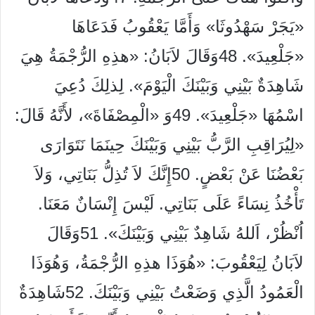
«يَجَرْ سَهْدُوثَا» وَأَمَّا يَعْقُوبُ فَدَعَاهَا
«جَلْعِيدَ». 48وَقَالَ لاَبَانُ: «هذِهِ الرُّجْمَةُ هِيَ
شَاهِدَةٌ بَيْنِي وَبَيْنَكَ الْيَوْمَ». لِذلِكَ دُعِيَ
اسْمُهَا «جَلْعِيدَ». 49وَ «الْمِصْفَاةَ»، لأَنَّهُ قَالَ:
«لِيُرَاقِبِ الرَّبُّ بَيْنِي وَبَيْنَكَ حِينَمَا نَتَوَارَى
بَعْضُنَا عَنْ بَعْضٍ. 50إِنَّكَ لاَ تُذِلُّ بَنَاتِي، وَلاَ
تَأْخُذُ نِسَاءً عَلَى بَنَاتِي. لَيْسَ إِنْسَانٌ مَعَنَا.
اُنْظُرْ، اَللهُ شَاهِدٌ بَيْنِي وَبَيْنَكَ». 51وَقَالَ
لاَبَانُ لِيَعْقُوبَ: «هُوَذَا هذِهِ الرُّجْمَةُ، وَهُوَذَا
الْعَمُودُ الَّذِي وَضَعْتُ بَيْنِي وَبَيْنَكَ. 52شَاهِدَةٌ