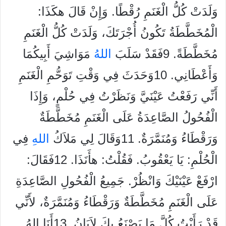
وَلَدَتْ كُلُّ الْغَنَمِ رُقْطًا. وَإِنْ قَالَ هكَذَا:
الْمُخَطَّطَةُ تَكُونُ أُجْرَتَكَ، وَلَدَتْ كُلُّ الْغَنَمِ
مُخَطَّطَةً. 9فَقَدْ سَلَبَ
الله
ُ مَوَاشِيَ أَبِيكُمَا
وَأَعْطَانِي. 10وَحَدَثَ فِي وَقْتِ تَوَحُّمِ الْغَنَمِ
أَنِّي رَفَعْتُ عَيْنَيَّ وَنَظَرْتُ فِي حُلْمٍ، وَإِذَا
الْفُحُولُ الصَّاعِدَةُ عَلَى الْغَنَمِ مُخَطَّطَةٌ
وَرَقْطَاءُ وَمُنَمَّرَةٌ. 11وَقَالَ لِي مَلاَكُ
الله
ِ فِي
الْحُلْمِ: يَا يَعْقُوبُ. فَقُلْتُ: هأَنَذَا. 12فَقَالَ:
ارْفَعْ عَيْنَيْكَ وَانْظُرْ. جَمِيعُ الْفُحُولِ الصَّاعِدَةِ
عَلَى الْغَنَمِ مُخَطَّطَةٌ وَرَقْطَاءُ وَمُنَمَّرَةٌ، لأَنِّي
قَدْ رَأَيْتُ كُلَّ مَا يَصْنَعُ بِكَ لاَبَانُ. 13أَنَا إِلهُ