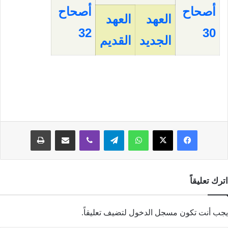
أصحاح
أصحاح
العهد
العهد
32
30
الجديد
القديم
فيسبوك
‫X
واتساب
تيلقرام
ڤايبر
مشاركة عبر البريد
طباعة
اترك تعليقاً
يجب أنت تكون
مسجل الدخول
لتضيف تعليقاً.