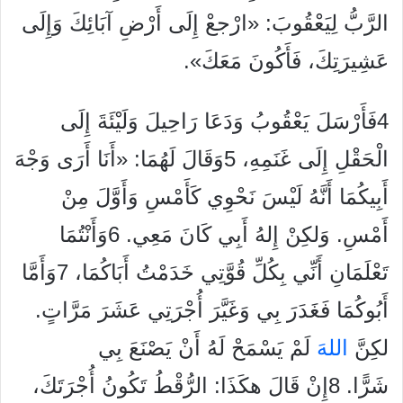
الرَّبُّ لِيَعْقُوبَ: «ارْجعْ إِلَى أَرْضِ آبَائِكَ وَإِلَى
عَشِيرَتِكَ، فَأَكُونَ مَعَكَ».
4فَأَرْسَلَ يَعْقُوبُ وَدَعَا رَاحِيلَ وَلَيْئَةَ إِلَى
الْحَقْلِ إِلَى غَنَمِهِ، 5وَقَالَ لَهُمَا: «أَنَا أَرَى وَجْهَ
أَبِيكُمَا أَنَّهُ لَيْسَ نَحْوِي كَأَمْسِ وَأَوَّلَ مِنْ
أَمْسِ. وَلكِنْ إِلهُ أَبِي كَانَ مَعِي. 6وَأَنْتُمَا
تَعْلَمَانِ أَنِّي بِكُلِّ قُوَّتِي خَدَمْتُ أَبَاكُمَا، 7وَأَمَّا
أَبُوكُمَا فَغَدَرَ بِي وَغَيَّرَ أُجْرَتِي عَشَرَ مَرَّاتٍ.
لكِنَّ
الله
َ لَمْ يَسْمَحْ لَهُ أَنْ يَصْنَعَ بِي
شَرًّا. 8إِنْ قَالَ هكَذَا: الرُّقْطُ تَكُونُ أُجْرَتَكَ،