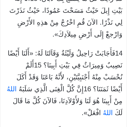
بَيْتِ إِيلَ حَيْثُ مَسَحْتَ عَمُودًا، حَيْثُ نَذَرْتَ
لِي نَذْرًا. الآنَ قُمِ اخْرُجْ مِنْ هذِهِ الأَرْضِ
وَارْجعْ إِلَى أَرْضِ مِيلاَدِكَ».
14فَأَجَابَتْ رَاحِيلُ وَلَيْئَةُ وَقَاَلتَا لَهُ: «أَلَنَا أَيْضًا
نَصِيبٌ وَمِيرَاثٌ فِي بَيْتِ أَبِينَا؟ 15أَلَمْ
نُحْسَبْ مِنْهُ أَجْنَبِيَّتَيْنِ، لأَنَّهُ بَاعَنَا وَقَدْ أَكَلَ
أَيْضًا ثَمَنَنَا؟ 16إِنَّ كُلَّ الْغِنَى الَّذِي سَلَبَهُ
الله
مِنْ أَبِينَا هُوَ لَنَا وَلأَوْلاَدِنَا، فَالآنَ كُلَّ مَا قَالَ
لَكَ
الله
ُ افْعَلْ».