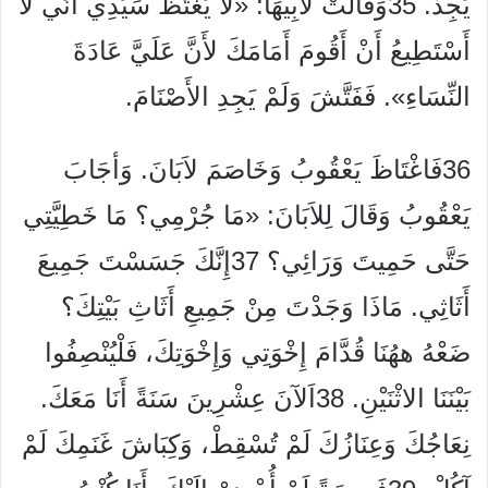
يَجِدْ. 35وَقَالَتْ لأَبِيهَا: «لاَ يَغْتَظْ سَيِّدِي أَنِّي لاَ
أَسْتَطِيعُ أَنْ أَقُومَ أَمَامَكَ لأَنَّ عَلَيَّ عَادَةَ
النِّسَاءِ». فَفَتَّشَ وَلَمْ يَجِدِ الأَصْنَامَ.
36فَاغْتَاظَ يَعْقُوبُ وَخَاصَمَ لاَبَانَ. وَأجَابَ
يَعْقُوبُ وَقَالَ لِلاَبَانَ: «مَا جُرْمِي؟ مَا خَطِيَّتِي
حَتَّى حَمِيتَ وَرَائِي؟ 37إِنَّكَ جَسَسْتَ جَمِيعَ
أَثَاثِي. مَاذَا وَجَدْتَ مِنْ جَمِيعِ أَثَاثِ بَيْتِكَ؟
ضَعْهُ ههُنَا قُدَّامَ إِخْوَتِي وَإِخْوَتِكَ، فَلْيُنْصِفُوا
بَيْنَنَا الاثْنَيْنِ. 38اَلآنَ عِشْرِينَ سَنَةً أَنَا مَعَكَ.
نِعَاجُكَ وَعِنَازُكَ لَمْ تُسْقِطْ، وَكِبَاشَ غَنَمِكَ لَمْ