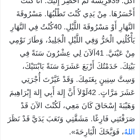
آكُلْ. 39فَرِيسَةً لَمْ أُحْضِرْ إِلَيْكَ. أَنَا كُنْتُ
أَخْسَرُهَا. مِنْ يَدِي كُنْتَ تَطْلُبُهَا. مَسْرُوقَةَ
النَّهَارِ أَوْ مَسْرُوقَةَ اللَّيْلِ. 40كُنْتُ فِي النَّهَارِ
يَأْكُلُنِي الْحَرُّ وَفِي اللَّيْلِ الْجَلِيدُ، وَطَارَ نَوْمِي
مِنْ عَيْنَيَّ. 41اَلآنَ لِي عِشْرُونَ سَنَةً فِي
بَيْتِكَ. خَدَمْتُكَ أَرْبَعَ عَشَرَةَ سَنَةً بَابْنَتَيْكَ،
وَسِتَّ سِنِينٍ بِغَنَمِكَ. وَقَدْ غَيَّرْتَ أُجْرَتِي
عَشَرَ مَرَّاتٍ. 42لَوْلاَ أَنَّ إِلهَ أَبِي إِلهَ إِبْرَاهِيمَ
وَهَيْبَةَ إِسْحَاقَ كَانَ مَعِي، لَكُنْتَ الآنَ قَدْ
صَرَفْتَنِي فَارِغًا. مَشَقَّتِي وَتَعَبَ يَدَيَّ قَدْ نَظَرَ
الله
ُ، فَوَبَّخَكَ الْبَارِحَةَ».