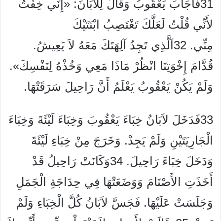
31فَأَجَابَ يَعْقُوبُ وَقَالَ لِلاَبَانَ: «إِنِّي خِفْتُ
لأَنِّي قُلْتُ لَعَلَّكَ تَغْتَصِبُ ابْنَتَيْكَ
مِنِّي. 32اَلَّذِي تَجِدُ آلِهَتَكَ مَعَهُ لاَ يَعِيشُ.
قُدَّامَ إِخْوَتِنَا انْظُرْ مَاذَا مَعِي وَخُذْهُ لِنَفْسِكَ».
وَلَمْ يَكُنْ يَعْقُوبُ يَعْلَمُ أَنَّ رَاحِيلَ سَرَقَتْهَا.
33فَدَخَلَ لاَبَانُ خِبَاءَ يَعْقُوبَ وَخِبَاءَ لَيْئَةَ وَخِبَاءَ
الْجَارِيَتَيْنِ وَلَمْ يَجِدْ. وَخَرَجَ مِنْ خِبَاءِ لَيْئَةَ
وَدَخَلَ خِبَاءَ رَاحِيلَ. 34وَكَانَتْ رَاحِيلُ قَدْ
أَخَذَتِ الأَصْنَامَ وَوَضَعَتْهَا فِي حِدَاجَةِ الْجَمَلِ
وَجَلَسَتْ عَلَيْهَا. فَجَسَّ لاَبَانُ كُلَّ الْخِبَاءِ وَلَمْ