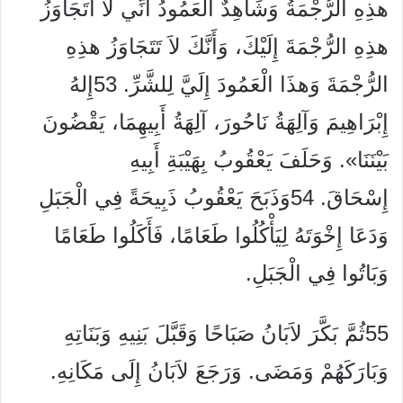
هذِهِ الرُّجْمَةُ وَشَاهِدٌ الْعَمُودُ أَنِّي لاَ أَتَجَاوَزُ
هذِهِ الرُّجْمَةَ إِلَيْكَ، وَأَنَّكَ لاَ تَتَجَاوَزُ هذِهِ
الرُّجْمَةَ وَهذَا الْعَمُودَ إِلَيَّ لِلشَّرِّ. 53إِلهُ
إِبْرَاهِيمَ وَآلِهَةُ نَاحُورَ، آلِهَةُ أَبِيهِمَا، يَقْضُونَ
بَيْنَنَا». وَحَلَفَ يَعْقُوبُ بِهَيْبَةِ أَبِيهِ
إِسْحَاقَ. 54وَذَبَحَ يَعْقُوبُ ذَبِيحَةً فِي الْجَبَلِ
وَدَعَا إِخْوَتَهُ لِيَأْكُلُوا طَعَامًا، فَأَكَلُوا طَعَامًا
وَبَاتُوا فِي الْجَبَلِ.
55ثُمَّ بَكَّرَ لاَبَانُ صَبَاحًا وَقَبَّلَ بَنِيهِ وَبَنَاتِهِ
وَبَارَكَهُمْ وَمَضَى. وَرَجَعَ لاَبَانُ إِلَى مَكَانِهِ.