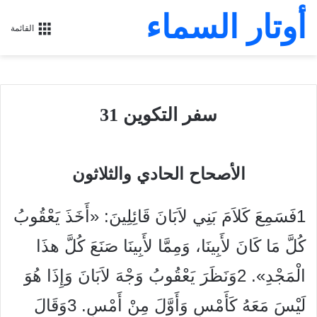
أوتار السماء
القائمة
سفر التكوين 31
الأصحاح الحادي والثلاثون
1فَسَمِعَ كَلاَمَ بَنِي لاَبَانَ قَائِلِينَ: «أَخَذَ يَعْقُوبُ
كُلَّ مَا كَانَ لأَبِينَا، وَمِمَّا لأَبِينَا صَنَعَ كُلَّ هذَا
الْمَجْدِ». 2وَنَظَرَ يَعْقُوبُ وَجْهَ لاَبَانَ وَإِذَا هُوَ
لَيْسَ مَعَهُ كَأَمْسِ وَأَوَّلَ مِنْ أَمْسِ. 3وَقَالَ