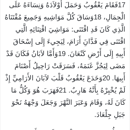
17فَقَامَ يَعْقُوبُ وَحَمَلَ أَوْلاَدَهُ وَنِسَاءَهُ عَلَى
الْجِمَالِ، 18وَسَاقَ كُلَّ مَوَاشِيهِ وَجَمِيعَ مُقْتَنَاهُ
الَّذِي كَانَ قَدِ اقْتَنَى: مَوَاشِيَ اقْتِنَائِهِ الَّتِي
اقْتَنَى فِي فَدَّانَِ أَرَامَ، لِيَجِيءَ إِلَى إِسْحَاقَ
أَبِيهِ إِلَى أَرْضِ كَنْعَانَ. 19وَأَمَّا لاَبَانُ فَكَانَ قَدْ
مَضَى لِيَجُزَّ غَنَمَهُ، فَسَرَقَتْ رَاحِيلُ أَصْنَامَ
أَبِيهَا. 20وَخَدَعَ يَعْقُوبُ قَلْبَ لاَبَانَ الأَرَامِيِّ إِذْ
لَمْ يُخْبِرْهُ بِأَنَّهُ هَارِبٌ. 21فَهَرَبَ هُوَ وَكُلُّ مَا
كَانَ لَهُ، وَقَامَ وَعَبَرَ النَّهْرَ وَجَعَلَ وَجْهَهُ نَحْوَ
جَبَلِ جِلْعَادَ.