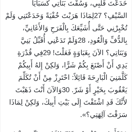
خَدَعْتَ قَلْبِي، وَسُقْتَ بَنَاتِي كَسَبَايَا
السَّيْفِ؟ 27لِمَاذَا هَرَبْتَ خُفْيَةً وَخَدَعْتَنِي وَلَمْ
تُخْبِرْنِي حَتَّى أُشَيِّعَكَ بِالْفَرَحِ وَالأَغَانِيِّ،
بِالدُّفِّ وَالْعُودِ، 28وَلَمْ تَدَعْنِي أُقَبِّلُ بَنِيَّ
وَبَنَاتِي؟ الآنَ بِغَبَاوَةٍ فَعَلْتَ! 29فِي قُدْرَةِ
يَدِي أَنْ أَصْنَعَ بِكُمْ شَرًّا، وَلكِنْ إِلهُ أَبِيكُمْ
كَلَّمَنِيَ الْبَارِحَةَ قَائِلاً: احْتَرِزْ مِنْ أَنْ تُكَلِّمَ
يَعْقُوبَ بِخَيْرٍ أَوْ شَرّ. 30وَالآنَ أَنْتَ ذَهَبْتَ
لأَنَّكَ قَدِ اشْتَقْتَ إِلَى بَيْتِ أَبِيكَ، وَلكِنْ لِمَاذَا
سَرَقْتَ آلِهَتِي؟».