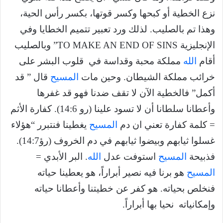
نزع الخطية أو كبحها وكسر قوتها، بكسر رأس الحية،
وهذا تم بالصليب. لذلك ورد تعبير تتميم الخطايا وفي
الإنجليزية TO MAKE AN END OF SINS” وبالصليب
أقام
الله
مملكة محبة وقداسة في قلوب البشر على
خرائب مملكة الشيطان. وحين مات
المسيح
قال ” قد
أكمل” فالخطية الآن لا تقف ضدنا فهو قد غفرها
وأعطانا سلطانا أن لا تسود علينا (رو 14:6). كفارة الأثم
= كلمة كفارة تعني ان دم
المسيح
يغطينا فنتبرر “هؤلاء
غسلوا ثيابهم وبيضوا ثيابهم في دم الخروف (رؤ14:7).
فذبيحة
المسيح
استوفت عدل
الله
. البر الأبدي =
المسيح
هو برنا فيه نصير أبراراً، هو يعطينا حياته
فنخلص بحياته. هو كفر عن خطيتنا وأعطانا حياته
وإمكانياته نحيا بها أبراراً.