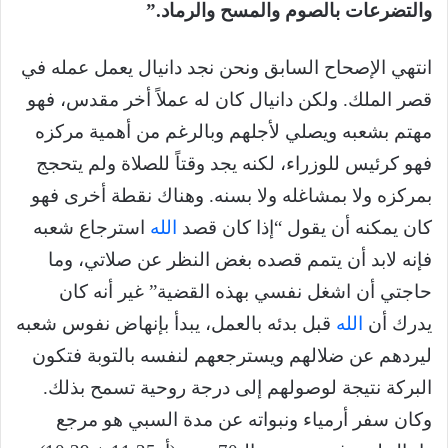
والتضرعات بالصوم والمسح والرماد.”
انتهي الإصحاح السابق ونحن نجد دانيال يعمل عمله في
قصر الملك. ولكن دانيال كان له عملاً أخر مقدس، فهو
مهتم بشعبه ويصلي لأجلهم وبالرغم من أهمية مركزه
فهو كرئيس للوزراء، لكنه يجد وقتاً للصلاة ولم يتحجج
بمركزه ولا بمشاغله ولا بسنه. وهناك نقطة أخرى فهو
كان يمكنه أن يقول “إذا كان قصد
الله
استرجاع شعبه
فإنه لابد أن يتمم قصده بغض النظر عن صلاتي، وما
حاجتي أن اشغل نفسي بهذه القضية” غير أنه كان
يدرك أن
الله
قبل بدئه بالعمل، يبدأ بإنهاض نفوس شعبه
ليردهم عن ضلالهم ويسترجعهم لنفسه بالتوبة فتكون
البركة نتيجة لوصولهم إلى درجة روحية تسمح بذلك.
وكان سفر أرمياء ونبواته عن مدة السبي هو مرجع