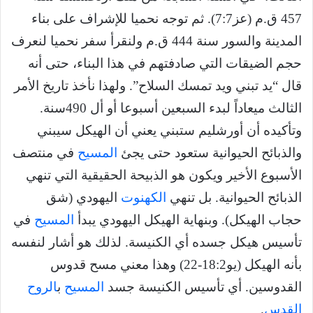
457 ق.م (عز7:7). ثم توجه نحميا للإشراف على بناء
المدينة والسور سنة 444 ق.م ولنقرأ سفر نحميا لنعرف
حجم الضيقات التي صادفتهم في هذا البناء، حتى أنه
قال “يد تبني ويد تمسك السلاح”. ولهذا نأخذ تاريخ الأمر
الثالث ميعاداً لبدء السبعين أسبوعا أو أل 490سنة.
وتأكيده أن أورشليم ستبني يعني أن الهيكل سيبني
والذبائح الحيوانية ستعود حتى يجئ
المسيح
في منتصف
الأسبوع الأخير ويكون هو الذبيحة الحقيقية التي تنهي
الذبائح الحيوانية. بل تنهي
الكهنوت
اليهودي (شق
حجاب الهيكل). وبنهاية الهيكل اليهودي يبدأ
المسيح
في
تأسيس هيكل جسده أي الكنيسة. لذلك هو أشار لنفسه
بأنه الهيكل (يو18:2-22) وهذا معني مسح قدوس
القدوسين. أي تأسيس الكنيسة جسد
المسيح
ب
الروح
القدس
.