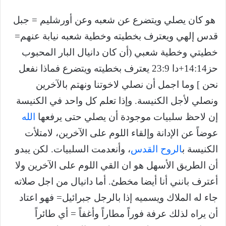
هو كان يصلي ويتضرع عن شعبه وعن أورشليم = جبل
قدس إلهي ويعترف بخطيته وخطية شعبه نيابة عنهم=
خطيتي وخطية شعبي (أن كان دانيال البار المحبوب
حز14:14+دا 23:9 يعترف بخطيته ويتضرع فماذا نفعل
نحن ] وما اجمل أن نصلي لاخوتنا ونهتم بالآخرين
ونصلي لأجل الكنيسة. وإذا تعلم كل واحد في الكنيسة
إن لاحظ سلبيات موجودة أن يصلي حتى يرفعها
الله
عوضاً عن الإدانة وإلقاء اللوم على الآخرين، لامتلأت
الكنيسة ب
الروح القدس
، وأنعدمت السلبيات. لكن يبدو
أن الطريق الأسهل هو ان القي اللوم على الآخرين ولا
أعترف بانني أنا أيضا مخطئ. أما دانيال من اجل صلاته
جاء له الملاك ويسميه إذا بالرجل جبرائيل= فهو اعتاد
أن يراه لذلك عرفة فوراً مطاراً وأغفاً = أي طائراً