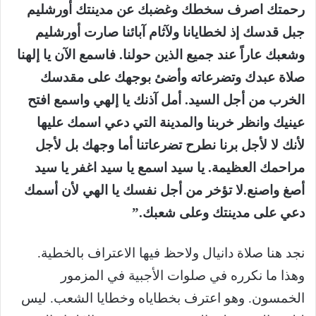
رحمتك اصرف سخطك وغضبك عن مدينتك أورشليم
جبل قدسك إذ لخطايانا ولآثام آبائنا صارت أورشليم
وشعبك عاراً عند جميع الذين حولنا. فاسمع الآن يا إلهنا
صلاة عبدك وتضرعاته وأضئ بوجهك على مقدسك
الخرب من أجل السيد. أمل آذنك يا إلهي واسمع افتح
عينيك وانظر خربنا والمدينة التي دعي اسمك عليها
لأنك لا لأجل برنا نطرح تضرعاتنا أما وجهك بل لأجل
مراحمك العظيمة. يا سيد اسمع يا سيد اغفر يا سيد
أصغ واصنع.لا تؤخر من أجل نفسك يا الهي لأن أسمك
دعي على مدينتك وعلى شعبك.”
نجد هنا صلاة دانيال ولاحظ فيها الاعتراف بالخطية.
وهذا ما نكرره في صلوات الأجبية في المزمور
الخمسون. وهو اعترف بخطاياه وخطايا الشعب. ليس