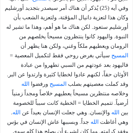
وفي آيه (25) يُذكر أن هناك أمر سيصدر بتجديد أورشليم
وكان هذا لتعزية دانيال المؤقتة، ولتعزية الشعب بأن
أورشليم ستعود. لكن هناك ما هو أهم، وهذا ما تشير له
النبوة. واليهود كانوا ينتظرون مسيحاً يخلصهم من
الرومان ويعطيهم ملكاً وغني، ولكن هنا يظهر أن
المسيح
سيأتي بغرض روحي فقط لتكميل المعصية =
فاليهود بعد عودتهم من السبي تطهروا من عبادة
الأوثان حقاً، لكنهم عادوا لخطايا كثيرة وارتدوا عن البر.
وقد كملت معصيتهم بصلب
المسيح
ورفضوا
الله
وخلاصه منتظرين مسيحاً يعطيهم خلاصاً ومجداً زمنياً
أرضياً. تتميم الخطايا = الخطية كانت سبباً للخصومة
بين
الله
والإنسان. وهي جعلت الإنسان بعيداً عن
الله
.
وهي أغاظت
الله
جداً. وبسببها عاش الإنسان في بؤس
وفقد كرامته. وما كان لشيء أن يصلح هذا كله سوي