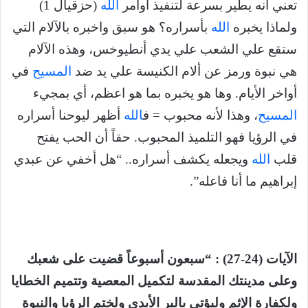
تعني أنه يطير بسرعة لتنفيذ أوامر
الله
(حزقيال 1)
ولماذا يخبره
الله
بأسراره؟ هو سبق واخبره بالآلام التي
ستقع علي الشعب علي يدي أنطيوخس، وهذه الآلام
هي نبوة ورمز عن ألام الكنيسة علي يد ضد
المسيح
في
أواخر الأيام. وها هو يخبره بما هو اعظم، أي بمجيء
المسيح
، وهذا لأنه محبوب = ف
الله
أظهر ليوحنا أسراره
في الرؤيا فهو التلميذ المحبوب. حقاً أن الحب يفتح
قلب
الله
ويجعله يكشف أسراره.. “هل أخفي عن عبدي
إبراهيم ما أنا فاعله”.
الآيات (24-27) : “سبعون أسبوعاً قضيت على شعبك
وعلى مدينتك المقدسة لتكميل المعصية وتتميم الخطايا
ولكفارة الإثم وليؤتى بالبر الأبدي ولختم الرؤيا والنبوة