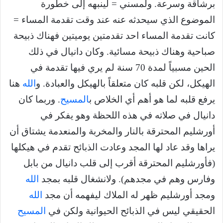
برشاقة وسرعة. ولمسني = لينبهه إلى خطورة
الموضوع الذي سيحدثه عنه عند وقت تقدمة المساء =
كانت تقدمة المساء احد تقدمتين يوميتين فهناك ذبيحة
صباحية وهناك ذبيحة مسائية. وكان دانيال في ذلك
الحين مسبياً لمدة 70 سنة لم يري فيها تقدمة في
الهيكل، لكن قلبه كان متعلقاً بالهيكل والعبادة. و
الله
هنا
يرفع قلبه لما هو أهم أي الخلاص ب
المسيح
. وربما كان
دانيال في صلاته في هذه اللحظة وهو يفكر في
أورشليم المحترقة بالنار والمخربة والمنعدمة يشتاق أن
يراها وقد عاد لها المجد وعادت الذبائح تقدم في هيكلها
(فأورشليم المحترقة أقرب إلى قلب دانيال من بابل
وفارس وهم في مجدهم). ولانشغال قلبه بمجد
الله
ومجد أورشليم ظهر له الملاك ليفهمه أن مجد
الله
الحقيقي ليس في الذبائح الحيوانية ولكن في
المسيح