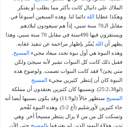
الملاك علي دانيال كانت بأكثر مما يطلب أو يفتكر
وهكذا عطايا
الله
دائما لنا. وهذه السبعين أسبوعاً في
مقابل الـ70 سنة سبي، إذاً هم سيعودون لبلادهم
ويستقرون فيها 490سنة في مقابل 70 سنة سبي، وهذا
يظهر أن
الله
يُسَّر بإظهار مراحمه عن تنفيذ عقابه.
وهذه النبوة هي أول نبوة تحدد ميعاد مجيء
المسيح
.
فقبل ذلك كانت كل النبوات تشير لأنه سيجئ ولكن
متي يجئ؟ فقد كانت النبوات تصمت. ولوضوح هذه
النبوة كان أن إنتظر كثيرين مجيء
المسيح
(لو25:2،38). وبسببها كان كثيرين يعتقدون أن مملكة
المسيح
ستظهر حالاً (لو11:9) وقد يكون بسببها أيضا أنه
جاء كثيرين لأورشليم (أع 5:2). وهذه النبوة تُفْحم
وتسكت كل من من لا يزال ينتظر مسيحاً أخر. وهي
تدين هؤلاء اليهود الذين لم يعترفوا ب
المسيح
حتى الآن.