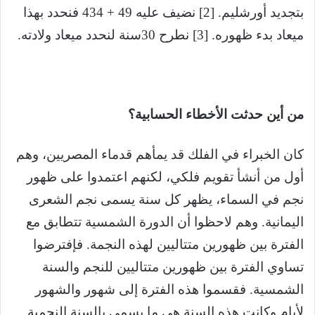
بتجديد أورشليم. [2] نضيف عليه 49 + 434 فنحدد بهذا
ميعاد بدء ظهوره. [3] نطرح 30سنة لنحدد ميعاد ولادته.
من أين حدثت الأخطاء الحسابية؟
كان الخبراء في الفلك قد يمأهم قدماء المصريين، وهم
أول من أنشأ تقويم فلكي، لكنهم اعتمدوا على ظهور
نجم في السماء، يظهر كل سنة يسمى نجم الشعرى
اليمانية. وهم لاحظوا أن الدورة الشمسية تتطابق مع
الفترة بين ظهورين متتاليين لهذه النجمة. فإفترضوا
تساوي الفترة بين ظهورين متتاليين للنجم والسنة
الشمسية. فقسموا هذه الفترة إلى شهور والشهور
لأيام وكانت هذه السنة هي ما يسمى بالسنة النجمية