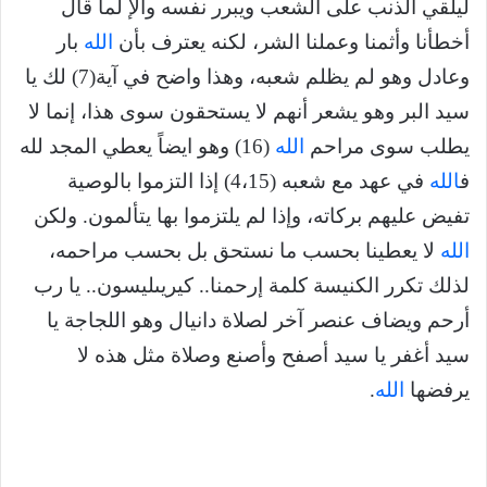
ليلقي الذنب على الشعب ويبرر نفسه والإ لما قال
أخطأنا وأثمنا وعملنا الشر، لكنه يعترف بأن
الله
بار
وعادل وهو لم يظلم شعبه، وهذا واضح في آية(7) لك يا
سيد البر وهو يشعر أنهم لا يستحقون سوى هذا، إنما لا
يطلب سوى مراحم
الله
(16) وهو ايضاً يعطي المجد لله
ف
الله
في عهد مع شعبه (4،15) إذا التزموا بالوصية
تفيض عليهم بركاته، وإذا لم يلتزموا بها يتألمون. ولكن
الله
لا يعطينا بحسب ما نستحق بل بحسب مراحمه،
لذلك تكرر الكنيسة كلمة إرحمنا.. كيريىليسون.. يا رب
أرحم ويضاف عنصر آخر لصلاة دانيال وهو اللجاجة يا
سيد أغفر يا سيد أصفح وأصنع وصلاة مثل هذه لا
يرفضها
الله
.