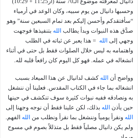
دانيال لمعرفته موضوع الـ70 سنة (أر11:25 + 10:29)
وحسبها دانيال من يوم سبيه، وكان الوعد في أرمياء
“سأفتقدكم وأحسن إليكم بعد تمام السبعين سنة” وهو
صدَّق هذه النبوات وبدأ يطالب
الله
بتنفيذها فوجهت
وجهي إلى
الله
= هذا يعبر عن ثباته في الطلب
واهتمامه به ليس خلال الصلوات فقط بل حتى في أثناء
انشغاله في عمله. فهو كل اليوم كان رافعاً قلبه لله.
وواضح أن
الله
كشف لدانيال عن هذا الميعاد بسبب
انشغاله بما جاء في الكتاب المقدس. فعلينا أن ننشغل
به ونصادقه ففيه نبوات كثيرة سوف تنكشف في حينها
حين يأذن
الله
بذلك، لكن علينا فقط أن نوجه وجهنا إلى
الله
ونقرأ يومياً وننشغل بما نقرأ ونطلب من
الله
الفهم.
ولم يكن دانيال مصلياً فقط بل متذللاً بصوم في مسوح
ورماد.