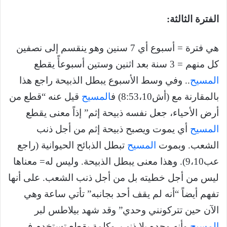
الفترة الثالثة:
هي فترة = أسبوع أي 7 سنين وهو ينقسم إلى نصفين
كل منهم = 3 سنة بعد اثنين وستين أسبوعأً يقطع
المسيح
.. وفي وسط الأسبوع يبطل الذبيحة راجع هذا
بالمقارنة مع (أش8:53،10) ف
المسيح
قيل عنه “قطع من
أرض الأحياء، جعل نفسه ذبيحة إثم” إذاً معنى يقطع
المسيح
أي يموت ويصبح ذبيحة إثم من أجل ذنب
الشعب. وبموت
المسيح
تبطل الذبائح الحيوانية (راجع
عب9،10). وهذا معنى يبطل الذبيحة. وليس له= معناها
ليس من أجل خطيته بل من أجل ذنب الشعب. على أنها
تفهم أيضاً “أنه لم يقف أحد بجانبه” تأتي ساعة وهي
الآن حين تتركونني وحدي” وقد شهد بيلاطس لبر
المسيح
وأنه وحده بلا ذنب. وكلمة يقطع تستخدم في