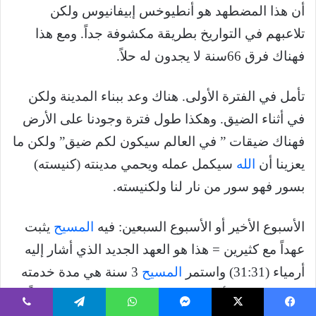
أن هذا المضطهد هو أنطيوخس إبيفانيوس ولكن
تلاعبهم في التواريخ بطريقة مكشوفة جداً. ومع هذا
فهناك فرق 66سنة لا يجدون له حلاً.
تأمل في الفترة الأولى. هناك وعد ببناء المدينة ولكن
في أثناء الضيق. وهكذا طول فترة وجودنا على الأرض
فهناك ضيقات ” في العالم سيكون لكم ضيق” ولكن ما
يعزينا أن
الله
سيكمل عمله ويحمي مدينته (كنيسته)
بسور فهو سور من نار لنا ولكنيسته.
الأسبوع الأخير أو الأسبوع السبعين: فيه
المسيح
يثبت
عهداً مع كثيرين = هذا هو العهد الجديد الذي أشار إليه
أرمياء (31:31) واستمر
المسيح
3 سنة هي مدة خدمته
بالجسد على الأرض، يعمل ويخدم، ويجول يصنع خيراً،
يسبوك
‫X
ماسنجر
واتساب
تيلقرام
ڤايبر