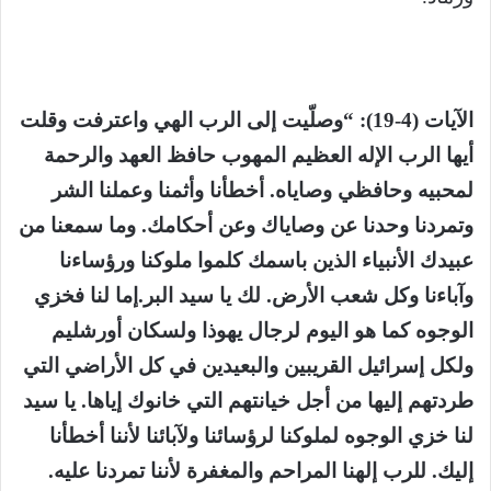
الآيات (4-19): “وصلّيت إلى الرب الهي واعترفت وقلت
أيها الرب الإله العظيم المهوب حافظ العهد والرحمة
لمحبيه وحافظي وصاياه. أخطأنا وأثمنا وعملنا الشر
وتمردنا وحدنا عن وصاياك وعن أحكامك. وما سمعنا من
عبيدك الأنبياء الذين باسمك كلموا ملوكنا ورؤساءنا
وآباءنا وكل شعب الأرض. لك يا سيد البر.إما لنا فخزي
الوجوه كما هو اليوم لرجال يهوذا ولسكان أورشليم
ولكل إسرائيل القريبين والبعيدين في كل الأراضي التي
طردتهم إليها من أجل خيانتهم التي خانوك إياها. يا سيد
لنا خزي الوجوه لملوكنا لرؤسائنا ولآبائنا لأننا أخطأنا
إليك. للرب إلهنا المراحم والمغفرة لأننا تمردنا عليه.