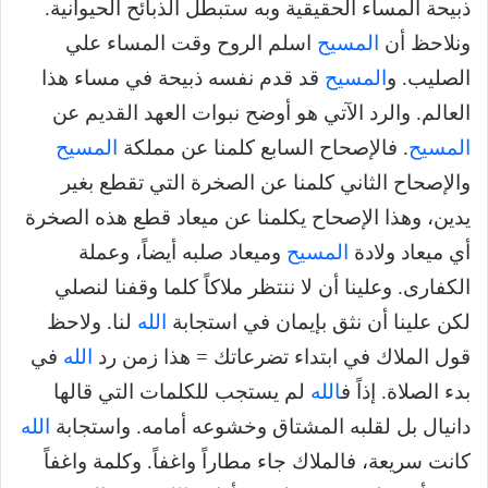
ذبيحة المساء الحقيقية وبه ستبطل الذبائح الحيوانية.
ونلاحظ أن
المسيح
اسلم الروح وقت المساء علي
الصليب. و
المسيح
قد قدم نفسه ذبيحة في مساء هذا
العالم. والرد الآتي هو أوضح نبوات العهد القديم عن
المسيح
. فالإصحاح السابع كلمنا عن مملكة
المسيح
والإصحاح الثاني كلمنا عن الصخرة التي تقطع بغير
يدين، وهذا الإصحاح يكلمنا عن ميعاد قطع هذه الصخرة
أي ميعاد ولادة
المسيح
وميعاد صلبه أيضاً، وعملة
الكفارى. وعلينا أن لا ننتظر ملاكاً كلما وقفنا لنصلي
لكن علينا أن نثق بإيمان في استجابة
الله
لنا. ولاحظ
قول الملاك في ابتداء تضرعاتك = هذا زمن رد
الله
في
بدء الصلاة. إذاً ف
الله
لم يستجب للكلمات التي قالها
دانيال بل لقلبه المشتاق وخشوعه أمامه. واستجابة
الله
كانت سريعة، فالملاك جاء مطاراً واغفاً. وكلمة واغفاً