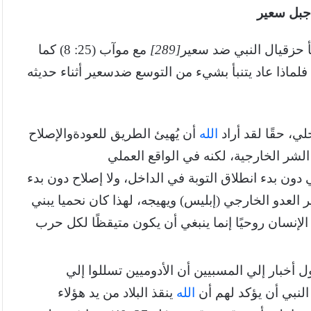
جبل
سعير
[289]
مع موآب (25: 8) كما
بأ ضد آدوم التي تضم في طياتها جبل سعير (25: 12) فلماذا عاد يتنبأ بشيء من التوسع ضدسعير أثناء حديثه
ي، حقًا لقد أراد
الله
أن يُهيئ الطريق للعودةوالإصلاح
شر الخارجية، لكنه في الواقع العملي
 دون بدء انطلاق التوبة في الداخل، ولا إصلاح دون بدء
 العدو الخارجي (إبليس) ويهيجه، لهذا كان نحميا يبني
لإنسان روحيًا إنما ينبغي أن يكون متيقظًا لكل حرب
أخبار إلي المسبيين أن الأدوميين تسللوا إلي
 النبي أن يؤكد لهم أن
الله
ينقذ البلاد من يد هؤلاء