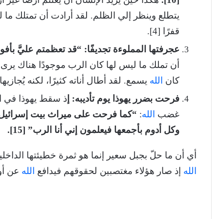
يتطلع وينظر إلي الظلم. لقد أرادت أن تمتلك ما لي
قفرًا [4].
عجرفتها
المملوءة
تجديفًا:
“قد
تعظمتم
عليَّ
بأفو
أن تملك ما ليس لها كان الرب موجودًا هناك ي
كان
الله
يسمع. لقد أطال أناته كثيرًا، لكنه يُجازيه
فرحت
بضرر
يهوذا
يوم
تأديبه:
إ
ذ سقط يهوذا في ا
غضب
الله
:
“كما
فرحت
على
ميراث
بيت
إسرائيل
وكل
أدوم
بأجمعها
فيعلمون
إني
أنا
الرب” [15].
أي أن ما حلّ بجبل سعير إنما هو ثمرة خطيئتها الداخلي
الله
إذ صار هؤلاء مغتصبين لحقوقهم فيدافع
الله
عن أو