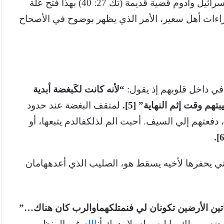
المحتلين لها،خاصة وأن الخلاف علي الأرض بين إسرائيل وأدوم قضية قديمة (تك 27: 40) بهذا فتح علة
اءات أهل سعير، الأمر الذي يظهر بوضوح في الأصحاح
ي داخل قلوبهم إذ يقول:
“لأنه
كانت
لكَ
بغضة
أبدية
بتهم
وقت
إثم
النهاية” [5].
لمتقف البغضة عند حدود
فعتهم إلي السيف. أحبت الم لذلكفالدم يتبعها، أو
التي يحفرها لأخيه يسقط هو، الصليب الذي أعدههامان
تين
الأرضين
تكونان
لي
فنمتلكهما
والرب
كان
هناك…”
رضه، ويملك ما ليس له، لا يدرك أن
الله
غير المنظور