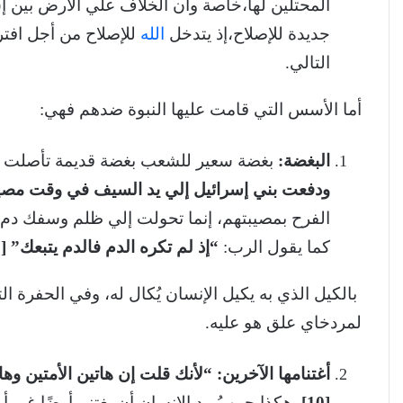
جديدة للإصلاح،إذ يتدخل
الله
للإصلاح من أجل افتر
التالي.
أما الأسس التي قامت عليها النبوة ضدهم فهي:
البغضة:
بغضة سعير للشعب بغضة قديمة تأصلت ف
ودفعت
بني
إسرائيل
إلي
يد
السيف
في
وقت
مصي
الفرح بمصيبتهم، إنما تحولت إلي ظلم وسفك دم، د
كما يقول الرب:
“إذ
لم
تكره
الدم
فالدم
يتبعك” [6].
بالكيل الذي به يكيل الإنسان يُكال له، وفي الحفرة 
لمردخاي علق هو عليه.
أغتنامها
الآخرين:
“لأنك
قلت
إن
هاتين
الأمتين
وها
[10].
هكذا حين يُريد الإنسان أن يغتنم أرضًا غير أ