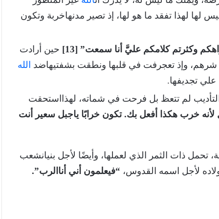
س لها لهذا تفقد ما هو لها، إذ تصير مدنهاخربة وتكون
اهكم
وكثرتم
كلامكم
عليَّ
أنا
سمعت” [13]
حين أرادت
رى شرهم، وإذ تعجرفت في قلبها ونطقت بشفتيهاضد
الله
ا علي تجديفها.
لتأديب لم تتعظ بل فرحت في شماته، لهذااستحقت
لأنه
خرب
هكذا
أفعل
بك. تكون
خرابًا
يا
جبل
سعير
أنت
ة، تحمل ذات الثمر الذي لعملها، وأيضًا لأجل بنيانشعب
لاده لأجل اسمه القدوس،
“فيعلمون
أني
أنا
الرب”.