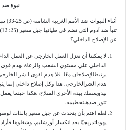
نبوة
ضد
أثناء النبوات ضد الأمم الغريبة الشامتة (ص 25-33) تنبأ حزقيال النبي ضد سعير
تن
عن الإصلاح الداخلي؟
لا يمكننا أن نعزل العمل الخارجي عن العمل الداخل
الداخلي علي مستوي الشعب والرعاة بهدم قوى ال
يرتبطالإصلاحان معًا. فلا هدم لقوى الشر الخارجي
هدم الشرالخارجي. هذا وكل إصلاح داخلي إنما يثير
بيدويمسك بيده الأخري السلاح، هكذا حينما يعمل ا
تثور ضدهلتحطيمه.
لعله اهتم بأن يتحدث عن جبل سعير بالذات لوصول 
يهوذاتدريجيًا بعد انكسار أورشليم، وشغلوها فأراد