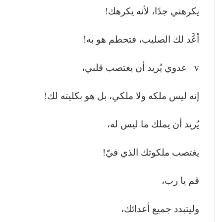
يكرهني جدًا، لأنه يكرهك!
أعَّد لك الصليب، فتحطم هو به!
v عدوي يُريد أن يغتصب قلبي،
إنه ليس ملكه ولا ملكي، بل هو بكليته لك!
يُريد أن يملك ما ليس له،
يغتصب ملكوتك الذي فيّ!
قم يا رب،
وليتبدد جميع أعدائك،