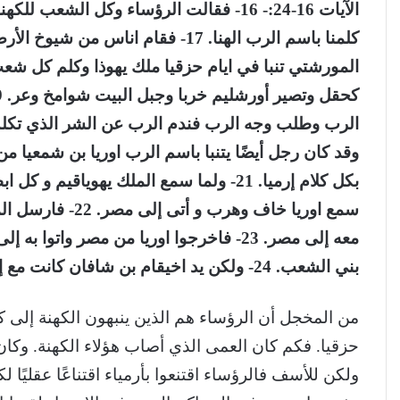
الآيات 16-24:- 16- فقالت الرؤساء وكل الش
المورشتي تنبا في ايام حزقيا ملك يهوذا وكلم كل شعب 
وقد كان رجل أيضًا يتنبا باسم الرب اوريا بن شمعيا م
بكل كلام إرميا. 21- ولما سمع الملك يهويا
سمع اوريا خاف وهر
معه إلى مصر. 23- فاخرجوا اوريا من مصر و
بني الشعب. 24- ولكن يد اخيقام بن
شافان
كانت مع إر
من المخجل أن الرؤساء هم الذين ينبهون الكهنة إلى 
حزقيا. فكم كان العمى الذي أصاب هؤلاء الكهنة. وكان 
ولكن للأسف فالرؤساء اقتنعوا بأرمياء اقتناعًا عقليًا 