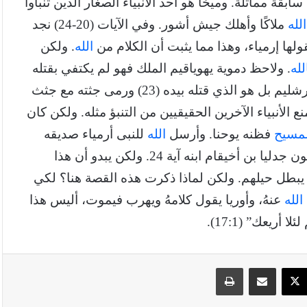
بقة مماثلة. وميخا هو أحد الأنبياء الصغار الذين تنبأوا
الله
ملاكًا وأهلك جيش أشور. وفي الآيات (20-24) نجد
ولها إرمياء، وهذا مما يثبت أن الكلام من
الله
. ولكن
لله
. ولاحظ دموية يهوياقيم الملك فهو لم يكتفي بقتله
في مصر ولكنه أراد أن يراه بعينيه قتيلًا فأتى به إلى أورشليم بل هو الذي قتله بيده (23) ورمى جثته مع جثث
ع الأنبياء الآخرين الحقيقيين من التنبؤ مثله. ولكن كان
لمسيح
فظنه يوحنا. وأرسل
الله
للنبى أرمياء صديقه
يشجعه ويحميه من رجال الملك (2مل 12:22) وربما يكون جدليا بن أخيقام ابنه آية 24. ولكن يبدو أن هذا
أن يبطل حيلهم. ولكن لماذا ذكرت هذه القصة هنا؟ لكي
الله
عنهُ، وأوريا يقول كلامهُ ويهرب فيموت، أليس هذا
أريعك” (17:1).
سبوك
‫X
مشاركة عبر البريد
طباعة