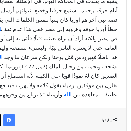
يشبه ما يحدث في المحاكم اليوم، في الإستناد لقضايا سا
أيام حزقيا وحينما استمع حزقيا وخضع لنبواتهم أرسل
قصة نبي آخر هو أوريا كان يتنبأ بنفس الكلمات التي يق
خطأ أوريا خوفه وهروبه إلى مصر ففي هذا عدم ثقة ب
ا
العامة حتى لا يعتبره الناس نبيًا، وليسىء لسمعته وليمن
هذا باطلًا فهيرودس قتل يوحنا ولكن سرعان ما وجد
ا
الصديق كان لهُ نفوذًا قويًا على الكهنة لأنه استطاع 
نقارن بين موقفين أرمياء يقول كلامه ولا يهرب فيدافع
تطبيقًا للمعاهدة بين
الله
وأرمياء “لا ترتاع من وجوههم لئلا 
في
شاركها