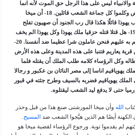
عب للكهنة والانبياء ليس على هذا الرجل حق الموت لأنه انما
كلمنا باسم الرب الهنا. 17- فقام اناس من شيوخ الأرض وكلموا كل جماعة الشعب قائلين. 18- أن ميخا
يهوذا قائلًا هكذا قال رب الجنود أن صهيون تفلح
كحقل وتصير أورشليم خربا وجبل البيت شوامخ وعر. 19- هل قتلا قتله حزقيا ملك يهوذا وكل يهوذا الم يخف
الرب وطلب وجه الرب فندم الرب عن الشر الذي تكلم به عليهم فنحن عاملون شرا عظيما ضد أنفسنا. 20-
ن
قرية يعاريم
فتنبا على هذه المدينة وعلى هذه الأرض
قيم و كل ابطاله وكل الرؤساء كلامه طلب الملك أن يقتله فلما
ب و أتى إلى مصر. 22- فارسل الملك يهوياقيم اناسا إلى مصر الناثان بن عكبور و رجالا
اتوا به إلى الملك يهوياقيم فضربه بالسيف وطرح جثته في قبور
ميا حتى لا يدفع ليد الشعب ليقتلوه.
كتاب
الله
وأن ميخا المورشتى صنع هذا من قبل وحذر
الكهنة أيضًا هم الذين هيَّجوا الشعب ضد
المسيح
.
لكنهم لم يقدموا توبة. ورجوع الرؤساء لقضية ميخا هو