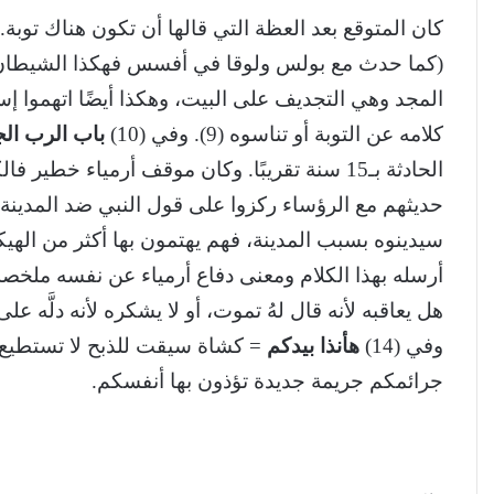
كان المتوقع بعد العظة التي قالها أن تكون هناك تو
(كما حدث مع بولس ولوقا في أفسس فهكذا الشيطان دائ
المجد وهي التجديف على البيت، وهكذا أيضًا اتهموا إ
كلامه عن التوبة أو تناسوه (9). وفي (10)
باب الرب الج
الحادثة بـ15 سنة تقريبًا. وكان موقف أرمياء خطي
حديثهم مع الرؤساء ركزوا على قول النبي ضد المدينة، 
سيدينوه بسبب المدينة، فهم يهتمون بها أكثر من الهيكل. وفي (12) لم يتراجع إرم
أرسله بهذا الكلام ومعنى دفاع أرمياء عن نفسه ملخصه،
هل يعاقبه لأنه قال لهُ تموت، أو لا يشكره لأنه دلَّه ع
وفي (14)
هأنذا بيدكم
= كشاة سيقت للذبح لا تستطيع أن
جرائمكم جريمة جديدة تؤذون بها أنفسكم.