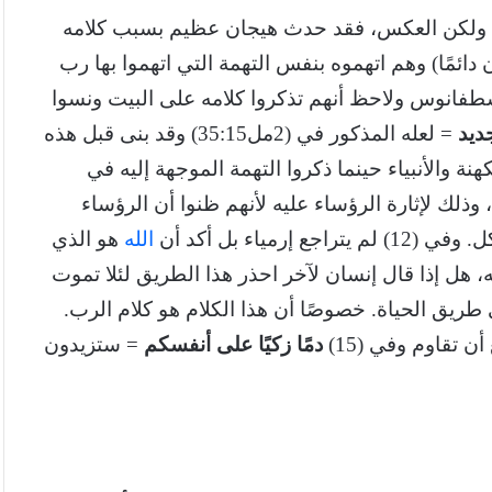
بة. ولكن العكس، فقد حدث هيجان عظيم بسبب كلامه
مًا) وهم اتهموه بنفس التهمة التي اتهموا بها رب
سطفانوس ولاحظ أنهم تذكروا كلامه على البيت ونسوا
ديد
= لعله المذكور في (2مل35:15) وقد بنى قبل هذه
ر فالكهنة والأنبياء حينما ذكروا التهمة الموجهة إليه في
وذلك لإثارة الرؤساء عليه لأنهم ظنوا أن الرؤساء
ياء بل أكد أن
الله
هو الذي
 هل إذا قال إنسان لآخر احذر هذا الطريق لئلا تموت
لى طريق الحياة. خصوصًا أن هذا الكلام هو كلام الرب.
 تقاوم وفي (15)
دمًا زكيًا على أنفسكم
= ستزيدون