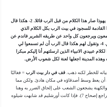
الآيات 1-6:- 1- في ابتداء ملك يهوياقيم بن يوشيا ملك يهوذا صار هذا الكلام من قبل الرب قائلا. 2- هكذا قال
القادمة للسجود في بيت الرب بكل الكلام الذي
ه اليهم لا تنقص كلمة. 3- لعلهم يسمعون ويرجعون كل واحد عن طريقه الشرير فاندم عن
الشر الذي قصدت أن اصنعه بهم من أجل شر أعمالهم. 4- وتقول لهم هكذا قال الرب أن لم تسمعوا لي
ي التي جعلتها امامكم. 5- لتسمعوا لكلام عبيدي الانبياء الذين ارسلتهم أنا إليكم مبكرا
حياته للخطر لكنه ذهب.
قف في دار
بيت الرب
= فغالبًا
لهُ أن يعظ وسط أصدقاؤه في مكان هادئ. ولكن مما
لكهنة يشجعون الشعب على إلحاق الضرر به وهنا
لأول مرة يتنبأ عن خراب الهيكل وهنا يشبهها بشيلوه (راجع إصحاح 7). فإذا كانت أورشليم قد شابهت شيلوه