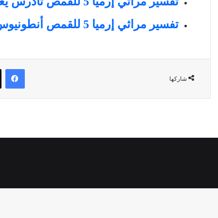
تفسير مراثي إرميا 5 للقمص تادرس يعقوب ملطي
تفسير مراثي إرميا 5 للقمص أنطونيوس فكري
في
شاركها