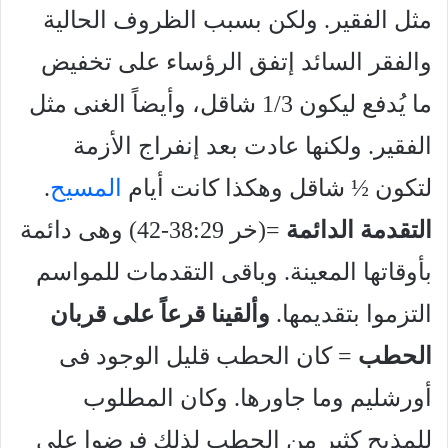
مثل الفقير. ولكن بسبب الظروف الحالية
والفقر السائد إتفق الرؤساء على تخفيض
ما يُدفع ليكون 1/3 شاقل، وأيضاً الغنى مثل
الفقير. ولكنها عادت بعد إنفراج الأزمة
لتكون ½ شاقل وهكذا كانت أيام
المسيح
.
التقدمة الدائمة
=(خر 38:29-42) وهى دائمة
بأوقاتها المعينة. وباقى التقدمات للمواسم
التزموا بتقديمها.
وألقينا قرعاً على قربان
الحطب
= كان الحطب قليل الوجود فى
أورشليم وما جاورها. وكان المطلوب
للمذبح كثير من الحطب لذلك فرضوا على