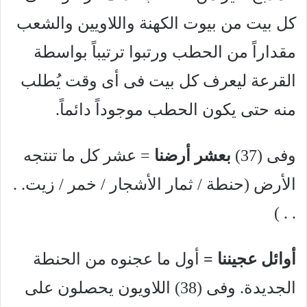
كل بيت من بيوت الكهنة واللاويين والشعب
مقداراً من الحطب ورتبوا ترتيباً بواسطة
القرعة ليعرف كل بيت فى أى وقت يُطلب
منه حتى يكون الحطب موجوداً دائماً.
وفى (37)
بعشر أرضنا
= عشر كل ما تنتجه
الأرض (حنطة / ثمار الأشجار / خمر / زيت. .
. . )
أوائل عجيننا =
أول ما عجنوه من الحنطة
الجديدة. وفى (38) اللاويون يحصلون على