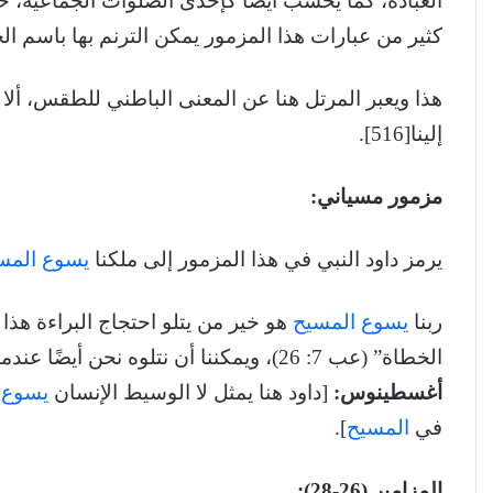
العبادة، كما يُحسب أيضًا كإحدى الصلوات الجماعية، 
كثير من عبارات هذا المزمور يمكن الترنم بها باسم ال
هذا ويعبر المرتل هنا عن المعنى الباطني للطقس، ألا 
إلينا[516].
مزمور مسياني:
يرمز داود النبي في هذا المزمور إلى ملكنا
يسوع المس
ربنا
يسوع المسيح
هو خير من يتلو احتجاج البراءة هذا
الخطاة” (عب 7: 26)، ويمكننا أن نتلوه نحن أيضًا عندما نكون في شركة مع السيد
أغسطينوس:
[داود هنا يمثل لا الوسيط الإنسان
يسوع 
في
المسيح
].
المزامير (26-28):