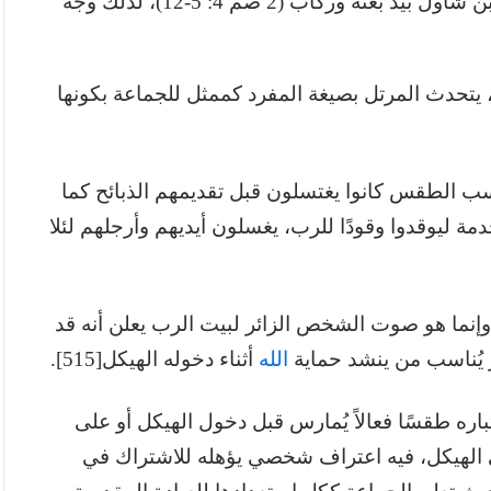
يظن البعض أن داود اتهم بتدبير مقتل ايشبوشث بن شاول بيد بعنة وركاب (2 صم 4: 5-12)، لذلك وجه
 يتحدث المرتل بصيغة المفرد كممثل للجماعة بكونها
سب الطقس كانوا يغتسلون قبل تقديمهم الذبائح كما
إلى المذبح للخدمة ليوقدوا وقودًا للرب، يغسلون أيديهم وأرجلهم لئلا
 وإنما هو صوت الشخص الزائر لبيت الرب يعلن أنه قد
الله
أثناء دخوله الهيكل[515].
باره طقسًا فعالاً يُمارس قبل دخول الهيكل أو على
ي الهيكل، فيه اعتراف شخصي يؤهله للاشتراك في