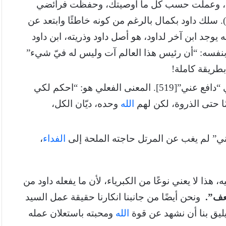
امة، وعملت حسب كل ما أوصيتك، وحفظت فرائضي
وأحكامي، فإني أقيم كرسي ملكك” (1 مل 9: 4-5). سلك داود بكمال بالرغم من كونه خاطئًا وابتعد عن
ه يوجد ابن آخر لداود، هو أصل داود وذريته، ابن داود
 بنفسه: “أن رئيس هذا العالم آت وليس له فيّ شيء”
يرى البعض أن طلبة المرتل: “احكم لي” إنما تعني “دافع عني”[519]. المعنى الفعلي هو: “احكم لكي
ًا حتى الذروة، لكن لهم
الله
وحده، ديّان الكل،
الفداء
،
 هذا لا يعني نوعًا من الكبرياء، لأن ما يفعله داود من
عف”.
ونحن أيضًا من جانبنا انكارنا حقيقة عمل السيد
 يليق بنا أن نشهد عن قوة
الله
ومحبته باستعلان عمله