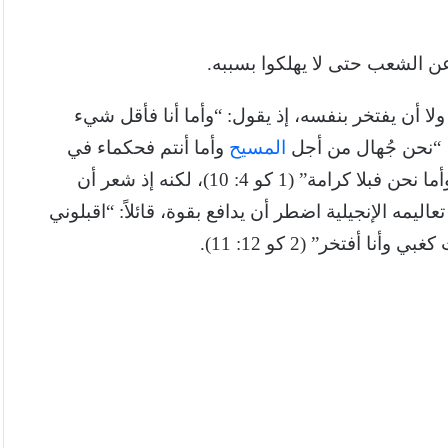
ن الشعب حتى لا يهلكوا بسببه.
ا أن يفتخر بنفسه، إذ يقول: “وأما أنا فأقل شيء
المسيح
وأما أنتم فحكماء في
؛ نحن ضعفاء وأما أنتم فأقوياء، أنتم مكرمون وأما نحن فبلا كرامة” (1 كو 4: 10)، لكنه إذ شعر أن
مه الإنجيلية اضطر أن يدافع بقوة، قائلاً: “اقبلوني