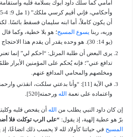
أمامي كما سلك داود أبوك بسلامة قلبه واستق
أن يكون كاملاً، أما ابنه سليمان فسقط بائسًا. لكن
وربه، ربنا
يسوع المسيح
؛ هو بلا خطية، وكما قال
(يو 14: 30). هو وحده يقدر أن يقدم هذا الاحتجاج بطريقة كاملة!
تدافع عني”؛ فإنه يُحكم على المؤمنين الأبرار ظلم
ومخلصهم والمحامي المدافع عنهم.
في الآية [11]: “وأنا بدعتي سلكت، انقذني وارحمني” لم يغب عن المرتل حاجته الملحة إلى
واعتماده على نعمة
الله
ورحمته[520].
إن كان داود النبي يطلب من
الله
أن يفحص قلبه وكليتيه،
برّ هو عطية إلهية، إذ يقول:
“على الرب توكلت فلا أض
المسيح
في حياتنا كأولاد لله لا يحسب ذلك اتضاعًا، إذ