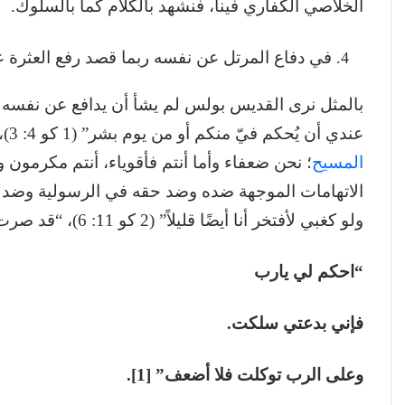
الخلاصي الكفاري فينا، فنشهد بالكلام كما بالسلوك.
في دفاع المرتل عن نفسه ربما قصد رفع العثرة ع
بالمثل نرى القديس بولس لم يشأ أن يدافع عن نفسه ول
عندي أن يُحكم فيّ منكم أو من يوم بشر” (1 كو 4: 3)، “نحن جُهال من أجل
المسيح
الاتهامات الموجهة ضده وضد حقه في الرسولية وضد تعالي
ولو كغبي لأفتخر أنا أيضًا قليلاً” (2 كو 11: 6)، “قد صرت كغبي وأنا أفتخر” (2 كو 12: 11).
“احكم لي يارب
فإني بدعتي سلكت.
وعلى الرب توكلت فلا أضعف” [1].