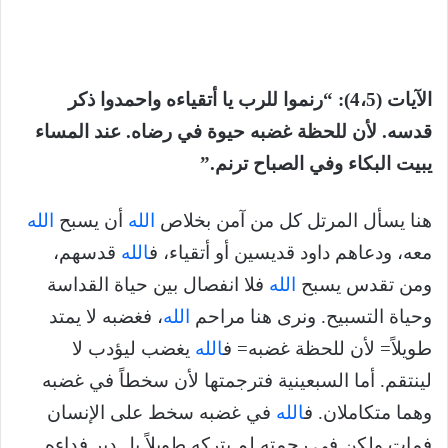
الآيات (4،5): “رنموا للرب يا أتقياءه واحمدوا ذكر
قدسه. لأن للحظة غضبه حيوة في رضاه. عند المساء
يبيت البكاء وفي الصباح ترنم.”
هنا يسأل المرتل كل من آمن بخلاص
الله
أن يسبح
الله
معه، ودعاهم داود قديسين أو أتقياء، ف
الله
قدسهم،
ومن تقدس يسبح
الله
فلا انفصال بين حياة القداسة
وحياة التسبيح. ونرى هنا مراحم
الله
، فغضبه لا يمتد
طويلاً= لأن للحظة غضبه= ف
الله
يغضب ليؤدب لا
لينتقم. أما السبعينية فترجمتها لأن سخطاً في غضبه
وهما متكاملان. ف
الله
في غضبه سخط على الإنسان
فمات ولكن في رحمته لم يتركه طويلاً بل دبر فداءه