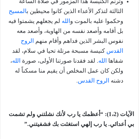
وترنم الكنيسة هذا المزمور في صلاة الساعة
الثالثة لتذكر الأعداء الذين كانوا محيطين ب
المسيح
وحكموا عليه بالموت و
الله
لم يجعلهم يشمتوا فيه
بل أقامه وأصعد نفسه من الهاوية، وأصعد معه
نفوس البشر الذين فداهم وأقام منهم
الروح
القدس
كنيسة مسبحة مرتلة تحيا في سلام، لقد
شفاها
الله
. لقد فقدنا صورتنا الأولى، صورة
الله
،
ولكن كان عمل المخلص أن يقيم منا مسكناً له
دشنه
الروح القدس
.
الآيات (1،2): “أعظمك يا رب لأنك نشلتني ولم تشمت
بي أعدائي. يا رب إلهي استغثت بك فشفيتني.”