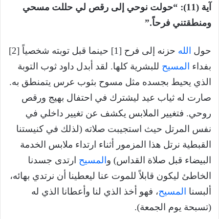
آية (11): “حولت نوحي إلى رقص لي حللت مسحي
ومنطقتني فرحاً.”
حول
الله
حزنه إلى فرح [1] حينما قبل توبته شخصياً [2]
بفداء
المسيح
للبشرية كلها. لقد أبدل داود ثوب التوبة
الذي يحيط بجسده مثل مسوح بثوب عرس يتمنطق به.
صارت له ثياب عيد ليشترك في احتفال بهيج ورقص
روحي. فتغيير الملابس يكشف عن تغيير داخلي في
نفس المرتل حيث استجيبت صلاته (لذلك في كنيستنا
القبطية نرتل هذا المزمور أثناء ارتداء ملابس الخدمة
البيضاء قبل صلاة القداس) و
المسيح
ارتدى جسدنا
الخاطئ ليكون قابلاً للموت عنا ليعطينا أن نرتدي بهائه،
ألبسنا
المسيح
، فهو أخذ الذي لنا وأعطانا الذي له
(تسبحة يوم الجمعة).