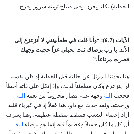
الخطية) بكاء وحزن وفي صباح توبته سرور وفرح.
الآيات (6،7): “وأنا قلت في طمأنينتي لا أتزعزع إلى
الأبد. يا رب برضاك ثبت لجبلي عزاً حجبت وجهك
فصرت مرتاعاً.”
هنا يحدثنا المرتل عن حالته قبل الخطية إذ ظن نفسه
لن يتزعزع وكان مطمئناً لذلك، وإذ إتكل على ذاته أخطأ
فحجب
الله
وجهه عنه، فصار محروماً من نعمة
الله
ورحمته. ولقد حدث مع داود هذا فعلاً إذ في كبرياء قلبه
أراد إحصاء الشعب فسقط سقطة عظيمة. وهنا يعترف
أن كل ما كان جميلاً وعظيماً فيه إنما هو برضاء
الله
وليس لبر فيه= يا رب برضاك ثبت لبهائي (لجبلي) عزاً