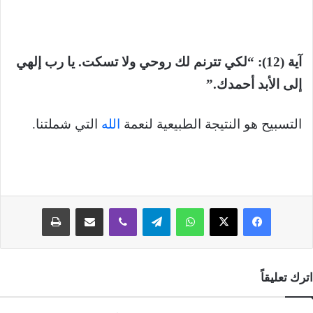
آية (12): “لكي تترنم لك روحي ولا تسكت. يا رب إلهي
إلى الأبد أحمدك.”
التسبيح هو النتيجة الطبيعية لنعمة
الله
التي شملتنا.
فيسبوك
‫X
واتساب
تيلقرام
ڤايبر
مشاركة عبر البريد
طباعة
اترك تعليقاً