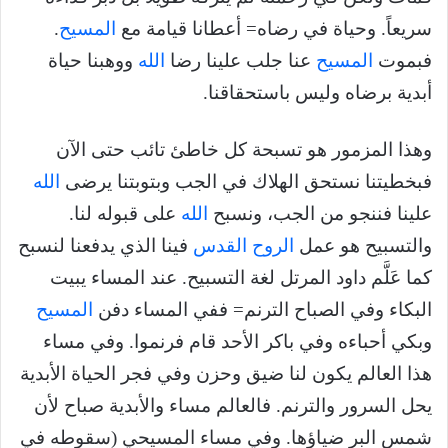
سريعاً. وحياة في رضاه= أعطانا قيامة مع
المسيح
.
فبموت
المسيح
عنا جلب علينا رضا
الله
ووهبنا حياة
أبدية برضاه وليس باستحقاقنا.
وهذا المزمور هو تسبحة كل خاطئ تائب حتى الآن
فبخطيتنا نستحق الهلاك في الجب وبتوبتنا يرضى
الله
علينا فننجو من الجب، ونسبح
الله
على قبوله لنا.
والتسبيح هو عمل
الروح القدس
فينا الذي يدفعنا لنسبح
كما عَلَّم داود المرتل لغة التسبيح. عند المساء يبيت
البكاء وفي الصباح الترنم= ففي المساء دفن
المسيح
وبكي أحباءه وفي باكر الأحد قام فرنموا. وفي مساء
هذا العالم يكون لنا ضيق وحزن وفي فجر الحياة الأبدية
يحل السرور والترنم. فالعالم مساء والأبدية صباح لأن
شمس البر ضياؤها. وفي مساء المسيحي (سقوطه في