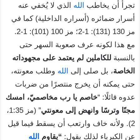
تجرأ أن يخاطب
الله
الذي لا يُخفي عنه
أسرار ضمائره (أسراره الداخلية) كما في
مز 130 (131): 1-2؛ مز 100 (101): 1-2.
مع هذا لكونه عرف صعوبة السهر حتى
بالنسبة
للكاملين لم يعتمد على مجهوداته
الخاصة
، بل صلى إلى
الله
وطلب معونته،
حتى يمكنه أن يخرج منتصرًا من ضربات
عدوه قائلًا: “
خاصم يا رب مخاصميّ، امسك
مجنًا وترسًا وانهض إلى معونتي
” (مز 1:35،
2). ولأنه خاف وارتعب أن يسقط فيما قيل
عن الكبرياء لذلك يقول:
“يقاوم
الله