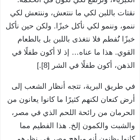
نقتات باللبن لكي ما ننتعش، وننتعش لكي
ننمو، وننمو لكي نأكل خبزًا. ولكن حين نأكل
خبزًا نُُفطم فلا نتغذى باللبن بل بالطعام
القوي. هذا ما عناه… إذ لا أكون طفلًا في
الذهن، أكون طفلًا في الشر [8].]
في طريق البرية، تتجه أنظار الشعب إلى
أرض كنعان لكنهم كثيرًا ما كانوا يعانون من
الحرمان من رائحة اللحم الذي في مصر،
والشبت والكمون إلخ. هذا الفطيم مما
كانوا يظنون أنه مباهج مصر في نظرهم