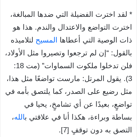
* لقد اخترت الفضيلة التي ضدها المبالغة،
اخترت التواضع والاعتدال والندم. هذا هو
ذات الوصية التي أعطاها
المسيح
لتلاميذه
بالقول: “إن لم ترجعوا وتصيروا مثل الأولاد،
فلن تدخلوا ملكوت السماوات” (مت 18:
3). يقول المرتل: مارست تواضعًا مثل هذا،
مثل رضيع على الصدر، كما يلتصق بأمه في
تواضعٍ، بعيدًا عن أي تشامخٍ، يحيا في
بساطة وبراءة، هكذا أنا في علاقتي ب
الله
،
التصق به دون توقفٍ [7].