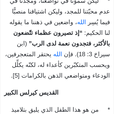
* ليكن سموِّنا في تواضعنا، ومجدنا في
عدم محبّتنا للمجد، وليكن اشتياقنا منصبًّا
فيما يُسِر
الله
، واضعين في ذهننا ما يقوله
لنا الحكيم:
“إذ تصيرون عظماء تتّضعون
بالأكثر، فتجدون نعمة لدى الرب”
(ابن
سيراخ 3: 18). فإن
الله
يحتقر المتعجرفين،
ويحسب المتكبّرين كأعداء له، لكنّه يكلِّل
الودعاء ومتواضعي الذهن بالكرامات [5].
القديس كيرلس الكبير
* من هو هذا الطفل الذي يليق بتلاميذ