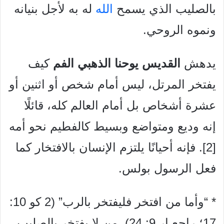
بالصليب الذي يسمح
الله
له به لأجل بنيانه
ونموه الروحي.
يدهش
القديس يوحنا الذهبي الفم
كيف
يفتخر المرتل، ليس أمام شخص أو اثنين أو
عشرة أشخاص بل أمام العالم كله، قائلًا
إنه وديع ومتواضع وبسيط كالفطيم نحو أمه
[2]. فإنه أحيانًا يلتزم الإنسان بالافتخار كما
فعل الرسول بولس.
* “وأما من افتخر فليفتخر بالرب” (2 كو 10:
17؛ راجع إر 9: 24). من لا يفتخر بالصليب