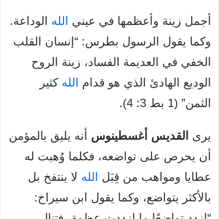
أجمل زينة وأعظمها في عيني
الله
الوداعة.
وكما يقول الرسول بطرس: “إنسان القلب
الخفي في العديمة الفساد، زينة الروح
الوديع الهادئ الذي هو قدام
الله
كثير
الثمن” (1 بط 3: 4).
يرى
القديس أغسطينوس
أنه يليق بالمؤمن
أن يحرص على تواضعه، فكلما وُهبت له
عطايا ومواهب من قِبَل
الله
لا ينتفخ بل
بالأكثر يتواضع، وكما يقول ابن سيراخ:
“ازدد تواضعًا ما ازددت عظمة، فتنال