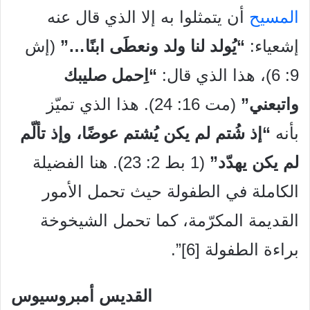
المسيح
أن يتمثلوا به إلا الذي قال عنه
إشعياء:
“يُولد لنا ولد ونعطَى ابنًا…”
(إش
9: 6)، هذا الذي قال:
“اِحمل صليبك
واتبعني”
(مت 16: 24). هذا الذي تميّز
بأنه
“إذ شُتم لم يكن يُشتم عوضًا، وإذ تألّم
لم يكن يهدّد”
(1 بط 2: 23). هنا الفضيلة
الكاملة في الطفولة حيث تحمل الأمور
القديمة المكرّمة، كما تحمل الشيخوخة
براءة الطفولة [6]”.
القديس أمبروسيوس