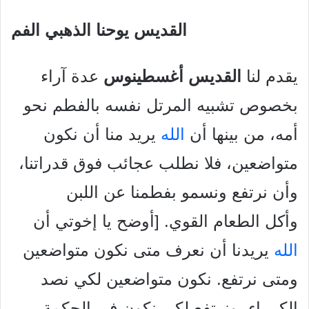
القديس يوحنا الذهبي الفم
يقدم لنا
القديس أغسطينوس
عدة آراء
بخصوص تشبيه المرتل نفسه بالفطم نحو
أمه، من بينها أن
الله
يريد منا أن نكون
متواضعين، فلا نطلب عجائب فوق قدراتنا،
وأن نرتفع ونسمو بفطمنا عن اللبن
وأكل الطعام القوي. [أوضح يا إخوتي أن
الله
يريدنا أن نعرف متى نكون متواضعين
ومتى نرتفع. نكون متواضعين لكي نصد
الكبرياء، ونرتفع لكي نكون في الحكمة.