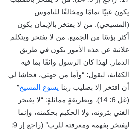
يكون غبيًا تمامًا ومخالفًا للناموس
(المسيحي). من لا يفتخر بالإيمان يكون
أكثر بؤسًا من الجميع. من لا يفتخر ويتكلم
علانية عن هذه الأمور يكون في طريق
الدمار. لهذا كان الرسول واثقًا بما فيه
الكفاية، ليقول: “وأما من جهتي، فحاشا لي
أن افتخر إلا بصليب ربنا
يسوع المسيح
”
(غل 6: 14). وبطريقةٍ مماثلةٍ: “لا يفتخر
الغني بثروته، ولا الحكيم بحكمته، وإنما
ليفتخر بفهمه ومعرفته للرب” (راجع إر 9: