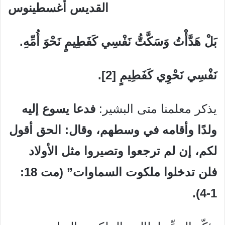
القديس أغسطينوس
بَلْ هَدَّأْتُ وَسَكَّتُّ نَفْسِي كَفَطِيمٍ نَحْوَ أُمِّهِ.
نَفْسِي نَحْوِي كَفَطِيمٍ [2].
يذكر معلمنا متى البشير:
فدعا يسوع إليه
ولدًا وأقامه في وسطهم، وقال: الحق أقول
لكم، إن لم ترجعوا وتصيروا مثل الأولاد
فلن تدخلوا ملكوت السماوات” (مت 18:
1-4).