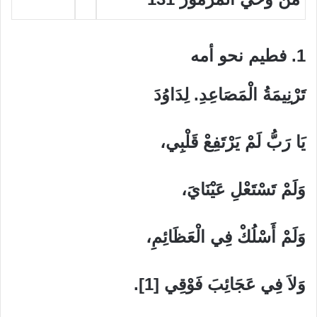
1. فطيم نحو أمه
تَرْنِيمَةُ الْمَصَاعِدِ. لِدَاوُدَ
يَا رَبُّ لَمْ يَرْتَفِعْ قَلْبِي،
وَلَمْ تَسْتَعْلِ عَيْنَايَ،
وَلَمْ أَسْلُكْ فِي الْعَظَائِمِ،
وَلاَ فِي عَجَائِبَ فَوْقِي [1].