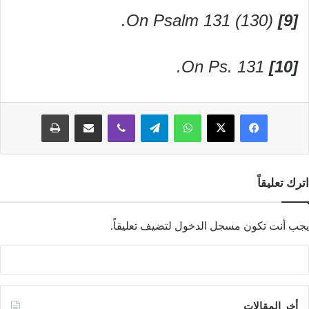
On Psalm 131 (130).
[9]
On Ps. 131.
[10]
فيسبوك
‫X
واتساب
تيلقرام
ڤايبر
مشاركة عبر البريد
طباعة
اترك تعليقاً
يجب أنت تكون
مسجل الدخول
لتضيف تعليقاً.
أخر المقالات