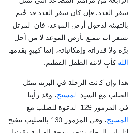
الرابعة من مزامير المصاعد التي تمثل
سفر العدد. فإن كان سفر العدد قد خُتم
بالتهيئة لدخول أرض الموعد، فإن المرتل
يشعر أنه يتمتع بأرض الموعد لا من أجل
برِّه ولا قدراته وإمكانياته، إنما كهبةٍ يقدمها
الله
كأبٍ لابنه الطفل الفطيم.
هذا وإن كانت الرحلة في البرية تمثل
الصلب مع السيد
المسيح
، وقد رأينا
في المزمور 129 الدعوة للصلب مع
المسيح
، وفي المزمور 130 بالصليب ينفتح
لنا باب الرجاء وننعم ببهجة القيامة وقوتها،