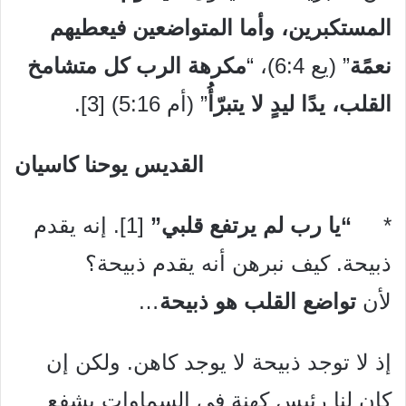
المستكبرين، وأما المتواضعين فيعطيهم
نعمًة
” (يع 6:4)، “
مكرهة الرب كل متشامخ
القلب، يدًا ليدٍ لا يتبرّأُ
” (أم 5:16) [3].
القديس يوحنا كاسيان
*
“يا رب لم يرتفع قلبي”
[1]. إنه يقدم
ذبيحة. كيف نبرهن أنه يقدم ذبيحة؟
لأن
تواضع القلب هو ذبيحة
…
إذ لا توجد ذبيحة لا يوجد كاهن. ولكن إن
كان لنا رئيس كهنة في السماوات يشفع