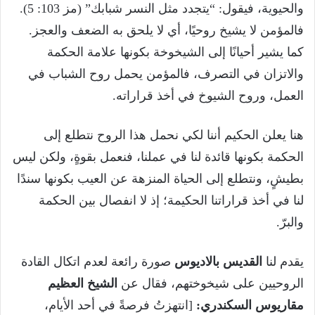
والحيوية، فيقول: “يتجدد مثل النسر شبابك” (مز 103: 5).
فالمؤمن لا يشيخ روحيًا، أي لا يلحق به الضعف والعجز.
كما يشير أحيانًا إلى الشيخوخة بكونها علامة الحكمة
والاتزان في التصرف، فالمؤمن يحمل روح الشباب في
العمل، وروح الشيوخ في أخذ قراراته.
هنا يعلن الحكيم أننا لكي نحمل هذا الروح نتطلع إلى
الحكمة بكونها قائدة لنا في عملنا، فنعمل بقوةٍ، ولكن ليس
بطيشٍ، ونتطلع إلى الحياة المنزهة عن العيب بكونها سندًا
لنا في أخذ قراراتنا الحكيمة؛ إذ لا انفصال بين الحكمة
والبرّ.
يقدم لنا
القديس
بالاديوس
صورة رائعة لعدم اتكال القادة
الروحيين على شيخوختهم، فقال عن
الشيخ العظيم
مقاريوس السكندري:
[انتهزتُ فرصةً في أحد الأيام،