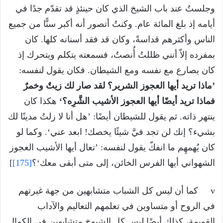
وجلستُ عند باب الشيخ الذي كان حينئذٍ قد تقدّم جدًا في
أيامه إذ بلغ المائة عام. وكنتُ أتصور أنه أكبر سنًّا من جميع
الناس وأكثرهم قداسةً، وكان قد فقد أسنانه كلها. كان
بمفرده إلاّ أنني ظللتُ أُنصتُ، فسمعته يتكلم ويتحرك إذ
كان يصارع مع نفسه ومع الشيطان. فكان يقول لنفسه:
’ماذا تريد أيها العجوز الشرير؟ لقد صار لك زيتٌ وخمرٌ
فماذا تريد أيضًا أيها العجوز الأشيب الشَّرِه؟‘
هكذا كان
ينتهر ذاته. ثم يقول للشيطان أيضًا: ’هل أنا لا زلتُ مدينًا لك
بشيء؟ إنك لن تجد فيَّ شيئًا يخصك! ابعد عني‘. وكما لو
كان يُهمهِم ما انفكّ يقول لنفسه: ’تعال أيها الأشيب العجوز
الشهواني أيها الفرس الخائن، إلى متى أبقى معك‘؟
[175]
]
v كما أن ليس كل الشباب متشابهين من جهة غيرتهم
في الروح أو متساوين في تعلمهم التعاليم والآداب
القويمة، كذلك أيضًا ليس كل الشيوخ متشابهين في الكمال