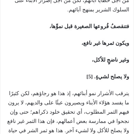
من أجل خطايا آبائهم، لكن من أجل إصرار الأبناء على
السلوك الشرير بمنهج آبائهم.
فتنقصفُ فُروعها الصغيرة قبل نموِّها،
ويكون ثمرها غير نافع،
وغير ناضجٍ للأكل،
ولا يصلح لشيءٍ. [5]
يترقب الأشرار نمو أبنائهم، إذ هذا هو رجاؤهم، لكن كثيرًا
ما يفسد هؤلاء الأبناء ويصيرون عبئًا على والديهم، لا يرون
فيهم الثمر المطلوب، أي تحقيق خلود ذكراهم؛ حتى وإن
نجحوا في ممارسة بعض أعمالهم، فإن هذا الثمر غير نافع
ولا يصلح للأكل ولا لشيء آخر. هذا هو ثمر الشر في حياة