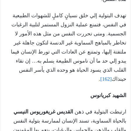
تهدف البتولية إلي خلق نسيانٍ كاملٍ للشهوات الطبيعية
في النفس، فتمنع عملية النزول المستمر لتلبية الرغبات
الجسمية. ومتى تحررت النفس من مثل هذه الأمور لا
تخاطر بالمباهج السماوية غير الدنسة لتكون جاهلة غير
ملتفتة إليها، وتمتنع عن العادات التي تورط الإنسان فيما
يبدو إلي حد ما أن ناموس الطبيعة يسلم به… إن نقاء
القلب الذي يسود الحياة هو وحده الذي يأسر النفس
حينذاك
[162]
.
الشهيد كبريانوس
ارتبطت البتولية في ذهن
القديس غريغوريوس النيسي
بالحياة السماوية، تسند الإنسان لممارسة بتولية النفس
والقلب والذهن والحواس والرغبات، ينعم بها المؤمنون