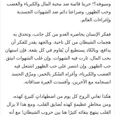
وسيوفه؟! حربنا قائمة ضد محبة المال والكبرياء والغضب
وحب الظهور، وصراعنا دائم ضد الشهوات الجسدية
وإغراءات العالم.
ففكر الإنسان يحاصره العدو من كل جانب، وتحدق به
هجمات الشيطان من كل ناحية. وبالجهد يقدر للفكر أن
يدافع، وبالكاد يستطيع أن يُقاوم في كل بقعة. فإن استهان
بحب المال، ثارت فيه الشهوات. وإن غلب الشهوات انبثق
حب الظهور. وإن انتصر علي حب الظهور اشتعل فيه
الغضب والكبرياء، وأغراه السُكر بالخمر، ومزّق الحسد
انسجامه مع الآخرين، وأفسدت الغيرة صداقاته.
هكذا تعاني الروح كل يوم من اضطهاداتٍ كثيرةٍ كهذه،
ومن مخاطرٍ عظيمةٍ كهذه تُضايق القلب، ومع هذا لا يزال
القلب يبتهج ببقائه كثيرًا هنا بين حروب الشيطان! مع أنه