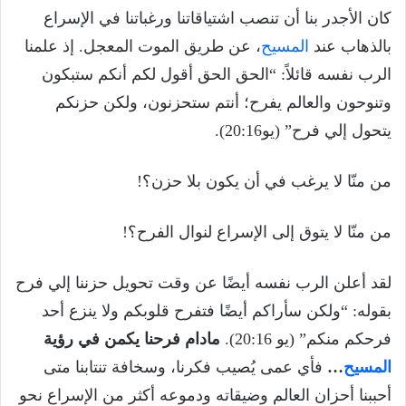
كان الأجدر بنا أن تنصب اشتياقاتنا ورغباتنا في الإسراع
بالذهاب عند
المسيح
، عن طريق الموت المعجل. إذ علمنا
الرب نفسه قائلاً: “الحق الحق أقول لكم أنكم ستبكون
وتنوحون والعالم يفرح؛ أنتم ستحزنون، ولكن حزنكم
يتحول إلي فرح” (يو20:16).
من منّا لا يرغب في أن يكون بلا حزن؟!
من منّا لا يتوق إلى الإسراع لنوال الفرح؟!
لقد أعلن الرب نفسه أيضًا عن وقت تحويل حزننا إلي فرح
بقوله: “ولكن سأراكم أيضًا فتفرح قلوبكم ولا ينزع أحد
فرحكم منكم” (يو 20:16).
مادام فرحنا يكمن في رؤية
المسيح
…
فأي عمى يُصيب فكرنا، وسخافة تنتابنا متى
أحببنا أحزان العالم وضيقاته ودموعه أكثر من الإسراع نحو