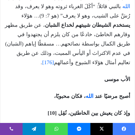
الله
بالنبي قائلاً: “أكَلَ الغرباء ثروته وهو لا يعرف، وقد
رُشَّ على الشيب، وهو لا يعرف” (هو 7: 9)… هؤلاء
يستخدم الشيطان شيبتهم لخداع الشبان
، عن طريق مظهر
وقارهم الخاطئ، خادعًا من كان يلزم أن يجتهدوا في
طريق الكمال بواسطة نصائحهم… مسقطًا إياهم (الشبان)
في عدم الاكتراث أو اليأس المميت، وذلك عن طريق
تعاليم أمثال هؤلاء الشيوخ وأعمالهم
[176]
.
الأب موسى
أصبح مرضيًا عند
الله
، فكان محبوبًا،
وإذ كان يعيش بين الخاطئين، نُقِل [10]
يتحدث هنا عن أخنوخ الذي كان بارًا، فأحبه الرب، ونقله
يسبوك
‫X
ماسنجر
واتساب
تيلقرام
ڤايبر