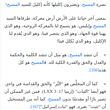
نصرة
المسيح
. ويعتبرون إكليلها كأنه إكليل للسيد
المسيح
!
بمعنى آخر حياتنا على الأرض أرض معركة، طرفاها السيد
المسيح
وإبليس، هو يسمح لنا بالمعركة الروحية، وهو الذي
يهبنا قوة الجهاد، وهو الذي ينتصر فينا، وهو الذي يُقدم لنا
الإكليل، وهو الذي يُكلل فينا!
v أن تنشد
المسيح
, هو مثل أن تنشد الكلمة والحكمة
والعدل والحق والقدرة الكلية لله. ف
المسيح
هو كل
هذه
[166]
.
v كما أن المخلِّص هو “البِّر” والحق والقداسة في واحدٍ,
فهو أيضا “الثبات” (إرميا 17: 3 LXX). فمن غير الممكن أن
تصير بارًا أو مقدسًا بدون
المسيح
. كما أنه من المستحيل
أن “تثبت” بغيره, فهو “ثبات إسرائيل”
[167]
.