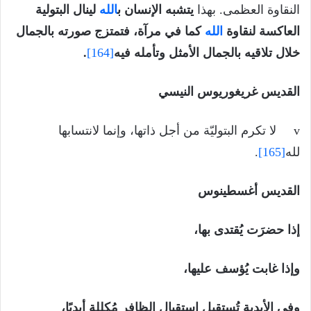
النقاوة العظمى. بهذا
يتشبه الإنسان ب
الله
لينال البتولية
العاكسة لنقاوة
الله
كما في مرآة، فتمتزج صورته بالجمال
خلال تلاقيه بالجمال الأمثل وتأمله فيه
[164]
.
القديس غريغوريوس النيسي
v لا تكرم البتوليّة من أجل ذاتها، وإنما لانتسابها
لله
[165]
.
القديس أغسطينوس
إذا حضرَت يُقتدى بها،
وإذا غابت يُؤسف عليها،
وفي الأبدية تُستقبل استقبال الظافر مُكللة أبديًا،