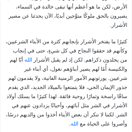
الأرض، لكن ما هو أعظم أنها تبقى خالدة في السماء،
يصيرون بالحق ملوكًا متوَّجين أبديًا، الآن يحدثنا عن مصير
الأشرار.
كثيرًا ما يفتخر الأشرار بإنجابهم كثرة من الأبناء الشرعيين،
وكأنهم قد حققوا النجاح في كل شيءٍ، حتى في إنجاب
من يخلدون ذكراهم. لكن إذ لم يقبل الأشرار
الله
أبًا لهم
والكنيسة أُمًا لهم يصير أبناؤهم نغول، أي أبناء غير
شرعيين. يورثونهم الأمور الزمنية الفانية، ولا يقدمون لهم
جذور الإيمان الحي، فلا يتمتعوا بالميلاد الجديد، الذي يقدم
ساقًا راسخة وثمارًا روحية فائقة. لهذا كثيرًا ما يسلك أولاد
الأشرار في الشر مثل آبائهم، وأحيانًا يزدادون عنهم في
الشر. لكننا لا ننكر أن بعض الأبناء أخذوا من والديهم درسًا،
وأصروا على الحياة مع
الله
.