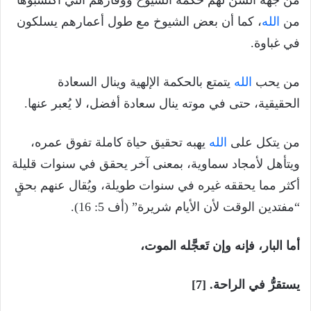
من جهة السن لهم حكمة الشيوخ ووقارهم التي اكتسبوها
من
الله
، كما أن بعض الشيوخ مع طول أعمارهم يسلكون
في غباوة.
من يحب
الله
يتمتع بالحكمة الإلهية وينال السعادة
الحقيقية، حتى في موته ينال سعادة أفضل، لا يُعبر عنها.
من يتكل على
الله
يهبه تحقيق حياة كاملة تفوق عمره،
ويتأهل لأمجاد سماوية، بمعنى آخر يحقق في سنوات قليلة
أكثر مما يحققه غيره في سنوات طويلة، ويُقال عنهم بحقٍ
“مفتدين الوقت لأن الأيام شريرة” (أف 5: 16).
أما البار، فإنه وإن تَعجَّله الموت،
يستقرُّ في الراحة. [7]