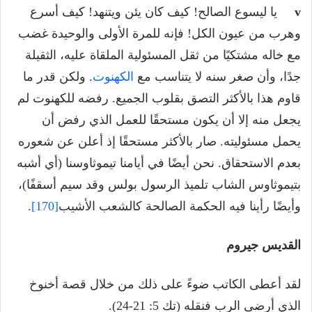
v
يا ليسوع الصالح! كيف كان يئن ويتنهد! كيف أسرع
وهرب من عيون الكل! فإنه للمرة الأولى والوحيدة غضب
مع خاله مشتكيًا من ثقل المسئولية الملقاة عليه، الثقيلة
جدًا، وأن صغر سنه لا يتناسب مع
الكهنوت
. ولكن قدر ما
قاوم هذا بالأكثر التصق بقلوب الجميع. رفضه للكهنوت لم
يجعل منه إلا أن يكون مستحقًا للعمل الذي رفض أن
يحمل مسئوليته. صار بالأكثر مستحقًا إذ أعلن عن شعوره
بعدم الاستحقاق. نحن أيضًا في أيامنا تيموثاوسنا (أي أشبه
بتيموثاوس الشاب تلميذ الرسول بولس وقد سيم أسقفًا)،
وأيضًا رأينا فيه الحكمة الصالحة كالشعب الأشيب
[170]
.
القديس جيروم
لقد أعطى الكاتب ضوءً على ذلك من خلال قصة أخنوخ
الذي أرضى الرب فنقله (تك 5: 21-24).