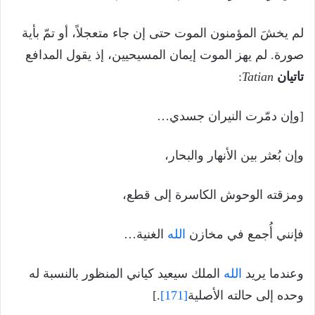
لم يخشَ المؤمنون الموت حتى إن جاء متعجلاً، أو تمّ بأية
صورة. لم يهز الموت إيمان المسيحيين، إذ يقول المدافع
تاتيان
Tatian
:
[وإن دمّرت النيران جسدي…
وإن بُعثر بين الأنهار والبحار،
ومزقته الوحوش الكاسرة إلى قطع،
فإنني أُجمع في مخازن
الله
الغنية…
وعندما يريد
الله
الملك سيعيد كياني المنظور بالنسبة له
وحده إلى حالته الأصلية
[171]
.]