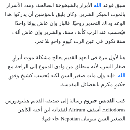
سبق فوعد
الله
الأبرار بالشيخوخة الصالحة، وهدد الأشرار
بالموت المبكر الشرير. وكان يليق بالمؤمنين أن يدركوا هذا
الوعد وذاك التحذير روحيًا. فالبار وإن عاش يومًا واحدًا
فيُحسب عند الرب كألف سنة، والشرير وإن عاش ألف
سنة تكون في عين الرب كيومٍ واحدٍ بلا ثمر.
هنا لأول مرة في العهد القديم يعالج مشكلة موت أبرارٍ
صغار السن، لأنه منطلق من وادي الدموع إلى الراحة مع
الله
. فإنه وإن مات صغير السن لكنه يُحسب كشيخٍ وقورٍ
حكيمٍ مكرم بالفضائل المقدسة.
كتب
القديس جيروم
رسالة إلى صديقه القديم هيليودورس
Heliodorus أسقف Alrirum لفقدانه ابن أخته الكاهن
الصغير السن نيبوتيان Nepotian جاء فيها: