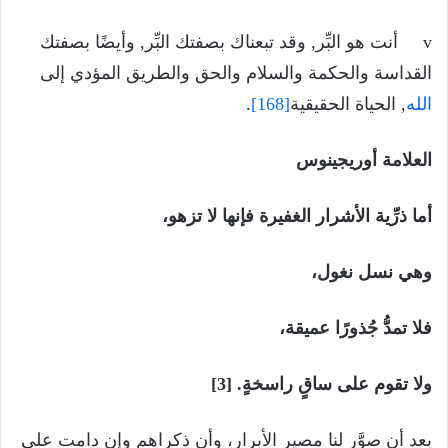
v أنت هو البِّر, وقد تبعناك بصفتك البِّر, وأيضًا بصفتك
القداسة والحكمة والسلام والحق والطريق المؤدي إلى
الله
, الحياة الحقيقية
[168]
.
العلامة أوريجينوس
أما ذرِّية الأشرار الغفيرة فإنها لا تزهو،
وهي نسل نغول،
فلا تمدُّ جُذورًا عميقة،
ولا تقوم على ساقٍ راسخةٍ. [3]
بعد أن صوَّر لنا مصير الأبرار، وأن ذكراهم وإن دامت على