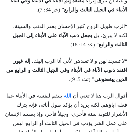
ولكنه لن يبرئ إبراء
مفتقد إثم الآباء في الأبناء وفي أبناء
الأبناء في الجيل الثالث والرابع
” (خر 34: 7).
“الرب طويل الروح كثير الإحسان يغفر الذنب والسيئة،
لكنه لا يبرئ، بل
يجعل ذنب الآباء على الأبناء إلى الجيل
الثالث والرابع
” (عد 14: 18).
“لا تسجد لهن و لا تعبدهن لأني أنا الرب إلهك،
إله غيور
افتقد ذنوب الآباء في الأبناء وفي الجيل الثالث و الرابع من
الذين يبغضونني
” (تث 5: 9).
أقوال الرب هنا لا تعني أن
الله
ينتقم لنفسه في الأبناء عما
فعله آباؤهم. لكنه يريد أن يؤكد طول أناته، فإنه يترك
الأشرار للتوبة سنة فأخرى، وجيلاً فآخر، وإذ يصمم الإنسان
على عمل الشر يؤدب في الجيل الثالث أو الرابع، ليس