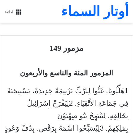
أوتار السماء
القائمة
مزمور 149
المزمور المئة والتاسع والأربعون
1هَلِّلُويَا. غَنُّوا لِلرَّبِّ تَرْنِيمَةً جَدِيدَةً، تَسْبِيحَتَهُ
فِي جَمَاعَةِ الأَتْقِيَاءِ. 2لِيَفْرَحْ إِسْرَائِيلُ
بِخَالِقِهِ. لِيَبْتَهِجْ بَنُو صِهْيَوْنَ
بِمَلِكِهِمْ. 3لِيُسَبِّحُوا اسْمَهُ بِرَقْصٍ. بِدُفّ وَعُودٍ