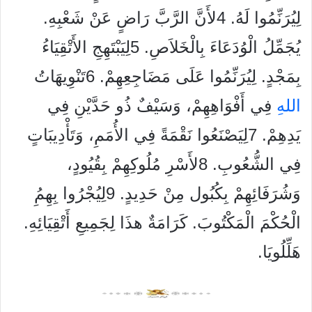
لِيُرَنِّمُوا لَهُ. 4لأَنَّ الرَّبَّ رَاضٍ عَنْ شَعْبِهِ.
يُجَمِّلُ الْوُدَعَاءَ بِالْخَلاَصِ. 5لِيَبْتَهِجِ الأَتْقِيَاءُ
بِمَجْدٍ. لِيُرَنِّمُوا عَلَى مَضَاجِعِهِمْ. 6تَنْوِيهَاتُ
الله
ِ فِي أَفْوَاهِهِمْ، وَسَيْفٌ ذُو حَدَّيْنِ فِي
يَدِهِمْ. 7لِيَصْنَعُوا نَقْمَةً فِي الأُمَمِ، وَتَأْدِيبَاتٍ
فِي الشُّعُوبِ. 8لأَسْرِ مُلُوكِهِمْ بِقُيُودٍ،
وَشُرَفَائِهِمْ بِكُبُول مِنْ حَدِيدٍ. 9لِيُجْرُوا بِهِمُِ
الْحُكْمَ الْمَكْتُوبَ. كَرَامَةٌ هذَا لِجَمِيعِ أَتْقِيَائِهِ.
هَلِّلُويَا.