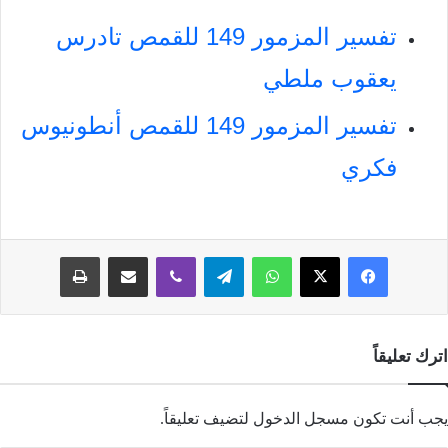
تفسير المزمور 149 للقمص تادرس
يعقوب ملطي
تفسير المزمور 149 للقمص أنطونيوس
فكري
فيسبوك
‫X
واتساب
تيلقرام
ڤايبر
مشاركة عبر البريد
طباعة
اترك تعليقاً
يجب أنت تكون
مسجل الدخول
لتضيف تعليقاً.