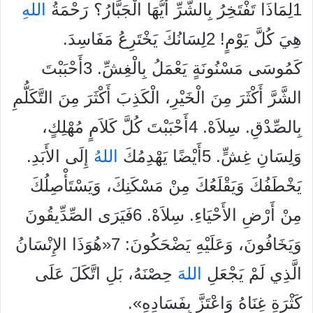
1لِمَاذَا تَفْتَخِرُ بِالشَّرِّ أَيُّهَا الْجَبَّارُ؟ رَحْمَةُ
الله
هِيَ كُلَّ يَوْمٍ! 2لِسَانُكَ يَخْتَرِعُ مَفَاسِدَ.
كَمُوسَى مَسْنُونَةٍ يَعْمَلُ بِالْغِشِّ. 3أَحْبَبْتَ
الشَّرَّ أَكْثَرَ مِنَ الْخَيْرِ، الْكَذِبَ أَكْثَرَ مِنَ التَّكَلُّمِ
بِالصِّدْقِ. سِلاَهْ. 4أَحْبَبْتَ كُلَّ كَلاَمٍ مُهْلِكٍ،
وَلِسَانِ غِشٍّ. 5أَيْضًا يَهْدِمُكَ
الله
ُ إِلَى الأَبَدِ.
يَخْطَفُكَ وَيَقْلَعُكَ مِنْ مَسْكَنِكَ، وَيَسْتَأْصِلُكَ
مِنْ أَرْضِ الأَحْيَاءِ. سِلاَهْ. 6فَيَرَى الصِّدِّيقُونَ
وَيَخَافُونَ، وَعَلَيْهِ يَضْحَكُونَ: 7«هُوَذَا الإِنْسَانُ
الَّذِي لَمْ يَجْعَلِ
الله
َ حِصْنَهُ، بَلِ اتَّكَلَ عَلَى
كَثْرَةِ غِنَاهُ وَاعْتَزَّ بِفَسَادِهِ».