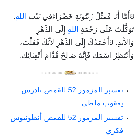
8أَمَّا أَنَا فَمِثْلُ زَيْتُونَةٍ خَضْرَاءَفِي بَيْتِ
الله
ِ.
تَوَكَّلْتُ عَلَى رَحْمَةِ
الله
ِ إِلَى الدَّهْرِ
وَالأَبَدِ. 9أَحْمَدُكَ إِلَى الدَّهْرِ لأَنَّكَ فَعَلْتَ،
وَأَنْتَظِرُ اسْمَكَ فَإِنَّهُ صَالِحٌ قُدَّامَ أَتْقِيَائِكَ.
تفسير المزمور 52 للقمص تادرس
يعقوب ملطي
تفسير المزمور 52 للقمص أنطونيوس
فكري