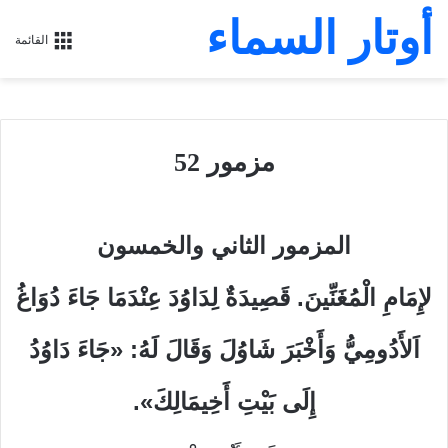
أوتار السماء
القائمة
مزمور 52
المزمور الثاني والخمسون
لإِمَامِ الْمُغَنِّينَ. قَصِيدَةٌ لِدَاوُدَ عِنْدَمَا جَاءَ دُوَاغُ
اَلأَدُومِيُّ وَأَخْبَرَ شَاوُلَ وَقَالَ لَهُ: «جَاءَ دَاوُدُ
إِلَى بَيْتِ أَخِيمَالِكَ».