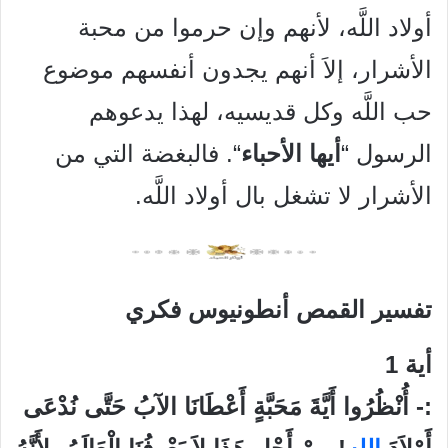
أولاد اللَّه، لأنهم وإن حرموا من محبة
الأشرار، إلاَ أنهم يجدون أنفسهم موضوع
حب اللَّه وكل قديسيه، لهذا يدعوهم
الرسول “
أيها الأحباء
“. فالبغضة التي من
الأشرار لا تشغل بال أولاد اللَّه.
تفسير القمص أنطونيوس فكري
أية
1
:-
أُنْظُرُوا
أَيَّةَ
مَحَبَّةٍ
أَعْطَانَا
الآبُ
حَتَّى
نُدْعَى