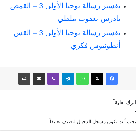
تفسير رسالة يوحنا الأولى 3 – القمص
تادرس يعقوب ملطي
تفسير رسالة يوحنا الأولى 3 – القس
أنطونيوس فكري
فيسبوك
‫X
واتساب
تيلقرام
ڤايبر
مشاركة عبر البريد
طباعة
اترك تعليقاً
يجب أنت تكون
مسجل الدخول
لتضيف تعليقاً.