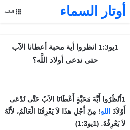
أوتار السماء
القائمة
1يو1:3 انظروا أية محبة أعطانا الآب
حتى ندعى أولاد اللَّه؟
1اُنْظُرُوا أَيَّةَ مَحَبَّةٍ أَعْطَانَا الآبُ حَتَّى نُدْعَى
أَوْلاَدَ
الله
ِ! مِنْ أَجْلِ هذَا لاَ يَعْرِفُنَا الْعَالَمُ، لأَنَّهُ
لاَ يَعْرِفُهُ. (1يو1:3)