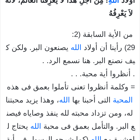
أَوْلاَدَ
الله
!
مِنْ
أَجْلِ
هَذَا
لاَ
يَعْرِفُنَا
الْعَالَمُ،
لأَنَّهُ
لاَ
يَعْرِفُهُ
من الأية السابقة (2:
29) رأينا أن أولاد
الله
يصنعون البر. ولكن ك
يف نصنع البر. هنا نسمع الرد. .
. أنظروا أية محبة. . .
= وكلمة أنظروا تعنى تأملوا بعمق فى هذه
المحبة
التى أحبنا بها
الله
، وهذا يزيد محبتنا
له، ومن تزداد محبته لله ينفذ وصاياه فيصن
ع البر. والتأمل بعمق فى محبة
الله
يحتاج ل
لعشرة مع
الله
(كما شرحه الرسول فى أية