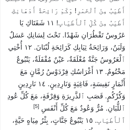
أَطْيَبُ مِنَ ٱلْخَمْرِ! وَكَمْ رَائِحَةُ أَدْهَانِكِ
أَطْيَبُ مِنْ كُلِّ ٱلْأَطْيَابِ!
١١
شَفَتَاكِ يَا
عَرُوسُ تَقْطُرَانِ شَهْدًا. تَحْتَ لِسَانِكِ عَسَلٌ
وَلَبَنٌ، وَرَائِحَةُ ثِيَابِكِ كَرَائِحَةِ لُبْنَانَ.
١٢
أُخْتِي
ٱلْعَرُوسُ جَنَّةٌ مُغْلَقَةٌ، عَيْنٌ مُقْفَلَةٌ، يَنْبُوعٌ
مَخْتُومٌ.
١٣
أَغْرَاسُكِ فِرْدَوْسُ رُمَّانٍ مَعَ
أَثْمَارٍ نَفِيسَةٍ، فَاغِيَةٍ وَنَارِدِينٍ.
١٤
نَارِدِينٍ
وَكُرْكُمٍ. قَصَبِ ٱلذَّرِيرَةِ وَقِرْفَةٍ، مَعَ كُلِّ عُودِ
[5]
ٱللُّبَانِ. مُرٌّ وَعُودٌ مَعَ كُلِّ أَنْفَسِ
ٱلْأَطْيَابِ.
١٥
يَنْبُوعُ جَنَّاتٍ، بِئْرُ مِيَاهٍ حَيَّةٍ،