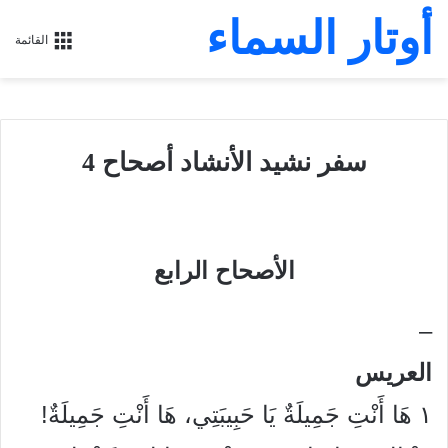
أوتار السماء
القائمة
سفر نشيد الأنشاد أصحاح 4
الأصحاح الرابع
–
العريس
١
هَا أَنْتِ جَمِيلَةٌ يَا حَبِيبَتِي، هَا أَنْتِ جَمِيلَةٌ!