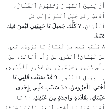
أَنْ يَفِيحَ ٱلنَّهَارُ وَتَنْهَزِمَ ٱلظِّلَالُ،
أَذْهَبُ إِلَى جَبَلِ ٱلْمُرِّ وَإِلَى تَلِّ
ٱللُّبَانِ.
٧
كُلُّكِ جَمِيلٌ يَا حَبِيبَتِي لَيْسَ فِيكِ
عَيْبَةٌ.
٨
هَلُمِّي مَعِي مِنْ لُبْنَانَ يَا عَرُوسُ، مَعِي
مِنْ لُبْنَانَ! ٱنْظُرِي مِنْ رَأْسِ أَمَانَةَ، مِنْ
رَأْسِ شَنِيرَ وَحَرْمُونَ، مِنْ خُدُورِ ٱلْأُسُودِ،
مِنْ جِبَالِ ٱلنُّمُورِ.
٩
قَدْ سَبَيْتِ قَلْبِي يَا
أُخْتِي ٱلْعَرُوسُ. قَدْ سَبَيْتِ قَلْبِي بِإِحْدَى
عَيْنَيْكِ، بِقَلَادَةٍ وَاحِدَةٍ مِنْ عُنُقِكِ.
١٠
مَا
أَحْسَنَ حُبَّكِ يَا أُخْتِي ٱلْعَرُوسُ! كَمْ مَحَبَّتُكِ