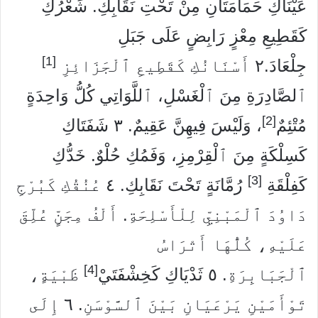
عَيْنَاكِ حَمَامَتَانِ مِنْ تَحْتِ نَقَابِكِ. شَعْرُكِ
كَقَطِيعِ مِعْزٍ رَابِضٍ عَلَى جَبَلِ
[1]
جِلْعَادَ.
٢
أَسْنَانُكِ كَقَطِيعِ ٱلْجَزَائِزِ
ٱلصَّادِرَةِ مِنَ ٱلْغَسْلِ، ٱللَّوَاتِي كُلُّ وَاحِدَةٍ
[2]
مُتْئِمٌ
، وَلَيْسَ فِيهِنَّ عَقِيمٌ.
٣
شَفَتَاكِ
كَسِلْكَةٍ مِنَ ٱلْقِرْمِزِ، وَفَمُكِ حُلْوٌ. خَدُّكِ
[3]
كَفِلْقَةِ
رُمَّانَةٍ تَحْتَ نَقَابِكِ.
٤
عُنُقُكِ كَبُرْجِ
دَاوُدَ ٱلْمَبْنِيِّ لِلْأَسْلِحَةِ. أَلْفُ مِجَنٍّ عُلِّقَ
عَلَيْهِ، كُلُّهَا أَتْرَاسُ
[4]
ٱلْجَبَابِرَةِ.
٥
ثَدْيَاكِ كَخِشْفَتَيْ
ظَبْيَةٍ،
تَوْأَمَيْنِ يَرْعَيَانِ بَيْنَ ٱلسَّوْسَنِ.
٦
إِلَى