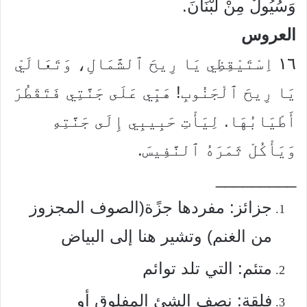
وَسُيُولٌ مِنْ لُبْنَانَ.
العروس
١٦
اِسْتَيْقِظِي يَا رِيحَ ٱلشَّمَالِ، وَتَعَالَيْ
يَا رِيحَ ٱلْجَنُوبِ! هَبِّي عَلَى جَنَّتِي فَتَقْطُرَ
أَطْيَابُهَا. لِيَأْتِ حَبِيبِي إِلَى جَنَّتِهِ
وَيَأْكُلْ ثَمَرَهُ ٱلنَّفِيسَ.
_________
جزائز: مفردها جزًة(الصوف المجزوز
من الغنم) وتشير هنا إلى البياض
متئم: التي تلد توائم
فلقة: نصف الشئ المفلوق أو