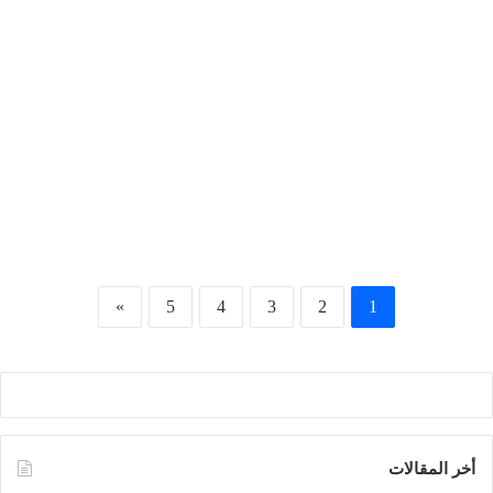
3- كنيسة مار مرقس بمصر الجديدة
»
5
4
3
2
1
أخر المقالات