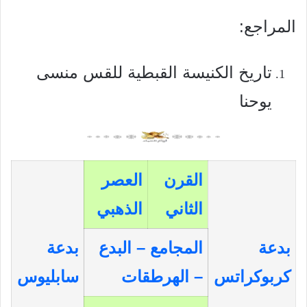
المراجع:
تاريخ الكنيسة القبطية للقس منسى
يوحنا
القرن
العصر
الثاني
الذهبي
بدعة
المجامع – البدع
بدعة
كربوكراتس
–
الهرطقات
سابليوس