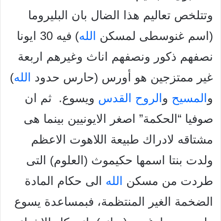
وتتلخص تعاليم هذا الضال بان البليروما
(اسم غنوسطى لمسكن
الله
) فيه 30 ايونا
نصفهم ذكور ونصفهم اناث وغيرهم اربعة
غير ممتزجين هو أورس (حارس حدود
الله
)
و
المسيح
و
الروح القدس
ويسوع. ثم ان
صوفيا “الحكمة” اصغر الايونيين بينما هى
مشتاقه لادراك طبيعة اللاهوت الاعظم
ولدت بنتا اسمها حكيموث (العلوم) التى
طردت من مسكن
الله
الى حكام المادة
الضخمة الغير المنتظمة، فبمساعدة يسوع