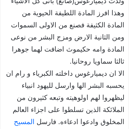
ولدت ديميارغوس(صانع) بانى كل الاشياء
وهذا افرز المادة اللطيفة الحيوية من
المادة الكثيفة فصنع من الاولى السموات
ومن الثانية الارض ومزج البشر من نوعى
المادة وامه حكيموث اضافت لهما جوهرا
ثالثا سماويا روحانيا.
الا ان ديميارغوس داخلته الكبرياء و رام ان
يحسبه البشر الها وارسل لليهود انبياء
ليظهروا لهم اولوهيته وتبعه كثيرون من
الملائكة الذين تسلطوا على اجزاء العالم
المخلوق وادعوا ادعاءه. فارسل
المسيح