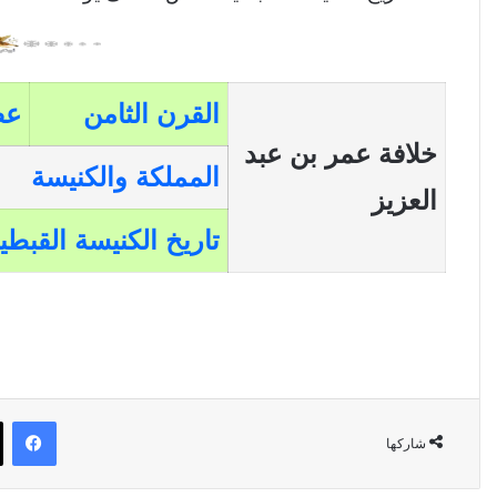
القرن الثامن
عص
خلافة عمر بن عبد
المملكة والكنيسة
العزيز
تاريخ الكنيسة القبطي
في
شاركها