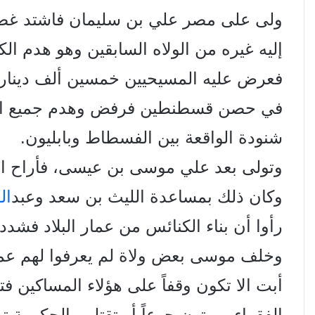
ولى على مصر علي بن سليمان فاشتد غضبه
إليه غيره من الولاه السابقين وهو هدم 
فعرض عليه المسيحيين خمسين ألف دينار ل
في حصن قسطنطين فرفض وهدم جميع الكنا
شنودة الواقعة بين الفسطاط وبابليون.
وتولى بعد علي موسى بن عيسى، فأراح الاق
وكان ذلك بمساعدة الليث بن سعد وعبد
ال
رأوا أن بناء الكنائس من عمار البلاد فشد
وخلف موسى بعض ولاة لم يعرفوا لهم عمل
أبت الا تكون وقفاً على هؤلاء المساكين ف
الفقراء يموتون جوعاً أو تقتلهم الحكومة تخ