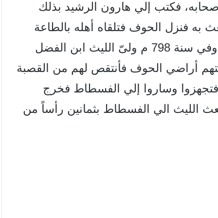
صحابه، فكتب إلي هارون الرشيد بذلك
به فنزل الحوف فتلقاه أهله بالطاعة
وأذعنوا فقبل منهم واستخرج الخراج كله. وفي سنة 798 م ولىّ الليث ابن الفضل
هم أراضي الحوف فأنتقص لهم من القصبة
 فتجهزوا وساروا إلي الفسطاط فخرج
ث الليث الي الفسطاط بثمانين رأساً من