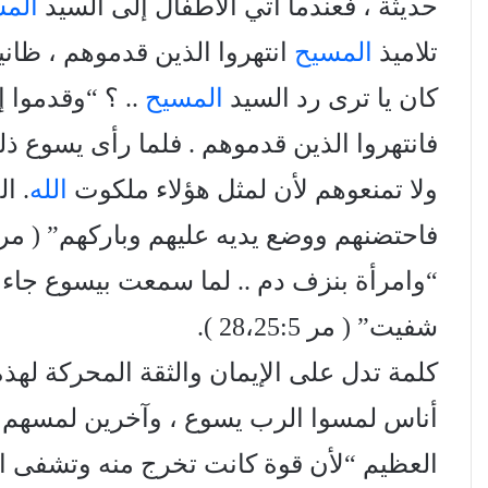
حديثة ، فعندما أتي الأطفال إلى السيد
الم
تلاميذ
المسيح
انتهروا الذين قدموهم ، ظان
كان يا ترى رد السيد
المسيح
.. ؟ “وقدموا إل
فانتهروا الذين قدموهم . فلما رأى يسوع ذلك 
ولا تمنعوهم لأن لمثل هؤلاء ملكوت
الله
. ا
فاحتضنهم ووضع يديه عليهم وباركهم” ( مر 13:10-16 )
“وامرأة بنزف دم .. لما سمعت بيسوع جاءت
شفيت” ( مر 28،25:5 ).
كلمة تدل على الإيمان والثقة المحركة لهذ
أناس لمسوا الرب يسوع ، وآخرين لمسهم هو
العظيم “لأن قوة كانت تخرج منه وتشفى الجميع”