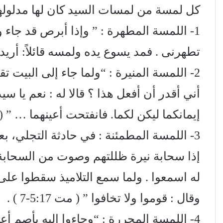
كل لمسة من لمسات السيد كان لها مدلولها 
1- اللمسة المطهرة : ” وإذا أبرص قد جاء و
تطهرنی . فمد يسوع يده ولمسه قائلاً: أريد ف
2- اللمسة المنيرة : “ولما جاء إلى البيت ت
أني أقدر أن أفعل هذا ؟ قالا له : نعم يا سي
إيمانكما ليكن لكما. فانفتحت أعينهما … ” ( مت 28:9
3- اللمسة المطمئنة : في حادثة التجلي، بع
إذا سحابة نيرة ظللتهم وصوت من السحابة ق
له اسمعوا . ولما سمع التلاميذ سقطوا عل
وقال : قوموا ولا تخافوا ” ( مت 5:17-7 ) .
4- اللمسة المحررة : “وجاءوا إليه بأصم أع