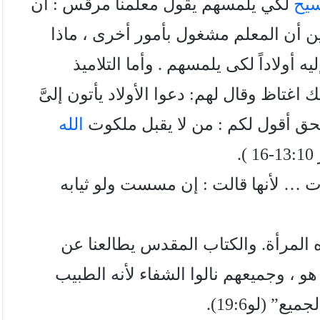
سيح
لكي يلمسهم يقول معلمنا مرقس : أن
ين أن المعلم مشغول بأمور أخرى ، ماذا
يه أولاداً لكى يلمسهم . وأما التلاميذ
اغتاظ وقال لهم: دعوا الأولاد يأتون إلىَّ
لحق أقول لكم : من لا يقبل ملكوت
الله
.
 … لأنها قالت : إن مسست ولو ثيابه
ه المرأة. والكتاب المقدس يطالعنا عن
 ، وجميعهم نالوا الشفاء لأنه الطبيب
 (لو19:6).