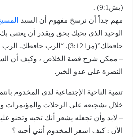
(یش9:1) .
مهم جداً أن نرسخ مفهوم أن السيد
المسيح
الوحيد الذي يحبك بحق ويقدر أن يعتني بك 
حافظك”(مز3:121). “الرب حافظك. الرب ظل لك عن يدك اليمنى” (مز5:121) .
– ممكن شرح قصة الخلاص ، وكيف أن الس
النصرة على عدو الخير.
تنمية الناحية الإجتماعية لدى المخدوم بانت
خلال تشجيعه على الرحلات والمؤتمرات وال
– لابد وأن تجعله يشعر أنك تحبه وتحنو عل
الآن : كيف اشعر المخدوم أنني أحبه ؟