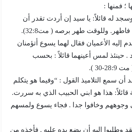
؛ فمنها :
سجد له قائلاً: يا سيد إن أردت تقدر أن
اطهر. وللوقت طهر برصه ( مت32:8).
قدم إليه الأعميان فقال لهما يسوع أتؤمنان
د . حينئذ لمس أعينهما قائلاً : بحسب
-30 ).
د أن سمع التلاميذ القول : “وفيما هو يتكلم
ائلاً: هذا هو ابني الحبيب الذي به سررت.
ى وجوههم وخافوا جدا . فجاء يسوع ولمسهم
قد وطلبوا إليه أن يضع يده عليه . فأخذه من