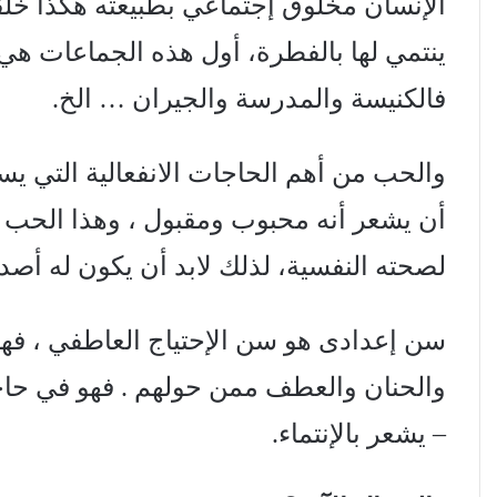
الإنسان مخلوق إجتماعي بطبيعته هكذا خل
ينتمي لها بالفطرة، أول هذه الجماعات هي ا
فالكنيسة والمدرسة والجيران … الخ.
والحب من أهم الحاجات الانفعالية التي يسع
أن يشعر أنه محبوب ومقبول ، وهذا الحب وال
لصحته النفسية، لذلك لابد أن يكون له أصدق
سن إعدادی هو سن الإحتياج العاطفي ، ف
والحنان والعطف ممن حولهم . فهو في حاج
– يشعر بالإنتماء.