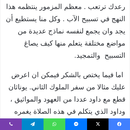
رعدك ترتعب . معظم المزمور ينتظمه هذا
النهج في تسبيح الآب . وكل منا يستطيع أن
يجد وان يجمع لنفسه نماذج عديدة من
مواضع مختلفة يتعلم منها كيف يصاغ
التسبيح
والتمجيد.
اما فيما يختص بالشكر فيمكن ان اعرض
عليك مثالا من سفر الملوك الثاني. يوناثان
قطع مع داود عددا من العهود والمواثيق ،
وداود الذي يتكلم في هذه الصلاة يغمره
شعور بالدهشة من عطايا
الله
، فيقدم
فيسبوك
‫X
ماسنجر
واتساب
تيلقرام
ڤايبر