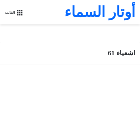
أوتار السماء
القائمة
اشعياء 61
سفر أشعياء
سفر إشعياء أصحاح 61