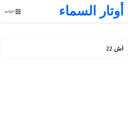
أوتار السماء
القائمة
اش 22
سفر أشعياء
سفر إشعياء أصحاح 22