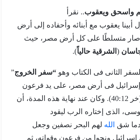
يم واسحق ويعقوب
.. نقرأ
ل أبينا يعقوب مع أبنائه وأحفاده إلى أرض
ى صار متسلطًا على كل أرض مصر، حيث
اسان
(
الشرقية حالياً
).
لسفر الثانى فى الكتاب وهو
“سفر
الخروج
”
إسرائيل فى أرض مصر، على يد فرعون
(خر 40:12). وكان عند نهاية هذه المدة، أن
ى، الذى إختاره الرب ليقود
ندما شق
الله
لهم البحر نصفين وجعل
رائيل ونجوا من فرعون وقواته، ثم