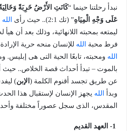
نبدأ رحلتنا حينما “
كَانَتِ الأَرْضُ خَرِبَةً وَخَالِيَ
عَلَى وَجْهِ الْمِيَاهِ
” (تك 2:1).. حيث رأى
الله
أ
ليمتعه بمحبته اللانهائية، وذلك بعد أن هيأ 
فرط محبة
الله
للإنسان منحه حرية الإرادة،
الله
ومحبته، تابعًا الحية التى هى إبليس. 
بالموت – تبدأ أحداث قصة الخلاص.. حيث 
عن طريق تجسد أقنوم الكلمة (
الإبن
) ليفد
وبدأ
الله
يجهز الإنسان لإستقبال هذا الحد
المقدس، الذى سجل عصوراً مختلفة وأحداثا
1- العهد القديم