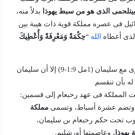
بيتلحمى الذى هو من سبط يهوذا
بدلاً منه،
يل فى عصره مملكة قوية ذات هيبة بين
الذى أعطاه
الله
“
حِكْمَةً وَمَعْرِفَةً وَأُعْطِيكَ
ورغم أن عهد الرب مع داود كرره مرة أخرى مع سليمان (1مل 1:9-9) إلا أن سليمان
له بأن تنقسم
مت المملكة فى عهد رحبعام إلى قسمين:
تضم عشرة أسباط، وتسمى
مملكة
نوب تحت حكم رحبعام بن سليمان،
يهوذا
، وعاصمتها أورشليم.