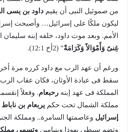
من صموئيل النبى أن يقيم
داود بن يسى ال
ليكون ملكًا على إسرائيل… وأصبحت إسرائ
الأمم. وبعد موت داود، خلفه إبنه سليمان 
غِنىً وَأَمْوَالاً وَكَرَامَةً
” (2أخ 12:1).
سقط فى عبادة الأوثان، فكان عقاب الرب 
المملكة فى عهد إبنه
رحبعام
. وفعلاً إنقس
مملكة الشمال تحت حكم
يربعام بن ناباط
و
إسرائيل
وعاصمتها السامرة.. ومملكة الج
وتضم سبطى يهوذا وبنيامين
وتسمى مملكة 