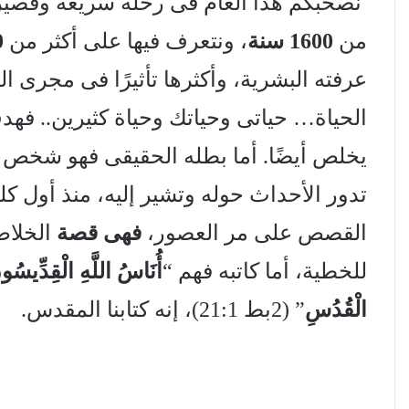
نصحبكم هذا العام فى رحلة سريعة وقصيرة، 
من
1600 سنة
، ونتعرف فيها على أكثر من
0
عرفته البشرية، وأكثرها تأثيرًا فى مجرى ال
الحياة… حياتى وحياتك وحياة كثيرين.. فهد
يخلص أيضًا. أما بطله الحقيقى فهو شخص 
تدور الأحداث حوله وتشير إليه، منذ أول 
القصص على مر العصور،
فهى قصة
الخلاص
للخطية، أما كاتبه فهم “
أُنَاسُ اللَّهِ الْقِدِّيس
الْقُدُسِ
” (2بط 21:1)، إنه كتابنا المقدس.