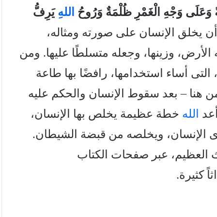
ةً وَعَلَى وَجْهِ الْغَمْرِ ظُلْمَةٌ وَرُوحُ
الله
ِ يَرِفُّ
ن يخلق الإنسان على صورته ومثاله،
له الأرض، وزينها، وجعله متسلطًا عليها. ومن
 التى أساء استخدامها، رافضًا بها طاعة
ومن هنا – بعد سقوط الإنسان والحكم عليه
أعد
الله
خطة عظيمة يخلص بها الإنسان،
ى الإنسان، ويخلصه من قبضة الشيطان.
ث العظيم، عبر صفحات الكتاب
ً كثيرة.