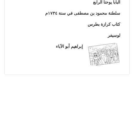
البابا يوحنا الرابع
سلطنة محمود بن مصطفى في سنة ١٧٣٤م
كتاب كرازة بطرس
لوسيفر
إبراهيم أبو الآباء