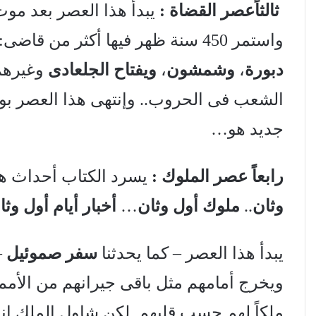
ثالثاًعصر القضاة :
يبدأ هذا العصر بعد مو
واستمر 450 سنة ظهر فيها أكثر من قاضى: نذكر منهم
دبورة
،
وشمشون
،
ويفتاح الجلعادى
وغيرهم 
الشعب فى الحروب.. وإنتهى هذا العصر بو
جديد هو…
رابعاً عصر الملوك :
يسرد الكتاب أحداث ه
وثان
..
ملوك أول وثان
…
أخبار أيام أول وثا
يبدأ هذا العصر – كما يحدثنا
سفر صموئيل
–
ويخرج أمامهم مثل باقى جيرانهم من الأم
ملكاً لهم حسب قلبهم. لكن شاول الملك 