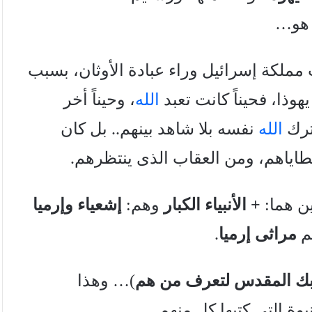
ا هو…
مملكة إسرائيل وراء عبادة الأوثان، بسبب
وذا، فحيناً كانت تعبد
الله
، وحيناً أخر
ترك
الله
نفسه بلا شاهد بينهم.. بل كان
خطاياهم، ومن العقاب الذى ينتظرهم.
ن هما:
+
الأنبياء الكبار
وهم:
إشعياء وإرميا
مراثى إرميا
.
ابك المقدس لتعرف من هم
)… وهذا
ة التى كتبها كلٍ منهم.