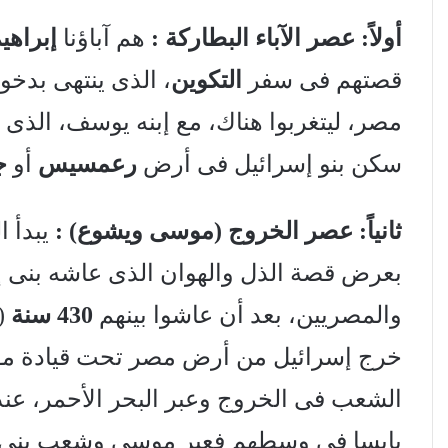
أولاً: عصر الآباء البطاركة :
هم آباؤنا
إبراه
قصتهم فى سفر
التكوين
، الذى ينتهى بدخو
مصر، ليتغربوا هناك، مع إبنه يوسف، الذ
سكن بنو إسرائيل فى أرض
رعمسيس
أو
ج
ثانياً: عصر الخروج (موسى ويشوع) :
يبدأ ا
بعرض قصة الذل والهوان الذى عاشه بنى 
والمصريين، بعد أن عاشوا بينهم
430 سنة
خرج إسرائيل من أرض مصر تحت قيادة موس
الشعب فى الخروج وعبر البحر الأحمر، ع
يابسا فى وسطهم فعبر موسى وشعب بنى إس