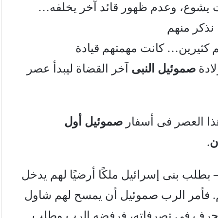
ت يشوع، وعدم ظهور قائد آخر يخلفه…
كثيرين… كانت مهمتهم قيادة
لادة
صموئيل النبى
آخر القضاة ليبدأ عصر
ذا العصر فى أسفار
صموئيل أول
ن
.
 بطلب بنى إسرائيل ملكًا أرضيًا لهم يدخل
م. فأمر الرب صموئيل أن يمسح لهم شاول
إنحرف فى تصرفاته، فرفضه الرب وطلب