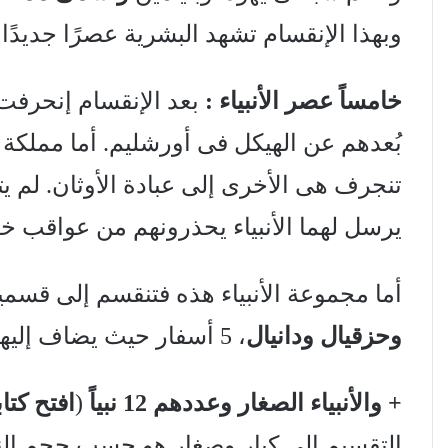
وبهذا الإنقسام تشهد البشرية عصرًا جديدً
خامساً عصر الأنبياء :
بعد الإنقسام إنحرفت 
بُعدهم عن الهيكل فى أورشليم. أما مملكة يه
تنجرف هى الأخرى إلى عبادة الأوثان. لم ي
يرسل لهما الأنبياء يحذرونهم من عواقب 
أما مجموعة الأنبياء هذه فتنقسم إلى قسمي
وحزقيال ودانيال
، 5 أسفار حيث يضاف إليهم
+
والأنبياء الصغار
وعددهم 12 نبياً
(
افتح كت
التقسيم إلى كبار وصغار هو حسب حجم النبو