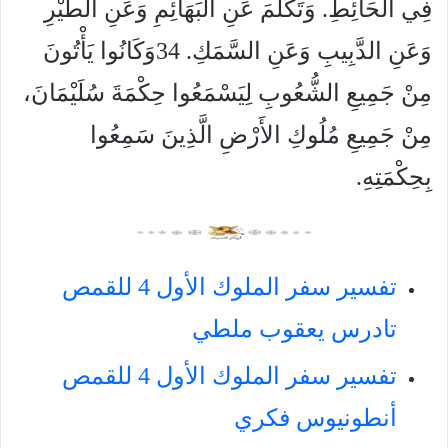
فِي الْحَائِطِ. وَتَكَلَّمَ عَنِ الْبَهَائِمِ وَعَنِ الطَّيْرِ
وَعَنِ الدَّبِيبِ وَعَنِ السَّمَكِ. 34وَكَانُوا يَأْتُونَ
مِنْ جَمِيعِ الشُّعُوبِ لِيَسْمَعُوا حِكْمَةَ سُلَيْمَانَ،
مِنْ جَمِيعِ مُلُوكِ الأَرْضِ الَّذِينَ سَمِعُوا
بِحِكْمَتِهِ.
تفسير سفر الملوك الأول 4 للقمص
تادرس يعقوب ملطي
تفسير سفر الملوك الأول 4 للقمص
أنطونيوس فكري