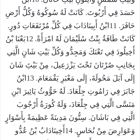
حَسَدَ فِي أَرُبُوتَ. كَانَتْ لَهُ سُوكُوهُ وَكُلُّ أَرْضِ
حَافَرَ. 11ابْنُ أَبِينَادَابَ فِي كُلِّ مُرْتَفَعَاتِ دُورٍ.
كَانَتْ طَافَةُ بِنْتُ سُلَيْمَانَ لَهُ امْرَأَةً. 12بَعْنَا بْنُ
أَخِيلُودَ فِي تَعْنَكَ وَمَجِدُّو وَكُلِّ بَيْتِ شَانٍ الَّتِي
بِجَانِبِ صُرْتَانَ تَحْتَ يَزْرَعِيلَ، مِنْ بَيْتَِ شَانَ
إِلَى آبَلَ مَحُولَةَ، إِلَى مَعْبَرِ يَقْمَعَامَ. 13ابْنُ
جَابَرَ فِي رَامُوتِ جِلْعَادَ. لَهُ حَوُّوثُ يَائِيرَ ابْنِ
مَنَسَّى الَّتِي فِي جِلْعَادَ، وَلَهُ كُورَةُ أَرْجُوبَ
الَّتِي فِي بَاشَانَ. سِتُّونَ مَدِينَةً عَظِيمَةً بِأَسْوَارٍ
وَعَوَارِضَ مِنْ نُحَاسٍ. 14أَخِينَادَابُ بْنُ عُدُّو