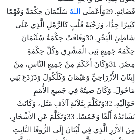
قَضَائِهِ. 29وَأَعْطَى
الله
ُ سُلَيْمَانَ حِكْمَةً وَفَهْمًا
كَثِيرًا جِدًّا، وَرَحْبَةَ قَلْبٍ كَالرَّمْلِ الَّذِي عَلَى
شَاطِئِ الْبَحْرِ. 30وَفَاقَتْ حِكْمَةُ سُلَيْمَانَ
حِكْمَةَ جَمِيعِ بَنِي الْمَشْرِقِ وَكُلَّ حِكْمَةِ
مِصْرَ. 31وَكَانَ أَحْكَمَ مِنْ جَمِيعِ النَّاسِ، مِنْ
إِيثَانَ الأَزْرَاحِيِّ وَهَيْمَانَ وَكَلْكُولَ وَدَرْدَعَ بَنِي
مَاحُولَ. وَكَانَ صِيتُهُ فِي جَمِيعِ الأُمَمِ
حَوَالَيْهِ. 32وَتَكَلَّمَ بِثَلاَثَةِ آلاَفِ مَثَل، وَكَانَتْ
نَشَائِدُهُ أَلْفًا وَخَمْسًا. 33وَتَكَلَّمَ عَنِ الأَشْجَارِ،
مِنَ الأَرْزِ الَّذِي فِي لُبْنَانَ إِلَى الزُّوفَا النَّابِتِ