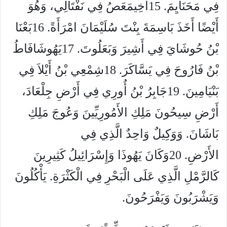
فِي مَحَنَايِمَ. 15أَخِيمَعَصُ فِي نَفْتَالِي، وَهُوَ
أَيْضًا أَخَذَ بَاسِمَةَ بِنْتَ سُلَيْمَانَ امْرَأَةً. 16بَعْنَا
بْنُ حُوشَايَ فِي أَشِيرَ وَبَعَلُوتَ. 17يَهُوشَافَاطُ
بْنُ فَارُوحَ فِي يَسَّاكَرَ. 18شِمْعِي بْنُ أَيْلاَ فِي
بَنْيَامِينَ. 19جَابِرُ بْنُ أُورِي فِي أَرْضِ جِلْعَادَ،
أَرْضِ سِيحُونَ مَلِكِ الأَمُورِيِّينَ وَعُوجَ مَلِكِ
بَاشَانَ. وَوَكِيلٌ وَاحِدٌ الَّذِي فِي
الأَرْضِ. 20وَكَانَ يَهُوذَا وَإِسْرَائِيلُ كَثِيرِينَ
كَالرَّمْلِ الَّذِي عَلَى الْبَحْرِ فِي الْكَثْرَةِ. يَأْكُلُونَ
وَيَشْرَبُونَ وَيَفْرَحُونَ.