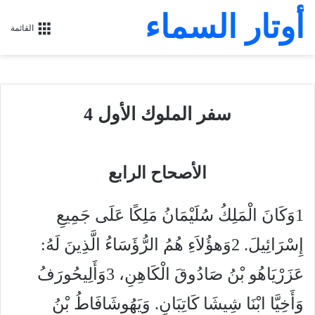
أوتار السماء
القائمة
سفر الملوك الأول 4
الأصحاح الرابع
1وَكَانَ الْمَلِكُ سُلَيْمَانُ مَلِكًا عَلَى جَمِيعِ
إِسْرَائِيلَ. 2وَهؤُلاَءِ هُمُ الرُّؤَسَاءُ الَّذِينَ لَهُ:
عَزَرْيَاهُو بْنُ صَادُوقَ الْكَاهِنِ، 3وَأَلِيحُورَفُ
وَأَخِيَّا ابْنَا شِيشَا كَاتِبَانِ. وَيَهُوشَافَاطُ بْنُ