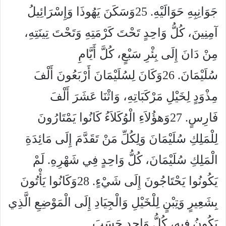
جَوَانِبِهِ حَوَالَيْهِ. 25وَسَكَنَ يَهُوذَا وَإِسْرَائِيلُ
آمِنِينَ، كُلُّ وَاحِدٍ تَحْتَ كَرْمَتِهِ وَتَحْتَ تِينَتِهِ،
مِنْ دَانَ إِلَى بِئْرِ سَبْعٍ، كُلَّ أَيَّامِ
سُلَيْمَانَ. 26وَكَانَ لِسُلَيْمَانَ أَرْبَعُونَ أَلْفَ
مِذْوَدٍ لِخَيْلِ مَرْكَبَاتِهِ، وَاثْنَا عَشَرَ أَلْفَ
فَارِسٍ. 27وَهؤُلاَءِ الْوُكَلاَءُ كَانُوا يَمْتَارُونَ
لِلْمَلِكِ سُلَيْمَانَ وَلِكُلِّ مَنْ تَقَدَّمَ إِلَى مَائِدَةِ
الْمَلِكِ سُلَيْمَانَ، كُلُّ وَاحِدٍ فِي شَهْرِهِ. لَمْ
يَكُونُوا يَحْتَاجُونَ إِلَى شَيْءٍ. 28وَكَانُوا يَأْتُونَ
بِشَعِيرٍ وَتِبْنٍ لِلْخَيْلِ وَالْجِيَادِ إِلَى الْمَوْضِعِ الَّذِي
يَكُونُ فِيهِ، كُلُّ وَاحِدٍ حَسَبَ