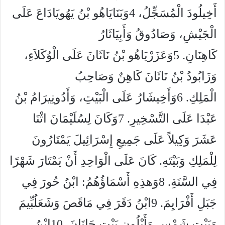
أَخِيلُودَ الْمُسَجِّلُ، 4وَبَنَايَاهُو بْنُ يَهُويَادَاعَ عَلَى
الْجَيْشِ، وَصَادُوقُ وَأَبِيَاثَارُ
كَاهِنَانِ. 5وَعَزَرْيَاهُو بْنُ نَاثَانَ عَلَى الْوُكَلاَءِ،
وَزَابُودُ بْنُ نَاثَانَ كَاهِنٌ وَصَاحِبُ
الْمَلِكِ. 6وَأَخِيشَارُ عَلَى الْبَيْتِ، وَأَدُونِيرَامُ بْنُ
عَبْدَا عَلَى التَّسْخِيرِ. 7وَكَانَ لِسُلَيْمَانَ اثْنَا
عَشَرَ وَكِيلاً عَلَى جَمِيعِ إِسْرَائِيلَ يَمْتَارُونَ
لِلْمَلِكِ وَبَيْتَهِ. كَانَ عَلَى الْوَاحِدِ أَنْ يَمْتَارَ شَهْرًا
فِي السَّنَةِ. 8وَهذِهِ أَسْمَاؤُهُمُ: ابْنُ حُورَ فِي
جَبَلِ أَفْرَايِمَ. 9ابْنُ دَقَرَ فِي مَاقَصَ وَشَعَلُبِّيمَ
وَبَيْتِ شَمْسٍ وَأَيْلُونِ بَيْتِ حَانَانَ. 10ابْنُ