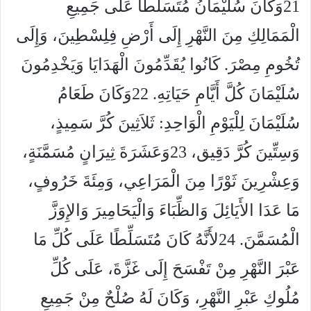
21وَكَانَ سُلَيْمَانُ مُتَسَلِّطًا عَلَى جَمِيعِ
الْمَمَالِكِ مِنَ النَّهْرِ إِلَى أَرْضِ فِلِسْطِينَ، وَإِلَى
تُخُومِ مِصْرَ. كَانُوا يُقَدِّمُونَ الْهَدَايَا وَيَخْدِمُونَ
سُلَيْمَانَ كُلَّ أَيَّامِ حَيَاتِهِ. 22وَكَانَ طَعَامُ
سُلَيْمَانَ لِلْيَوْمِ الْوَاحِدِ: ثَلاَثِينَ كُرَّ سَمِيذٍ،
وَسِتِّينَ كُرَّ دَقِيق، 23وَعَشَرَةَ ثِيرَانٍ مُسَمَّنَةٍ،
وَعِشْرِينَ ثَوْرًا مِنَ الْمَرَاعِي، وَمِئَةَ خَرُوفٍ،
مَا عَدَا الأَيَائِلَ وَالظِّبَاءَ وَالْيَحَامِيرَ وَالإِوَزَّ
الْمُسَمَّنَ. 24لأَنَّهُ كَانَ مُتَسَلِّطًا عَلَى كُلِّ مَا
عَبْرَ النَّهْرِ مِنْ تَفْسَحَ إِلَى غَزَّةَ، عَلَى كُلِّ
مُلُوكِ عَبْرِ النَّهْرِ، وَكَانَ لَهُ صُلْحٌ مِنْ جَمِيعِ