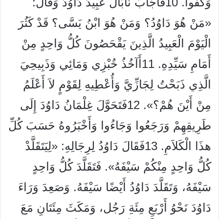
وَكَفُّوا. 10فَأَجَابَ نَابَالُ عَبِيدَ دَاوُدَ وَقَالَ:
«مَنْ هُوَ دَاوُدُ؟ وَمَنْ هُوَ ابْنُ يَسَّى؟ قَدْ كَثُرَ
الْيَوْمَ الْعَبِيدُ الَّذِينَ يَقْحَصُونَ كُلُّ وَاحِدٍ مِنْ
أَمَامِ سَيِّدِهِ. 11أَآخُذُ خُبْزِي وَمَائِي وَذَبِيحِيَ
الَّذِي ذَبَحْتُ لِجَازِّيَّ وَأُعْطِيهِ لِقَوْمٍ لاَ أَعْلَمُ
مِنْ أَيْنَ هُمْ؟». 12فَتَحَوَّلَ غِلْمَانُ دَاوُدَ إِلَى
طَرِيقِهِمْ وَرَجَعُوا وَجَاءُوا وَأَخْبَرُوهُ حَسَبَ كُلِّ
هذَا الْكَلاَمِ. 13فَقَالَ دَاوُدُ لِرِجَالِهِ: «لِيَتَقَلَّدْ
كُلُّ وَاحِدٍ مِنْكُمْ سَيْفَهُ». فَتَقَلَّدَ كُلُّ وَاحِدٍ
سَيْفَهُ، وَتَقَلَّدَ دَاوُدُ أَيْضًا سَيْفَهُ. وَصَعِدَ وَرَاءَ
دَاوُدَ نَحْوُ أَرْبَعِ مِئَةِ رَجُل، وَمَكَثَ مِئَتَانِ مَعَ