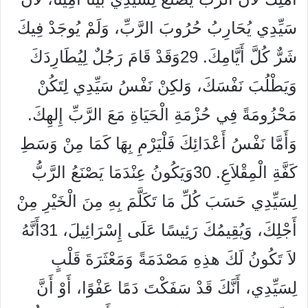
سَيِّدِي يُحَارِبُ حُرُوبَ الرَّبِّ، وَلَمْ يُوجَدْ فِيكَ
شَرٌّ كُلَّ أَيَّامِكَ. 29وَقَدْ قَامَ رَجُلٌ لِيُطَارِدَكَ
وَيَطْلُبَ نَفْسَكَ، وَلكِنْ نَفْسُ سَيِّدِي لِتَكُنْ
مَحْزُومَةً فِي حُزْمَةِ الْحَيَاةِ مَعَ الرَّبِّ إِلهِكَ.
وَأَمَّا نَفْسُ أَعْدَائِكَ فَلْيَرْمِ بِهَا كَمَا مِنْ وَسَطِ
كَفَّةِ الْمِقْلاَعِ. 30وَيَكُونُ عِنْدَمَا يَصْنَعُ الرَّبُّ
لِسَيِّدِي حَسَبَ كُلِّ مَا تَكَلَّمَ بِهِ مِنَ الْخَيْرِ مِنْ
أَجْلِكَ، وَيُقِيمُكَ رَئِيسًا عَلَى إِسْرَائِيلَ، 31أَنَّهُ
لاَ تَكُونُ لَكَ هذِهِ مَصْدَمَةً وَمَعْثَرَةَ قَلْبٍ
لِسَيِّدِي، أَنَّكَ قَدْ سَفَكْتَ دَمًا عَفْوًا، أَوْ أَنَّ