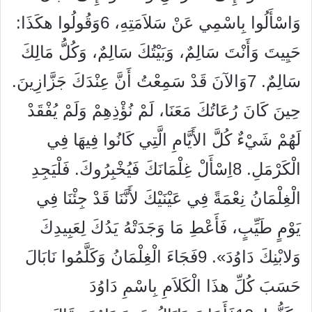
وَاسْأَلُوا بِاسْمِي عَنْ سَلاَمَتِهِ، 6وَقُولُوا هكَذَا:
حَيِيتَ وَأَنْتَ سَالِمٌ، وَبَيْتُكَ سَالِمٌ، وَكُلُّ مَالِكَ
سَالِمٌ. 7وَالآنَ قَدْ سَمِعْتُ أَنَّ عِنْدَكَ جَزَّازِينَ.
حِينَ كَانَ رُعَاتُكَ مَعَنَا، لَمْ نُؤْذِهِمْ وَلَمْ يُفْقَدْ
لَهُمْ شَيْءٌ كُلَّ الأَيَّامِ الَّتِي كَانُوا فِيهَا فِي
الْكَرْمَلِ. 8اِسْأَلْ غِلْمَانَكَ فَيُخْبِرُوكَ. فَلْيَجِدِ
الْغِلْمَانُ نِعْمَةً فِي عَيْنَيْكَ لأَنَّنَا قَدْ جِئْنَا فِي
يَوْمٍ طَيِّبٍ، فَأَعْطِ مَا وَجَدَتْهُ يَدُكَ لِعَبِيدِكَ
وَلابْنِكَ دَاوُدَ». 9فَجَاءَ الْغِلْمَانُ وَكَلَّمُوا نَابَالَ
حَسَبَ كُلِّ هذَا الْكَلاَمِ بِاسْمِ دَاوُدَ