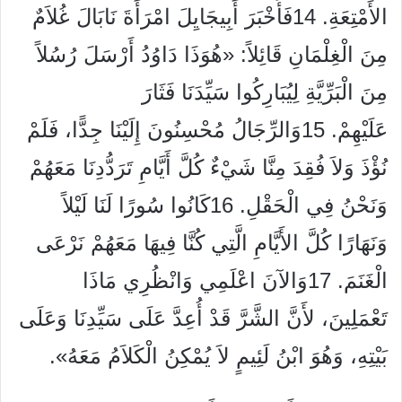
الأَمْتِعَةِ. 14فَأَخْبَرَ أَبِيجَايِلَ امْرَأَةَ نَابَالَ غُلاَمٌ
مِنَ الْغِلْمَانِ قَائِلاً: «هُوَذَا دَاوُدُ أَرْسَلَ رُسُلاً
مِنَ الْبَرِّيَّةِ لِيُبَارِكُوا سَيِّدَنَا فَثَارَ
عَلَيْهِمْ. 15وَالرِّجَالُ مُحْسِنُونَ إِلَيْنَا جِدًّا، فَلَمْ
نُؤْذَ وَلاَ فُقِدَ مِنَّا شَيْءٌ كُلَّ أَيَّامِ تَرَدُّدِنَا مَعَهُمْ
وَنَحْنُ فِي الْحَقْلِ. 16كَانُوا سُورًا لَنَا لَيْلاً
وَنَهَارًا كُلَّ الأَيَّامِ الَّتِي كُنَّا فِيهَا مَعَهُمْ نَرْعَى
الْغَنَمَ. 17وَالآنَ اعْلَمِي وَانْظُرِي مَاذَا
تَعْمَلِينَ، لأَنَّ الشَّرَّ قَدْ أُعِدَّ عَلَى سَيِّدِنَا وَعَلَى
بَيْتِهِ، وَهُوَ ابْنُ لَئِيمٍ لاَ يُمْكِنُ الْكَلاَمُ مَعَهُ».