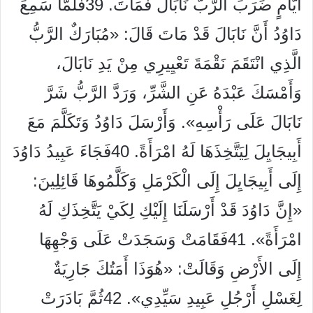
أَيَّامٍ ضَرَبَ الرَّبُّ نَابَالَ فَمَاتَ. 39فَلَمَّا سَمِعَ
دَاوُدُ أَنَّ نَابَالَ قَدْ مَاتَ قَالَ: «مُبَارَكٌ الرَّبُّ
الَّذِي انْتَقَمَ نَقْمَةَ تَعْيِيرِي مِنْ يَدِ نَابَالَ،
وَأَمْسَكَ عَبْدَهُ عَنِ الشَّرِّ، وَرَدَّ الرَّبُّ شَرَّ
نَابَالَ عَلَى رَأْسِهِ». وَأَرْسَلَ دَاوُدُ وَتَكَلَّمَ مَعَ
أَبِيجَايِلَ لِيَتَّخِذَهَا لَهُ امْرَأَةً. 40فَجَاءَ عَبِيدُ دَاوُدَ
إِلَى أَبِيجَايِلَ إِلَى الْكَرْمَلِ وَكَلَّمُوهَا قَائِلِينَ:
«إِنَّ دَاوُدَ قَدْ أَرْسَلَنَا إِلَيْكِ لِكَيْ يَتَّخِذَكِ لَهُ
امْرَأَةً». 41فَقَامَتْ وَسَجَدَتْ عَلَى وَجْهِهَا
إِلَى الأَرْضِ وَقَالَتْ: «هُوَذَا أَمَتُكَ جَارِيَةٌ
لِغَسْلِ أَرْجُلِ عَبِيدِ سَيِّدِي». 42ثُمَّ بَادَرَتْ