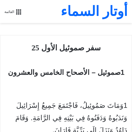
أوتار السماء
القائمة
سفر صموئيل الأول 25
1صموئيل – الأصحاح الخامس والعشرون
1وَمَاتَ صَمُوئِيلُ، فَاجْتَمَعَ جَمِيعُ إِسْرَائِيلَ
وَنَدَبُوهُ وَدَفَنُوهُ فِي بَيْتِهِ فِي الرَّامَةِ. وَقَامَ
دَاوُدُ وَنَزَلَ إِلَى بَرِّيَّةِ فَارَانَ.