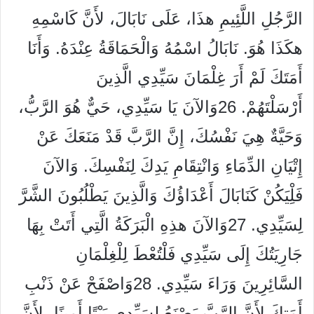
الرَّجُلِ اللَّئِيمِ هذَا، عَلَى نَابَالَ، لأَنَّ كَاسْمِهِ
هكَذَا هُوَ. نَابَالُ اسْمُهُ وَالْحَمَاقَةُ عِنْدَهُ. وَأَنَا
أَمَتَكَ لَمْ أَرَ غِلْمَانَ سَيِّدِي الَّذِينَ
أَرْسَلْتَهُمْ. 26وَالآنَ يَا سَيِّدِي، حَيٌّ هُوَ الرَّبُّ،
وَحَيَّةٌ هِيَ نَفْسُكَ، إِنَّ الرَّبَّ قَدْ مَنَعَكَ عَنْ
إِتْيَانِ الدِّمَاءِ وَانْتِقَامِ يَدِكَ لِنَفْسِكَ. وَالآنَ
فَلِْيَكُنْ كَنَابَالَ أَعْدَاؤُكَ وَالَّذِينَ يَطْلُبُونَ الشَّرَّ
لِسَيِّدِي. 27وَالآنَ هذِهِ الْبَرَكَةُ الَّتِي أَتَتْ بِهَا
جَارِيَتُكَ إِلَى سَيِّدِي فَلْتُعْطَ لِلْغِلْمَانِ
السَّائِرِينَ وَرَاءَ سَيِّدِي. 28وَاصْفَحْ عَنْ ذَنْبِ
أَمَتِكَ لأَنَّ الرَّبَّ يَصْنَعُ لِسَيِّدِي بَيْتًا أَمِينًا، لأَنَّ