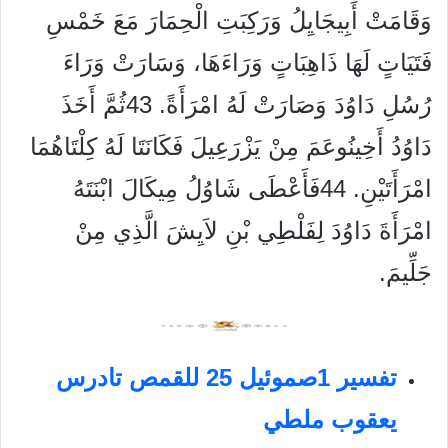
وَقَامَتْ أَبِيجَايِلُ وَرَكِبَتِ الْحِمَارَ مَعَ خَمْسِ
فَتَيَاتٍ لَهَا ذَاهِبَاتٍ وَرَاءَهَا، وَسَارَتْ وَرَاءَ
رُسُلِ دَاوُدَ وَصَارَتْ لَهُ امْرَأَةً. 43ثُمَّ أَخَذَ
دَاوُدُ أَخِينُوعَمَ مِنْ يَزْرَعِيلَ فَكَانَتَا لَهُ كِلْتَاهُمَا
امْرَأَتَيْنِ. 44فَأَعْطَى شَاوُلُ مِيكَالَ ابْنَتَهُ
امْرَأَةَ دَاوُدَ لِفَلْطِي بْنِ لاَيِشَ الَّذِي مِنْ
جَلِّيمَ.
تفسير 1صموئيل 25 للقمص تادرس
يعقوب ملطي