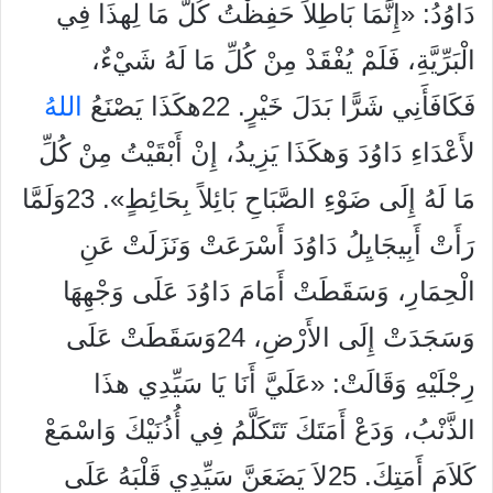
دَاوُدُ: «إِنَّمَا بَاطِلاً حَفِظْتُ كُلَّ مَا لِهذَا فِي
الْبَرِّيَّةِ، فَلَمْ يُفْقَدْ مِنْ كُلِّ مَا لَهُ شَيْءٌ،
فَكَافَأَنِي شَرًّا بَدَلَ خَيْرٍ. 22هكَذَا يَصْنَعُ
الله
لأَعْدَاءِ دَاوُدَ وَهكَذَا يَزِيدُ، إِنْ أَبْقَيْتُ مِنْ كُلِّ
مَا لَهُ إِلَى ضَوْءِ الصَّبَاحِ بَائِلاً بِحَائِطٍ». 23وَلَمَّا
رَأَتْ أَبِيجَايِلُ دَاوُدَ أَسْرَعَتْ وَنَزَلَتْ عَنِ
الْحِمَارِ، وَسَقَطَتْ أَمَامَ دَاوُدَ عَلَى وَجْهِهَا
وَسَجَدَتْ إِلَى الأَرْضِ، 24وَسَقَطَتْ عَلَى
رِجْلَيْهِ وَقَالَتْ: «عَلَيَّ أَنَا يَا سَيِّدِي هذَا
الذَّنْبُ، وَدَعْ أَمَتَكَ تَتَكَلَّمُ فِي أُذُنَيْكَ وَاسْمَعْ
كَلاَمَ أَمَتِكَ. 25لاَ يَضَعَنَّ سَيِّدِي قَلْبَهُ عَلَى