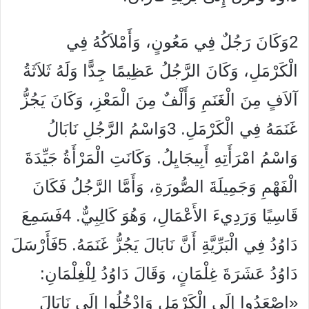
2وَكَانَ رَجُلٌ فِي مَعُونٍ، وَأَمْلاَكُهُ فِي
الْكَرْمَلِ، وَكَانَ الرَّجُلُ عَظِيمًا جِدًّا وَلَهُ ثَلاَثَةُ
آلاَفٍ مِنَ الْغَنَمِ وَأَلْفٌ مِنَ الْمَعْزِ، وَكَانَ يَجُزُّ
غَنَمَهُ فِي الْكَرْمَلِ. 3وَاسْمُ الرَّجُلِ نَابَالُ
وَاسْمُ امْرَأَتِهِ أَبِيجَايِلُ. وَكَانَتِ الْمَرْأَةُ جَيِّدَةَ
الْفَهْمِ وَجَمِيلَةَ الصُّورَةِ، وَأَمَّا الرَّجُلُ فَكَانَ
قَاسِيًا وَرَدِيءَ الأَعْمَالِ، وَهُوَ كَالِبِيٌّ. 4فَسَمِعَ
دَاوُدُ فِي الْبَرِّيَّةِ أَنَّ نَابَالَ يَجُزُّ غَنَمَهُ. 5فَأَرْسَلَ
دَاوُدُ عَشَرَةَ غِلْمَانٍ، وَقَالَ دَاوُدُ لِلْغِلْمَانِ:
«اصْعَدُوا إِلَى الْكَرْمَلِ وَادْخُلُوا إِلَى نَابَالَ