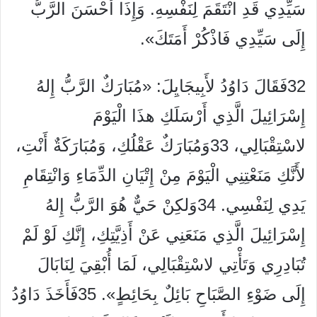
سَيِّدِي قَدِ انْتَقَمَ لِنَفْسِهِ. وَإِذَا أَحْسَنَ الرَّبُّ
إِلَى سَيِّدِي فَاذْكُرْ أَمَتَكَ».
32فَقَالَ دَاوُدُ لأَبِيجَايِلَ: «مُبَارَكٌ الرَّبُّ إِلهُ
إِسْرَائِيلَ الَّذِي أَرْسَلَكِ هذَا الْيَوْمَ
لاسْتِقْبَالِي، 33وَمُبَارَكٌ عَقْلُكِ، وَمُبَارَكَةٌ أَنْتِ،
لأَنَّكِ مَنَعْتِنِي الْيَوْمَ مِنْ إِتْيَانِ الدِّمَاءِ وَانْتِقَامِ
يَدِي لِنَفْسِي. 34وَلكِنْ حَيٌّ هُوَ الرَّبُّ إِلهُ
إِسْرَائِيلَ الَّذِي مَنَعَنِي عَنْ أَذِيَّتِكِ، إِنَّكِ لَوْ لَمْ
تُبَادِرِي وَتَأْتِي لاسْتِقْبَالِي، لَمَا أُبْقِيَ لِنَابَالَ
إِلَى ضَوْءِ الصَّبَاحِ بَائِلٌ بِحَائِطٍ». 35فَأَخَذَ دَاوُدُ