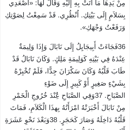
مِنْ يَدِهَا مَا أَتَتْ بِهِ إِلَيْهِ وَقَالَ لَهَا: «اصْعَدِي
بِسَلاَمٍ إِلَى بَيْتِكِ. اُنْظُرِي. قَدْ سَمِعْتُ لِصَوْتِكِ
وَرَفَعْتُ وَجْهَكِ».
36فَجَاءَتْ أَبِيجَايِلُ إِلَى نَابَالَ وَإِذَا وَلِيمَةٌ
عِنْدَهُ فِي بَيْتِهِ كَوَلِيمَةِ مَلِكٍ. وَكَانَ نَابَالُ قَدْ
طَابَ قَلْبُهُ وَكَانَ سَكْرَانَ جِدًّا، فَلَمْ تُخْبِرْهُ
بِشَيْءٍ صَغِيرٍ أَوْ كَبِيرٍ إِلَى ضَوْءِ
الصَّبَاحِ. 37وَفِي الصَّبَاحِ عَُِنْدَ خُرُوجِ الْخَمْرِ
مِنْ نَابَالَ أَخْبَرَتْهُ امْرَأَتُهُ بِهذَا الْكَلاَمِ، فَمَاتَ
قَلْبُهُ دَاخِلَهُ وَصَارَ كَحَجَرٍ. 38وَبَعْدَ نَحْوِ عَشَرَةِ