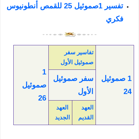
تفسير 1صموئيل 25 للقمص أنطونيوس
فكري
تفاسير سفر
صموئيل الأول
1
1 صموئيل
سفر صموئيل
صموئيل
24
الأول
26
العهد
العهد
القديم
الجديد