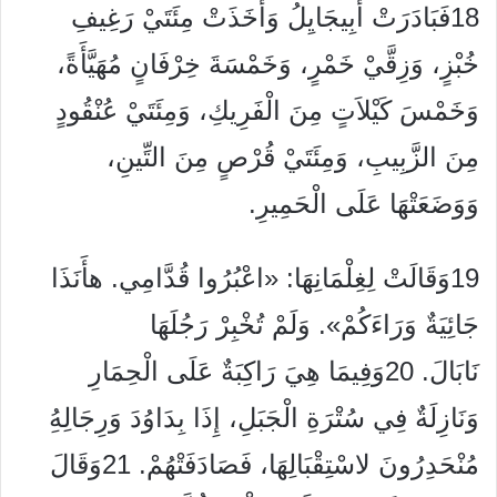
18فَبَادَرَتْ أَبِيجَايِلُ وَأَخَذَتْ مِئَتَيْ رَغِيفِ
خُبْزٍ، وَزِقَّيْ خَمْرٍ، وَخَمْسَةَ خِرْفَانٍ مُهَيَّأَةً،
وَخَمْسَ كَيْلاَتٍ مِنَ الْفَرِيكِ، وَمِئَتَيْ عُنْقُودٍ
مِنَ الزَّبِيبِ، وَمِئَتَيْ قُرْصٍ مِنَ التِّينِ،
وَوَضَعَتْهَا عَلَى الْحَمِيرِ.
19وَقَالَتْ لِغِلْمَانِهَا: «اعْبُرُوا قُدَّامِي. هأَنَذَا
جَائِيَةٌ وَرَاءَكُمْ». وَلَمْ تُخْبِرْ رَجُلَهَا
نَابَالَ. 20وَفِيمَا هِيَ رَاكِبَةٌ عَلَى الْحِمَارِ
وَنَازِلَةٌ فِي سُتْرَةِ الْجَبَلِ، إِذَا بِدَاوُدَ وَرِجَالِهُِ
مُنْحَدِرُونَ لاسْتِقْبَالِهَا، فَصَادَفَتْهُمْ. 21وَقَالَ