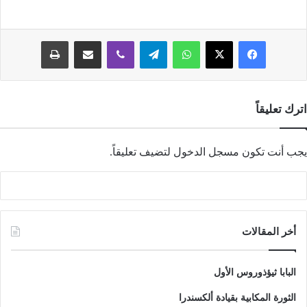
فيسبوك
‫X
واتساب
تيلقرام
ڤايبر
مشاركة عبر البريد
طباعة
اترك تعليقاً
يجب أنت تكون
مسجل الدخول
لتضيف تعليقاً.
أخر المقالات
البابا ثيؤذوروس الأول
الثورة المكابية بقيادة ألكسندرا