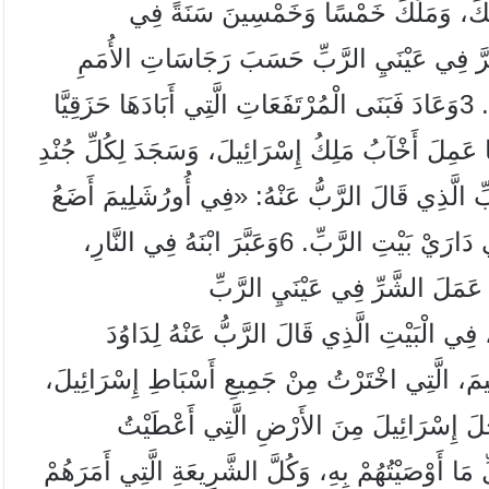
َلَكَ، وَمَلَكَ خَمْسًا وَخَمْسِينَ سَنَةً فِي
مِّهِ حَفْصِيبَةُ. 2وَعَمِلَ الشَّرَّ فِي عَيْنَيِ الرَّبِّ حَسَبَ رَجَاسَاتِ الأُمَمِ
الَّذِينَ طَرَدَهُمُ الرَّبُّ مِنْ أَمَامِ بَنِي إِسْرَائِيلَ. 3وَعَادَ فَبَنَى الْمُرْتَفَعَاتِ الَّتِي أَبَادَهَا حَزَقِيَّا
َا عَمِلَ أَخْآبُ مَلِكُ إِسْرَائِيلَ، وَسَجَدَ لِكُلِّ جُنْدِ
ي بَيْتِ الرَّبِّ الَّذِي قَالَ الرَّبُّ عَنْهُ: «فِي أُورُشَلِيمَ أَضَعُ
اسْمِي». 5وَبَنَى مَذَابحَ لِكُلِّ جُنْدِ السَّمَاءِ فِي دَارَيْ بَيْتِ الرَّبِّ. 6وَعَبَّرَ ابْنَهُ فِي النَّارِ،
َ عَمَلَ الشَّرِّ فِي عَيْنَيِ الرَّبِّ
 عَمِلَ، فِي الْبَيْتِ الَّذِي قَالَ الرَّبُّ عَنْهُ لِدَاوُدَ
مَ، الَّتِي اخْتَرْتُ مِنْ جَمِيعِ أَسْبَاطِ إِسْرَائِيلَ،
َعُودُ أُزَحْزِحُ رِجْلَ إِسْرَائِيلَ مِنَ الأَرْضِ الَّتِي أَعْطَيْتُ
ا أَوْصَيْتُهُمْ بِهِ، وَكُلَّ الشَّرِيعَةِ الَّتِي أَمَرَهُمْ