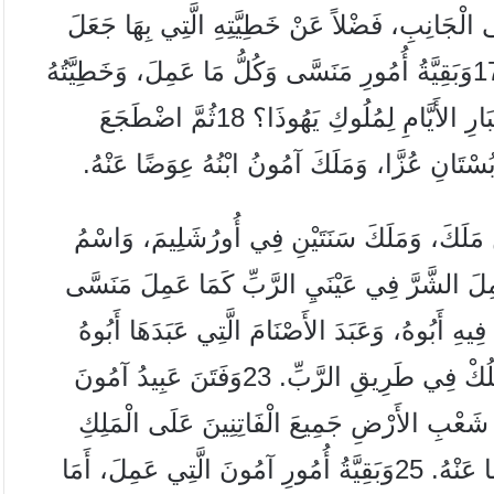
ى الْجَانِبِ، فَضْلاً عَنْ خَطِيَّتِهِ الَّتِي بِهَا جَعَلَ
يَهُوذَا يُخْطِئُ بِعَمَلِ الشَّرِّ فِي عَيْنَيِ الرَّبِّ. 17وَبَقِيَّةُ أُمُورِ مَنَسَّى وَكُلُّ مَا عَمِلَ، وَخَطِيَّتُهُ
الَّتِي أَخْطَأَ بِهَا، أَمَا هِيَ مَكْتُوبَةٌ فِي سِفْرِ أَخْبَارِ الأَيَّامِ لِمُلُوكِ يَهُوذَا؟ 18ثُمَّ اضْطَجَعَ
ُسْتَانِ عُزَّا، وَمَلَكَ آمُونُ ابْنُهُ عِوَضًا عَنْهُ.
َ مَلَكَ، وَمَلَكَ سَنَتَيْنِ فِي أُورُشَلِيمَ، وَاسْمُ
شُلَّمَةُ بِنْتُ حَارُوصَ مِنْ يَطْبَةَ. 20وَعَمِلَ الشَّرَّ فِي عَيْنَيِ الرَّبِّ كَمَا عَمِلَ مَنَسَّى
َ فِيهِ أَبُوهُ، وَعَبَدَ الأَصْنَامَ الَّتِي عَبَدَهَا أَبُوهُ
وَسَجَدَ لَهَا. 22وَتَرَكَ الرَّبَّ إِلهَ آبَائِهِ وَلَمْ يَسْلُكْ فِي طَرِيقِ الرَّبِّ. 23وَفَتَنَ عَبِيدُ آمُونَ
لِكَ فِي بَيْتِهِ. 24فَضَرَبَ كُلُّ شَعْبِ الأَرْضِ جَمِيعَ الْفَاتِنِينَ عَلَى الْمَلِكِ
آمُونَ، وَمَلَّكَ شَعْبُ الأَرْضِ يُوشِيَّا ابْنَهُ عِوَضًا عَنْهُ. 25وَبَقِيَّةُ أُمُورِ آمُونَ الَّتِي عَمِلَ، أَمَا