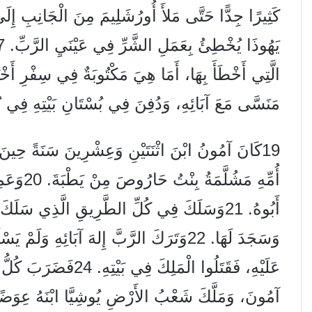
كَثِيرًا جِدًّا حَتَّى مَلأَ أُورُشَلِيمَ مِنَ الْجَانِبِ إِلَ
مَنَسَّى مَعَ آبَائِهِ، وَدُفِنَ فِي بُسْتَانِ بَيْتِهِ فِي ب
19كَانَ آمُونُ ابْنَ اثْنَتَيْنِ وَعِشْرِينَ سَنَةً حِين
أُمِّهِ مَ
أَبُوهُ. 21وَسَلَكَ فِي كُلِّ الطَّرِيقِ الَّذِي سَلَك
عَلَيْهِ، فَقَتَلُوا الْمَ