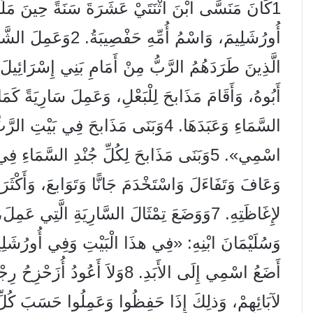
1كَانَ مَنَسَّى ابْنَ اثْنَتَيْ عَشَرَةَ سَنَةً حِينَ م
أُورُشَلِيمَ، وَاسْمُ أُ
أَبُوهُ، وَأَقَامَ مَذَابحَ لِلْبَعْلِ، وَعَمِلَ سَارِيَةً كَم
السَّمَاءِ وَعَبَدَهَا. 4وَبَنَى مَذَابحَ فِ
وَعَافَ وَتَفَاءَلَ وَاسْتَخْدَمَ جَانًّا وَتَوَابعَ، وَأَكْثَر
لإِغَاظَتِهِ. 7وَوَضَعَ تِمْثَالَ السَّارِيَةِ الَّتِي
وَسُلَيْمَانَ ابْنِهِ: «فِي هذَا الْبَيْتِ وَفِي أُورُشَلِي
أَضَعُ اسْمِي إِلَى الأَبَدِ. 8وَلاَ أ
لآبَائِهِمْ، وَذلِكَ إِذَا حَفِظُوا وَعَمِلُوا حَسَبَ كُلِّ مَ