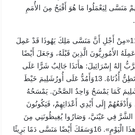
، بَلْ أَضَلَّهُمْ مَنَسَّى لِيَعْمَلُوا مَا هُوَ أَقْبَحُ مِنَ الأُمَمِ
.
10وَتَكَلَّمَ الرَّبُّ عَنْ يَدِ عَبِيدِهِ الأَنْبِيَاءِ قَائِلاً: 11«مِنْ أَجْلِ أَنَّ مَنَسَّى مَلِكَ يَهُوذَا قَدْ عَمِلَ
لَهُ الأَمُورِيُّونَ الَّذِينَ قَبْلَهُ، وَجَعَلَ أَيْضًا
لِذلِكَ هكَذَا قَالَ الرَّبُّ إِلهُ إِسْرَائِيلَ: هأَنَذَا جَالِبٌ شَرًّا عَلَى
أُورُشَلِيمَ وَيَهُوذَا حَتَّى أَنَّ كُلَّ مَنْ يَسْمَعُ بِهِ تَطِنُّ أُذُنَاهُ. 13وَأَمُدُّ عَلَى أُورُشَلِيمَ خَيْطَ
َلِيمَ كَمَا يَمْسَحُ وَاحِدٌ الصَّحْنَ. يَمْسَحُهُ
بَقِيَّةَ مِيرَاثِي، وَأَدْفَعُهُمْ إِلَى أَيْدِي أَعْدَائِهِمْ، فَيَكُونُونَ
ِ أَعْدَائِهِمْ، 15لأَنَّهُمْ عَمِلُوا الشَّرَّ فِي عَيْنَيَّ، وَصَارُوا يُغِيظُونَنِي مِنَ
الْيَوْمِ الَّذِي فِيهِ خَرَجَ آبَاؤُهُمْ مِنْ مِصْرَ إِلَى هذَا الْيَوْمِ». 16وَسَفَكَ أَيْضًا مَنَسَّى دَمًا بَرِيئًا