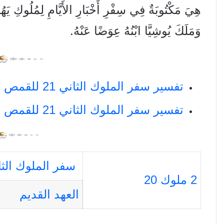
وَمَلَكَ يُوشِيَّا ابْنُهُ عِوَضًا عَنْهُ.
تفسير سفر الملوك الثاني 21 للقمص تادرس يعقوب ملطي
تفسير سفر الملوك الثاني 21 للقمص انطونيوس فكري
سفر الملوك الثا
2 ملوك 20
العهد القديم