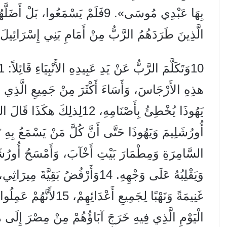
بِهَا عَبْدِي مُوسَى». 9فَلَمْ يَسْمَعُوا
الَّذِينَ طَرَدَهُمُ الرَّبُّ مِنْ أَمَامِ بَنِي إِسْرَائِيلَ
هذِهِ الأَرْجَاسَ، وَأَسَاءَ أَكْثَرَ مِنْ جَمِيعِ الَّذِي عَمِ
يَهُوذَا يُخْطِئُ بِأَصْنَامِهِ، 12
السَّامِرَةِ وَمِطْمَارَ بَيْتِ أَخْآبَ، وَأَمْسَحُ أُورُش
وَيَقْلِبُهُ عَلَى وَجْهِهِ. 14وَأَرْفُضُ 
غَنِيمَةً وَنَهْبًا لِجَمِيع