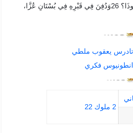
هِيَ مَكْتُوبَةٌ فِي سِفْرِ أَخْبَارِ الأَيَّامِ لِمُلُوكِ يَهُوذَا؟ 26وَدُفِنَ فِي قَبْرِهِ فِي بُسْتَانِ عُزَّا،
ني
2 ملوك 22