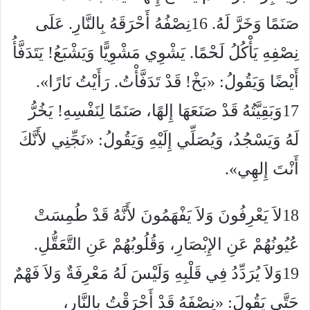
صَنَمًا وَخَرَّ لَهُ.
16
نِصْفُهُ أَحْرَقَهُ بِالنَّارِ. عَلَى
نِصْفِهِ يَأْكُلُ لَحْمًا. يَشْوِي مَشْوِيًّا وَيَشْبَعُ! يَتَدَفَّأُ
أَيْضًا وَيَقُولُ: «بَخْ! قَدْ تَدَفَّأْتُ. رَأَيْتُ نَارًا».
17
وَبَقِيَّتُهُ قَدْ صَنَعَهَا إِلهًا، صَنَمًا لِنَفْسِهِ! يَخُرُّ
لَهُ وَيَسْجُدُ، وَيُصَلِّي إِلَيْهِ وَيَقُولُ: «نَجِّنِي لأَنَّكَ
أَنْتَ إِلهِي».
18
لاَ يَعْرِفُونَ وَلاَ يَفْهَمُونَ لأَنَّهُ قَدْ طُمِسَتْ
عُيُونُهُمْ عَنِ الإِبْصَارِ، وَقُلُوبُهُمْ عَنِ التَّعَقُّلِ.
19
وَلاَ يُرَدِّدُ فِي قَلْبِهِ وَلَيْسَ لَهُ مَعْرِفَةٌ وَلاَ فَهْمٌ
حَتَّى يَقُولَ: «نِصْفَهُ قَدْ أَحْرَقْتُ بِالنَّارِ،