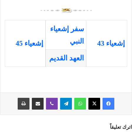
سفر إشعياء
النبي
إشعياء 43
إشعياء 45
العهد القديم
فيسبوك
‫X
واتساب
تيلقرام
ڤايبر
مشاركة عبر البريد
طباعة
اترك تعليقاً