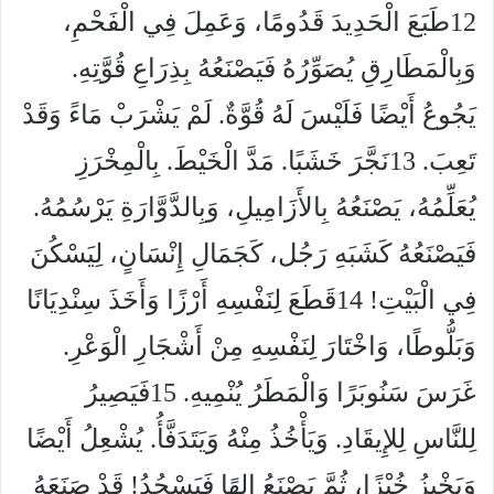
12
طَبَعَ الْحَدِيدَ قَدُومًا، وَعَمِلَ فِي الْفَحْمِ،
وَبِالْمَطَارِقِ يُصَوِّرُهُ فَيَصْنَعُهُ بِذِرَاعِ قُوَّتِهِ.
يَجُوعُ أَيْضًا فَلَيْسَ لَهُ قُوَّةٌ. لَمْ يَشْرَبْ مَاءً وَقَدْ
تَعِبَ.
13
نَجَّرَ خَشَبًا. مَدَّ الْخَيْطَ. بِالْمِخْرَزِ
يُعَلِّمُهُ، يَصْنَعُهُ بِالأَزَامِيلِ، وَبِالدَّوَّارَةِ يَرْسُمُهُ.
فَيَصْنَعُهُ كَشَبَهِ رَجُل، كَجَمَالِ إِنْسَانٍ، لِيَسْكُنَ
فِي الْبَيْتِ!
14
قَطَعَ لِنَفْسِهِ أَرْزًا وَأَخَذَ سِنْدِيَانًا
وَبَلُّوطًا، وَاخْتَارَ لِنَفْسِهِ مِنْ أَشْجَارِ الْوَعْرِ.
غَرَسَ سَنُوبَرًا وَالْمَطَرُ يُنْمِيهِ.
15
فَيَصِيرُ
لِلنَّاسِ لِلإِيقَادِ. وَيَأْخُذُ مِنْهُ وَيَتَدَفَّأُ. يُشْعِلُ أَيْضًا
وَيَخْبِزُ خُبْزًا، ثُمَّ يَصْنَعُ إِلهًا فَيَسْجُدُ! قَدْ صَنَعَهُ