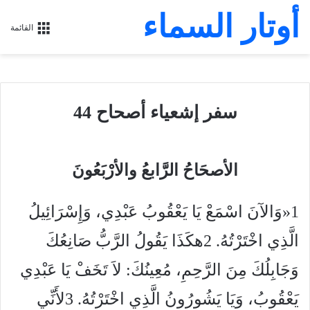
أوتار السماء
القائمة
سفر إشعياء أصحاح 44
الأصحَاحُ الرَّابعُ والأرْبَعُونَ
1
«وَالآنَ اسْمَعْ يَا يَعْقُوبُ عَبْدِي، وَإِسْرَائِيلُ
الَّذِي اخْتَرْتُهُ.
2
هكَذَا يَقُولُ الرَّبُّ صَانِعُكَ
وَجَابِلُكَ مِنَ الرَّحِمِ، مُعِينُكَ: لاَ تَخَفْ يَا عَبْدِي
يَعْقُوبُ، وَيَا يَشُورُونُ الَّذِي اخْتَرْتُهُ.
3
لأَنِّي