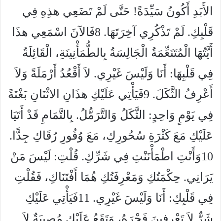
الأَبَدِ أَكُونُ سَيِّدَةً! حَتَّى لَمْ تَضَعِي هذِهِ فِي
قَلْبِكِ. لَمْ تَذْكُرِي آخِرَتَهَا.
8
فَالآنَ اسْمَعِي هذَا
أَيَّتُهَا الْمُتَنَعِّمَةُ الْجَالِسَةُ بِالطُّمَأْنِينَةِ، الْقَائِلَةُ
فِي قَلْبِهَا: أَنَا وَلَيْسَ غَيْرِي. لاَ أَقْعُدُ أَرْمَلَةً وَلاَ
أَعْرِفُ الثَّكَلَ.
9
فَيَأْتِي عَلَيْكِ هذَانِ الاثْنَانِ بَغْتَةً
فِي يَوْمٍ وَاحِدٍ: الثَّكَلُ وَالتَّرَمُّلُ. بِالتَّمَامِ قَدْ أَتَيَا
عَلَيْكِ مَعَ كَثْرَةِ سُحُورِكِ، مَعَ وُفُورِ رُقَاكِ جِدًّا.
10
وَأَنْتِ اطْمَأْنَنْتِ فِي شَرِّكِ. قُلْتِ: لَيْسَ مَنْ
يَرَانِي. حِكْمَتُكِ وَمَعْرِفَتُكِ هُمَا أَفْتَنَاكِ، فَقُلْتِ
فِي قَلْبِكِ: أَنَا وَلَيْسَ غَيْرِي.
11
فَيَأْتِي عَلَيْكِ
شَرٌّ لاَ تَعْرِفِينَ فَجْرَهُ، وَتَقَعُ عَلَيْكِ مُصِيبَةٌ لاَ