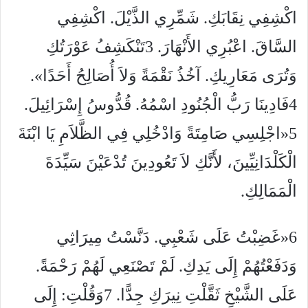
اكْشِفِي نِقَابَكِ. شَمِّرِي الذَّيْلَ. اكْشِفِي
السَّاقَ. اعْبُرِي الأَنْهَارَ.
3
تَنْكَشِفُ عَوْرَتُكِ
وَتُرَى مَعَارِيكِ. آخُذُ نَقْمَةً وَلاَ أُصَالِحُ أَحَدًا».
4
فَادِينَا رَبُّ الْجُنُودِ اسْمُهُ. قُدُّوسُ إِسْرَائِيلَ.
5
«اجْلِسِي صَامِتَةً وَادْخُلِي فِي الظَّلاَمِ يَا ابْنَةَ
الْكَلْدَانِيِّينَ، لأَنَّكِ لاَ تَعُودِينَ تُدْعَيْنَ سَيِّدَةَ
الْمَمَالِكِ.
6
«غَضِبْتُ عَلَى شَعْبِي. دَنَّسْتُ مِيرَاثِي
وَدَفَعْتُهُمْ إِلَى يَدِكِ. لَمْ تَصْنَعِي لَهُمْ رَحْمَةً.
عَلَى الشَّيْخِ ثَقَّلْتِ نِيرَكِ جِدًّا.
7
وَقُلْتِ: إِلَى