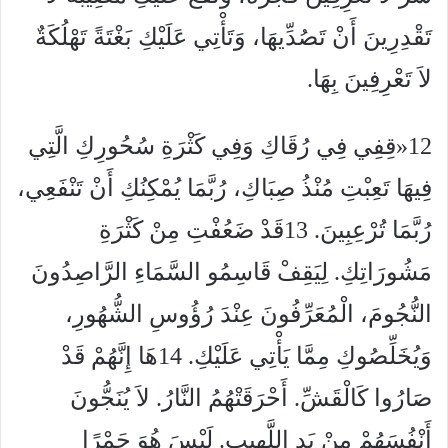
تَقْدِرِينَ أَنْ تَصُدِّيهَا، وَتَأْتِي عَلَيْكِ بَغْتَةً تَهْلُكَةٌ
لاَ تَعْرِفِينَ بِهَا.
12
«قِفِي فِي رُقَاكِ وَفِي كَثْرَةِ سُحُورِكِ الَّتِي
فِيهَا تَعِبْتِ مُنْذُ صِبَاكِ، رُبَّمَا يُمْكِنُكِ أَنْ تَنْفَعِي،
رُبَّمَا تُرْعِبِينَ.
13
قَدْ ضَعُفْتِ مِنْ كَثْرَةِ
مَشُورَاتِكِ. لِيَقِفْ قَاسِمُو السَّمَاءِ الرَّاصِدُونَ
النُّجُومَ، الْمُعَرِّفُونَ عِنْدَ رُؤُوسِ الشُّهُورِ،
وَيُخَلِّصُوكِ مِمَّا يَأْتِي عَلَيْكِ.
14
هَا إِنَّهُمْ قَدْ
صَارُوا كَالْقَشِّ. أَحْرَقَتْهُمُ النَّارُ. لاَ يُنَجُّونَ
أَنْفُسَهُمْ مِنْ يَدِ اللَّهِيبِ. لَيْسَ هُوَ جَمْرًا