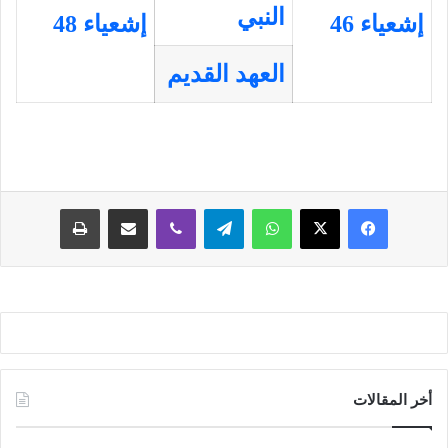
النبي
إشعياء 46
إشعياء 48
العهد القديم
فيسبوك
‫X
واتساب
تيلقرام
ڤايبر
مشاركة عبر البريد
طباعة
أخر المقالات