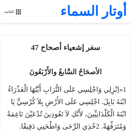
أوتار السماء
القائمة
سفر إشعياء أصحاح 47
الأصحَاحُ السَّابعُ والأَرْبَعُونَ
1
«اِنْزِلِي وَاجْلِسِي عَلَى التُّرَابِ أَيَّتُهَا الْعَذْرَاءُ
ابْنَةَ بَابِلَ. اجْلِسِي عَلَى الأَرْضِ بِلاَ كُرْسِيٍّ يَا
ابْنَةَ الْكَلْدَانِيِّينَ، لأَنَّكِ لاَ تَعُودِينَ تُدْعَيْنَ نَاعِمَةً
وَمُتَرَفِّهَةً.
2
خُذِي الرَّحَى وَاطْحَنِي دَقِيقًا.