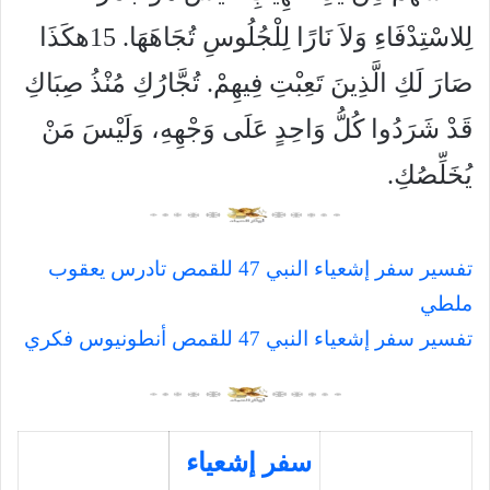
لِلاسْتِدْفَاءِ وَلاَ نَارًا لِلْجُلُوسِ تُجَاهَهَا.
15
هكَذَا
صَارَ لَكِ الَّذِينَ تَعِبْتِ فِيهِمْ. تُجَّارُكِ مُنْذُ صِبَاكِ
قَدْ شَرَدُوا كُلُّ وَاحِدٍ عَلَى وَجْهِهِ، وَلَيْسَ مَنْ
يُخَلِّصُكِ.
تفسير سفر إشعياء النبي 47 للقمص تادرس يعقوب
ملطي
تفسير سفر إشعياء النبي 47 للقمص أنطونيوس فكري
سفر إشعياء