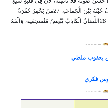
ا حَسَّنَ صَوْتَهُ فَلاَ تَأْتَمِنْهُ، لأَنَّ فِي قَلْبِهِ سَبْعَ
خُبْثَهُ بَيْنَ الْجَمَاعَةِ.
27
مَنْ يَحْفِرُ حُفْرَةً
.
28
اَللِّسَانُ الْكَاذِبُ يُبْغِضُ مُنْسَحِقِيهِ، وَالْفَمُ