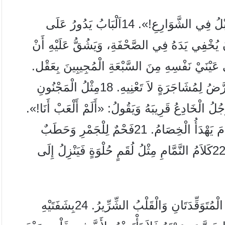
بْلُ فِي الشَّوَارِعِ!».
14
اَلْبَابُ يَدُورُ عَلَى
ُ يُخْفِي يَدَهُ فِي الصَّحْفَةِ، وَيَشُقُّ عَلَيْهِ أَنْ
 عَيْنَيْ نَفْسِهِ مِنَ السَّبْعَةِ الْمُجِيبِينَ بِعَقْل.
َّضُ لِمُشَاجَرَةٍ لاَ تَعْنِيهِ.
18
مِثْلُ الْمَجْنُونِ
ُلُ الْخَادِعُ قَرِيبَهُ وَيَقُولُ: «أَلَمْ أَلْعَبْ أَنَا!».
مَ يَهْدَأُ الْخِصَامُ.
21
فَحْمٌ لِلْجَمْرِ وَحَطَبٌ
2
كَلاَمُ النَّمَّامِ مِثْلُ لُقَمٍ حُلْوَةٍ فَيَنْزِلُ إِلَى
ُتَوَقِّدَتَانِ وَالْقَلْبُ الشِّرِّيرُ.
24
بِشَفَتَيْهِ