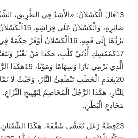
13
قَالَ الْكَسْلاَنُ: «الأَسَدُ فِي الطَّرِيقِ، الشِّ
صَائِرِهِ، وَالْكَسْلاَنُ عَلَى فِرَاشِهِ.
15
اَلْكَسْلاَن
يَرُدَّهَا إِلَى فَمِهِ.
16
اَلْكَسْلاَنُ أَوْفَرُ حِكْمَةً فِي
17
كَمُمْسِكٍ أُذُنَيْ كَلْبٍ، هكَذَا مَنْ يَعْبُرُ وَيَتَعَر
الَّذِي يَرْمِي نَارًا وَسِهَامًا وَمَوْتًا،
19
هكَذَا الرَّج
20
بِعَدَمِ الْحَطَبِ تَنْطَفِئُ النَّارُ، وَحَيْثُ لاَ نَمَّا
لِلنَّارِ، هكَذَا الرَّجُلُ الْمُخَاصِمُ لِتَهْيِيجِ النِّزَاعِ.
2
مَخَادِعِ الْبَطْنِ.
23
فِضَّةُ زَغَل تُغَشِّي شَقْفَةً، هكَذَا الشَّفَتَانِ الْم