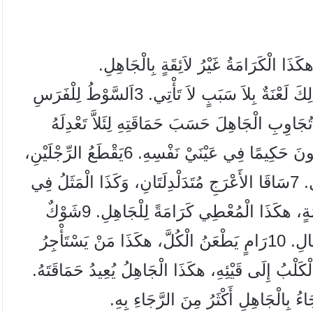
َا الْكَرَامَةُ غَيْرُ لاَئِقَةٍ بِالْجَاهِلِ.
ِكَ لَعْنَةٌ بِلاَ سَبَبٍ لاَ تَأْتِي.
3
اَلسَّوْطُ لِلْفَرَسِ
تُجَاوِبِ الْجَاهِلَ حَسَبَ حَمَاقَتِهِ لِئَلاَّ تَعْدِلَهُ
كُونَ حَكِيمًا فِي عَيْنَيْ نَفْسِهِ.
6
يَقْطَعُ الرِّجْلَيْنِ،
ل.
7
سَاقَا الأَعْرَجِ مُتَدَلْدِلَتَانِ، وَكَذَا الْمَثَلُ فِي
ةٍ، هكَذَا الْمُعْطِي كَرَامَةً لِلْجَاهِلِ.
9
شَوْكٌ
ّالِ.
10
رَامٍ يَطْعَنُ الْكُلَّ، هكَذَا مَنْ يَسْتَأْجِرُ
لْكَلْبُ إِلَى قَيْئِهِ، هكَذَا الْجَاهِلُ يُعِيدُ حَمَاقَتَهُ.
ُ بِالْجَاهِلِ أَكْثَرُ مِنَ الرَّجَاءِ بِهِ.