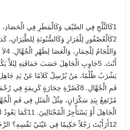
1
كَالثَّلْجِ فِي الصَّيْفِ وَكَالْمَطَرِ فِي الْحَصَادِ، هكَذ
2
كَالْعُصْفُورِ لِلْفَرَارِ وَكَالسُّنُونَةِ لِلطَّيَرَانِ، كَذل
وَاللِّجَامُ لِلْحِمَارِ، وَالْعَصَا لِظَهْرِ الْجُهَّالِ.
4
لاَ 
أَنْتَ.
5
جَاوِبِ الْجَاهِلَ حَسَبَ حَمَاقَتِهِ لِئَلاَّ يَ
يَشْرَبُ ظُلْمًا، مَنْ يُرْسِلُ كَلاَمًا عَنْ يَدِ جَاهِ
فَمِ الْجُهَّالِ.
8
كَصُرَّةِ حِجَارَةٍ كَرِيمَةٍ فِي رُجْمَ
مُرْتَفِعٌ بِيَدِ سَكْرَانٍ، مِثْلُ الْمَثَلِ فِي فَمِ الْجُهَ
الْجَاهِلَ أَوْ يَسْتَأْجِرُ الْمُحْتَالِينَ.
11
كَمَا يَعُودُ ا
12
أَرَأَيْتَ رَجُلاً حَكِيمًا فِي عَيْنَيْ نَفْسِهِ؟ الرَّجَاء