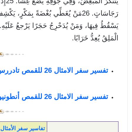
يَتَنَكَّرُ الْمُبْغِضُ، وَفِي جَوْفِهِ يَضَعُ غِشًّا.
25
إِذَ
رَجَاسَاتٍ.
26
مَنْ يُغَطِّي بُغْضَةً بِمَكْرٍ، يَكْشِفُ 
يَسْقُطُ فِيهَا، وَمَنْ يُدَحْرِجُ حَجَرًا يَرْجعُ عَلَيْهِ
الْمَلِقُ يُعِدُّ خَرَابًا.
تفسير سفر الامثال 26 للقمص تادررس يعقوب ملطي
تفسير سفر الامثال 26 للقمص أنطونيوس فكري
تفاسير سفر الأمثال