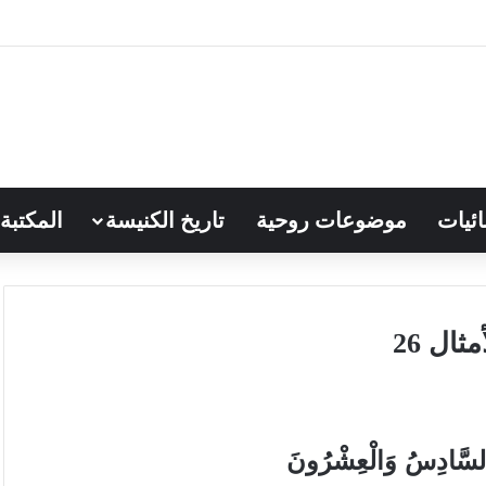
ائيات
موضوعات روحية
تاريخ الكنيسة
المكتبة
ثال 26
سَّادِسُ وَالْعِشْرُونَ