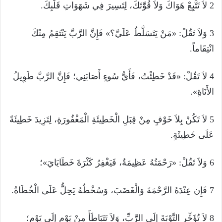
2 لاَ تَتَّبِعْ هَوَاكَ وَلاَ قُوَّتَكَ، لِتَسِيرَ فِي شَهَوَاتِ قَلْبِكَ.
3 وَلاَ تَقُلْ: «مَنْ يَتَسَلَّطُ عَلَيَّ؟» فَإِنَّ الرَّبَّ يَنْتَقِمُ مِنْكَ
انْتِقَاماً.
4 لاَ تَقُلْ: «قَدْ خَطِئْتُ، فَأَيُّ سُوءٍ أَصَابَنِي؛ فَإِنَّ الرَّبَّ طَوِيلُ
الأَنَاةِ».
5 لاَ تَكُنْ بِلاَ خَوْفٍ مِنْ قِبَلِ الْخَطِيئَةِ الْمَغْفُورَةِ، لِتَزِيدَ خَطِيئَةً
عَلَى خَطِيئَةٍ.
6 وَلاَ تَقُلْ: «رَحْمَتُهُ عَظِيمَةٌ، فَيَغْفِرُ كَثْرَةَ خَطَايَايَ»؛
7 فَإِن عِنْدَهُ الرَّحْمَةَ وَالْغَضَبَ، وَسُخْطُهُ يَحِلُّ عَلَى الْخُطَاةُ.
8 لاَ تُؤَخِّرِ التَّوْبَةَ إِلَى الرَّبِّ، وَلاَ تَتَبَاطَأَ مِنْ يَوْمٍ إِلَى يَوْمٍ؛