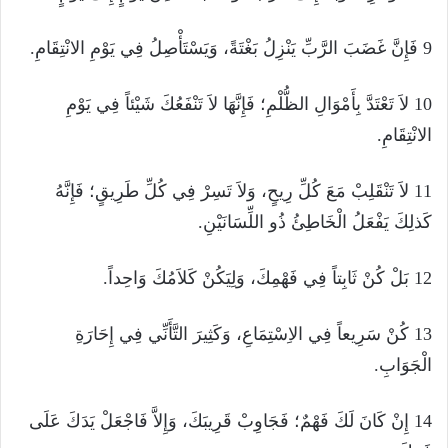
9 فَإِنَّ غَضَبَ الرَّبِّ يَنْزِلُ بَغْتَةً، وَيَسْتَأْصِلُ فِي يَوْمِ الانْتِقَامِ.
10 لاَ تَعْتَدَّ بِأَمْوَالِ الظُّلْمِ؛ فَإِنَّهَا لاَ تَنْفَعُكَ شَيْئاً فِي يَوْمِ
الانْتِقَامِ.
11 لاَ تَنْقَلِبْ مَعَ كُلِّ رِيحٍ، وَلاَ تَسِرْ فِي كُلِّ طَرِيقٍ؛ فَإِنَّهُ
كَذلِكَ يَفْعَلُ الْخَاطِئُ ذُو اللِّسَانَيْنِ.
12 بَلْ كُنْ ثَابِتاً فِي فَهْمِكَ، وَلِيَكُنْ كَلاَمُكَ وَاحِداً.
13 كُنْ سَرِيعاً فِي الاِسْتِمَاعِ، وَكَثِيرَ التَّأَنِّي فِي إِحَارَةِ
الْجَوَابِ.
14 إِنْ كَانَ لَكَ فَهْمٌ؛ فَجَاوِبْ قَرِيبَكَ، وَإِلاَّ فَاجْعَلْ يَدَكَ عَلَى