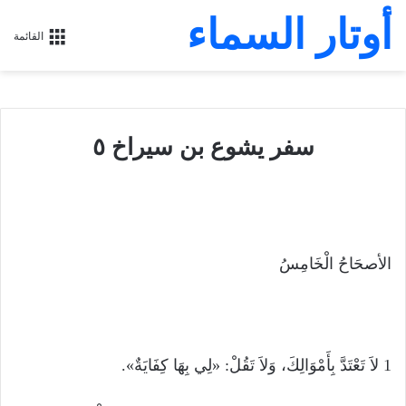
أوتار السماء
القائمة
سفر يشوع بن سيراخ ٥
الأصحَاحُ الْخَامِسُ
1 لاَ تَعْتَدَّ بِأَمْوَالِكَ، وَلاَ تَقُلْ: «لِي بِهَا كِفَايَةٌ».