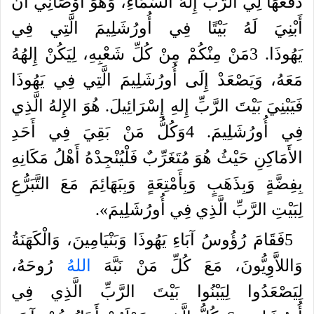
دَفَعَهَا
لِي
الرَّبُّ
إِلهُ
السَّمَاءِ،
وَهُوَ
أَوْصَانِي
أَنْ
أَبْنِيَ
لَهُ
بَيْتًا
فِي
أُورُشَلِيمَ
الَّتِي
فِي
يَهُوذَا
.
3
مَنْ
مِنْكُمْ
مِنْ
كُلِّ
شَعْبِهِ،
لِيَكُنْ
إِلهُهُ
مَعَهُ،
وَيَصْعَدْ
إِلَى
أُورُشَلِيمَ
الَّتِي
فِي
يَهُوذَا
فَيَبْنِيَ
بَيْتَ
الرَّبِّ
إِلهِ
إِسْرَائِيلَ
.
هُوَ
الإِلهُ
الَّذِي
فِي
أُورُشَلِيمَ
.
4
وَكُلُّ
مَنْ
بَقِيَ
فِي
أَحَدِ
الأَمَاكِنِ
حَيْثُ
هُوَ
مُتَغَرِّبٌ
فَلْيُنْجِدْهُ
أَهْلُ
مَكَانِهِ
بِفِضَّةٍ
وَبِذَهَبٍ
وَبِأَمْتِعَةٍ
وَبِبَهَائِمَ
مَعَ
التَّبَرُّعِ
لِبَيْتِ
الرَّبِّ
الَّذِي
فِي
أُورُشَلِيمَ
».
5
فَقَامَ
رُؤُوسُ
آبَاءِ
يَهُوذَا
وَبَنْيَامِينَ،
وَالْكَهَنَةُ
وَاللاَّوِيُّونَ،
مَعَ
كُلِّ
مَنْ
نَبَّهَ
الله
رُوحَهُ،
لِيَصْعَدُوا
لِيَبْنُوا
بَيْتَ
الرَّبِّ
الَّذِي
فِي