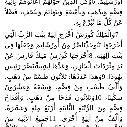
أُورُشَلِيمَ
.
6
وَكُلُّ
الَّذِينَ
حَوْلَهُمْ
أَعَانُوهُمْ
بِآنِيَةِ
فِضَّةٍ
وَبِذَهَبٍ
وَبِأَمْتِعَةٍ
وَبِبَهَائِمَ
وَبِتُحَفٍ،
فَضْلاً
عَنْ
كُلِّ
مَا
تُبُرِّعَ
بِهِ
.
7
وَالْمَلِكُ
كُورَشُ
أَخْرَجَ
آنِيَةَ
بَيْتِ
الرَّبِّ
الَّتِي
أَخْرَجَهَا
نَبُوخَذْنَاصَّرُ
مِنْ
أُورُشَلِيمَ
وَجَعَلَهَا
فِي
بَيْتِ
آلِهَتِهِ
.
8
أَخْرَجَهَا
كُورَشُ
مَلِكُ
فَارِسَ
عَنْ
يَدِ
مِثْرَدَاثَ
الْخَازِنِ،
وَعَدَّهَا
لِشِيشْبَصَّرَ
رَئِيسِ
يَهُوذَا
.
9
وَهذَا
عَدَدُهَا
:
ثَلاَثُونَ
طَسْتًا
مِنْ
ذَهَبٍ،
وَأَلْفُ
طَسْتٍ
مِنْ
فِضَّةٍ،
وَتِسْعَةٌ
وَعِشْرُونَ
سِكِّينًا،
10
وَثَلاَثُونَ
قَدَحًا
مِنْ
ذَهَبٍ،
وَأَقْدَاحُ
فِضَّةٍ
مِنَ
الرُّتْبَةِ
الثَّانِيَةِ
أَرْبَعُ
مِئَةٍ
وَعَشَرَةٌ،
وَأَلْفٌ
مِنْ
آنِيَةٍ
أُخْرَى
.
11
جَمِيعُ
الآنِيَةِ
مِنَ