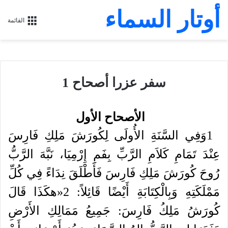
أوتار السماء
القائمة
سفر عزرا أصحاح 1
الأصحاح الأول
1
وَفِي
السَّنَةِ
الأُولَى
لِكُورَشَ
مَلِكِ
فَارِسَ
عِنْدَ
تَمَامِ
كَلاَمِ
الرَّبِّ
بِفَمِ
إِرْمِيَا،
نَبَّهَ
الرَّبُّ
رُوحَ
كُورَشَ
مَلِكِ
فَارِسَ
فَأَطْلَقَ
نِدَاءً
فِي
كُلِّ
مَمْلَكَتِهِ
وَبِالْكِتَابَةِ
أَيْضًا
قَائِلاً
:
2
«
هكَذَا
قَالَ
كُورَشُ
مَلِكُ
فَارِسَ
:
جَمِيعُ
مَمَالِكِ
الأَرْضِ