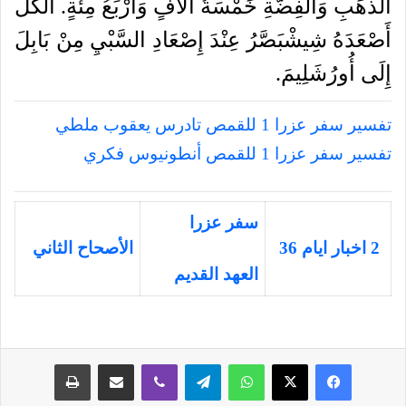
الذَّهَبِ
وَالْفِضَّةِ
خَمْسَةُ
آلاَفٍ
وَأَرْبَعُ
مِئَةٍ
.
الْكُلُّ
أَصْعَدَهُ
شِيشْبَصَّرُ
عِنْدَ
إِصْعَادِ
السَّبْيِ
مِنْ
بَابِلَ
إِلَى
أُورُشَلِيمَ
.
تفسير سفر عزرا 1 للقمص تادرس يعقوب ملطي
تفسير سفر عزرا 1 للقمص أنطونيوس فكري
سفر عزرا
2 اخبار ايام 36
الأصحاح الثاني
العهد القديم
فيسبوك
‫X
واتساب
تيلقرام
ڤايبر
مشاركة عبر البريد
طباعة