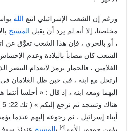
ورغم إن الشعب الإسرائيلي اتبع
الله
بواسط
مخلصنا، إلا أنه لم يرد أن يقبل
المسيح
بال
، أو بالحري ، فإن هذا الشعب تعوَّق عن ات
الشعب كان مصاباً بالبلادة وعدم الإحساس
الغلامين . فالحمار يرمز لانعدام التبصر ا
ارتحل مع ابنه ، في حين ظل الغلامان في 
إليهما ومعه ابنه ، إذ قال : « أجلسا أنتما ه
هناك وتسجد ثم نرجع إليكم » ( تك 22: 5 ) ، فهذا يشير إلى ابتعاد
أبناء إسرائيل ، ثم رجوعه إليهم عندما يؤم
[4]
يؤمن جمهور الأمم
ب
المسيح