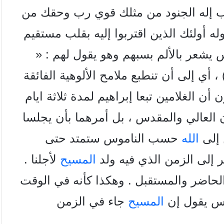
یا رب إله الجنود من مثلك قوي رب وحقك من
يقصد بالذين حوله أولئك الذين اقتربوا إليه بقلب مستقیم
لس يشعر بالألم بسبهم وهو يقول لهم : «
كم » ( غل 19:4 ) ، أي إلى أن تنطبع ملامح الألوهية الفائقة
 أن الغلامين تبعا إبراهيم لمدة ثلاثة ايام
 العالي والمقدس ، بل أمرهما
بأن يجلسا
 إلى
الله
حسب الناموس ستمتد حتى
ير إلى الزمن الذي فيه ولد
المسيح
لأجلنا .
لحاضر والمستقبل . وهكذا كأنه في الوقت
قدس يقول إن
المسيح
جاء في الزمن