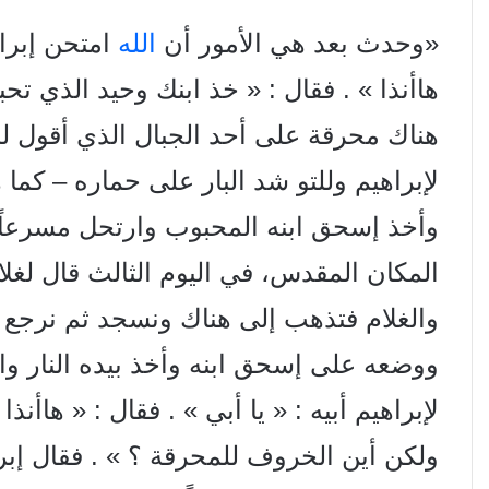
«وحدث بعد هي الأمور أن
الله
امتحن إبراهي
هاأنذا » . فقال : « خذ ابنك وحيد الذي 
هناك محرقة على أحد الجبال الذي أقول لك » (تك 22: 1–2) . 
لإبراهيم وللتو شد البار على حماره – كما
وأخذ إسحق ابنه المحبوب وارتحل مسرعاً 
المكان المقدس، في اليوم الثالث قال لغلامي
والغلام فتذهب إلى هناك ونسجد ثم نرجع إ
ووضعه على إسحق ابنه وأخذ بيده النار وال
لإبراهيم أبيه : « یا أبي » . فقال : « هاأنذ
ولكن أين الخروف للمحرقة ؟ » . فقال إبر