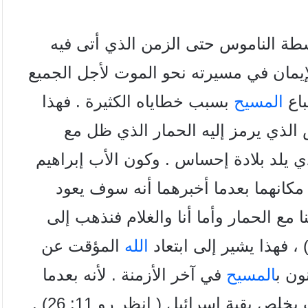
ة الناموس حتى الزمن الذي أتی فيه
إيمان في مسيرته نحو الموت لأجل الجميع
باع
المسيح
بسبب خطاياه الكثيرة . فهذا
 الذي يرمز إليه الحمار الذي ظل مع
لذي يلد بلادة إحساس . وكون الأب إبراهيم
مكانهما بعدما أخبرهما أنه سوف يعود
نا مع الحمار وأما أنا والغلام فنذهب إلى
الله
المؤقت عن
نون
ب
المسيح
في آخر الأزمنة . لأنه بعدما
عندئذ سوف يخلص بقية إسرائيل ( انظر رو 11: 26) .