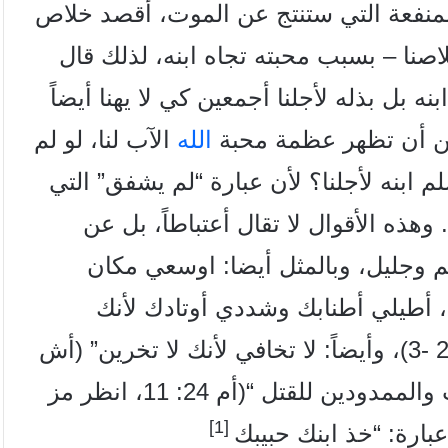
 المنفعة التي ستنتج عن الموت، أقصد خلاص
اصنا – بسبب محبته تجاه ابنه، لذلك قال
بل بذله لأجلنا أجمعين كي لا يهنا أيضاً
الله
الآب لنا، لو لم
 ابنه لأجلنا؟ لأن عبارة “لم يشفق” التي
وهذه الأقوال لا تقال أعتباطاً، بل عن
وجليل، وبالمثل أيضا: اوسعي مكان
أطيلي أطنابك وشددي أوتادك لأنك
2 -3)، وأيضاً: لا تخافي لأنك لا تخرين” (أش
54: 4)، وكذلك: “أنقذ المنقادين إلى الموت والممدودين للقتل “(أم 24: 11، انظر مز
[1]