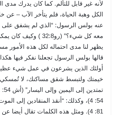
لأنه غير قابل للتألم. كما كان يدرك مدى
الكل وهبة الحياة، فلم يتأخر الآب – عن خل
عنه بولس الرسول: “الذي لم يشفق على ابنه 
معه كل شيء؟” (رو32
:8 ) وكيف كان يمكن أن تظهر عظمة محبة
يظهر لنا مدی احتماله لكل هذه الأمور مسلم
قالها بولس الرسول تجعلنا نفكر فيها هكذا. 
أولئك الذين يشرعون في عمل شيء عظيم 
خيمتك ولتبسط شقق مساكنك، لا تُمسكي، 
تمتدين إلى اليمين وإلى اليسار” (أش 54:
81: 4). ومثل هذه الكلمات تقال أيضا عن عبارة: “خذ ابنك حبيبك