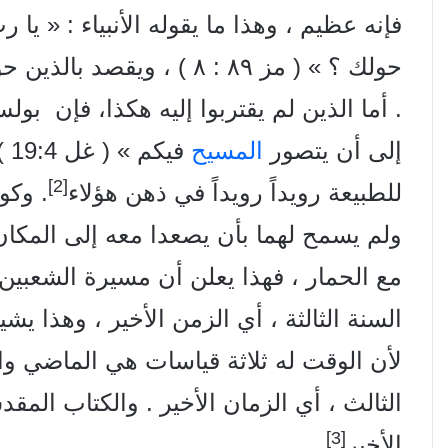
فإنه عظيم ، وهذا ما يقوله الأنبياء : « 
حولك ؟ » ( مز ۸۹ : ۸ ) ، و
. أما الذين لم يقتربوا إليه هكذا، فإن بو
إلى أن يتصور
المسيح
في
[2]
للطبيعة رويداً رويداً في ذهن هؤلاء
. وكون
ولم يسمح لهما بأن يصعدا معه إلى المكان
مع الحمار ، فهذا يعلن أن مسيرة الشعبين
السنة الثالثة ، أي الزمن الأخير ، وهذا يش
لأن الوقت له ثلاثة قياسات هي الماضي وا
الثالث ، أي الزمان الأخير . والكتاب الم
[3]
الأخير
.