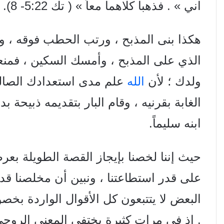
اني » . فذهبا كلاهما معاً » ( تك 5:22- 8).
هكذا بنى المذبح ، ورتب الحطب فوقه ، 
الذي على المذبح ، وأمسك السكين ، فمنعه 
ولدك ؛ لأن
الله
علم مدى استعدادك الصالح 
الغابة بقرنيه ، وقام البار بتقديمه ذبيحة ب
ابنه سليماً.
حيث إننا لخصنا بإيجاز القصة الطويلة بعر
على قدر استطاعتنا ، ونبين أن مخلصنا قد
البعض لا يتتبعون كل الأقوال الواردة بخص
. إذ في مرات كثيرة يختفي المعنى الروحي