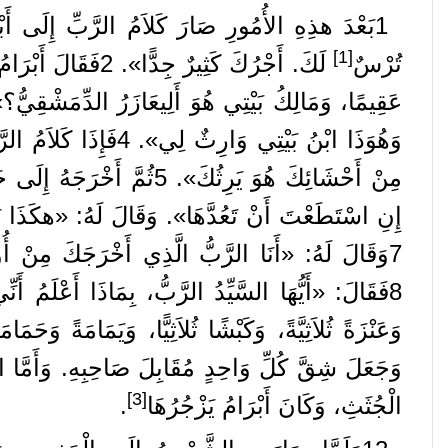
1
بَعْدَ
هذِهِ
الأُمُورِ
صَارَ
كَلاَمُ
الرَّبِّ
إِلَى
أَب
[1]
تُرْسٌ
لَكَ
.
أَجْرُكَ
كَثِيرٌ
جِدًّا
».
2
فَقَالَ
أَبْرَامُ
عَقِيمًا،
وَمَالِكُ
بَيْتِي
هُوَ
أَلِيعَازَرُ
الدِّمَشْقِيُّ؟
»
وَهُوَذَا
ابْنُ
بَيْتِي
وَارِثٌ
لِي
».
4
فَإِذَا
كَلاَمُ
الرّ
مِنْ
أَحْشَائِكَ
هُوَ
يَرِثُكَ
».
5
ثُمَّ
أَخْرَجَهُ
إِلَى
خَ
إِنِ
اسْتَطَعْتَ
أَنْ
تَعُدَّهَا
».
وَقَالَ
لَهُ
: «
هكَذَا
ي
7
وَقَالَ
لَهُ
: «
أَنَا
الرَّبُّ
الَّذِي
أَخْرَجَكَ
مِنْ
أُ
8
فَقَالَ
: «
أَيُّهَا
السَّيِّدُ
الرَّبُّ،
بِمَاذَا
أَعْلَمُ
أَنِّ
وَعَنْزَةً
ثُلاَثِيَّةً،
وَكَبْشًا
ثُلاَثِيًّا،
وَيَمَامَةً
وَحَمَامَة
وَجَعَلَ
شِقَّ
كُلِّ
وَاحِدٍ
مُقَابِلَ
صَاحِبِهِ
.
وَأَمَّا
ا
[3]
الْجُثَثِ،
وَكَانَ
أَبْرَامُ
يَزْجُرُهَا
.