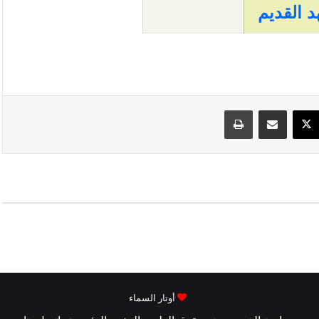
د القديم
ك
‫X
مشاركة عبر البريد
طباعة
أوتار السماء