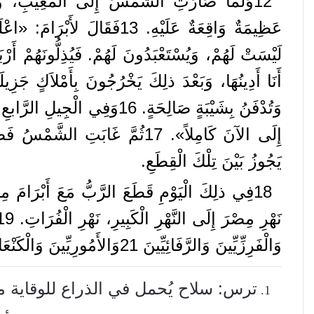
12
وَلَمَّا
صَارَتِ
الشَّمْسُ
إِلَى
الْمَغِيبِ،
و
عَظِيمَةٌ
وَاقِعَةٌ
عَلَيْهِ
.
13
فَقَالَ
لأَبْرَامَ
: «
اعْل
لَيْسَتْ
لَهُمْ،
وَيُسْتَعْبَدُونَ
لَهُمْ
.
فَيُذِلُّونَهُمْ
أَرْب
أَنَا
أَدِينُهَا،
وَبَعْدَ
ذلِكَ
يَخْرُجُونَ
بِأَمْلاَكٍ
جَزِيلَ
وَتُدْفَنُ
بِشَيْبَةٍ
صَالِحَةٍ
.
16
وَفِي
الْجِيلِ
الرَّابعِ
إِلَى
الآنَ
كَامِلاً
».
17
ثُمَّ
غَابَتِ
الشَّمْسُ
فَص
يَجُوزُ
بَيْنَ
تِلْكَ
الْقِطَعِ
.
18
فِي
ذلِكَ
الْيَوْمِ
قَطَعَ
الرَّبُّ
مَعَ
أَبْرَامَ
مِي
نَهْرِ
مِصْرَ
إِلَى
النَّهْرِ
الْكَبِيرِ،
نَهْرِ
الْفُرَاتِ
.
19
وَالْفَرِزِّيِّينَ
وَالرَّفَائِيِّينَ
21
وَالأَمُورِيِّينَ
وَالْكَنْعَا
ترس: سلاح يُحمل في الذراع للوقاية 