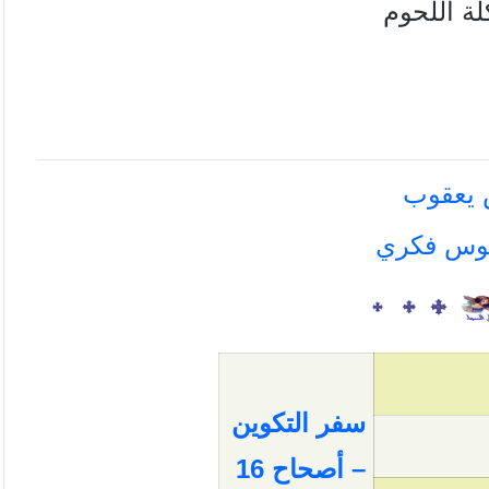
ة اللحوم
سفر التكوين
– أصحاح 16