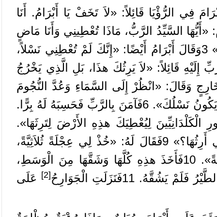
ْرَامَ
فِي
الرُّؤْيَا
قَائِلاً
: «
لاَ
تَخَفْ
يَا
أَبْرَامُ
.
أَنَا
: «
أَيُّهَا
السَّيِّدُ
الرَّبُّ،
مَاذَا
تُعْطِينِي
وَأَنَا
مَاضٍ
3
وَقَالَ
أَبْرَامُ
أَيْضًا
: «
إِنَّكَ
لَمْ
تُعْطِنِي
نَسْلاً،
َبِّ
إِلَيْهِ
قَائِلاً
: «
لاَ
يَرِثُكَ
هذَا،
بَلِ
الَّذِي
يَخْرُجُ
ارِجٍ
وَقَالَ
: «
انْظُرْ
إِلَى
السَّمَاءِ
وَعُدَّ
النُّجُومَ
َكُونُ
نَسْلُكَ
».
6
فَآمَنَ
بِالرَّبِّ
فَحَسِبَهُ
لَهُ
بِرًّا
.
ورِ
الْكَلْدَانِيِّينَ
لِيُعْطِيَكَ
هذِهِ
الأَرْضَ
لِتَرِثَهَا
».
ي
أَرِثُهَا؟
»
9
فَقَالَ
لَهُ
: «
خُذْ
لِي
عِجْلَةً
ثُلاَثِيَّةً،
ً
».
10
فَأَخَذَ
هذِهِ
كُلَّهَا
وَشَقَّهَا
مِنَ
الْوَسَطِ،
[2]
لطَّيْرُ
فَلَمْ
يَشُقَّهُ
.
11
فَنَزَلَتِ
الْجَوَارِحُ
عَلَى