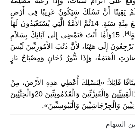
َقَعَ
عَلَى
أَبْرَامَ
سُبَاتٌ،
وَإِذَا
رُعْبَةٌ
مُظْلِمَةٌ
َمْ
يَقِينًا
أَنَّ
نَسْلَكَ
سَيَكُونُ
غَرِيبًا
فِي
أَرْضٍ
َعَ
مِئَةِ
سَنَةٍ
.
14
ثُمَّ
الأُمَّةُ
الَّتِي
يُسْتَعْبَدُونَ
لَهَا
[4]
ةٍ
.
15
وَأَمَّا
أَنْتَ
فَتَمْضِي
إِلَى
آبَائِكَ
بِسَلاَمٍ
يَرْجِعُونَ
إِلَى
ههُنَا،
لأَنَّ
ذَنْبَ
الأَمُورِيِّينَ
لَيْسَ
َارَتِ
الْعَتَمَةُ،
وَإِذَا
تَنُّورُ
دُخَانٍ
وَمِصْبَاحُ
نَارٍ
ثَاقًا
قَائِلاً
: «
لِنَسْلِكَ
أُعْطِي
هذِهِ
الأَرْضَ،
مِنْ
الْقِينِيِّينَ
وَالْقَنِزِّيِّينَ
وَالْقَدْمُونِيِّينَ
20
وَالْحِثِّيِّينَ
نِيِّينَ
وَالْجِرْجَاشِيِّينَ
وَالْيَبُوسِيِّينَ
».
من السهام