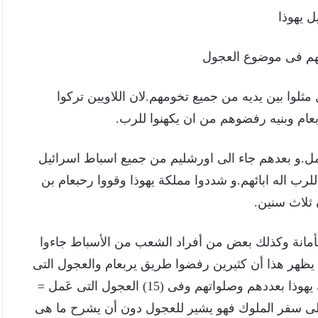
 يهوذا
كهم فى موضوع العجول
سرائيل مثلوا بين يديه من جميع تخومهم.لان اللاويين تركوا
بعام وبنيه رفضوهم من ان يكهنوا للرب.
مل.و بعدهم جاء الى اورشليم من جميع اسباط اسرائيل
لرب اله ابائهم.و شددوا مملكة يهوذا وقووا رحبعام بن
ثلاث سنين.
 بأمانة وكذلك بعض من أفراد الشعب من الأسباط جاءوا
م يظهر هذا أن كثيرين رفضوا طريق يربعام والعجول التى
عملها فذهبوا إلى أورشليم، وهؤلاء كانوا سبب قوة الملك يهوذا بعددهم وصلواتهم وفى (15) العجول التى عَمل =
على سفر الملوك فهو يشير للعجول دون أن يشرح ما هى