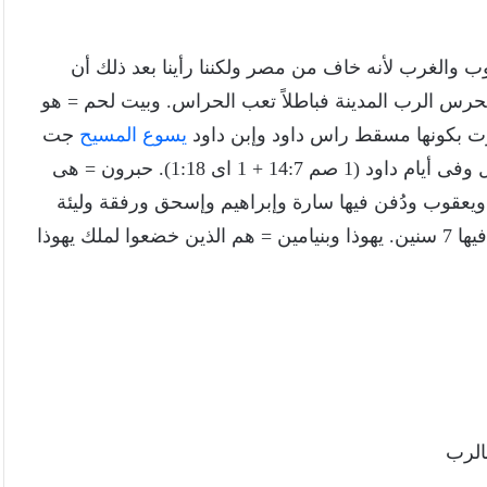
 الجنوب والغرب لأنه خاف من مصر ولكننا رأينا بعد ذلك أن
حرس الرب المدينة فباطلاً تعب الحراس. وبيت لحم = هو
يسوع المسيح
جت
= هى مدينة كانت للفلسطينين وأخذها اليهود أيام صموئيل وفى أيام داود (1 صم 14:7 + 1 اى 1:18). حبرون = هى
 ويعقوب ودُفن فيها سارة وإبراهيم وإسحق ورفقة وليئة
ويعقوب وكانت من مدن الكهنة ومدن الملجأ وداود ملك فيها 7 سنين. يهوذا وبنيامين = هم الذين خضعوا لملك يهوذا