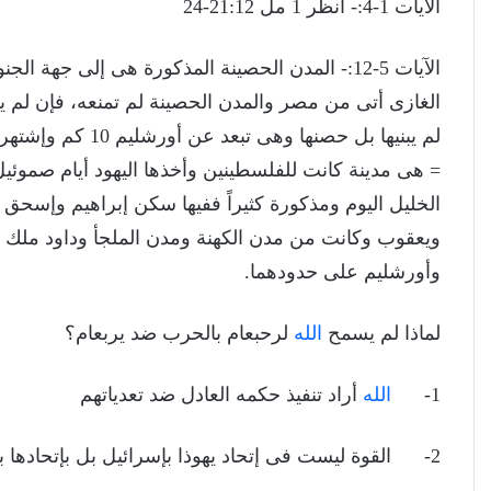
الايات 1-4:- انظر 1 مل 21:12-24
الآيات 5-12:- المدن الحصينة المذكورة هى إلى جهة
الغازى أتى من مصر والمدن الحصينة لم تمنعه، فإن لم ي
لم يبنيها بل حصنها وهى تبعد عن أورشليم 10 كم وإشتهرت بكونها مسقط راس داود وإبن داود
الخليل اليوم ومذكورة كثيراً ففيها سكن إبراهيم وإسحق
وأورشليم على حدودهما.
لماذا لم يسمح
الله
لرحبعام بالحرب ضد يربعام؟
1-
الله
أراد تنفيذ حكمه العادل ضد تعدياتهم
2- القوة ليست فى إتحاد يهوذا بإسرائيل بل بإتحادها بالرب