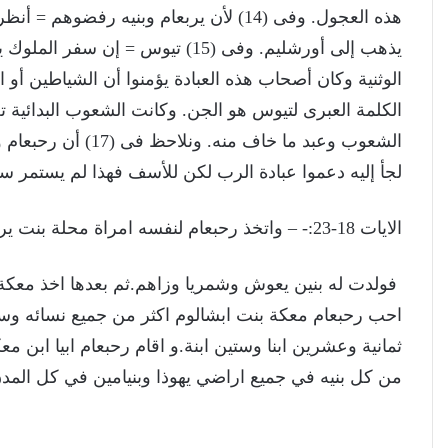
يذهب إلى أورشليم. وفى (15) تيوس =
الوثنية وكان أصحاب هذه العبادة يؤمنوا أن الشياطين أ
الكلمة العبرى لتيوس هو الجن. وكانت الشعوب البدائية 
الشعوب وعبد ما خاف 
لجأ إليه دعموا عبادة الرب لكن للأسف فهذا لم يستمر سوى 3 سنوات فقط ثم إنحرفوا (راجع 2
الايات 18-23:- – واتخذ رحبعام لنفسه امراة محلة بنت يريموث بن داود وابيجايل بنت الياب بن يسى.
فولدت له بنين يعوش وشمريا وزاهم.ثم بعدها اخذ معكة 
احب رحبعام معكة بنت ابشالوم اكثر من جميع نسائه وسر
ثمانية وعشرين ابنا وستين ابنة.و اقام رحبعام ابيا ابن م
من كل بنيه في جميع اراضي يهوذا وبنيامين في كل المد