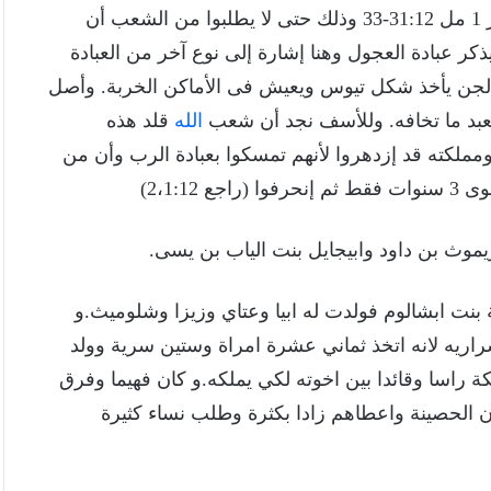
هذه العجول. وفى (14) لأن يربعام وبنيه رفضوهم = أنظر 1 مل 31:12-33 وذلك حتى لا يطلبوا من الشعب أن
 إن سفر الملوك يذكر عبادة العجول وهنا إشارة إلى نوع آخر من العبادة
و الجن يأخذ شكل تيوس ويعيش فى الأماكن الخربة. وأصل
تعبد ما تخافه. وللأسف نجد أن شعب
الله
قلد هذه
منه. ونلاحظ فى (17) أن رحبعام ومملكته قد إزدهروا لأنهم تمسكوا بعبادة الرب وأن من
2،1:1)
بنت ابشالوم فولدت له ابيا وعتاي وزيزا وشلوميث.و
اريه لانه اتخذ ثماني عشرة امراة وستين سرية وولد
عكة راسا وقائدا بين اخوته لكي يملكه.و كان فهيما وفرق
ن الحصينة واعطاهم زادا بكثرة وطلب نساء كثيرة