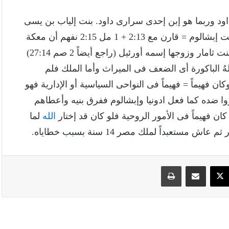
داود وربما هو إبن إحدى سرارى داود. بنت إلياب بن يسى
وهذه تعنى حفيدته لأن الياَب كان أخاً داود الأكبر. معكة بنت إبشالوم = قارن مع 2:13 + 1 مل 2:15 نفهم أن معكة
هى نفسها ميخايا أى لها إسمين وهى حفيدة إبشالوم أى بنت ثامار وزوجها إسمه أورئيل (راجع أيضاً 2 صم 27:14)
32) = كان بكره يعوش (19) وهذا كان لهُ الباكورة أى الضعف فى الميراث وأما الملك فلم
ط فيه أن يكون البكر مثل حالة سليمان. وفى (23) وكان فهيماً = فهيماً فى النواحى السياسية أو الإدارية فهو
مروا ضده كما فعل ادونيا وإبشالوم ففرق بنيه وأعطاهم
ان فهيماً فى الأمور الروحية فلو كان قد إختار
الله
لما
سبوك
‫X
مشاركة عبر البريد
طباعة