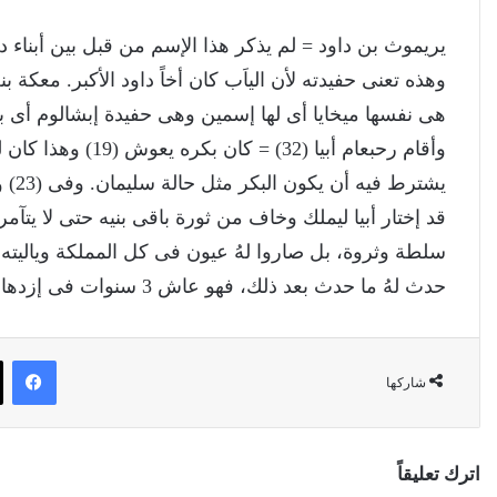
يريموث بن داود = لم يذكر هذا الإسم من قبل بين أبناء 
وأقام رحبعام أبيا (
يشتر
قد إختار أبيا ليملك وخاف من ثورة باقى بنيه حتى لا يتآ
سلطة وثروة، بل صاروا لهُ عيون فى كل المملكة وياليته ك
حدث لهُ ما حدث بعد ذلك، فهو عاش 3 سنوات فى إزدهار ثم عاش مستعبداً لملك مصر 14 سنة بسبب خطاياه.
في
شاركها
اترك تعليقاً