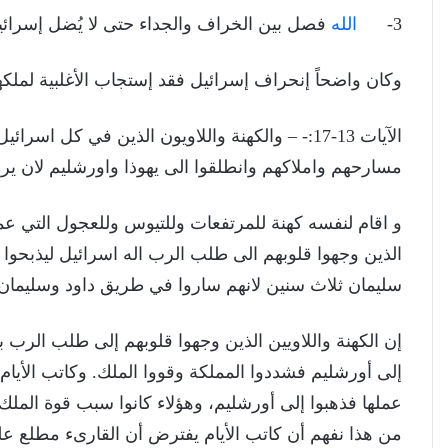
3-
الله
فصل بين الخراف والجداء حتى لا يُضل إسرائيل
وكان واضحاً إنحراف إسرائيل فقد إستجاب الأغلبية لمل
الآيات 13-17:- – والكهنة واللاويون الذين في كل ا
مسارحهم واملاكهم وانطلقوا الى يهوذا واورشليم لان ير
و اقام لنفسه كهنة للمرتفعات وللتيوس وللعجول التي ع
الذين وجهوا قلوبهم الى طلب الرب اله اسرائيل ليذبحوا ل
سليمان ثلاث سنين لانهم ساروا في طريق داود وسليمان 
إن الكهنة واللاويين الذين وجهوا قلوبهم إلى طلب الرب
إلى أورشليم فشددوا المملكة وقووا الملك. وكاتب الأيا
من هذا نفهم أن كاتب الأيام يفترض أن القارىء مطلع 